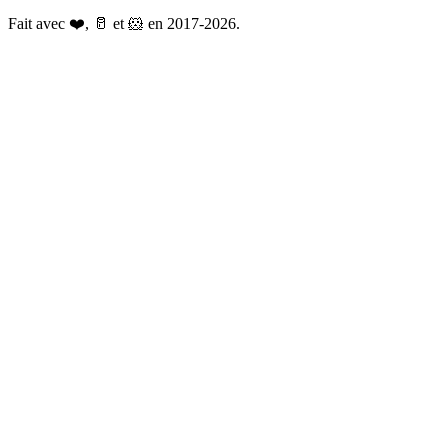
Fait avec ❤️, 🥛 et 🐹 en 2017-2026.