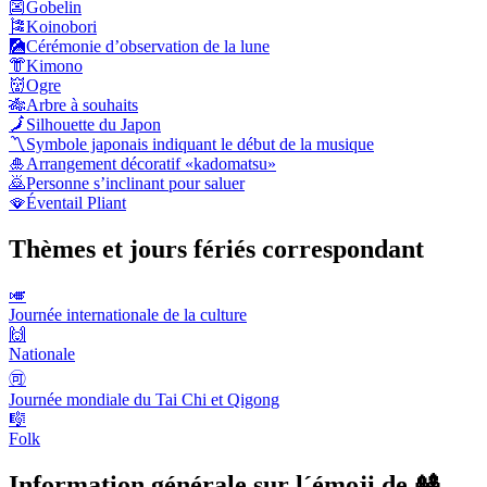
👺
Gobelin
🎏
Koinobori
🎑
Cérémonie d’observation de la lune
👘
Kimono
👹
Ogre
🎋
Arbre à souhaits
🗾
Silhouette du Japon
〽️
Symbole japonais indiquant le début de la musique
🎍
Arrangement décoratif «kadomatsu»
🙇
Personne s’inclinant pour saluer
🪭
Éventail Pliant
Thèmes et jours fériés correspondant
🎺
Journée internationale de la culture
🙌
Nationale
🉑
Journée mondiale du Tai Chi et Qigong
🎼
Folk
Information générale sur l´émoji de 🎎