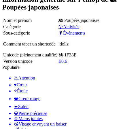
Poupées japonaises
Nom et prénom
🎎 Poupées japonaises
Catégorie
🥎Activités
Sous-catégorie
🎇Événements
Comment taper un shortcode
:dolls:
Unicode (pleinement qualifié)
🎎 1F38E
Version unicode
E0.6
Populaire
⚠️
Attention
♥️
Cœur
⭐
Étoile
❤️
Cœur rouge
☀️
Soleil
💎
Pierre précieuse
🙏
Mains jointes
😘
Visage envoyant un baiser