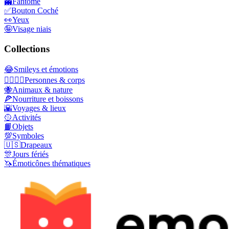
👻
Fantôme
✅
Bouton Coché
👀
Yeux
🤪
Visage niais
Collections
😂
Smileys et émotions
👩‍❤️‍💋‍👨
Personnes & corps
🐝
Animaux & nature
🍕
Nourriture et boissons
🌇
Voyages & lieux
🥎
Activités
📙
Objets
💯
Symboles
🇺🇸
Drapeaux
🎊
Jours fériés
🦄
Émoticônes thématiques