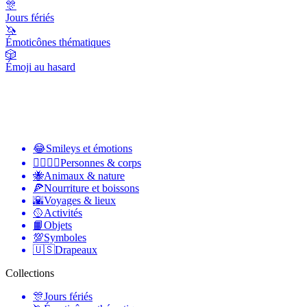
🎊
Jours fériés
🦄
Émoticônes thématiques
🎲
Émoji au hasard
😂
Smileys et émotions
👩‍❤️‍💋‍👨
Personnes & corps
🐝
Animaux & nature
🍕
Nourriture et boissons
🌇
Voyages & lieux
🥎
Activités
📙
Objets
💯
Symboles
🇺🇸
Drapeaux
Collections
🎊
Jours fériés