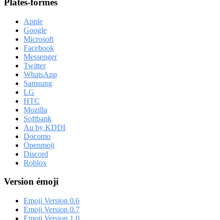
Plates-formes
Apple
Google
Microsoft
Facebook
Messenger
Twitter
WhatsApp
Samsung
LG
HTC
Mozilla
Softbank
Au by KDDI
Docomo
Openmoji
Discord
Roblox
Version émoji
Emoji Version 0.6
Emoji Version 0.7
Emoji Version 1.0