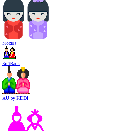
Mozilla
SoftBank
AU by KDDI