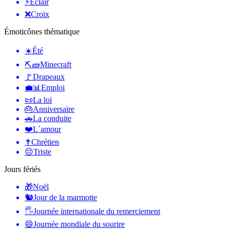
⚡
Éclair
❌
Croix
Émoticônes thématique
☀️
Été
⛏🧱
Minecraft
🚩
Drapeaux
💼📊
Emploi
📜
La loi
🎂
Anniversaire
🚗
La conduite
❤️
L´amour
✝️
Chrétien
😔
Triste
Jours fériés
🎁
Noël
🐿
Jour de la marmotte
🖐
Journée internationale du remerciement
😄
Journée mondiale du sourire