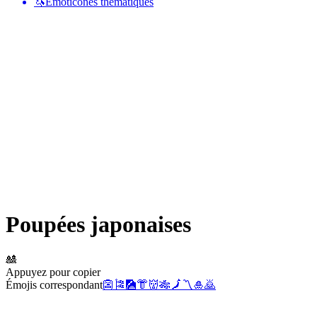
🦄
Émoticônes thématiques
Poupées japonaises
🎎
Appuyez pour copier
Émojis correspondant
👺
🎏
🎑
👘
👹
🎋
🗾
〽️
🎍
🙇