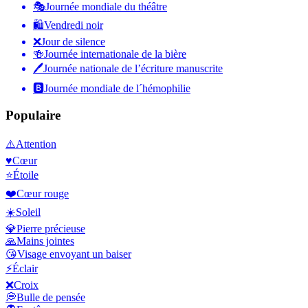
🎭
Journée mondiale du théâtre
🛍
Vendredi noir
❌
Jour de silence
🍻
Journée internationale de la bière
🖊
Journée nationale de l’écriture manuscrite
🅱️
Journée mondiale de l´hémophilie
Populaire
⚠️
Attention
♥️
Cœur
⭐
Étoile
❤️
Cœur rouge
☀️
Soleil
💎
Pierre précieuse
🙏
Mains jointes
😘
Visage envoyant un baiser
⚡
Éclair
❌
Croix
💭
Bulle de pensée