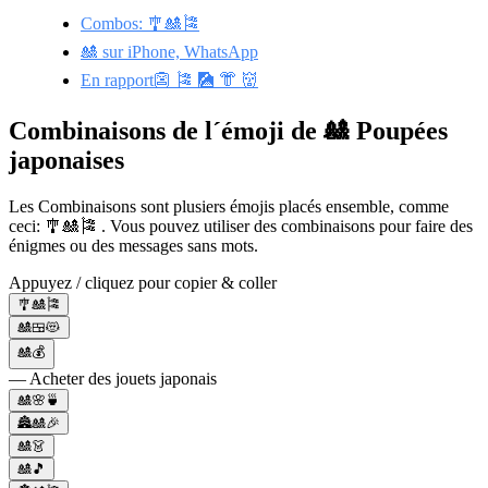
Combos: 🎐🎎🎏
🎎 sur iPhone, WhatsApp
En rapport👺 🎏 🎑 👘 👹
Combinaisons de l´émoji de 🎎 Poupées
japonaises
Les Combinaisons sont plusiers émojis placés ensemble, comme
ceci: 🎐🎎🎏 . Vous pouvez utiliser des combinaisons pour faire des
énigmes ou des messages sans mots.
Appuyez / cliquez pour copier & coller
🎐🎎🎏
🎎🍱😻
🎎💰
— Acheter des jouets japonais
🎎🌸🍵
🏯🎎🎉
🎎👗
🎎🎵