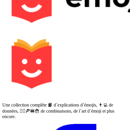
Une collection complète 📙 d´explications d´émojis, 👨‍💻 de
données, 🙅‍♀️🍕🍔🍟 de combinaisons, de l´art d´émoji et plus
encore.