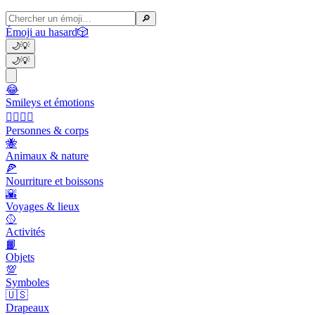
🔎
Émoji au hasard
🎲
🌙
💡
🌙
💡
😂
Smileys et émotions
👩‍❤️‍💋‍👨
Personnes & corps
🐝
Animaux & nature
🍕
Nourriture et boissons
🌇
Voyages & lieux
🥎
Activités
📙
Objets
💯
Symboles
🇺🇸
Drapeaux