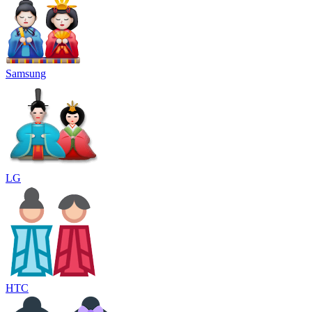
Samsung
LG
HTC