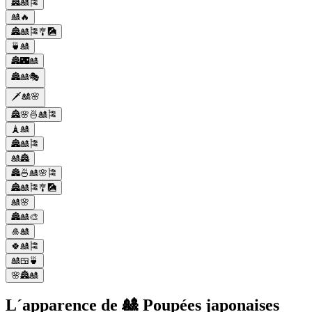
🏯🎎🎏
🎎🔥
🏯🎎🎏🎐🎑
🍵🎎
🏯🌃🎎
🏯🎎🎭
🗡️🎎🌸
🏯🌸🍜🎎🎏
🗼🎎
🏯🎎🎏
🎎🏯
🏯🍜🎎🌸🎏
🏯🎎🎏🎐🎑
🎎🌸
🏯🎎🎨
🎍🎎
🍀🎎🎏
🎎🍱🍵
🌸🏯🎎
L´apparence de 🎎 Poupées japonaises