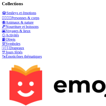
Collections
😂
Smileys et émotions
👩‍❤️‍💋‍👨
Personnes & corps
🐝
Animaux & nature
🍕
Nourriture et boissons
🌇
Voyages & lieux
🥎
Activités
📙
Objets
💯
Symboles
🇺🇸
Drapeaux
🎊
Jours fériés
🦄
Émoticônes thématiques