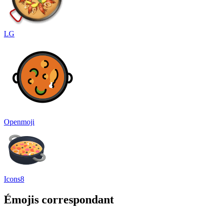
LG
Openmoji
Icons8
Émojis correspondant