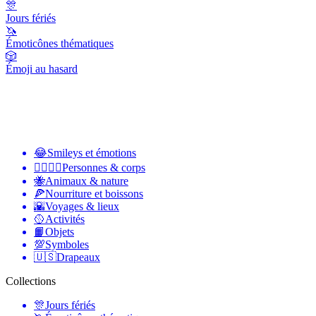
🎊
Jours fériés
🦄
Émoticônes thématiques
🎲
Émoji au hasard
😂
Smileys et émotions
👩‍❤️‍💋‍👨
Personnes & corps
🐝
Animaux & nature
🍕
Nourriture et boissons
🌇
Voyages & lieux
🥎
Activités
📙
Objets
💯
Symboles
🇺🇸
Drapeaux
Collections
🎊
Jours fériés