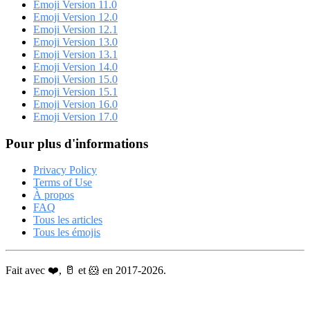
Emoji Version 11.0
Emoji Version 12.0
Emoji Version 12.1
Emoji Version 13.0
Emoji Version 13.1
Emoji Version 14.0
Emoji Version 15.0
Emoji Version 15.1
Emoji Version 16.0
Emoji Version 17.0
Pour plus d'informations
Privacy Policy
Terms of Use
À propos
FAQ
Tous les articles
Tous les émojis
Fait avec ❤️, 🥛 et 🐹 en 2017-2026.