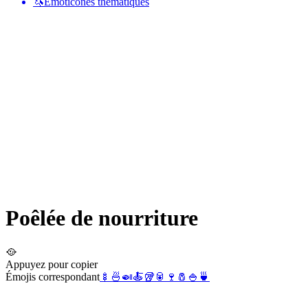
🦄
Émoticônes thématiques
Poêlée de nourriture
🥘
Appuyez pour copier
Émojis correspondant
🍢
🍜
🍛
🍝
🥡
🥫
🍷
🧂
🍚
🍵