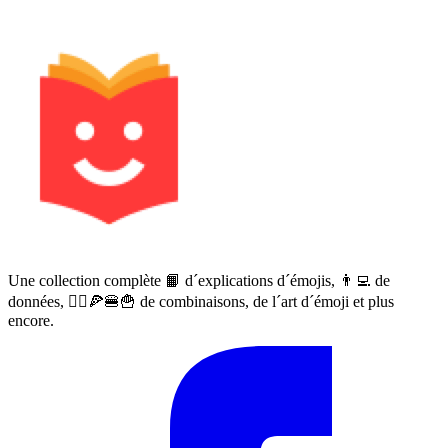
Une collection complète 📙 d´explications d´émojis, 👨‍💻 de
données, 🙅‍♀️🍕🍔🍟 de combinaisons, de l´art d´émoji et plus
encore.