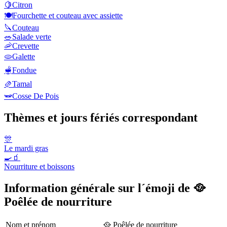
🍋
Citron
🍽️
Fourchette et couteau avec assiette
🔪
Couteau
🥗
Salade verte
🦐
Crevette
🫓
Galette
🫕
Fondue
🫔
Tamal
🫛
Cosse De Pois
Thèmes et jours fériés correspondant
🎊
Le mardi gras
🍳🧃
Nourriture et boissons
Information générale sur l´émoji de 🥘
Poêlée de nourriture
Nom et prénom
🥘 Poêlée de nourriture