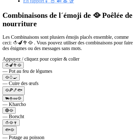
En rapport🍢 🍜 🍛 🍝 🥡
Combinaisons de l´émoji de 🥘 Poêlée de
nourriture
Les Combinaisons sont plusiers émojis placés ensemble, comme
ceci: 🍅🍆🥦🥘 . Vous pouvez utiliser des combinaisons pour faire
des énigmes ou des messages sans mots.
Appuyez / cliquez pour copier & coller
🍅🍆🥦🥘
— Pot au feu de légumes
🥘🥚🍳
— Cuire des œufs
🥘🍕🍤🐟
🐃🍚🥜🥘
— Kharcho
🔴🥘
— Borscht
🍅🥘🍷
🐟🥘
— Potage au poisson