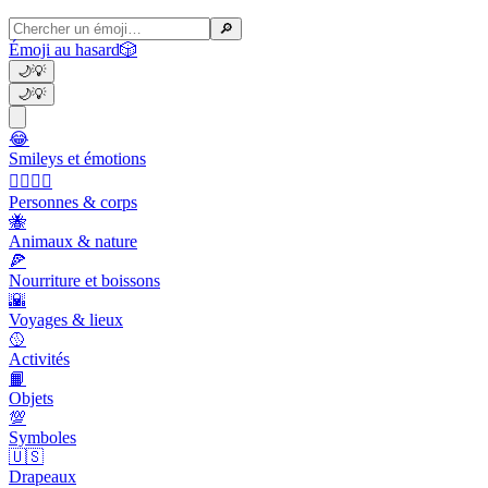
🔎
Émoji au hasard
🎲
🌙
💡
🌙
💡
😂
Smileys et émotions
👩‍❤️‍💋‍👨
Personnes & corps
🐝
Animaux & nature
🍕
Nourriture et boissons
🌇
Voyages & lieux
🥎
Activités
📙
Objets
💯
Symboles
🇺🇸
Drapeaux