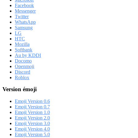
Facebook
Messenger
Twitter
WhatsApp
Samsung
LG
HTC
Mozilla
Softbank
Au by KDDI
Docomo
Openmoji
Discord
Roblox
Version émoji
Emoji Version 0.6
Emoji Version 0.7
Emoji Version 1.0
Emoji Version 2.0
Emoji Version 3.0
Emoji Version 4.0
Emoji Version 5.0