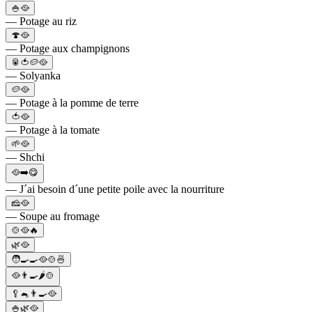
🍚🥘
— Potage au riz
🍄🥘
— Potage aux champignons
🥫🍅🥔🥘
— Solyanka
🥔🥘
— Potage à la pomme de terre
🍅🥘
— Potage à la tomate
🌱🥘
— Shchi
🥘➡️😋
— J´ai besoin d´une petite poile avec la nourriture
🧀🥘
— Soupe au fromage
🍲🥘🔥
🌿🥘
🧑‍🍳🍳🥘🍲🍜
🥘👨‍🍳🌶️🍲
🥄🐁👨‍🍳🥘
🍚🌿🥘