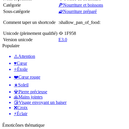
Catégorie
🍕Nourriture et boissons
Sous-catégorie
🧇Nourriture préparé
Comment taper un shortcode
:shallow_pan_of_food:
Unicode (pleinement qualifié)
🥘 1F958
Version unicode
E3.0
Populaire
⚠️
Attention
♥️
Cœur
⭐
Étoile
❤️
Cœur rouge
☀️
Soleil
💎
Pierre précieuse
🙏
Mains jointes
😘
Visage envoyant un baiser
❌
Croix
⚡
Éclair
Émoticônes thématique