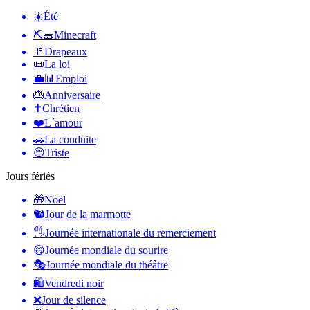
☀️
Été
⛏🧱
Minecraft
🚩
Drapeaux
📜
La loi
💼📊
Emploi
🎂
Anniversaire
✝️
Chrétien
❤️
L´amour
🚗
La conduite
😔
Triste
Jours fériés
🎁
Noël
🐿
Jour de la marmotte
🖐
Journée internationale du remerciement
😄
Journée mondiale du sourire
🎭
Journée mondiale du théâtre
🛍
Vendredi noir
❌
Jour de silence