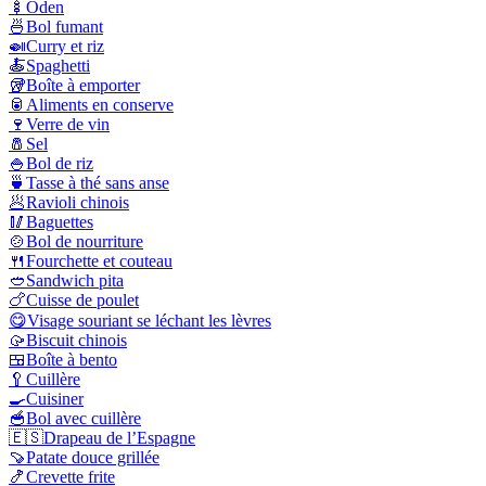
🍢
Oden
🍜
Bol fumant
🍛
Curry et riz
🍝
Spaghetti
🥡
Boîte à emporter
🥫
Aliments en conserve
🍷
Verre de vin
🧂
Sel
🍚
Bol de riz
🍵
Tasse à thé sans anse
🥟
Ravioli chinois
🥢
Baguettes
🍲
Bol de nourriture
🍴
Fourchette et couteau
🥙
Sandwich pita
🍗
Cuisse de poulet
😋
Visage souriant se léchant les lèvres
🥠
Biscuit chinois
🍱
Boîte à bento
🥄
Cuillère
🍳
Cuisiner
🥣
Bol avec cuillère
🇪🇸
Drapeau de l’Espagne
🍠
Patate douce grillée
🍤
Crevette frite