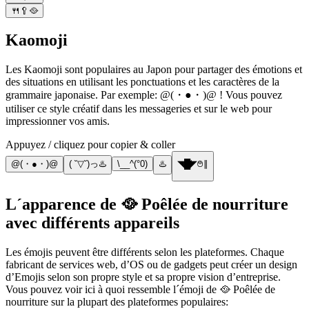
🍴🥄🥘
Kaomoji
Les Kaomoji sont populaires au Japon pour partager des émotions et
des situations en utilisant les ponctuations et les caractères de la
grammaire japonaise. Par exemple: @(・●・)@ ! Vous pouvez
utiliser ce style créatif dans les messageries et sur le web pour
impressionner vos amis.
Appuyez / cliquez pour copier & coller
@(・●・)@
( ˘▽˘)っ♨️
\__^(°0)
♨️
◥█̆̈◤࿉∥
L´apparence de 🥘 Poêlée de nourriture
avec différents appareils
Les émojis peuvent être différents selon les plateformes. Chaque
fabricant de services web, d’OS ou de gadgets peut créer un design
d’Emojis selon son propre style et sa propre vision d’entreprise.
Vous pouvez voir ici à quoi ressemble l´émoji de 🥘 Poêlée de
nourriture sur la plupart des plateformes populaires: