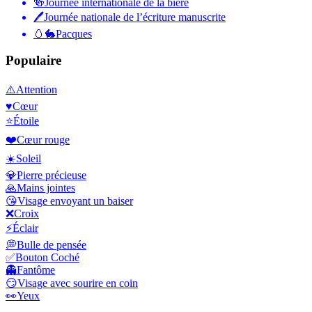
🍻
Journée internationale de la bière
🖊
Journée nationale de l’écriture manuscrite
🥚🐇
Pacques
Populaire
⚠️
Attention
♥️
Cœur
⭐
Étoile
❤️
Cœur rouge
☀️
Soleil
💎
Pierre précieuse
🙏
Mains jointes
😘
Visage envoyant un baiser
❌
Croix
⚡
Éclair
💭
Bulle de pensée
✅
Bouton Coché
👻
Fantôme
😏
Visage avec sourire en coin
👀
Yeux