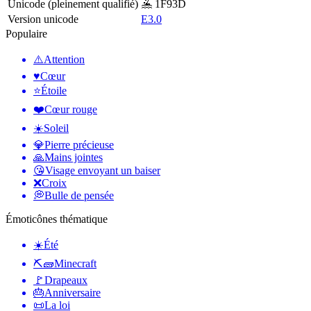
Unicode (pleinement qualifié)
🤽 1F93D
Version unicode
E3.0
Populaire
⚠️
Attention
♥️
Cœur
⭐
Étoile
❤️
Cœur rouge
☀️
Soleil
💎
Pierre précieuse
🙏
Mains jointes
😘
Visage envoyant un baiser
❌
Croix
💭
Bulle de pensée
Émoticônes thématique
☀️
Été
⛏🧱
Minecraft
🚩
Drapeaux
🎂
Anniversaire
📜
La loi