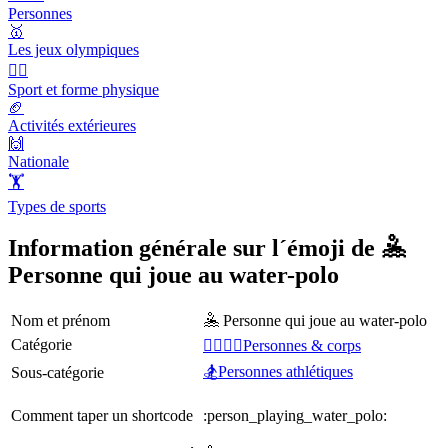
Personnes
🥇
Les jeux olympiques
🤾‍♀️
Sport et forme physique
🏈
Activités extérieures
🙌
Nationale
🏋
Types de sports
Information générale sur l´émoji de 🤽
Personne qui joue au water-polo
Nom et prénom
🤽 Personne qui joue au water-polo
Catégorie
👩‍❤️‍💋‍👨Personnes & corps
🏂Personnes athlétiques
Sous-catégorie
Comment taper un shortcode
:person_playing_water_polo: