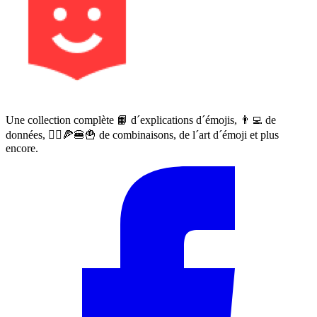
Une collection complète 📙 d´explications d´émojis, 👨‍💻 de
données, 🙅‍♀️🍕🍔🍟 de combinaisons, de l´art d´émoji et plus
encore.