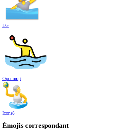
LG
Openmoji
Icons8
Émojis correspondant