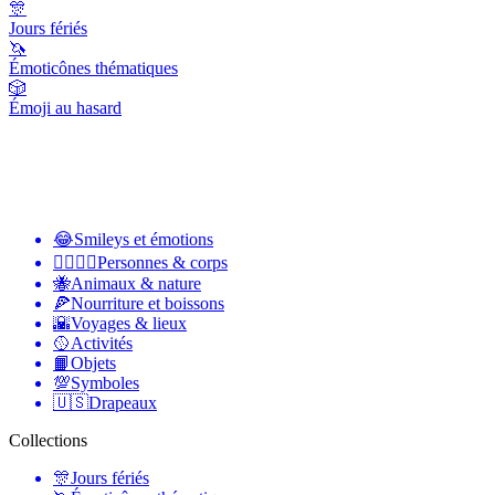
🎊
Jours fériés
🦄
Émoticônes thématiques
🎲
Émoji au hasard
😂
Smileys et émotions
👩‍❤️‍💋‍👨
Personnes & corps
🐝
Animaux & nature
🍕
Nourriture et boissons
🌇
Voyages & lieux
🥎
Activités
📙
Objets
💯
Symboles
🇺🇸
Drapeaux
Collections
🎊
Jours fériés