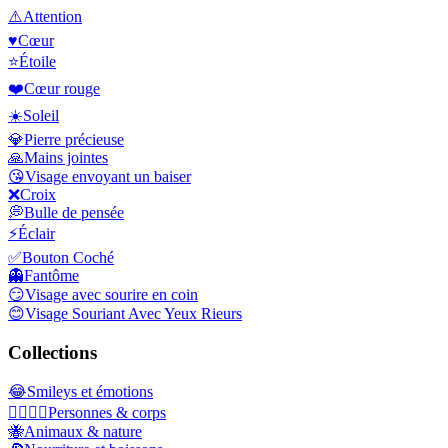
⚠️
Attention
♥️
Cœur
⭐
Étoile
❤️
Cœur rouge
☀️
Soleil
💎
Pierre précieuse
🙏
Mains jointes
😘
Visage envoyant un baiser
❌
Croix
💭
Bulle de pensée
⚡
Éclair
✅
Bouton Coché
👻
Fantôme
😏
Visage avec sourire en coin
😊
Visage Souriant Avec Yeux Rieurs
Collections
😂
Smileys et émotions
👩‍❤️‍💋‍👨
Personnes & corps
🐝
Animaux & nature