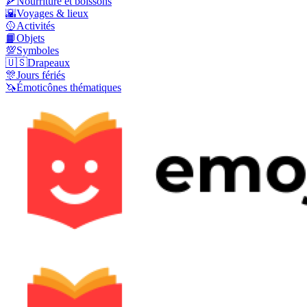
🍕
Nourriture et boissons
🌇
Voyages & lieux
🥎
Activités
📙
Objets
💯
Symboles
🇺🇸
Drapeaux
🎊
Jours fériés
🦄
Émoticônes thématiques