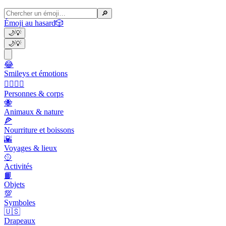
🔎
Émoji au hasard
🎲
🌙
💡
🌙
💡
😂
Smileys et émotions
👩‍❤️‍💋‍👨
Personnes & corps
🐝
Animaux & nature
🍕
Nourriture et boissons
🌇
Voyages & lieux
🥎
Activités
📙
Objets
💯
Symboles
🇺🇸
Drapeaux