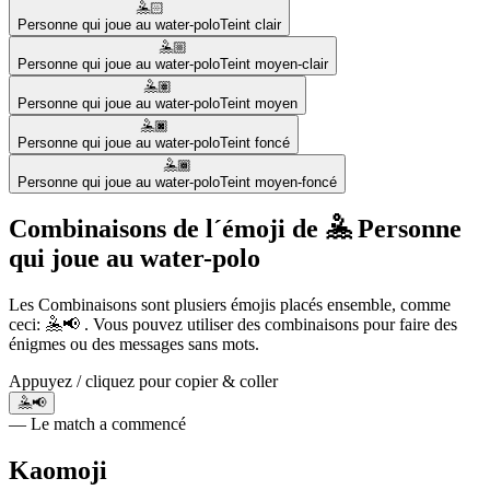
🤽🏻
Personne qui joue au water-polo
Teint clair
🤽🏼
Personne qui joue au water-polo
Teint moyen-clair
🤽🏽
Personne qui joue au water-polo
Teint moyen
🤽🏿
Personne qui joue au water-polo
Teint foncé
🤽🏾
Personne qui joue au water-polo
Teint moyen-foncé
Combinaisons de l´émoji de 🤽 Personne
qui joue au water-polo
Les Combinaisons sont plusiers émojis placés ensemble, comme
ceci: 🤽📢 . Vous pouvez utiliser des combinaisons pour faire des
énigmes ou des messages sans mots.
Appuyez / cliquez pour copier & coller
🤽📢
— Le match a commencé
Kaomoji