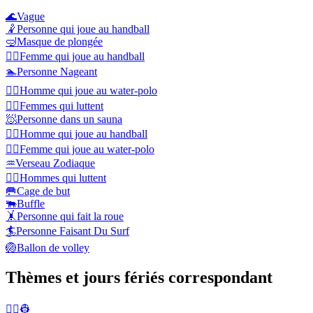
🌊
Vague
🤾
Personne qui joue au handball
🤿
Masque de plongée
🤾‍♀️
Femme qui joue au handball
🏊
Personne Nageant
🤽‍♂️
Homme qui joue au water-polo
🤼‍♀️
Femmes qui luttent
🧖
Personne dans un sauna
🤾‍♂️
Homme qui joue au handball
🤽‍♀️
Femme qui joue au water-polo
♒
Verseau Zodiaque
🤼‍♂️
Hommes qui luttent
🥅
Cage de but
🐃
Buffle
🤸
Personne qui fait la roue
🏄
Personne Faisant Du Surf
🏐
Ballon de volley
Thèmes et jours fériés correspondant
👨‍✈️👷