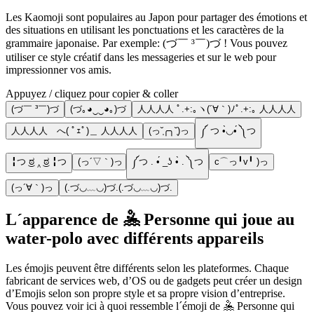
Les Kaomoji sont populaires au Japon pour partager des émotions et
des situations en utilisant les ponctuations et les caractères de la
grammaire japonaise. Par exemple: (づ￣ ³￣)づ ! Vous pouvez
utiliser ce style créatif dans les messageries et sur le web pour
impressionner vos amis.
Appuyez / cliquez pour copier & coller
(づ￣ ³￣)づ
(づ｡◕‿‿◕｡)づ
人人人人 ﾟ.+:｡ヽ(´∀｀)ﾉﾟ.+:｡ 人人人人
人人人人 へ( ﾟｪﾟ)＿ 人人人人
(っ˘̩╭╮˘̩)っ
༼ つ •̀◡•́ ༽つ
╏つ ͜ಠ ‸ ͜ಠ ╏つ
(っ´▽｀)っ
༼つ . •́ _ʖ •̀ . ༽つ
c⌒っ╹v╹ )っ
(っ´∀｀)っ
(.づ◡﹏◡)づ.(.づ◡﹏◡)づ.
L´apparence de 🤽 Personne qui joue au
water-polo avec différents appareils
Les émojis peuvent être différents selon les plateformes. Chaque
fabricant de services web, d’OS ou de gadgets peut créer un design
d’Emojis selon son propre style et sa propre vision d’entreprise.
Vous pouvez voir ici à quoi ressemble l´émoji de 🤽 Personne qui