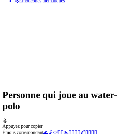
🦄
Émoticônes thématiques
Personne qui joue au water-
polo
🤽
Appuyez pour copier
Émojis correspondant
🌊
🤾
🤿
🤾‍♀️
🏊
🤽‍♂️
🤼‍♀️
🧖
🤾‍♂️
🤽‍♀️