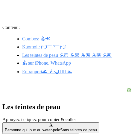
Contenu:
Combos: 🤽📢
Kaomoji: (づ￣ ³￣)づ
Les teintes de peau 🤽🏻 🤽🏼 🤽🏽 🤽🏿 🤽🏾
🤽 sur iPhone, WhatsApp
En rapport🌊 🤾 🤿 🤾‍♀️ 🏊
Les teintes de peau
Appuyez / cliquez pour copier & coller
🤽
Personne qui joue au water-polo
Sans teintes de peau