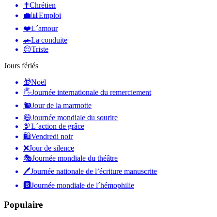
✝️
Chrétien
💼📊
Emploi
❤️
L´amour
🚗
La conduite
😔
Triste
Jours fériés
🎁
Noël
🖐
Journée internationale du remerciement
🐿
Jour de la marmotte
😄
Journée mondiale du sourire
🦃
L´action de grâce
🛍
Vendredi noir
❌
Jour de silence
🎭
Journée mondiale du théâtre
🖊
Journée nationale de l’écriture manuscrite
🅱️
Journée mondiale de l´hémophilie
Populaire