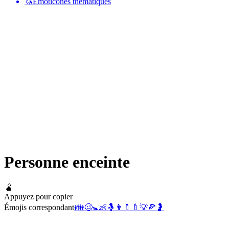
🦄
Émoticônes thématiques
Personne enceinte
🫄
Appuyez pour copier
Émojis correspondant
👪
🥴
🚼
👶
🤱
👨‍🍼
🍼
💡
🍕
🤰