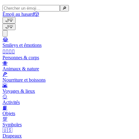
🔎
Émoji au hasard
🎲
🌙
💡
🌙
💡
😂
Smileys et émotions
👩‍❤️‍💋‍👨
Personnes & corps
🐝
Animaux & nature
🍕
Nourriture et boissons
🌇
Voyages & lieux
🥎
Activités
📙
Objets
💯
Symboles
🇺🇸
Drapeaux