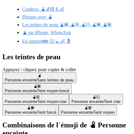
Combos: 🫄🧦🧸🍼👶
Phrases avec 🫄
Les teintes de peau 🫄🏾 🫄🏼 🫄🏻 🫄🏿 🫄🏽
🫄 sur iPhone, WhatsApp
En rapport👪 🥴 🚼 👶 🤱
Les teintes de peau
Appuyez / cliquez pour copier & coller
🫄
Personne enceinte
Sans teintes de peau
🫄🏾
Personne enceinte
Teint moyen-foncé
🫄🏼
🫄🏻
Personne enceinte
Teint moyen-clair
Personne enceinte
Teint clair
🫄🏿
🫄🏽
Personne enceinte
Teint foncé
Personne enceinte
Teint moyen
Combinaisons de l´émoji de 🫄 Personne
enceinte