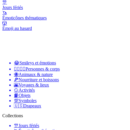
🎊
Jours fériés
🦄
Émoticônes thématiques
🎲
Émoji au hasard
😂
Smileys et émotions
👩‍❤️‍💋‍👨
Personnes & corps
🐝
Animaux & nature
🍕
Nourriture et boissons
🌇
Voyages & lieux
🥎
Activités
📙
Objets
💯
Symboles
🇺🇸
Drapeaux
Collections
🎊
Jours fériés