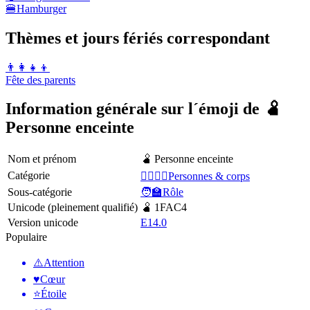
🍔
Hamburger
Thèmes et jours fériés correspondant
👨‍👩‍👧‍👦
Fête des parents
Information générale sur l´émoji de 🫄
Personne enceinte
Nom et prénom
🫄 Personne enceinte
Catégorie
👩‍❤️‍💋‍👨Personnes & corps
Sous-catégorie
🧑‍🏫Rôle
Unicode (pleinement qualifié)
🫄 1FAC4
Version unicode
E14.0
Populaire
⚠️
Attention
♥️
Cœur
⭐
Étoile