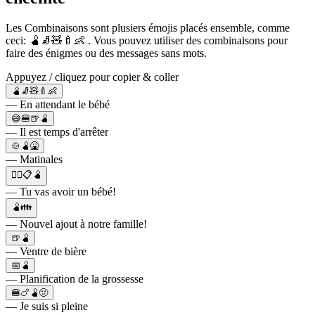
Les Combinaisons sont plusiers émojis placés ensemble, comme
ceci: 🫄🧦🧸🍼👶 . Vous pouvez utiliser des combinaisons pour
faire des énigmes ou des messages sans mots.
Appuyez / cliquez pour copier & coller
🫄🧦🧸🍼👶
— En attendant le bébé
😅🍔🍺🫄
— Il est temps d'arrêter
🍲🫄🤮
— Matinales
👩‍⚕️📋🫄
— Tu vas avoir un bébé!
🫄👪
— Nouvel ajout à notre famille!
🍺🫄
— Ventre de bière
📅🫄
— Planification de la grossesse
🍔🍗🫄🤢
— Je suis si pleine