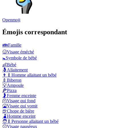
Openmoji
Émojis correspondant
👪
Famille
🥴
Visage éméché
🚼
Symbole de bébé
👶
Bébé
🤱
Allaitement
👨‍🍼
Homme allaitant un bébé
🍼
Biberon
💡
Ampoule
🍕
Pizza
🤰
Femme enceinte
🫠
Visage qui fond
🤮
Visage qui vomit
🍺
Chope de bière
🫃
Homme enceint
🧑‍🍼
Personne allaitant un bébé
🤢
Visage nauséeux