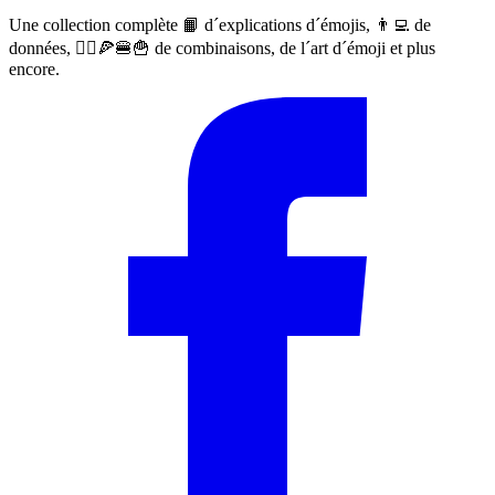
Une collection complète 📙 d´explications d´émojis, 👨‍💻 de
données, 🙅‍♀️🍕🍔🍟 de combinaisons, de l´art d´émoji et plus
encore.