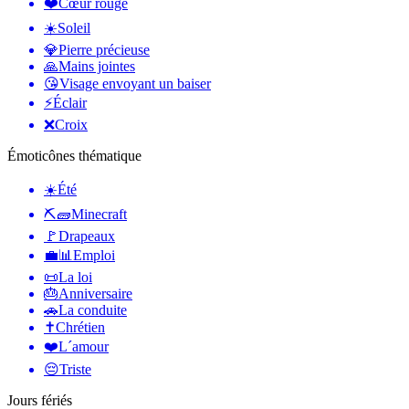
❤️
Cœur rouge
☀️
Soleil
💎
Pierre précieuse
🙏
Mains jointes
😘
Visage envoyant un baiser
⚡
Éclair
❌
Croix
Émoticônes thématique
☀️
Été
⛏🧱
Minecraft
🚩
Drapeaux
💼📊
Emploi
📜
La loi
🎂
Anniversaire
🚗
La conduite
✝️
Chrétien
❤️
L´amour
😔
Triste
Jours fériés