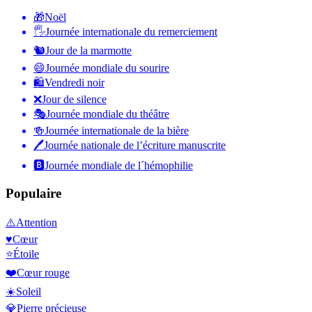
🎁
Noël
🖐
Journée internationale du remerciement
🐿
Jour de la marmotte
😄
Journée mondiale du sourire
🛍
Vendredi noir
❌
Jour de silence
🎭
Journée mondiale du théâtre
🍻
Journée internationale de la bière
🖊
Journée nationale de l’écriture manuscrite
🅱️
Journée mondiale de l´hémophilie
Populaire
⚠️
Attention
♥️
Cœur
⭐
Étoile
❤️
Cœur rouge
☀️
Soleil
💎
Pierre précieuse