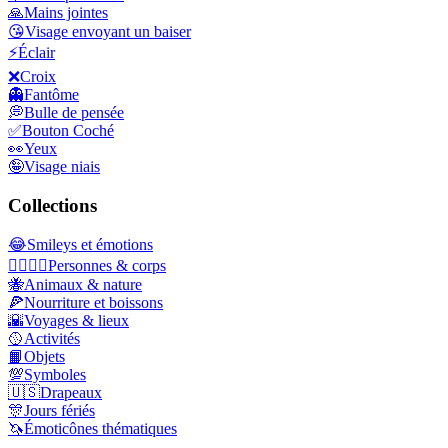
🙏
Mains jointes
😘
Visage envoyant un baiser
⚡
Éclair
❌
Croix
👻
Fantôme
💭
Bulle de pensée
✅
Bouton Coché
👀
Yeux
🤪
Visage niais
Collections
😂
Smileys et émotions
👩‍❤️‍💋‍👨
Personnes & corps
🐝
Animaux & nature
🍕
Nourriture et boissons
🌇
Voyages & lieux
🥎
Activités
📙
Objets
💯
Symboles
🇺🇸
Drapeaux
🎊
Jours fériés
🦄
Émoticônes thématiques