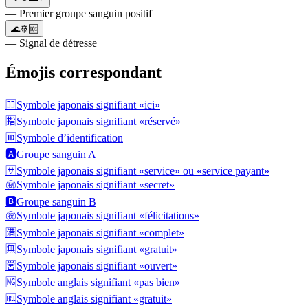
— Premier groupe sanguin positif
🌊🚢🆘
— Signal de détresse
Émojis correspondant
🈁
Symbole japonais signifiant «ici»
🈯
Symbole japonais signifiant «réservé»
🆔
Symbole d’identification
🅰️
Groupe sanguin A
🈂️
Symbole japonais signifiant «service» ou «service payant»
㊙️
Symbole japonais signifiant «secret»
🅱️
Groupe sanguin B
㊗️
Symbole japonais signifiant «félicitations»
🈵
Symbole japonais signifiant «complet»
🈚
Symbole japonais signifiant «gratuit»
🈺
Symbole japonais signifiant «ouvert»
🆖
Symbole anglais signifiant «pas bien»
🆓
Symbole anglais signifiant «gratuit»