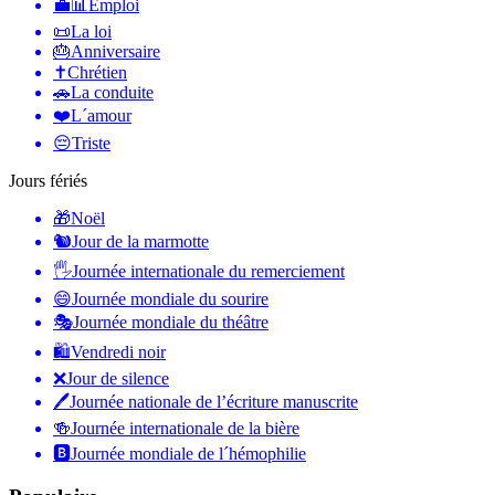
💼📊
Emploi
📜
La loi
🎂
Anniversaire
✝️
Chrétien
🚗
La conduite
❤️
L´amour
😔
Triste
Jours fériés
🎁
Noël
🐿
Jour de la marmotte
🖐
Journée internationale du remerciement
😄
Journée mondiale du sourire
🎭
Journée mondiale du théâtre
🛍
Vendredi noir
❌
Jour de silence
🖊
Journée nationale de l’écriture manuscrite
🍻
Journée internationale de la bière
🅱️
Journée mondiale de l´hémophilie