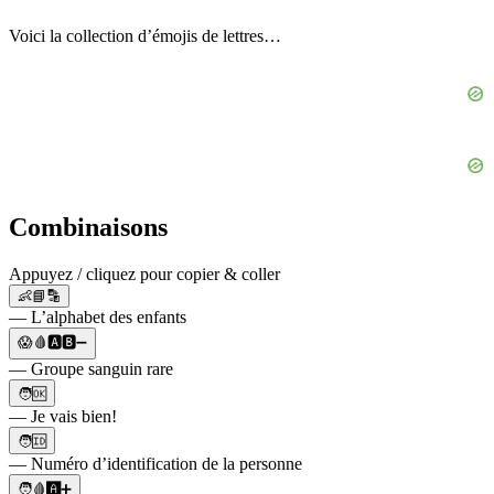
Voici la collection d’émojis de lettres…
Combinaisons
Appuyez / cliquez pour copier & coller
👶📘🔡
— L’alphabet des enfants
😱🩸🅰️🅱️➖
— Groupe sanguin rare
🧑🆗
— Je vais bien!
🧑🆔
— Numéro d’identification de la personne
🧑🩸🅰️➕