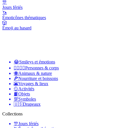
🎊
Jours fériés
🦄
Émoticônes thématiques
🎲
Émoji au hasard
😂
Smileys et émotions
👩‍❤️‍💋‍👨
Personnes & corps
🐝
Animaux & nature
🍕
Nourriture et boissons
🌇
Voyages & lieux
🥎
Activités
📙
Objets
💯
Symboles
🇺🇸
Drapeaux
Collections
🎊
Jours fériés