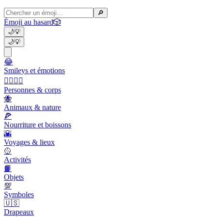
🔎
Émoji au hasard
🎲
🌙
💡
🌙
💡
😂
Smileys et émotions
👩‍❤️‍💋‍👨
Personnes & corps
🐝
Animaux & nature
🍕
Nourriture et boissons
🌇
Voyages & lieux
🥎
Activités
📙
Objets
💯
Symboles
🇺🇸
Drapeaux