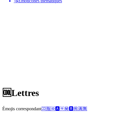
🦄
Émoticônes thématiques
🆒
Lettres
Émojis correspondant
🈁
🈯
🆔
🅰️
🈂️
㊙️
🅱️
㊗️
🈵
🈚