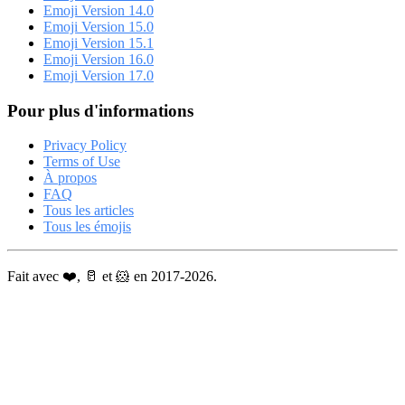
Emoji Version 14.0
Emoji Version 15.0
Emoji Version 15.1
Emoji Version 16.0
Emoji Version 17.0
Pour plus d'informations
Privacy Policy
Terms of Use
À propos
FAQ
Tous les articles
Tous les émojis
Fait avec ❤️, 🥛 et 🐹 en 2017-2026.