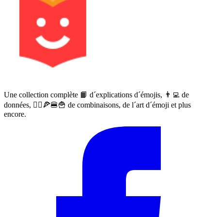
Une collection complète 📙 d´explications d´émojis, 👨‍💻 de
données, 🙅‍♀️🍕🍔🍟 de combinaisons, de l´art d´émoji et plus
encore.