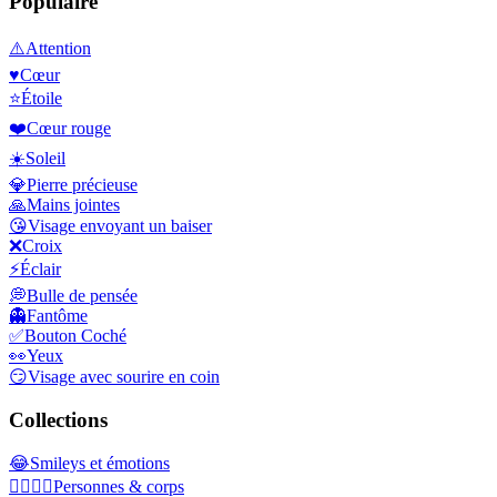
Populaire
⚠️
Attention
♥️
Cœur
⭐
Étoile
❤️
Cœur rouge
☀️
Soleil
💎
Pierre précieuse
🙏
Mains jointes
😘
Visage envoyant un baiser
❌
Croix
⚡
Éclair
💭
Bulle de pensée
👻
Fantôme
✅
Bouton Coché
👀
Yeux
😏
Visage avec sourire en coin
Collections
😂
Smileys et émotions
👩‍❤️‍💋‍👨
Personnes & corps