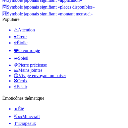
🈸
Symbole japonais signifiant «application»
🈳
Symbole japonais signifiant «places disponibles»
🈷️
Symbole japonais signifiant «montant mensuel»
Populaire
⚠️
Attention
♥️
Cœur
⭐
Étoile
❤️
Cœur rouge
☀️
Soleil
💎
Pierre précieuse
🙏
Mains jointes
😘
Visage envoyant un baiser
❌
Croix
⚡
Éclair
Émoticônes thématique
☀️
Été
⛏🧱
Minecraft
🚩
Drapeaux