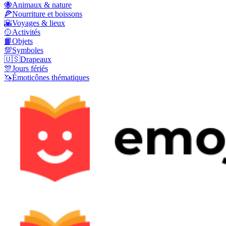
🐝
Animaux & nature
🍕
Nourriture et boissons
🌇
Voyages & lieux
🥎
Activités
📙
Objets
💯
Symboles
🇺🇸
Drapeaux
🎊
Jours fériés
🦄
Émoticônes thématiques