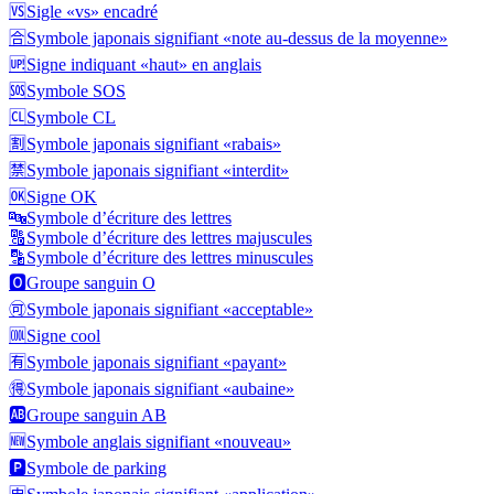
🆚
Sigle «vs» encadré
🈴
Symbole japonais signifiant «note au-dessus de la moyenne»
🆙
Signe indiquant «haut» en anglais
🆘
Symbole SOS
🆑
Symbole CL
🈹
Symbole japonais signifiant «rabais»
🈲
Symbole japonais signifiant «interdit»
🆗
Signe OK
🔤
Symbole d’écriture des lettres
🔠
Symbole d’écriture des lettres majuscules
🔡
Symbole d’écriture des lettres minuscules
🅾️
Groupe sanguin O
🉑
Symbole japonais signifiant «acceptable»
🆒
Signe cool
🈶
Symbole japonais signifiant «payant»
🉐
Symbole japonais signifiant «aubaine»
🆎
Groupe sanguin AB
🆕
Symbole anglais signifiant «nouveau»
🅿️
Symbole de parking