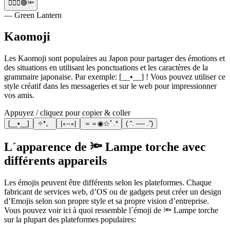
🦸‍♂️✊🟢🔦
— Green Lantern
Kaomoji
Les Kaomoji sont populaires au Japon pour partager des émotions et
des situations en utilisant les ponctuations et les caractères de la
grammaire japonaise. Par exemple: [__•__] ! Vous pouvez utiliser ce
style créatif dans les messageries et sur le web pour impressionner
vos amis.
Appuyez / cliquez pour copier & coller
[__•__]
✧*。
|∘--∘|
＝＝◉☆ﾟ.*
( “. —- .”)
L´apparence de 🔦 Lampe torche avec
différents appareils
Les émojis peuvent être différents selon les plateformes. Chaque
fabricant de services web, d’OS ou de gadgets peut créer un design
d’Emojis selon son propre style et sa propre vision d’entreprise.
Vous pouvez voir ici à quoi ressemble l´émoji de 🔦 Lampe torche
sur la plupart des plateformes populaires: