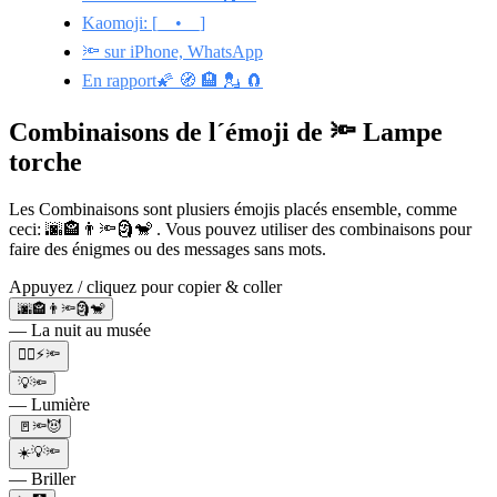
Kaomoji: [__•__]
🔦 sur iPhone, WhatsApp
En rapport🌠 🧭 🏨 💂 🧲
Combinaisons de l´émoji de 🔦 Lampe
torche
Les Combinaisons sont plusiers émojis placés ensemble, comme
ceci: 🌆🏤👨🔦🗿🐒 . Vous pouvez utiliser des combinaisons pour
faire des énigmes ou des messages sans mots.
Appuyez / cliquez pour copier & coller
🌆🏤👨🔦🗿🐒
— La nuit au musée
👷‍♂️⚡️🔦
💡🔦
— Lumière
🚪🔦😈
☀️💡🔦
— Briller