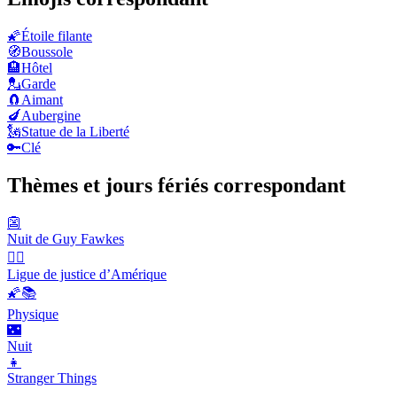
🌠
Étoile filante
🧭
Boussole
🏨
Hôtel
💂
Garde
🧲
Aimant
🍆
Aubergine
🗽
Statue de la Liberté
🔑
Clé
Thèmes et jours fériés correspondant
👺
Nuit de Guy Fawkes
🦸‍♂️
Ligue de justice d’Amérique
🌠📚
Physique
🌃
Nuit
👧
Stranger Things