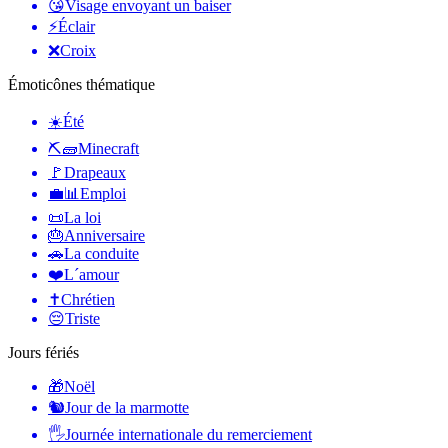
😘
Visage envoyant un baiser
⚡
Éclair
❌
Croix
Émoticônes thématique
☀️
Été
⛏🧱
Minecraft
🚩
Drapeaux
💼📊
Emploi
📜
La loi
🎂
Anniversaire
🚗
La conduite
❤️
L´amour
✝️
Chrétien
😔
Triste
Jours fériés
🎁
Noël
🐿
Jour de la marmotte
🖐
Journée internationale du remerciement