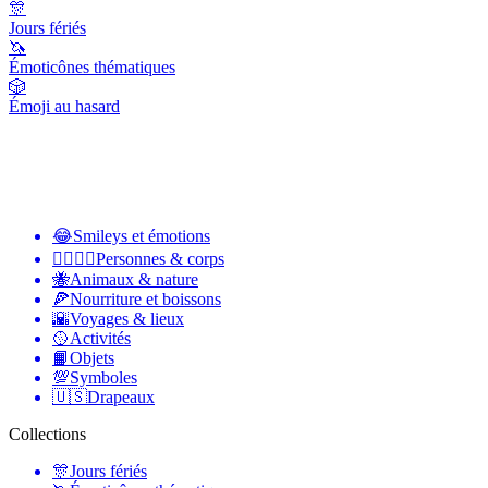
🎊
Jours fériés
🦄
Émoticônes thématiques
🎲
Émoji au hasard
😂
Smileys et émotions
👩‍❤️‍💋‍👨
Personnes & corps
🐝
Animaux & nature
🍕
Nourriture et boissons
🌇
Voyages & lieux
🥎
Activités
📙
Objets
💯
Symboles
🇺🇸
Drapeaux
Collections
🎊
Jours fériés