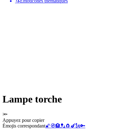
🦄
Émoticônes thématiques
Lampe torche
🔦
Appuyez pour copier
Émojis correspondant
🌠
🧭
🏨
💂
🧲
🍆
🗽
🔑