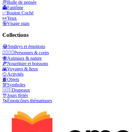
💭
Bulle de pensée
👻
Fantôme
✅
Bouton Coché
👀
Yeux
🤪
Visage niais
Collections
😂
Smileys et émotions
👩‍❤️‍💋‍👨
Personnes & corps
🐝
Animaux & nature
🍕
Nourriture et boissons
🌇
Voyages & lieux
🥎
Activités
📙
Objets
💯
Symboles
🇺🇸
Drapeaux
🎊
Jours fériés
🦄
Émoticônes thématiques