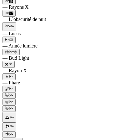
🔦🩻
— Rayons X
🔦🌃
— L´obscurité de nuit
🔦🚲
— Lucas
🔦📅
— Année lumière
👬🔦🍻
— Bud Light
❌🔦
— Rayon X
👦🔦
— Phare
🌌🔦
💡🔦
🌞🔦
💡🔦
⛰️🔦
🏞️🔦
🌴🔦