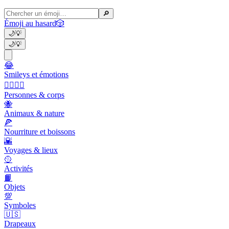
🔎
Émoji au hasard
🎲
🌙
💡
🌙
💡
😂
Smileys et émotions
👩‍❤️‍💋‍👨
Personnes & corps
🐝
Animaux & nature
🍕
Nourriture et boissons
🌇
Voyages & lieux
🥎
Activités
📙
Objets
💯
Symboles
🇺🇸
Drapeaux