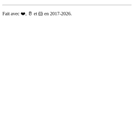
Fait avec ❤️, 🥛 et 🐹 en 2017-2026.