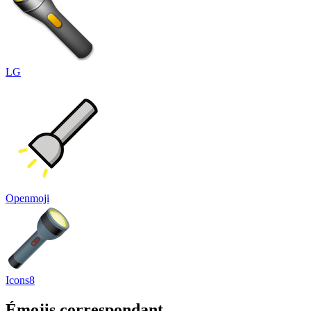
LG
Openmoji
Icons8
Émojis correspondant