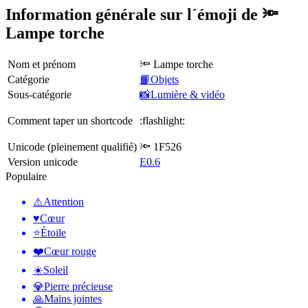
Information générale sur l´émoji de 🔦
Lampe torche
Nom et prénom
🔦 Lampe torche
Catégorie
📙Objets
Sous-catégorie
📸Lumière & vidéo
Comment taper un shortcode
:flashlight:
Unicode (pleinement qualifié)
🔦 1F526
Version unicode
E0.6
Populaire
⚠️
Attention
♥️
Cœur
⭐
Étoile
❤️
Cœur rouge
☀️
Soleil
💎
Pierre précieuse
🙏
Mains jointes