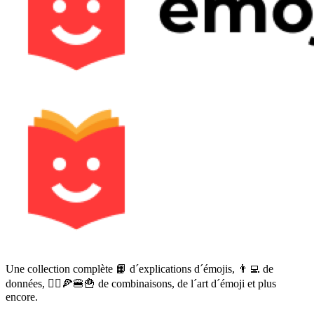
Une collection complète 📙 d´explications d´émojis, 👨‍💻 de
données, 🙅‍♀️🍕🍔🍟 de combinaisons, de l´art d´émoji et plus
encore.