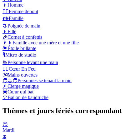
👨
Homme
🧍‍♀️
Femme debout
👪
Famille
🤝
Poignée de main
👧
Fille
🎉
Cornet à confettis
👩‍👧
Famille avec une mère et une fille
🌟
Étoile brillante
🎙️
Micro de studio
🙋
Personne levant une main
❤️‍🔥
Cœur En Feu
👐
Mains ouvertes
🧑‍🤝‍🧑
Personnes se tenant la main
🎇
Cierge magique
💓
Cœur qui bat
🎈
Ballon de baudruche
Thèmes et jours fériés correspondant
😏
Mardi
❄️