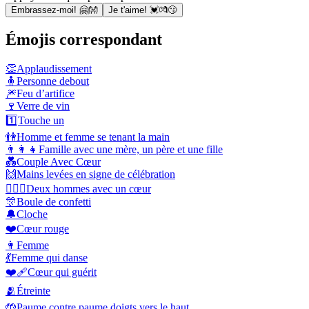
Embrassez-moi! 🤗👐
Je t'aime! 💓💏😗
Émojis correspondant
👏
Applaudissement
🧍
Personne debout
🎆
Feu d’artifice
🍷
Verre de vin
1️⃣
Touche un
👫
Homme et femme se tenant la main
👨‍👩‍👧
Famille avec une mère, un père et une fille
💑
Couple Avec Cœur
🙌
Mains levées en signe de célébration
👨‍❤️‍👨
Deux hommes avec un cœur
🎊
Boule de confetti
🔔
Cloche
❤️
Cœur rouge
👩
Femme
💃
Femme qui danse
❤️‍🩹
Сœur qui guérit
🫂
Étreinte
🤲
Paume contre paume doigts vers le haut