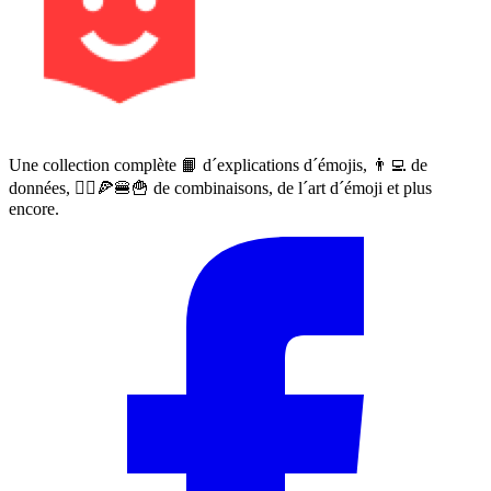
Une collection complète 📙 d´explications d´émojis, 👨‍💻 de
données, 🙅‍♀️🍕🍔🍟 de combinaisons, de l´art d´émoji et plus
encore.