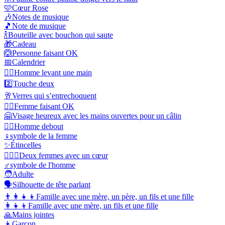
🩷
Cœur Rose
🎶
Notes de musique
🎵
Note de musique
🍾
Bouteille avec bouchon qui saute
🎁
Cadeau
🙆
Personne faisant OK
📅
Calendrier
🙋‍♂️
Homme levant une main
2️⃣
Touche deux
🥂
Verres qui s’entrechoquent
🙆‍♀️
Femme faisant OK
🤗
Visage heureux avec les mains ouvertes pour un câlin
🧍‍♂️
Homme debout
♀️
symbole de la femme
✨
Étincelles
👩‍❤️‍👩
Deux femmes avec un cœur
♂️
symbole de l'homme
🧑
Adulte
🗣️
Silhouette de tête parlant
👨‍👩‍👧‍👦
Famille avec une mère, un père, un fils et une fille
👩‍👧‍👦
Famille avec une mère, un fils et une fille
🙏
Mains jointes
👦
Garçon