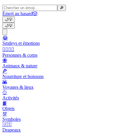
🔎
Émoji au hasard
🎲
🌙
💡
🌙
💡
😂
Smileys et émotions
👩‍❤️‍💋‍👨
Personnes & corps
🐝
Animaux & nature
🍕
Nourriture et boissons
🌇
Voyages & lieux
🥎
Activités
📙
Objets
💯
Symboles
🇺🇸
Drapeaux