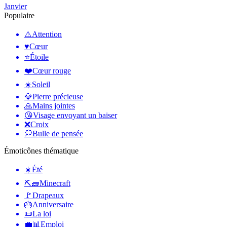
Janvier
Populaire
⚠️
Attention
♥️
Cœur
⭐
Étoile
❤️
Cœur rouge
☀️
Soleil
💎
Pierre précieuse
🙏
Mains jointes
😘
Visage envoyant un baiser
❌
Croix
💭
Bulle de pensée
Émoticônes thématique
☀️
Été
⛏🧱
Minecraft
🚩
Drapeaux
🎂
Anniversaire
📜
La loi
💼📊
Emploi