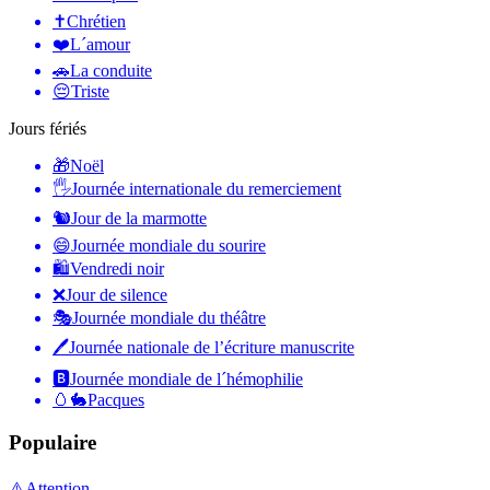
✝️
Chrétien
❤️
L´amour
🚗
La conduite
😔
Triste
Jours fériés
🎁
Noël
🖐
Journée internationale du remerciement
🐿
Jour de la marmotte
😄
Journée mondiale du sourire
🛍
Vendredi noir
❌
Jour de silence
🎭
Journée mondiale du théâtre
🖊
Journée nationale de l’écriture manuscrite
🅱️
Journée mondiale de l´hémophilie
🥚🐇
Pacques
Populaire
⚠️
Attention