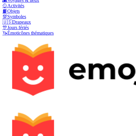
🌇
Voyages & lieux
🥎
Activités
📙
Objets
💯
Symboles
🇺🇸
Drapeaux
🎊
Jours fériés
🦄
Émoticônes thématiques