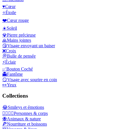
♥️
Cœur
⭐
Étoile
❤️
Cœur rouge
☀️
Soleil
💎
Pierre précieuse
🙏
Mains jointes
😘
Visage envoyant un baiser
❌
Croix
💭
Bulle de pensée
⚡
Éclair
✅
Bouton Coché
👻
Fantôme
😏
Visage avec sourire en coin
👀
Yeux
Collections
😂
Smileys et émotions
👩‍❤️‍💋‍👨
Personnes & corps
🐝
Animaux & nature
🍕
Nourriture et boissons