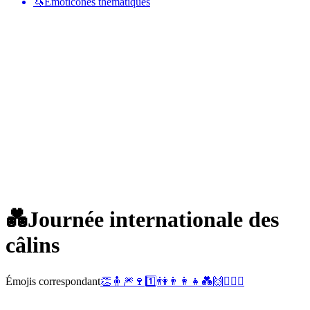
🦄
Émoticônes thématiques
💑
Journée internationale des
câlins
Émojis correspondant
👏
🧍
🎆
🍷
1️⃣
👫
👨‍👩‍👧
💑
🙌
👨‍❤️‍👨