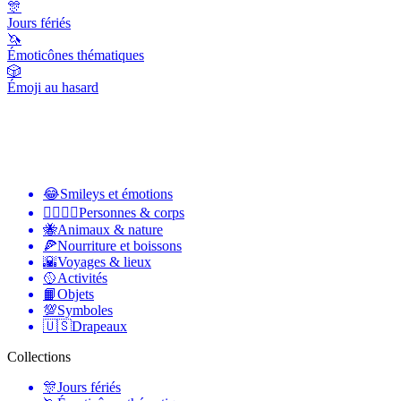
🎊
Jours fériés
🦄
Émoticônes thématiques
🎲
Émoji au hasard
😂
Smileys et émotions
👩‍❤️‍💋‍👨
Personnes & corps
🐝
Animaux & nature
🍕
Nourriture et boissons
🌇
Voyages & lieux
🥎
Activités
📙
Objets
💯
Symboles
🇺🇸
Drapeaux
Collections
🎊
Jours fériés