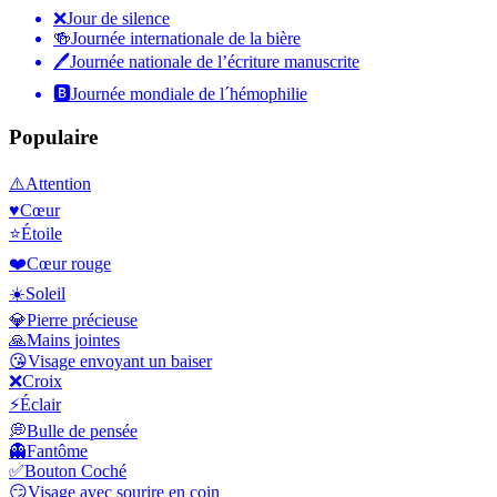
❌
Jour de silence
🍻
Journée internationale de la bière
🖊
Journée nationale de l’écriture manuscrite
🅱️
Journée mondiale de l´hémophilie
Populaire
⚠️
Attention
♥️
Cœur
⭐
Étoile
❤️
Cœur rouge
☀️
Soleil
💎
Pierre précieuse
🙏
Mains jointes
😘
Visage envoyant un baiser
❌
Croix
⚡
Éclair
💭
Bulle de pensée
👻
Fantôme
✅
Bouton Coché
😏
Visage avec sourire en coin