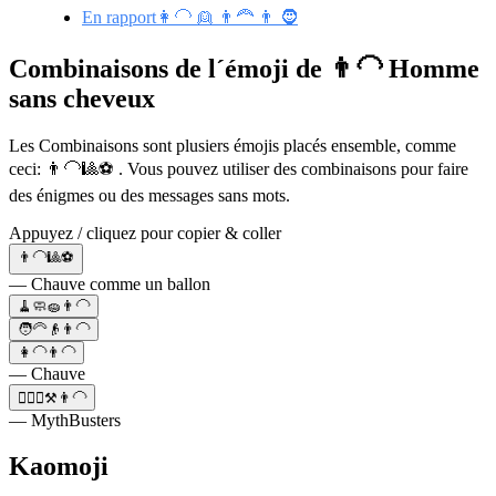
En rapport👩‍🦲 👱 👨‍🦰 👨 🧔
Combinaisons de l´émoji de 👨‍🦲 Homme
sans cheveux
Les Combinaisons sont plusiers émojis placés ensemble, comme
ceci: 👨‍🦲🎱⚽ . Vous pouvez utiliser des combinaisons pour faire
des énigmes ou des messages sans mots.
Appuyez / cliquez pour copier & coller
👨‍🦲🎱⚽
— Chauve comme un ballon
🧹🧼🧽👨‍🦲
🧑‍🦳👴👨‍🦲
👩‍🦲👨‍🦲
— Chauve
🧙‍♂️✨⚒️👨‍🦲
— MythBusters
Kaomoji