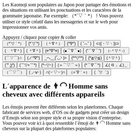
Les Kaomoji sont populaires au Japon pour partager des émotions et
des situations en utilisant les ponctuations et les caractères de la
grammaire japonaise. Par exemple: （*´▽｀*） ! Vous pouvez
utiliser ce style créatif dans les messageries et sur le web pour
impressionner vos amis.
Appuyez / cliquez pour copier & coller
（*´▽｀*）
(*´▽`*)
（＾∇＾）
(^∇^)
( ˇ෴ˇ )
⊂((・▽・))⊃
( ＾∇＾)
( ＾∇＾)
(≡^∇^≡)
(●⌒∇⌒●)
(“⌒∇⌒”)
（‐＾▽＾‐）
(⌒▽⌒)☆
(ノ^∇^)
_へ__(‾◡◝ )>
(*^▽^*)
(*≧▽≦)
(＾▽＾)
(͝ ° ͜ʖº)
(￣▽+￣*)
(*~▽~)
(＝⌒▽⌒＝)
(*⌒∇⌒*)
∠( ᐛ 」∠)＿
（⌒▽⌒）
( ◞･౪･)
∩(︶▽︶)∩
（=´∇｀=）
(゜▽゜;)
L´apparence de 👨‍🦲 Homme sans
cheveux avec différents appareils
Les émojis peuvent être différents selon les plateformes. Chaque
fabricant de services web, d’OS ou de gadgets peut créer un design
d’Emojis selon son propre style et sa propre vision d’entreprise.
Vous pouvez voir ici à quoi ressemble l´émoji de 👨‍🦲 Homme sans
cheveux sur la plupart des plateformes populaires: