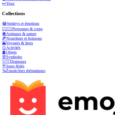
👀
Yeux
Collections
😂
Smileys et émotions
👩‍❤️‍💋‍👨
Personnes & corps
🐝
Animaux & nature
🍕
Nourriture et boissons
🌇
Voyages & lieux
🥎
Activités
📙
Objets
💯
Symboles
🇺🇸
Drapeaux
🎊
Jours fériés
🦄
Émoticônes thématiques