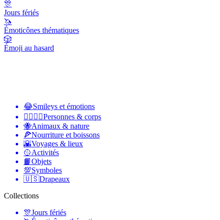
🎊
Jours fériés
🦄
Émoticônes thématiques
🎲
Émoji au hasard
😂
Smileys et émotions
👩‍❤️‍💋‍👨
Personnes & corps
🐝
Animaux & nature
🍕
Nourriture et boissons
🌇
Voyages & lieux
🥎
Activités
📙
Objets
💯
Symboles
🇺🇸
Drapeaux
Collections
🎊
Jours fériés