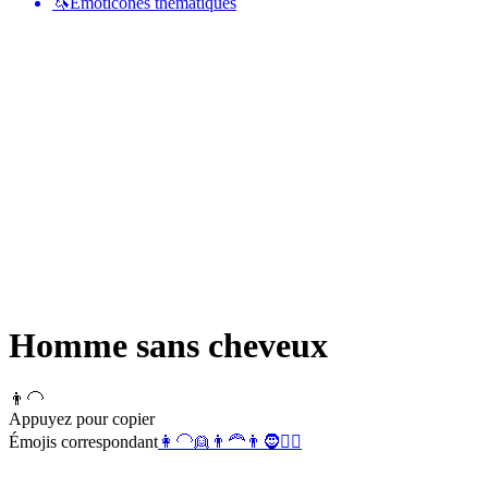
🦄
Émoticônes thématiques
Homme sans cheveux
👨‍🦲
Appuyez pour copier
Émojis correspondant
👩‍🦲
👱
👨‍🦰
👨
🧔
🧔‍♂️