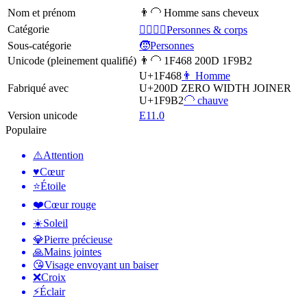
Nom et prénom
👨‍🦲 Homme sans cheveux
Catégorie
👩‍❤️‍💋‍👨Personnes & corps
Sous-catégorie
🧒Personnes
Unicode (pleinement qualifié)
👨‍🦲 1F468 200D 1F9B2
U+1F468
👨 Homme
Fabriqué avec
U+200D
ZERO WIDTH JOINER
U+1F9B2
🦲 chauve
Version unicode
E11.0
Populaire
⚠️
Attention
♥️
Cœur
⭐
Étoile
❤️
Cœur rouge
☀️
Soleil
💎
Pierre précieuse
🙏
Mains jointes
😘
Visage envoyant un baiser
❌
Croix
⚡
Éclair