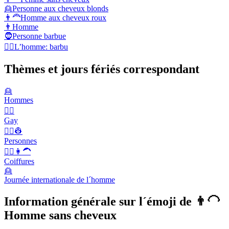
👱
Personne aux cheveux blonds
👨‍🦰
Homme aux cheveux roux
👨
Homme
🧔
Personne barbue
🧔‍♂️
L’homme: barbu
Thèmes et jours fériés correspondant
👱
Hommes
🏳️‍🌈
Gay
👨‍✈️👷
Personnes
👱‍♀️👩‍🦱
Coiffures
👱
Journée internationale de l´homme
Information générale sur l´émoji de 👨‍🦲
Homme sans cheveux