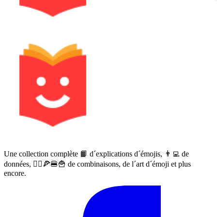
Une collection complète 📙 d´explications d´émojis, 👨‍💻 de
données, 🙅‍♀️🍕🍔🍟 de combinaisons, de l´art d´émoji et plus
encore.