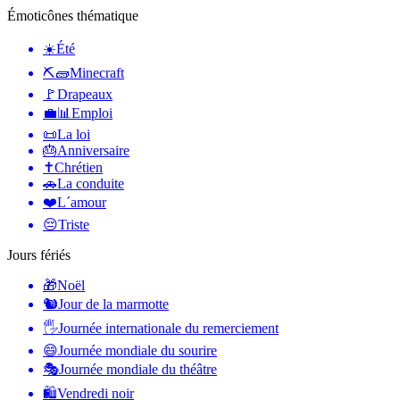
Émoticônes thématique
☀️
Été
⛏🧱
Minecraft
🚩
Drapeaux
💼📊
Emploi
📜
La loi
🎂
Anniversaire
✝️
Chrétien
🚗
La conduite
❤️
L´amour
😔
Triste
Jours fériés
🎁
Noël
🐿
Jour de la marmotte
🖐
Journée internationale du remerciement
😄
Journée mondiale du sourire
🎭
Journée mondiale du théâtre
🛍
Vendredi noir