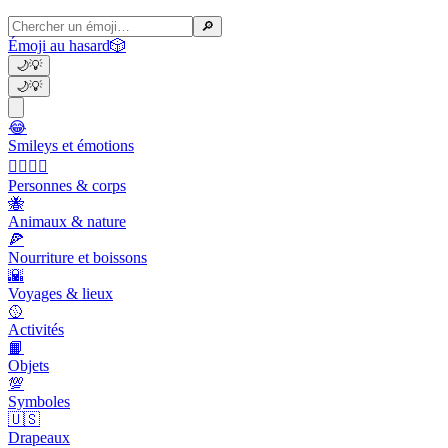
🔎
Émoji au hasard
🎲
🌙
💡
🌙
💡
😂
Smileys et émotions
👩‍❤️‍💋‍👨
Personnes & corps
🐝
Animaux & nature
🍕
Nourriture et boissons
🌇
Voyages & lieux
🥎
Activités
📙
Objets
💯
Symboles
🇺🇸
Drapeaux