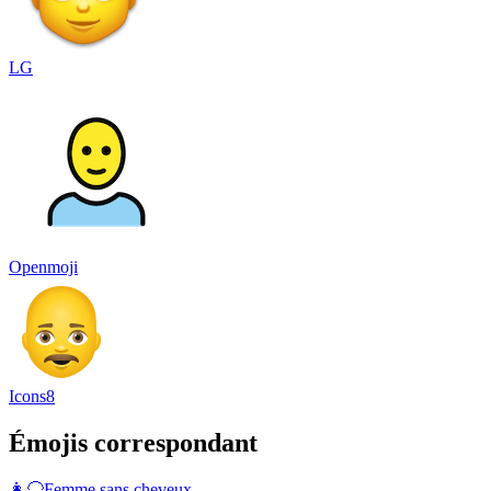
LG
Openmoji
Icons8
Émojis correspondant
👩‍🦲
Femme sans cheveux