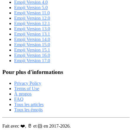
Emoji Version 4.0
Emoji Version 5.0
Emoji Version 11.0
Emoji Version 12.0
Emoji Version 12.1
Emoji Version 13.0
Emoji Version 13.1
Emoji Version 14.0
Emoji Version 15.0
Emoji Version 15.1
Emoji Version 16.0
Emoji Version 17.0
Pour plus d'informations
Privacy Policy
Terms of Use
À propos
FAQ
Tous les articles
Tous les émojis
Fait avec ❤️, 🥛 et 🐹 en 2017-2026.