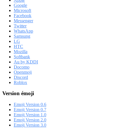
Apple
Google
Microsoft
Facebook
Messenger
Twitter
WhatsApp
Samsung
LG
HTC
Mozilla
Softbank
Au by KDDI
Docomo
Openmoji
Discord
Roblox
Version émoji
Emoji Version 0.6
Emoji Version 0.7
Emoji Version 1.0
Emoji Version 2.0
Emoji Version 3.0