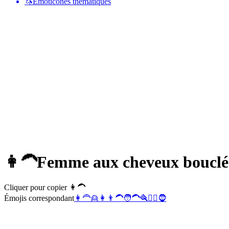
🦄
Émoticônes thématiques
👩‍🦱
Femme aux cheveux bouclé
Cliquer pour copier 👩‍🦱
Émojis correspondant
👩‍🦰
👱
👩
👨‍🦱
🧑‍🦱
🪮
🧔‍♀️
🧔