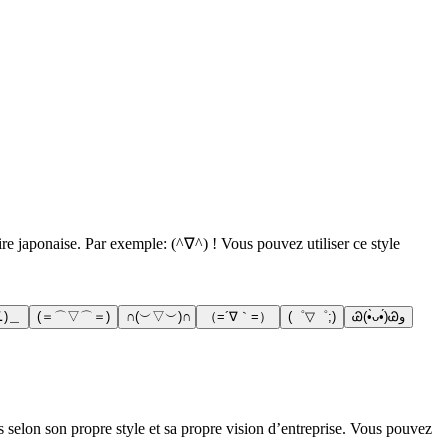
ire japonaise. Par exemple: (^∇^) ! Vous pouvez utiliser ce style
∠)＿
(＝⌒▽⌒＝)
∩(︶▽︶)∩
（=´∇｀=）
(゜▽゜;)
Ꮚ(•̀ᴗ•́)Ꮚو
 selon son propre style et sa propre vision d’entreprise. Vous pouvez