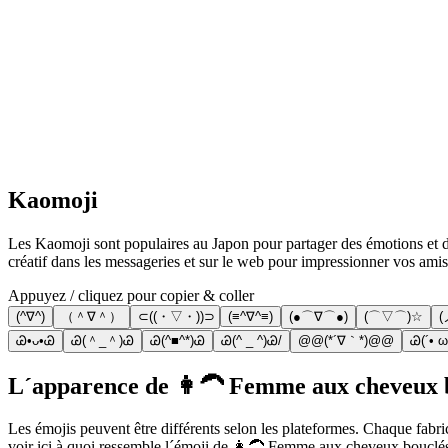
Kaomoji
Les Kaomoji sont populaires au Japon pour partager des émotions et des
créatif dans les messageries et sur le web pour impressionner vos amis
Appuyez / cliquez pour copier & coller
(^∇^)
（＾∇＾）
⊂((・▽・))⊃
(≡^∇^≡)
(●⌒∇⌒●)
(⌒▽⌒)☆
(
Ꮚ•ᴗ•Ꮚ
Ꮚ(＾_＾)Ꮚ
Ꮚ(^■^*)Ꮚ
Ꮚ(^ _ ^)Ꮚ/
@@(*´∇｀*)@@
Ꮚ(´• ω
L´apparence de 👩‍🦱 Femme aux cheveux bo
Les émojis peuvent être différents selon les plateformes. Chaque fabr
voir ici à quoi ressemble l´émoji de 👩‍🦱 Femme aux cheveux bouclés 