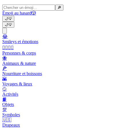
🔎
Émoji au hasard
🎲
🌙
💡
🌙
💡
😂
Smileys et émotions
👩‍❤️‍💋‍👨
Personnes & corps
🐝
Animaux & nature
🍕
Nourriture et boissons
🌇
Voyages & lieux
🥎
Activités
📙
Objets
💯
Symboles
🇺🇸
Drapeaux