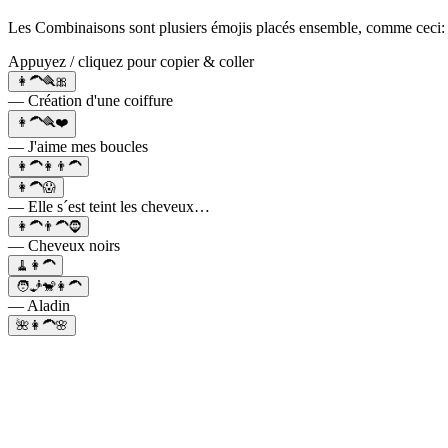
Les Combinaisons sont plusiers émojis placés ensemble, comme ceci: 
Appuyez / cliquez pour copier & coller
👩‍🦱🪮🎀
— Création d'une coiffure
👩‍🦱🪮❤️
— J'aime mes boucles
👩‍🦱👩👨‍🦱
👩‍🦱😱
— Elle s´est teint les cheveux…
👩‍🦱👨‍🦱🧔
— Cheveux noirs
🧹👩‍🦱
🧑🧞🐒👩‍🦱
— Aladin
🌺👩‍🦱🌸