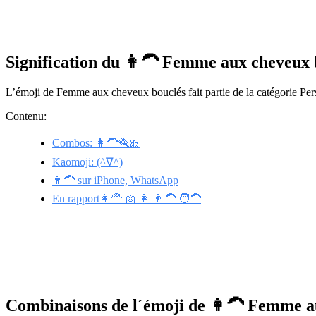
Signification du 👩‍🦱 Femme aux cheveux
L’émoji de Femme aux cheveux bouclés fait partie de la catégorie Pers
Contenu:
Combos: 👩‍🦱🪮🎀
Kaomoji: (^∇^)
👩‍🦱 sur iPhone, WhatsApp
En rapport👩‍🦰 👱 👩 👨‍🦱 🧑‍🦱
Combinaisons de l´émoji de 👩‍🦱 Femme a