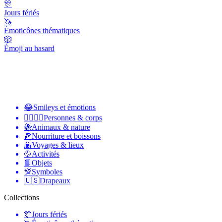
🎊
Jours fériés
🦄
Émoticônes thématiques
🎲
Émoji au hasard
😂
Smileys et émotions
👩‍❤️‍💋‍👨
Personnes & corps
🐝
Animaux & nature
🍕
Nourriture et boissons
🌇
Voyages & lieux
🥎
Activités
📙
Objets
💯
Symboles
🇺🇸
Drapeaux
Collections
🎊
Jours fériés