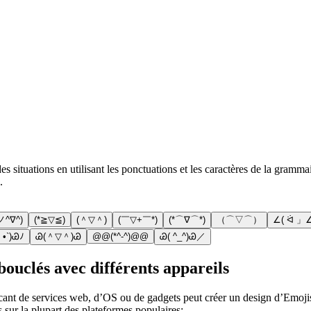
 situations en utilisant les ponctuations et les caractères de la gramma
.
ノ^∇^)
(*≧▽≦)
(＾▽＾)
(￣▽+￣*)
(*⌒∇⌒*)
（⌒▽⌒）
∠( ᐛ 」
 •`)Ꮚﾉ
Ꮚ(＾▽＾)Ꮚ
@@(*^-^)@@
Ꮚ( ^_^)Ꮚ／
uclés avec différents appareils
icant de services web, d’OS ou de gadgets peut créer un design d’Emojis
sur la plupart des plateformes populaires: