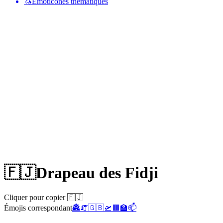
🦄
Émoticônes thématiques
🇫🇯
Drapeau des Fidji
Cliquer pour copier 🇫🇯
Émojis correspondant
🏯
🧯
🇬🇧
🛫
🟫
🏫
📫