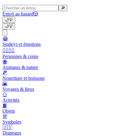
🔎
Émoji au hasard
🎲
🌙
💡
🌙
💡
😂
Smileys et émotions
👩‍❤️‍💋‍👨
Personnes & corps
🐝
Animaux & nature
🍕
Nourriture et boissons
🌇
Voyages & lieux
🥎
Activités
📙
Objets
💯
Symboles
🇺🇸
Drapeaux