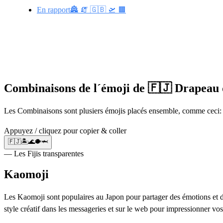
En rapport🏯 🧯 🇬🇧 🛫 🟫
Combinaisons de l´émoji de 🇫🇯 Drapeau 
Les Combinaisons sont plusiers émojis placés ensemble, comme ceci:
Appuyez / cliquez pour copier & coller
🇫🇯🏝️🌊🐡🦈
— Les Fijis transparentes
Kaomoji
Les Kaomoji sont populaires au Japon pour partager des émotions et des
style créatif dans les messageries et sur le web pour impressionner vos