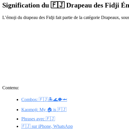
Signification du 🇫🇯 Drapeau des Fidji É
L’émoji du drapeau des Fidji fait partie de la catégorie Drapeaux, sou
Contenu:
Combos: 🇫🇯🏝️🌊🐡🦈
Kaomoji: My 🏠 is 🇫🇯
Phrases avec 🇫🇯
🇫🇯 sur iPhone, WhatsApp