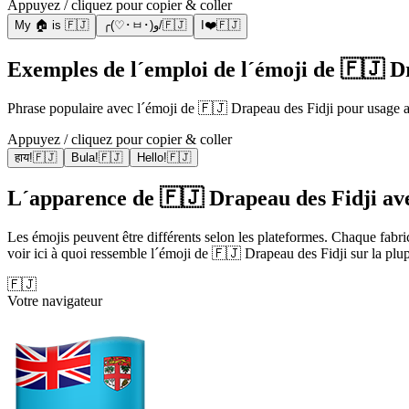
Appuyez / cliquez pour copier & coller
My 🏠 is 🇫🇯
╭(♡･ㅂ･)و/🇫🇯
I❤️🇫🇯
Exemples de l´emploi de l´émoji de 🇫🇯 D
Phrase populaire avec l´émoji de 🇫🇯 Drapeau des Fidji pour usage a
Appuyez / cliquez pour copier & coller
हाय!🇫🇯
Bula!🇫🇯
Hello!🇫🇯
L´apparence de 🇫🇯 Drapeau des Fidji ave
Les émojis peuvent être différents selon les plateformes. Chaque fabr
voir ici à quoi ressemble l´émoji de 🇫🇯 Drapeau des Fidji sur la plu
🇫🇯
Votre navigateur