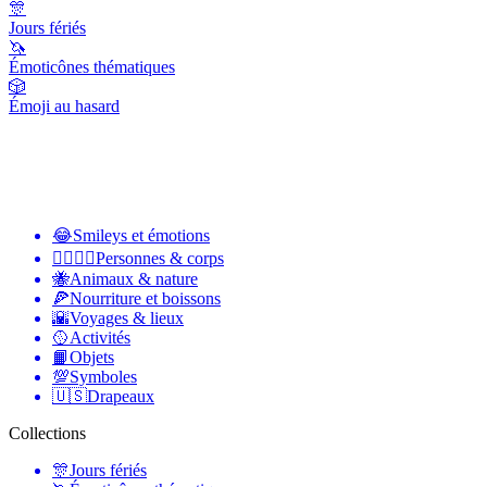
🎊
Jours fériés
🦄
Émoticônes thématiques
🎲
Émoji au hasard
😂
Smileys et émotions
👩‍❤️‍💋‍👨
Personnes & corps
🐝
Animaux & nature
🍕
Nourriture et boissons
🌇
Voyages & lieux
🥎
Activités
📙
Objets
💯
Symboles
🇺🇸
Drapeaux
Collections
🎊
Jours fériés