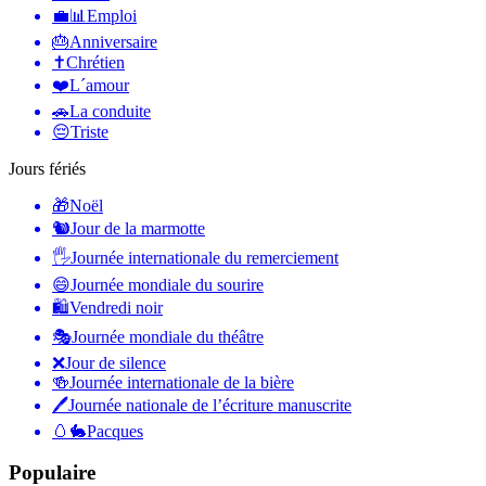
💼📊
Emploi
🎂
Anniversaire
✝️
Chrétien
❤️
L´amour
🚗
La conduite
😔
Triste
Jours fériés
🎁
Noël
🐿
Jour de la marmotte
🖐
Journée internationale du remerciement
😄
Journée mondiale du sourire
🛍
Vendredi noir
🎭
Journée mondiale du théâtre
❌
Jour de silence
🍻
Journée internationale de la bière
🖊
Journée nationale de l’écriture manuscrite
🥚🐇
Pacques
Populaire