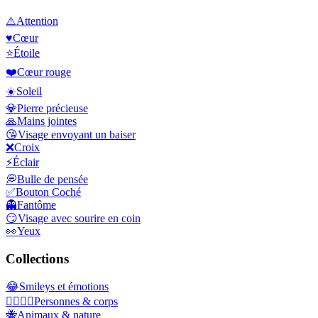
⚠️
Attention
♥️
Cœur
⭐
Étoile
❤️
Cœur rouge
☀️
Soleil
💎
Pierre précieuse
🙏
Mains jointes
😘
Visage envoyant un baiser
❌
Croix
⚡
Éclair
💭
Bulle de pensée
✅
Bouton Coché
👻
Fantôme
😏
Visage avec sourire en coin
👀
Yeux
Collections
😂
Smileys et émotions
👩‍❤️‍💋‍👨
Personnes & corps
🐝
Animaux & nature