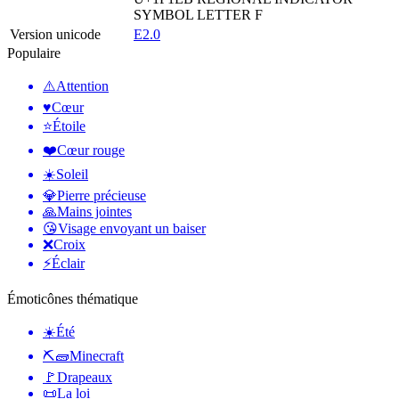
SYMBOL LETTER F
Version unicode
E2.0
Populaire
⚠️
Attention
♥️
Cœur
⭐
Étoile
❤️
Cœur rouge
☀️
Soleil
💎
Pierre précieuse
🙏
Mains jointes
😘
Visage envoyant un baiser
❌
Croix
⚡
Éclair
Émoticônes thématique
☀️
Été
⛏🧱
Minecraft
🚩
Drapeaux
📜
La loi