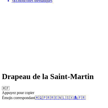
🦄
Émoticônes thématiques
Drapeau de la Saint-Martin
🇲🇫
Appuyez pour copier
Émojis correspondant
🇲🇶
🇵🇷
🇷🇪
🇳🇱
🇸🇽
🏝️
🇫🇷