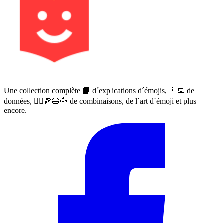
Une collection complète 📙 d´explications d´émojis, 👨‍💻 de
données, 🙅‍♀️🍕🍔🍟 de combinaisons, de l´art d´émoji et plus
encore.