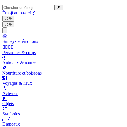
🔎
Émoji au hasard
🎲
🌙
💡
🌙
💡
😂
Smileys et émotions
👩‍❤️‍💋‍👨
Personnes & corps
🐝
Animaux & nature
🍕
Nourriture et boissons
🌇
Voyages & lieux
🥎
Activités
📙
Objets
💯
Symboles
🇺🇸
Drapeaux