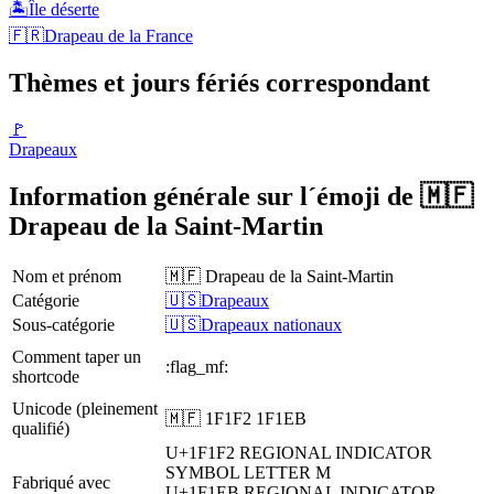
🏝️
Île déserte
🇫🇷
Drapeau de la France
Thèmes et jours fériés correspondant
🚩
Drapeaux
Information générale sur l´émoji de 🇲🇫
Drapeau de la Saint-Martin
Nom et prénom
🇲🇫 Drapeau de la Saint-Martin
Catégorie
🇺🇸Drapeaux
Sous-catégorie
🇺🇸Drapeaux nationaux
Comment taper un
:flag_mf:
shortcode
Unicode (pleinement
🇲🇫 1F1F2 1F1EB
qualifié)
U+1F1F2
REGIONAL INDICATOR
SYMBOL LETTER M
Fabriqué avec
U+1F1EB
REGIONAL INDICATOR