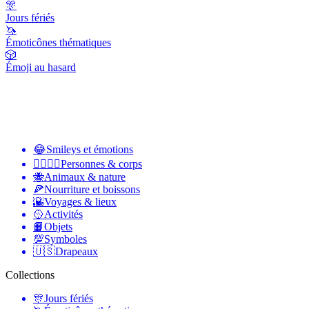
🎊
Jours fériés
🦄
Émoticônes thématiques
🎲
Émoji au hasard
😂
Smileys et émotions
👩‍❤️‍💋‍👨
Personnes & corps
🐝
Animaux & nature
🍕
Nourriture et boissons
🌇
Voyages & lieux
🥎
Activités
📙
Objets
💯
Symboles
🇺🇸
Drapeaux
Collections
🎊
Jours fériés