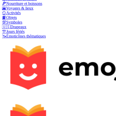
🍕
Nourriture et boissons
🌇
Voyages & lieux
🥎
Activités
📙
Objets
💯
Symboles
🇺🇸
Drapeaux
🎊
Jours fériés
🦄
Émoticônes thématiques