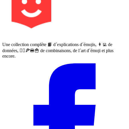
Une collection complète 📙 d´explications d´émojis, 👨‍💻 de
données, 🙅‍♀️🍕🍔🍟 de combinaisons, de l´art d´émoji et plus
encore.