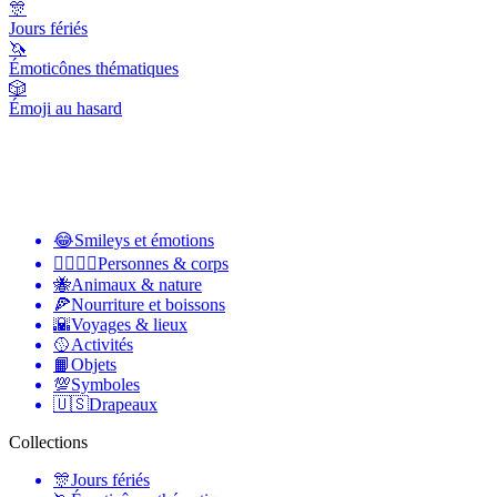
🎊
Jours fériés
🦄
Émoticônes thématiques
🎲
Émoji au hasard
😂
Smileys et émotions
👩‍❤️‍💋‍👨
Personnes & corps
🐝
Animaux & nature
🍕
Nourriture et boissons
🌇
Voyages & lieux
🥎
Activités
📙
Objets
💯
Symboles
🇺🇸
Drapeaux
Collections
🎊
Jours fériés