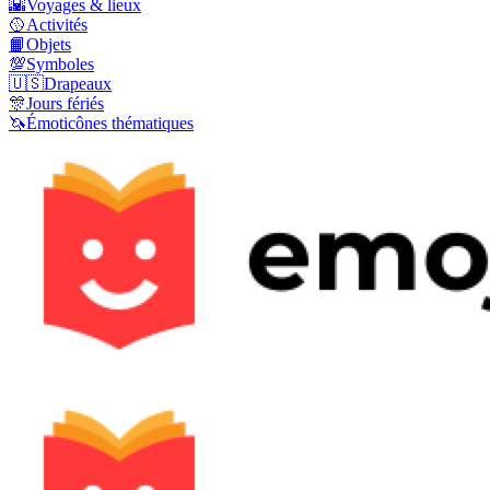
🌇
Voyages & lieux
🥎
Activités
📙
Objets
💯
Symboles
🇺🇸
Drapeaux
🎊
Jours fériés
🦄
Émoticônes thématiques