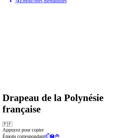
🦄
Émoticônes thématiques
Drapeau de la Polynésie
française
🇵🇫
Appuyez pour copier
Émojis correspondant
📫
🏫
🍟