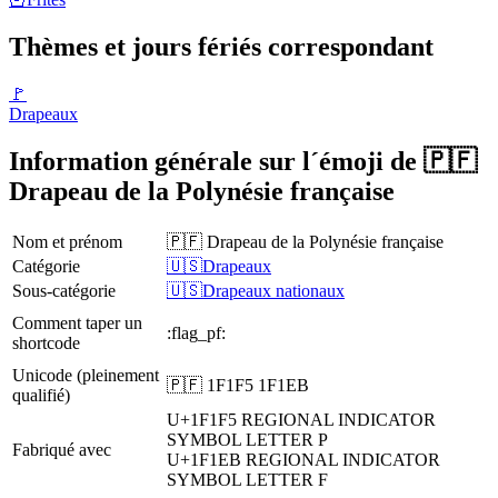
Thèmes et jours fériés correspondant
🚩
Drapeaux
Information générale sur l´émoji de 🇵🇫
Drapeau de la Polynésie française
Nom et prénom
🇵🇫 Drapeau de la Polynésie française
Catégorie
🇺🇸Drapeaux
Sous-catégorie
🇺🇸Drapeaux nationaux
Comment taper un
:flag_pf:
shortcode
Unicode (pleinement
🇵🇫 1F1F5 1F1EB
qualifié)
U+1F1F5
REGIONAL INDICATOR
SYMBOL LETTER P
Fabriqué avec
U+1F1EB
REGIONAL INDICATOR
SYMBOL LETTER F