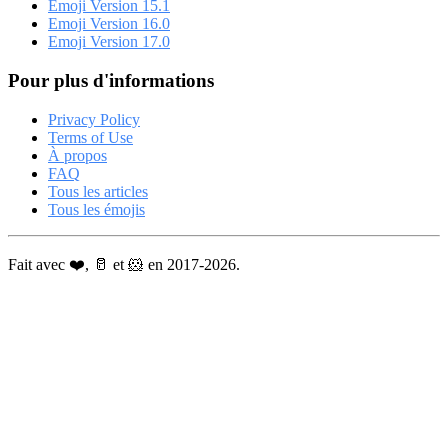
Emoji Version 15.1
Emoji Version 16.0
Emoji Version 17.0
Pour plus d'informations
Privacy Policy
Terms of Use
À propos
FAQ
Tous les articles
Tous les émojis
Fait avec ❤️, 🥛 et 🐹 en 2017-2026.