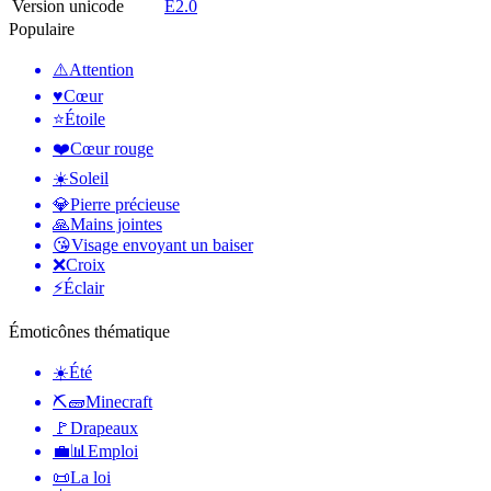
Version unicode
E2.0
Populaire
⚠️
Attention
♥️
Cœur
⭐
Étoile
❤️
Cœur rouge
☀️
Soleil
💎
Pierre précieuse
🙏
Mains jointes
😘
Visage envoyant un baiser
❌
Croix
⚡
Éclair
Émoticônes thématique
☀️
Été
⛏🧱
Minecraft
🚩
Drapeaux
💼📊
Emploi
📜
La loi