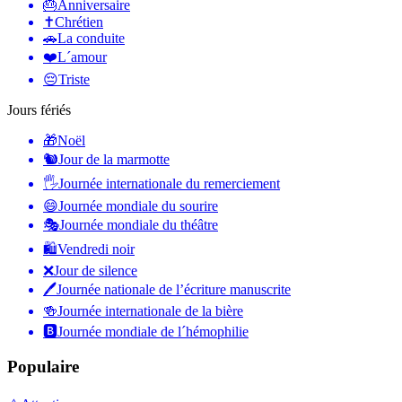
🎂
Anniversaire
✝️
Chrétien
🚗
La conduite
❤️
L´amour
😔
Triste
Jours fériés
🎁
Noël
🐿
Jour de la marmotte
🖐
Journée internationale du remerciement
😄
Journée mondiale du sourire
🎭
Journée mondiale du théâtre
🛍
Vendredi noir
❌
Jour de silence
🖊
Journée nationale de l’écriture manuscrite
🍻
Journée internationale de la bière
🅱️
Journée mondiale de l´hémophilie
Populaire