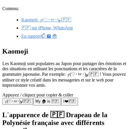
Contenu:
Kaomoji: ╭(♡･ㅂ･)و/🇵🇫
🇵🇫 sur iPhone, WhatsApp
En rapport📫 🏫 🍟
Kaomoji
Les Kaomoji sont populaires au Japon pour partager des émotions et
des situations en utilisant les ponctuations et les caractères de la
grammaire japonaise. Par exemple: ╭(♡･ㅂ･)و/🇵🇫 ! Vous pouvez
utiliser ce style créatif dans les messageries et sur le web pour
impressionner vos amis.
Appuyez / cliquez pour copier & coller
╭(♡･ㅂ･)و/🇵🇫
My 🏠 is 🇵🇫
I❤️🇵🇫
L´apparence de 🇵🇫 Drapeau de la
Polynésie française avec différents