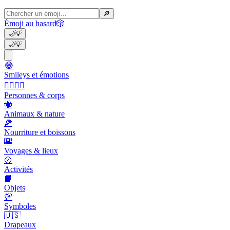
🔎
Émoji au hasard
🎲
🌙
💡
🌙
💡
😂
Smileys et émotions
👩‍❤️‍💋‍👨
Personnes & corps
🐝
Animaux & nature
🍕
Nourriture et boissons
🌇
Voyages & lieux
🥎
Activités
📙
Objets
💯
Symboles
🇺🇸
Drapeaux