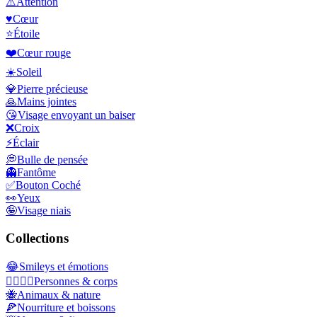
⚠️
Attention
♥️
Cœur
⭐
Étoile
❤️
Cœur rouge
☀️
Soleil
💎
Pierre précieuse
🙏
Mains jointes
😘
Visage envoyant un baiser
❌
Croix
⚡
Éclair
💭
Bulle de pensée
👻
Fantôme
✅
Bouton Coché
👀
Yeux
🤪
Visage niais
Collections
😂
Smileys et émotions
👩‍❤️‍💋‍👨
Personnes & corps
🐝
Animaux & nature
🍕
Nourriture et boissons