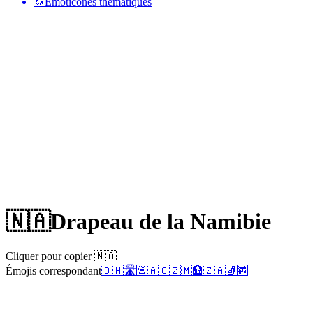
🦄
Émoticônes thématiques
🇳🇦
Drapeau de la Namibie
Cliquer pour copier 🇳🇦
Émojis correspondant
🇧🇼
🛣️
🈺
🇦🇴
🇿🇲
🏦
🇿🇦
🧦
🈵