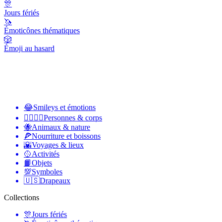
🎊
Jours fériés
🦄
Émoticônes thématiques
🎲
Émoji au hasard
😂
Smileys et émotions
👩‍❤️‍💋‍👨
Personnes & corps
🐝
Animaux & nature
🍕
Nourriture et boissons
🌇
Voyages & lieux
🥎
Activités
📙
Objets
💯
Symboles
🇺🇸
Drapeaux
Collections
🎊
Jours fériés