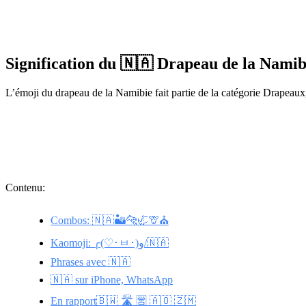
Signification du 🇳🇦 Drapeau de la Nami
L’émoji du drapeau de la Namibie fait partie de la catégorie Drapeaux
Contenu:
Combos: 🇳🇦🏜️🐆🦏🦒⛪
Kaomoji: ╭(♡･ㅂ･)و/🇳🇦
Phrases avec 🇳🇦
🇳🇦 sur iPhone, WhatsApp
En rapport🇧🇼 🛣️ 🈺 🇦🇴 🇿🇲