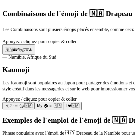
Combinaisons de l´émoji de 🇳🇦 Drapeau 
Les Combinaisons sont plusiers émojis placés ensemble, comme ceci:
Appuyez / cliquez pour copier & coller
🇳🇦🏜️🐆🦏🦒⛪
— Namibie, Afrique du Sud
Kaomoji
Les Kaomoji sont populaires au Japon pour partager des émotions et des situations
style créatif dans les messageries et sur le web pour impressionner vos
Appuyez / cliquez pour copier & coller
╭(♡･ㅂ･)و/🇳🇦
My 🏠 is 🇳🇦
I❤️🇳🇦
Exemples de l´emploi de l´émoji de 🇳🇦 
Phrase populaire avec l´émoji de 🇳🇦 Drapeau de la Namibie pour us