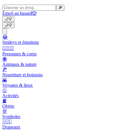
🔎
Émoji au hasard
🎲
🌙
💡
🌙
💡
😂
Smileys et émotions
👩‍❤️‍💋‍👨
Personnes & corps
🐝
Animaux & nature
🍕
Nourriture et boissons
🌇
Voyages & lieux
🥎
Activités
📙
Objets
💯
Symboles
🇺🇸
Drapeaux