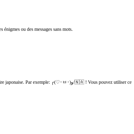
es énigmes ou des messages sans mots.
mple: ╭(♡･ㅂ･)و/🇳🇦 ! Vous pouvez utiliser ce