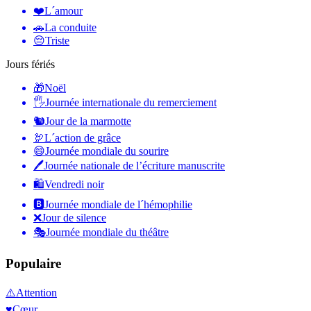
❤️
L´amour
🚗
La conduite
😔
Triste
Jours fériés
🎁
Noël
🖐
Journée internationale du remerciement
🐿
Jour de la marmotte
🦃
L´action de grâce
😄
Journée mondiale du sourire
🖊
Journée nationale de l’écriture manuscrite
🛍
Vendredi noir
🅱️
Journée mondiale de l´hémophilie
❌
Jour de silence
🎭
Journée mondiale du théâtre
Populaire
⚠️
Attention
♥️
Cœur