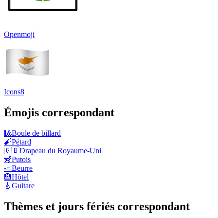
Openmoji
Icons8
Émojis correspondant
🎱
Boule de billard
🧨
Pétard
🇬🇧
Drapeau du Royaume-Uni
🦨
Putois
🧈
Beurre
🏨
Hôtel
🎸
Guitare
Thèmes et jours fériés correspondant