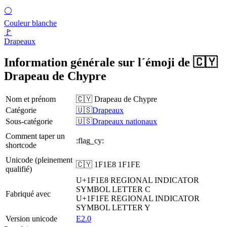
⚪
Couleur blanche
🚩
Drapeaux
Information générale sur l´émoji de 🇨🇾
Drapeau de Chypre
Nom et prénom
🇨🇾 Drapeau de Chypre
Catégorie
🇺🇸Drapeaux
Sous-catégorie
🇺🇸Drapeaux nationaux
Comment taper un
:flag_cy:
shortcode
Unicode (pleinement
🇨🇾 1F1E8 1F1FE
qualifié)
U+1F1E8
REGIONAL INDICATOR
SYMBOL LETTER C
Fabriqué avec
U+1F1FE
REGIONAL INDICATOR
SYMBOL LETTER Y
Version unicode
E2.0