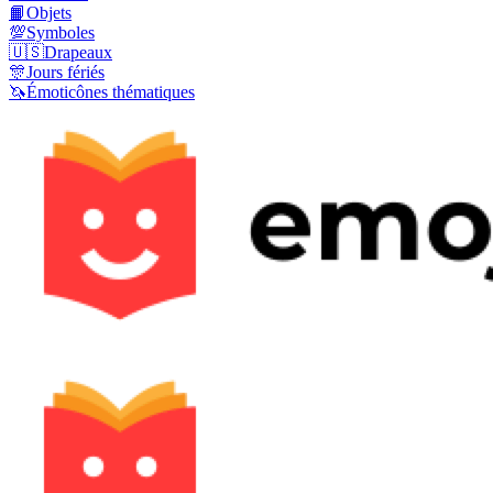
📙
Objets
💯
Symboles
🇺🇸
Drapeaux
🎊
Jours fériés
🦄
Émoticônes thématiques