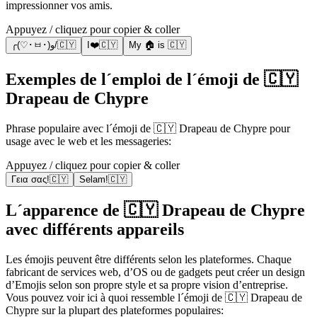
impressionner vos amis.
Appuyez / cliquez pour copier & coller
╭(♡･ㅂ･)و/🇨🇾
I❤️🇨🇾
My 🏠 is 🇨🇾
Exemples de l´emploi de l´émoji de 🇨🇾
Drapeau de Chypre
Phrase populaire avec l´émoji de 🇨🇾 Drapeau de Chypre pour
usage avec le web et les messageries:
Appuyez / cliquez pour copier & coller
Γεια σας!🇨🇾
Selam!🇨🇾
L´apparence de 🇨🇾 Drapeau de Chypre
avec différents appareils
Les émojis peuvent être différents selon les plateformes. Chaque
fabricant de services web, d’OS ou de gadgets peut créer un design
d’Emojis selon son propre style et sa propre vision d’entreprise.
Vous pouvez voir ici à quoi ressemble l´émoji de 🇨🇾 Drapeau de
Chypre sur la plupart des plateformes populaires: