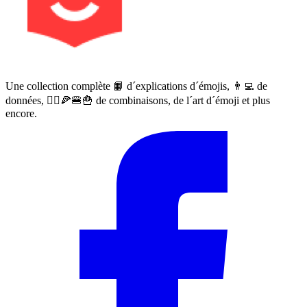
Une collection complète 📙 d´explications d´émojis, 👨‍💻 de
données, 🙅‍♀️🍕🍔🍟 de combinaisons, de l´art d´émoji et plus
encore.