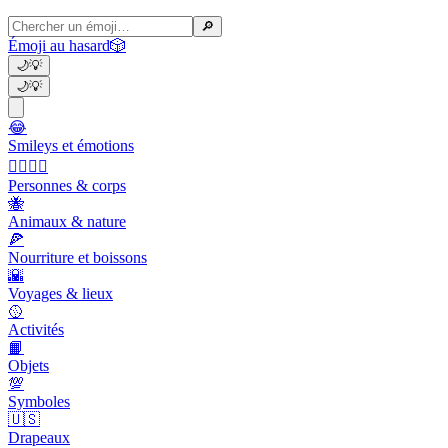
🔎
Émoji au hasard
🎲
🌙
💡
🌙
💡
😂
Smileys et émotions
👩‍❤️‍💋‍👨
Personnes & corps
🐝
Animaux & nature
🍕
Nourriture et boissons
🌇
Voyages & lieux
🥎
Activités
📙
Objets
💯
Symboles
🇺🇸
Drapeaux