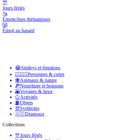
🎊
Jours fériés
🦄
Émoticônes thématiques
🎲
Émoji au hasard
😂
Smileys et émotions
👩‍❤️‍💋‍👨
Personnes & corps
🐝
Animaux & nature
🍕
Nourriture et boissons
🌇
Voyages & lieux
🥎
Activités
📙
Objets
💯
Symboles
🇺🇸
Drapeaux
Collections
🎊
Jours fériés