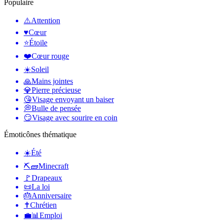
Populaire
⚠️
Attention
♥️
Cœur
⭐
Étoile
❤️
Cœur rouge
☀️
Soleil
🙏
Mains jointes
💎
Pierre précieuse
😘
Visage envoyant un baiser
💭
Bulle de pensée
😏
Visage avec sourire en coin
Émoticônes thématique
☀️
Été
⛏🧱
Minecraft
🚩
Drapeaux
📜
La loi
🎂
Anniversaire
✝️
Chrétien
💼📊
Emploi