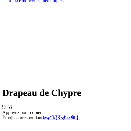
🦄
Émoticônes thématiques
Drapeau de Chypre
🇨🇾
Appuyez pour copier
Émojis correspondant
🎱
🧨
🇬🇧
🦨
🧈
🏨
🎸