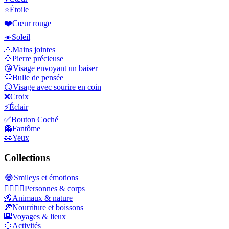
⭐
Étoile
❤️
Cœur rouge
☀️
Soleil
🙏
Mains jointes
💎
Pierre précieuse
😘
Visage envoyant un baiser
💭
Bulle de pensée
😏
Visage avec sourire en coin
❌
Croix
⚡
Éclair
✅
Bouton Coché
👻
Fantôme
👀
Yeux
Collections
😂
Smileys et émotions
👩‍❤️‍💋‍👨
Personnes & corps
🐝
Animaux & nature
🍕
Nourriture et boissons
🌇
Voyages & lieux
🥎
Activités