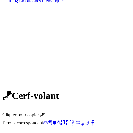
🦄
Émoticônes thématiques
🪁
Cerf-volant
Cliquer pour copier 🪁
Émojis correspondant
🩳
🪂
🛡️
🪓
🇺🇿
🩺
🩲
🪀
🪔
🪑