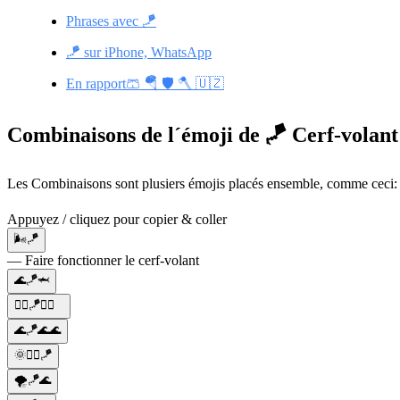
Phrases avec 🪁
🪁 sur iPhone, WhatsApp
En rapport🩳 🪂 🛡️ 🪓 🇺🇿
Combinaisons de l´émoji de 🪁 Cerf-volant
Les Combinaisons sont plusiers émojis placés ensemble, comme ceci: 
Appuyez / cliquez pour copier & coller
🌬️🪁
— Faire fonctionner le cerf-volant
🌊🪁🦈
🏄‍♂️🪁🌊🌅
🌊🪁🌊🌊
🌞🏄‍♀️🪁
🌪️🪁🌊