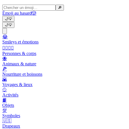
🔎
Émoji au hasard
🎲
🌙
💡
🌙
💡
😂
Smileys et émotions
👩‍❤️‍💋‍👨
Personnes & corps
🐝
Animaux & nature
🍕
Nourriture et boissons
🌇
Voyages & lieux
🥎
Activités
📙
Objets
💯
Symboles
🇺🇸
Drapeaux