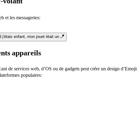
f-volant
b et les messageries:
j'étais enfant, mon jouet était un 🪁
nts appareils
icant de services web, d’OS ou de gadgets peut créer un design d’Emojis
plateformes populaires: