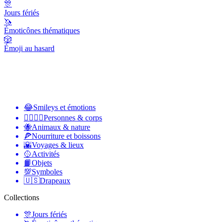
🎊
Jours fériés
🦄
Émoticônes thématiques
🎲
Émoji au hasard
😂
Smileys et émotions
👩‍❤️‍💋‍👨
Personnes & corps
🐝
Animaux & nature
🍕
Nourriture et boissons
🌇
Voyages & lieux
🥎
Activités
📙
Objets
💯
Symboles
🇺🇸
Drapeaux
Collections
🎊
Jours fériés