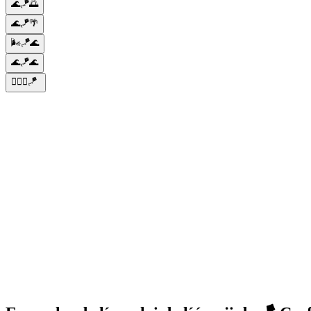
🌊🪁🌅
🌊🪁🌴
🌬️🪁🌊
🌊🪁🌊
🏄‍♂️🌊🪁