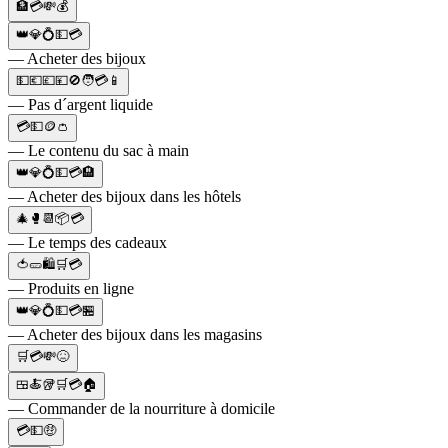
🏦💳💸💰
👑💎💍💵💳
— Acheter des bijoux
💵💶💷💴🚫🧑💳📱
— Pas d´argent liquide
💳💵🪙👛
— Le contenu du sac à main
👑💎💍💵💳🏨
— Acheter des bijoux dans les hôtels
🎄🥊📆📦💳
— Le temps des cadeaux
🍅🥒🛍🛒💳
— Produits en ligne
👑💎💍💵💳🏪
— Acheter des bijoux dans les magasins
🛒💳💸😖
🍱🍝🥡🛒💳🏠
— Commander de la nourriture à domicile
💳💵🤑