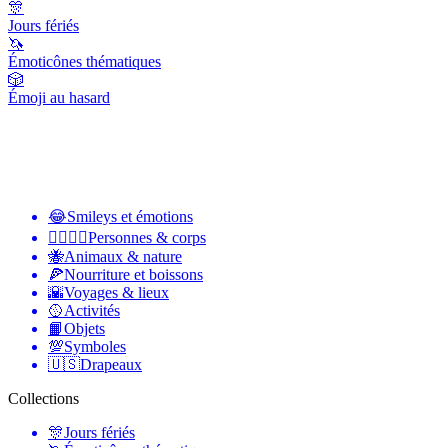
🎊
Jours fériés
🦄
Émoticônes thématiques
🎲
Émoji au hasard
😂
Smileys et émotions
👩‍❤️‍💋‍👨
Personnes & corps
🐝
Animaux & nature
🍕
Nourriture et boissons
🌇
Voyages & lieux
🥎
Activités
📙
Objets
💯
Symboles
🇺🇸
Drapeaux
Collections
🎊
Jours fériés