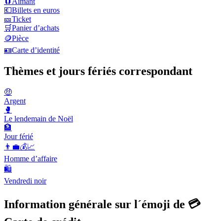
🧲
Aimant
💶
Billets en euros
🎫
Ticket
🛒
Panier d’achats
🪙
Pièce
🪪
Carte d’identité
Thèmes et jours fériés correspondant
🤑
Argent
🥊
Le lendemain de Noël
🏦
Jour férié
👨‍💼💰📈
Homme d’affaire
🛍
Vendredi noir
Information générale sur l´émoji de 💳