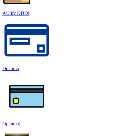
AU by KDDI
Docomo
Openmoji