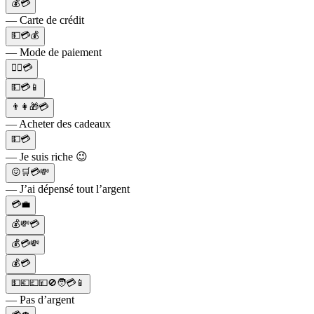
💰💳
— Carte de crédit
💵💳💰
— Mode de paiement
👆🏼💳
💵💳📱
👨👩🎁💳
— Acheter des cadeaux
💵💳
— Je suis riche 😉
😖🛒💳💸
— J’ai dépensé tout l’argent
💳💼
💰💸💳
💰💳💸
💰💳
💵💶💷💴🚫🧑💳📱
— Pas d’argent