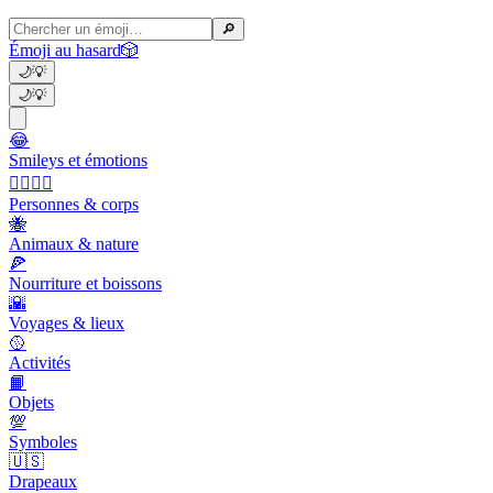
🔎
Émoji au hasard
🎲
🌙
💡
🌙
💡
😂
Smileys et émotions
👩‍❤️‍💋‍👨
Personnes & corps
🐝
Animaux & nature
🍕
Nourriture et boissons
🌇
Voyages & lieux
🥎
Activités
📙
Objets
💯
Symboles
🇺🇸
Drapeaux