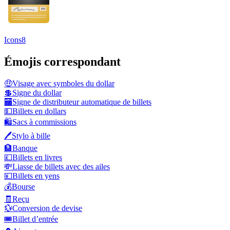
Icons8
Émojis correspondant
🤑
Visage avec symboles du dollar
💲
Signe du dollar
🏧
Signe de distributeur automatique de billets
💵
Billets en dollars
🛍️
Sacs à commissions
🖊️
Stylo à bille
🏦
Banque
💷
Billets en livres
💸
Liasse de billets avec des ailes
💴
Billets en yens
💰
Bourse
🧾
Reçu
💱
Conversion de devise
🎟️
Billet d’entrée