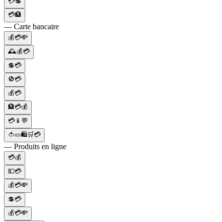
💳💲
💳🏦
— Carte bancaire
💰💳💸
🕰️💰💳
💲💳
🚫💳
💰💳
🏦💳💰
💳📱💬
🍅🥒🛍🛒💳
— Produits en ligne
💳💰
💵💳
💰💳💸
💲💳
💰💳💸