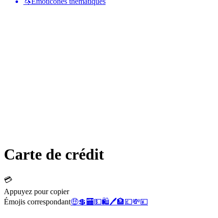
🦄
Émoticônes thématiques
Carte de crédit
💳
Appuyez pour copier
Émojis correspondant
🤑
💲
🏧
💵
🛍️
🖊️
🏦
💷
💸
💴