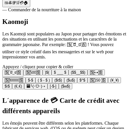
🍱🍝🥡🛒💳🏠
— Commander de la nourriture à la maison
Kaomoji
Les Kaomoji sont populaires au Japon pour partager des émotions et
des situations en utilisant les ponctuations et les caractères de la
grammaire japonaise. Par exemple: [̲̅$̲̅(̲̅ ͡ಠ_ಠ)̲̅$̲̅] ! Vous pouvez
utiliser ce style créatif dans les messageries et sur le web pour
impressionner vos amis.
Appuyez / cliquez pour copier & coller
[̲̅$̲̅(̲̅ ͡ಠ_ಠ)̲̅$̲̅]
[̲̅$̲̅(̲̅500)̲̅$̲̅]
}${
$ ___ $
($$__$$)
[̲̅$̲̅(̲̅•-•)̲̅$̲̅]
[̲̅$̲̅(̲̅80000)̲̅$̲̅]
$-$
( $ - $ )
($t$)
($u$)
$^$
[̲̅$̲̅(̲̅150 )̲̅$̲̅]
(¥_¥)
$ï$
(€,€)
🏧╰(･ᗜ･)➝
[-$-]
($w$)
L´apparence de 💳 Carte de crédit avec
différents appareils
Les émojis peuvent être différents selon les plateformes. Chaque
fabricant de services web, d’OS ou de gadgets peut créer un design