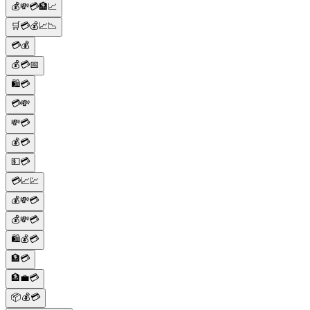
💰💸💳🏦📈
🛒💳💰📈📉
💳💰
💰💳📅
🛍️💳
💳💸
💸💳
💰💳
💵💳
💳📈💹
💰💸💳
💰💸💳
🛍️💰💳
🏦💳
🏦💼💳
📦💰💳