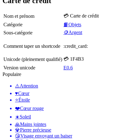
Carte de crédit
💳 Carte de crédit
Nom et prénom
Catégorie
📙Objets
🪙Argent
Sous-catégorie
Comment taper un shortcode
:credit_card:
💳 1F4B3
Unicode (pleinement qualifié)
Version unicode
E0.6
Populaire
⚠️
Attention
♥️
Cœur
⭐
Étoile
❤️
Cœur rouge
☀️
Soleil
🙏
Mains jointes
💎
Pierre précieuse
😘
Visage envoyant un baiser