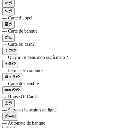
💸💳
📞💳
— Carte d´appel
🏧💳
— Carte de banque
💳💵
— Carte ou cash?
💄👝💳
— Qu'y a-t-il dans mon sac à main ?
👨🚘💳
— Permis de conduire
🏬👨🚢💳
— Carte de membre
🏡➡️💳💳
— House Of Cards
🛜💳
— Services bancaires en ligne
💳➡️💵
— Automate de banque