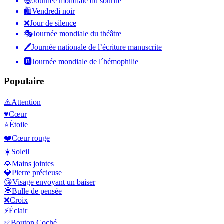
😄
Journée mondiale du sourire
🛍
Vendredi noir
❌
Jour de silence
🎭
Journée mondiale du théâtre
🖊
Journée nationale de l’écriture manuscrite
🅱️
Journée mondiale de l´hémophilie
Populaire
⚠️
Attention
♥️
Cœur
⭐
Étoile
❤️
Cœur rouge
☀️
Soleil
🙏
Mains jointes
💎
Pierre précieuse
😘
Visage envoyant un baiser
💭
Bulle de pensée
❌
Croix
⚡
Éclair
✅
Bouton Coché