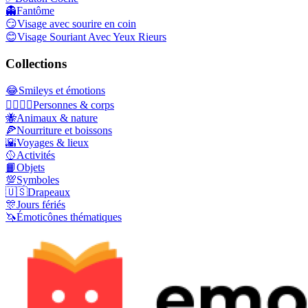
👻
Fantôme
😏
Visage avec sourire en coin
😊
Visage Souriant Avec Yeux Rieurs
Collections
😂
Smileys et émotions
👩‍❤️‍💋‍👨
Personnes & corps
🐝
Animaux & nature
🍕
Nourriture et boissons
🌇
Voyages & lieux
🥎
Activités
📙
Objets
💯
Symboles
🇺🇸
Drapeaux
🎊
Jours fériés
🦄
Émoticônes thématiques