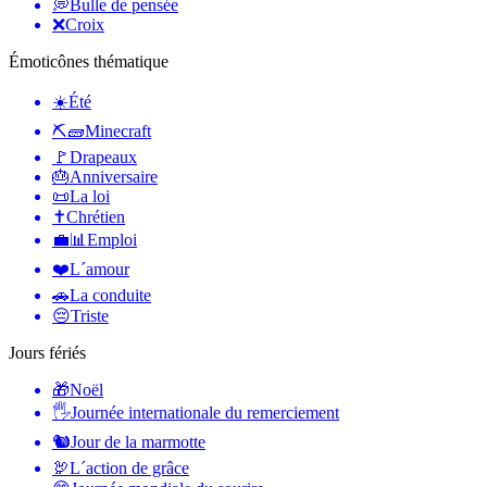
💭
Bulle de pensée
❌
Croix
Émoticônes thématique
☀️
Été
⛏🧱
Minecraft
🚩
Drapeaux
🎂
Anniversaire
📜
La loi
✝️
Chrétien
💼📊
Emploi
❤️
L´amour
🚗
La conduite
😔
Triste
Jours fériés
🎁
Noël
🖐
Journée internationale du remerciement
🐿
Jour de la marmotte
🦃
L´action de grâce