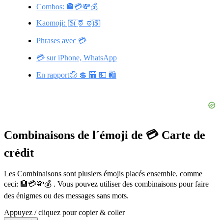
Combos: 🏦💳💸💰
Kaomoji: [̲̅$̲̅(̲̅ ͡ಠ_ಠ)̲̅$̲̅]
Phrases avec 💳
💳 sur iPhone, WhatsApp
En rapport🤑 💲 🏧 💵 🛍️
Combinaisons de l´émoji de 💳 Carte de
crédit
Les Combinaisons sont plusiers émojis placés ensemble, comme
ceci: 🏦💳💸💰 . Vous pouvez utiliser des combinaisons pour faire
des énigmes ou des messages sans mots.
Appuyez / cliquez pour copier & coller