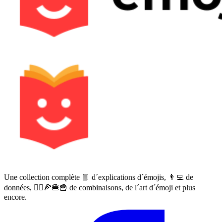
Une collection complète 📙 d´explications d´émojis, 👨‍💻 de
données, 🙅‍♀️🍕🍔🍟 de combinaisons, de l´art d´émoji et plus
encore.