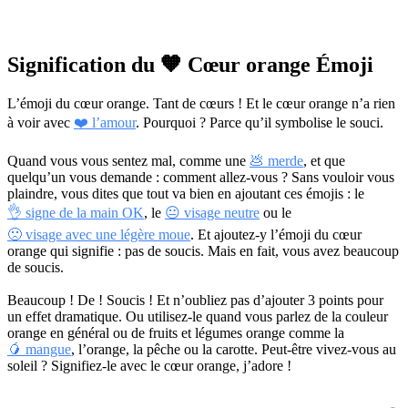
Signification du 🧡 Cœur orange Émoji
L’émoji du cœur orange. Tant de cœurs ! Et le cœur orange n’a rien
à voir avec
❤️ l’amour
. Pourquoi ? Parce qu’il symbolise le souci.
Quand vous vous sentez mal, comme une
💩 merde
, et que
quelqu’un vous demande : comment allez-vous ? Sans vouloir vous
plaindre, vous dites que tout va bien en ajoutant ces émojis : le
👌 signe de la main OK
, le
😐 visage neutre
ou le
🙁 visage avec une légère moue
. Et ajoutez-y l’émoji du cœur
orange qui signifie : pas de soucis. Mais en fait, vous avez beaucoup
de soucis.
Beaucoup ! De ! Soucis ! Et n’oubliez pas d’ajouter 3 points pour
un effet dramatique. Ou utilisez-le quand vous parlez de la couleur
orange en général ou de fruits et légumes orange comme la
🥭 mangue
, l’orange, la pêche ou la carotte. Peut-être vivez-vous au
soleil ? Signifiez-le avec le cœur orange, j’adore !