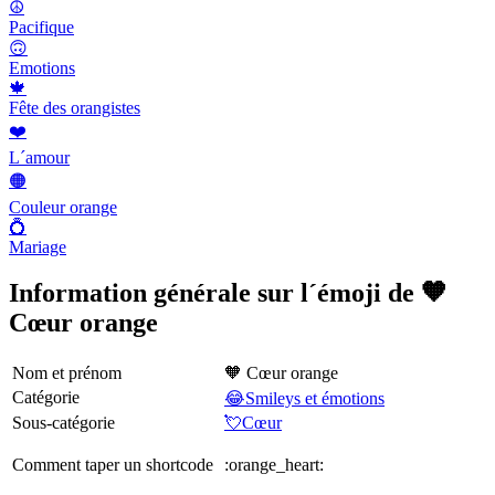
☮️
Pacifique
🙃
Emotions
🍁
Fête des orangistes
❤️
L´amour
🟠
Couleur orange
💍
Mariage
Information générale sur l´émoji de 🧡
Cœur orange
Nom et prénom
🧡 Cœur orange
Catégorie
😂Smileys et émotions
Sous-catégorie
💘Cœur
Comment taper un shortcode
:orange_heart: