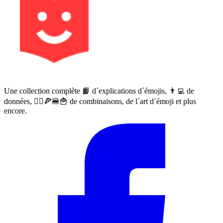
Une collection complète 📙 d´explications d´émojis, 👨‍💻 de
données, 🙅‍♀️🍕🍔🍟 de combinaisons, de l´art d´émoji et plus
encore.