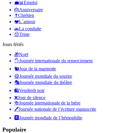
💼📊
Emploi
🎂
Anniversaire
✝️
Chrétien
❤️
L´amour
🚗
La conduite
😔
Triste
Jours fériés
🎁
Noël
🖐
Journée internationale du remerciement
🐿
Jour de la marmotte
😄
Journée mondiale du sourire
🎭
Journée mondiale du théâtre
🛍
Vendredi noir
❌
Jour de silence
🍻
Journée internationale de la bière
🖊
Journée nationale de l’écriture manuscrite
🅱️
Journée mondiale de l´hémophilie
Populaire