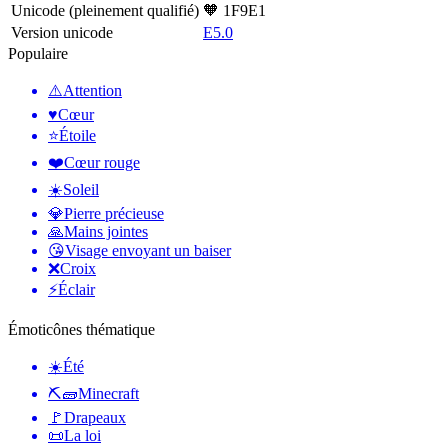
Unicode (pleinement qualifié)
🧡 1F9E1
Version unicode
E5.0
Populaire
⚠️
Attention
♥️
Cœur
⭐
Étoile
❤️
Cœur rouge
☀️
Soleil
💎
Pierre précieuse
🙏
Mains jointes
😘
Visage envoyant un baiser
❌
Croix
⚡
Éclair
Émoticônes thématique
☀️
Été
⛏🧱
Minecraft
🚩
Drapeaux
📜
La loi