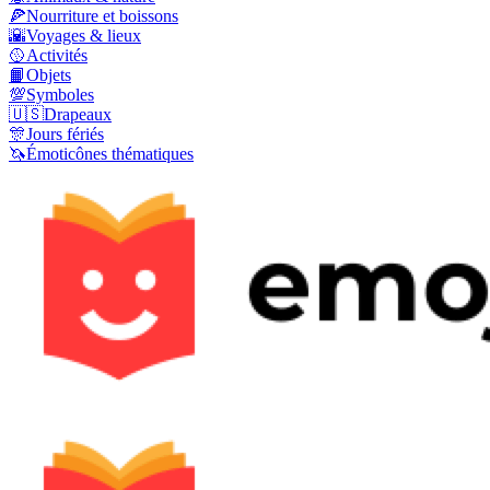
🍕
Nourriture et boissons
🌇
Voyages & lieux
🥎
Activités
📙
Objets
💯
Symboles
🇺🇸
Drapeaux
🎊
Jours fériés
🦄
Émoticônes thématiques