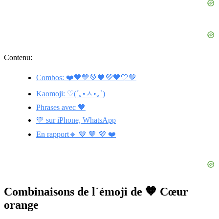
Contenu:
Combos: ❤️🧡💛💚💙💜🖤🤍🤎
Kaomoji: ♡(´｡•ㅅ•｡`)
Phrases avec 🧡
🧡 sur iPhone, WhatsApp
En rapport🔸 💙 🤎 💜 ❤️
Combinaisons de l´émoji de 🧡 Cœur
orange