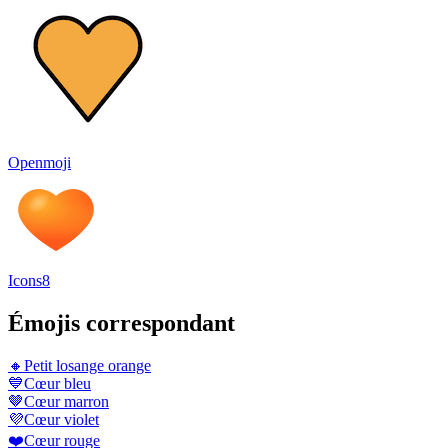
Openmoji
Icons8
Émojis correspondant
🔸
Petit losange orange
💙
Cœur bleu
🤎
Cœur marron
💜
Cœur violet
❤️
Cœur rouge