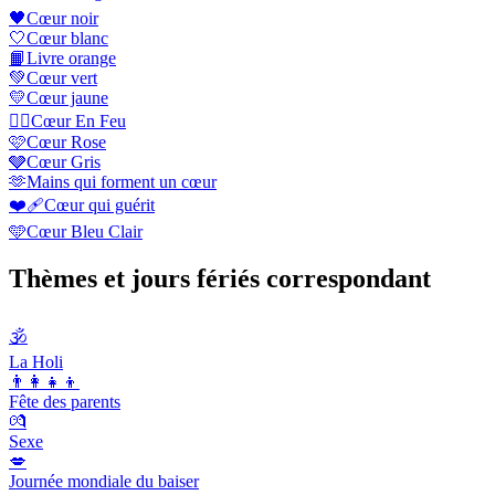
🖤
Cœur noir
🤍
Cœur blanc
📙
Livre orange
💚
Cœur vert
💛
Cœur jaune
❤️‍🔥
Cœur En Feu
🩷
Cœur Rose
🩶
Cœur Gris
🫶
Mains qui forment un cœur
❤️‍🩹
Сœur qui guérit
🩵
Cœur Bleu Clair
Thèmes et jours fériés correspondant
🕉
La Holi
👨‍👩‍👧‍👦
Fête des parents
💏
Sexe
💋
Journée mondiale du baiser