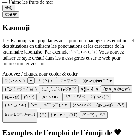
— J’aime les fruits de mer
🧡💪
🤕🍵🧡
Kaomoji
Les Kaomoji sont populaires au Japon pour partager des émotions et
des situations en utilisant les ponctuations et les caractères de la
grammaire japonaise. Par exemple: ♡(´｡•ㅅ•｡`) ! Vous pouvez
utiliser ce style créatif dans les messageries et sur le web pour
impressionner vos amis.
Appuyez / cliquez pour copier & coller
♡(´｡•ㅅ•｡`)
♥
¯\_(ツ)_/¯
♡＾▽＾♡
(◍•ᴗ•◍)❤️( ˘ ³˘)♥
( ˘ω˘ )☞♡☜( ˘ω˘ )
(灬º‿º灬)♡(●♡∀♡)
♥╣[-_-]╠♥
(✿ ♥‿♥)(♥ω♥*)
(◍•ᴗ•◍)
(^uv*)
（♥￫ｏ￩♥）
╰(*´︶`*)╯♡
♡(.◜ω◝.)♡
( ๑ ❛ ڡ ❛ ๑ )
^•^*
ヾ(￣◇￣)ノ〃
(∩˃o˂∩)♡
(◍•ڡ•◍)
(°-°)
꒰⑅ᵕ༚ᵕ꒱˖♡♡˖꒰ᵕ༚ᵕ⑅꒱
(-*-)
{ ♥ - ♥ }
(0-0)
(*˘︶˘*).｡.:*♡
Exemples de l´emploi de l´émoji de 🧡