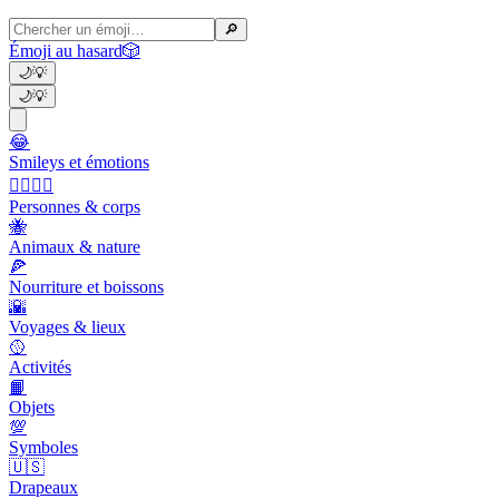
🔎
Émoji au hasard
🎲
🌙
💡
🌙
💡
😂
Smileys et émotions
👩‍❤️‍💋‍👨
Personnes & corps
🐝
Animaux & nature
🍕
Nourriture et boissons
🌇
Voyages & lieux
🥎
Activités
📙
Objets
💯
Symboles
🇺🇸
Drapeaux