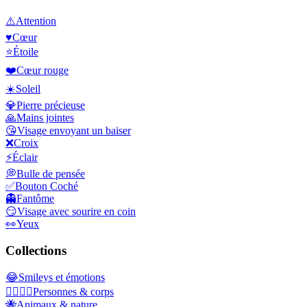
⚠️
Attention
♥️
Cœur
⭐
Étoile
❤️
Cœur rouge
☀️
Soleil
💎
Pierre précieuse
🙏
Mains jointes
😘
Visage envoyant un baiser
❌
Croix
⚡
Éclair
💭
Bulle de pensée
✅
Bouton Coché
👻
Fantôme
😏
Visage avec sourire en coin
👀
Yeux
Collections
😂
Smileys et émotions
👩‍❤️‍💋‍👨
Personnes & corps
🐝
Animaux & nature