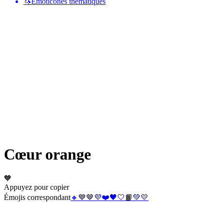
🦄
Émoticônes thématiques
Cœur orange
🧡
Appuyez pour copier
Émojis correspondant
🔸
💙
🤎
💜
❤️
🖤
🤍
📙
💚
💛