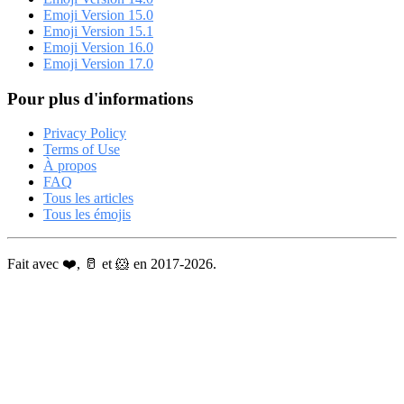
Emoji Version 15.0
Emoji Version 15.1
Emoji Version 16.0
Emoji Version 17.0
Pour plus d'informations
Privacy Policy
Terms of Use
À propos
FAQ
Tous les articles
Tous les émojis
Fait avec ❤️, 🥛 et 🐹 en 2017-2026.