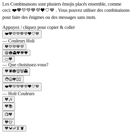
Les Combinaisons sont plusiers émojis placés ensemble, comme
ceci: ❤️🧡💛💚💙💜🖤🤍🤎 . Vous pouvez utiliser des combinaisons
pour faire des énigmes ou des messages sans mots.
Appuyez / cliquez pour copier & coller
❤️🧡💛💚💙💜🖤🤍🤎
— Couleurs Holi
🧡💛💚💙💜
😆🎃👻🖤🧡🖤
🍊🧡
— Que choisissez-vous?
🧡🕷🎃👹👿👻
🧑😉🧡👱‍♀️
❤️🧡💛💚💙💜🖤🤍🤎
— Holi Couleurs
🧡🎶
🧡📚
📺🧡
🧡👕
🧡🦀🦐🦑🦞