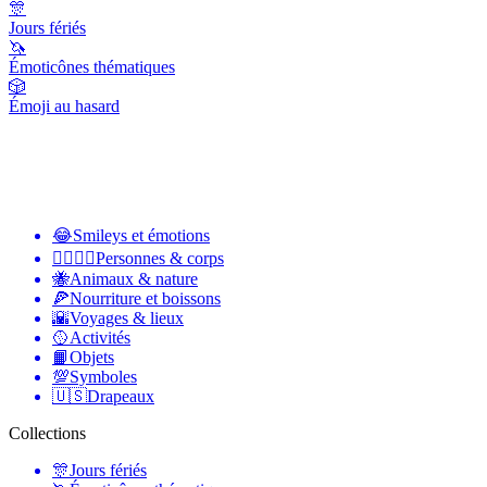
🎊
Jours fériés
🦄
Émoticônes thématiques
🎲
Émoji au hasard
😂
Smileys et émotions
👩‍❤️‍💋‍👨
Personnes & corps
🐝
Animaux & nature
🍕
Nourriture et boissons
🌇
Voyages & lieux
🥎
Activités
📙
Objets
💯
Symboles
🇺🇸
Drapeaux
Collections
🎊
Jours fériés