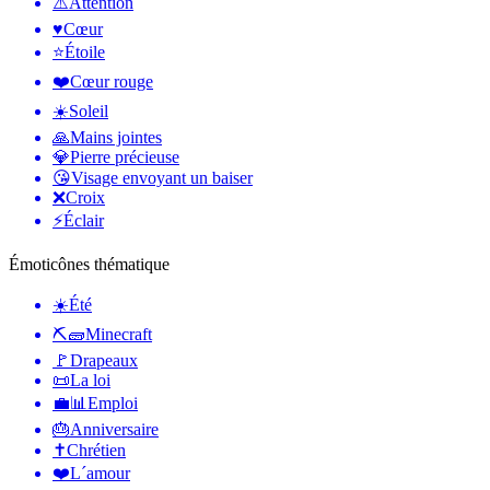
⚠️
Attention
♥️
Cœur
⭐
Étoile
❤️
Cœur rouge
☀️
Soleil
🙏
Mains jointes
💎
Pierre précieuse
😘
Visage envoyant un baiser
❌
Croix
⚡
Éclair
Émoticônes thématique
☀️
Été
⛏🧱
Minecraft
🚩
Drapeaux
📜
La loi
💼📊
Emploi
🎂
Anniversaire
✝️
Chrétien
❤️
L´amour