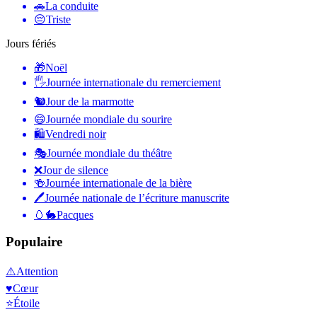
🚗
La conduite
😔
Triste
Jours fériés
🎁
Noël
🖐
Journée internationale du remerciement
🐿
Jour de la marmotte
😄
Journée mondiale du sourire
🛍
Vendredi noir
🎭
Journée mondiale du théâtre
❌
Jour de silence
🍻
Journée internationale de la bière
🖊
Journée nationale de l’écriture manuscrite
🥚🐇
Pacques
Populaire
⚠️
Attention
♥️
Cœur
⭐
Étoile