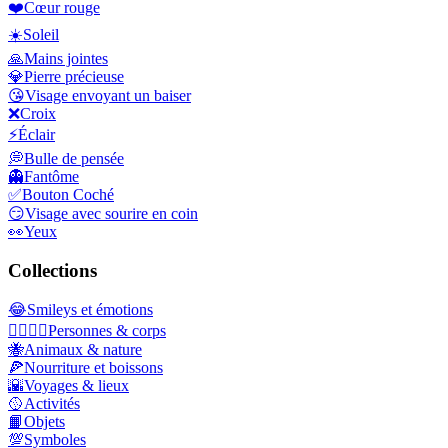
❤️
Cœur rouge
☀️
Soleil
🙏
Mains jointes
💎
Pierre précieuse
😘
Visage envoyant un baiser
❌
Croix
⚡
Éclair
💭
Bulle de pensée
👻
Fantôme
✅
Bouton Coché
😏
Visage avec sourire en coin
👀
Yeux
Collections
😂
Smileys et émotions
👩‍❤️‍💋‍👨
Personnes & corps
🐝
Animaux & nature
🍕
Nourriture et boissons
🌇
Voyages & lieux
🥎
Activités
📙
Objets
💯
Symboles