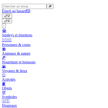
🔎
Émoji au hasard
🎲
🌙
💡
🌙
💡
😂
Smileys et émotions
👩‍❤️‍💋‍👨
Personnes & corps
🐝
Animaux & nature
🍕
Nourriture et boissons
🌇
Voyages & lieux
🥎
Activités
📙
Objets
💯
Symboles
🇺🇸
Drapeaux