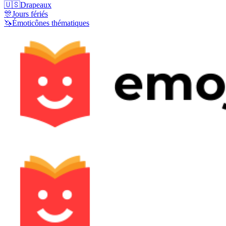
🇺🇸
Drapeaux
🎊
Jours fériés
🦄
Émoticônes thématiques