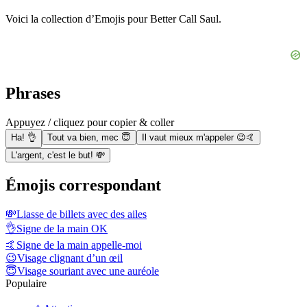
Voici la collection d’Emojis pour Better Call Saul.
Phrases
Appuyez / cliquez pour copier & coller
Ha! 👌
Tout va bien, mec 😇
Il vaut mieux m'appeler 😉🤙
L'argent, c'est le but! 💸
Émojis correspondant
💸
Liasse de billets avec des ailes
👌
Signe de la main OK
🤙
Signe de la main appelle-moi
😉
Visage clignant d’un œil
😇
Visage souriant avec une auréole
Populaire