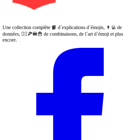
Une collection complète 📙 d´explications d´émojis, 👨‍💻 de
données, 🙅‍♀️🍕🍔🍟 de combinaisons, de l´art d´émoji et plus
encore.