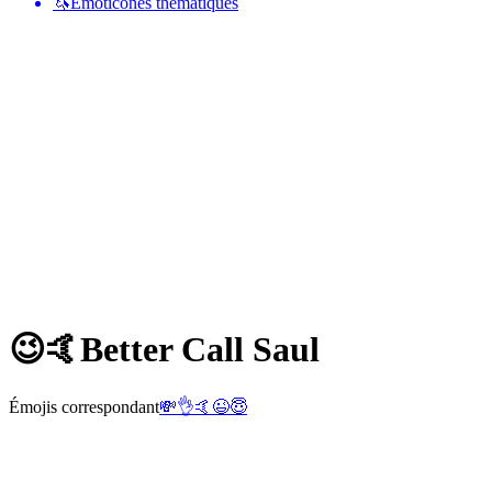
🦄
Émoticônes thématiques
😉🤙
Better Call Saul
Émojis correspondant
💸
👌
🤙
😉
😇