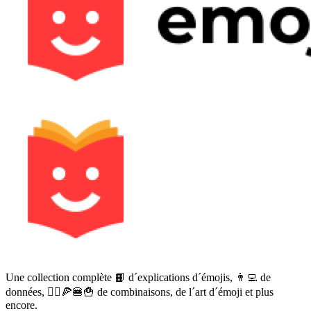
Une collection complète 📙 d´explications d´émojis, 👨‍💻 de
données, 🙅‍♀️🍕🍔🍟 de combinaisons, de l´art d´émoji et plus
encore.