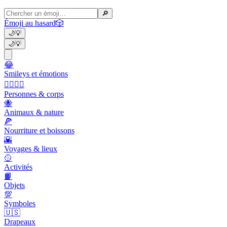
🔎
Émoji au hasard
🎲
🌙
💡
🌙
💡
😂
Smileys et émotions
👩‍❤️‍💋‍👨
Personnes & corps
🐝
Animaux & nature
🍕
Nourriture et boissons
🌇
Voyages & lieux
🥎
Activités
📙
Objets
💯
Symboles
🇺🇸
Drapeaux