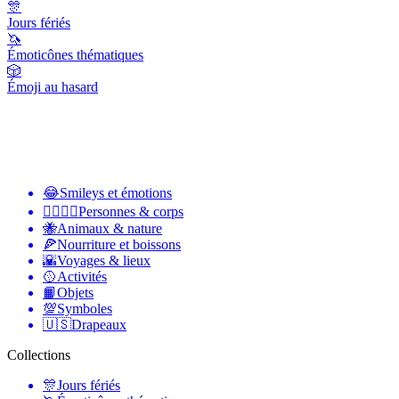
🎊
Jours fériés
🦄
Émoticônes thématiques
🎲
Émoji au hasard
😂
Smileys et émotions
👩‍❤️‍💋‍👨
Personnes & corps
🐝
Animaux & nature
🍕
Nourriture et boissons
🌇
Voyages & lieux
🥎
Activités
📙
Objets
💯
Symboles
🇺🇸
Drapeaux
Collections
🎊
Jours fériés