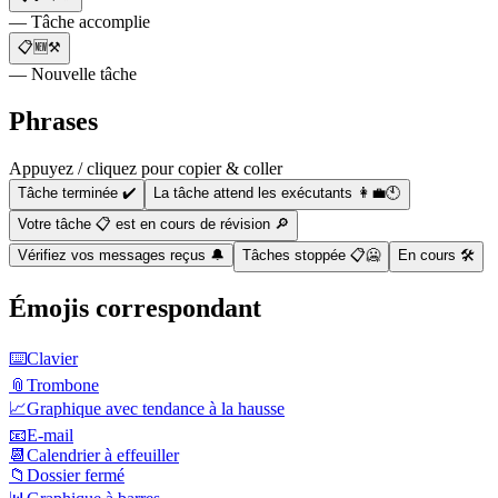
— Tâche accomplie
📋🆕⚒️
— Nouvelle tâche
Phrases
Appuyez / cliquez pour copier & coller
Tâche terminée ✔️
La tâche attend les exécutants 👩‍💼🕙
Votre tâche 📋 est en cours de révision 🔎
Vérifiez vos messages reçus 🔔
Tâches stoppée 📋🥶
En cours 🛠
Émojis correspondant
⌨️
Clavier
📎
Trombone
📈
Graphique avec tendance à la hausse
📧
E-mail
📆
Calendrier à effeuiller
📁
Dossier fermé