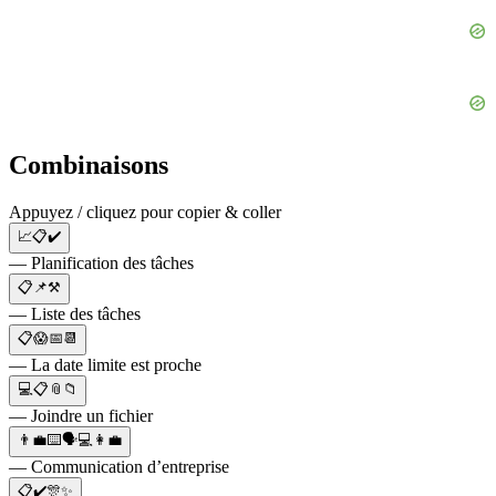
Combinaisons
Appuyez / cliquez pour copier & coller
📈📋✔️
— Planification des tâches
📋📌⚒️
— Liste des tâches
📋😱📅📆
— La date limite est proche
💻📋📎📁
— Joindre un fichier
👨‍💼⌨️🗣💻👩‍💼
— Communication d’entreprise
📋✔️🎊✨