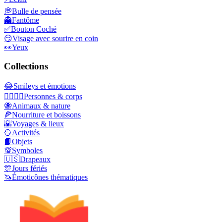
💭
Bulle de pensée
👻
Fantôme
✅
Bouton Coché
😏
Visage avec sourire en coin
👀
Yeux
Collections
😂
Smileys et émotions
👩‍❤️‍💋‍👨
Personnes & corps
🐝
Animaux & nature
🍕
Nourriture et boissons
🌇
Voyages & lieux
🥎
Activités
📙
Objets
💯
Symboles
🇺🇸
Drapeaux
🎊
Jours fériés
🦄
Émoticônes thématiques