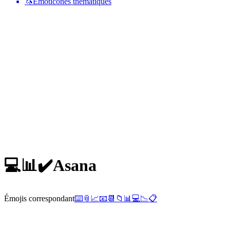
🦄
Émoticônes thématiques
💻📊✔️
Asana
Émojis correspondant
⌨️
📎
📈
📧
📆
📁
📊
💻
📉
📋