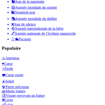
🐿
Jour de la marmotte
😄
Journée mondiale du sourire
🛍
Vendredi noir
🎭
Journée mondiale du théâtre
❌
Jour de silence
🍻
Journée internationale de la bière
🖊
Journée nationale de l’écriture manuscrite
🥚🐇
Pacques
Populaire
⚠️
Attention
♥️
Cœur
⭐
Étoile
❤️
Cœur rouge
☀️
Soleil
💎
Pierre précieuse
🙏
Mains jointes
😘
Visage envoyant un baiser
❌
Croix
⚡
Éclair