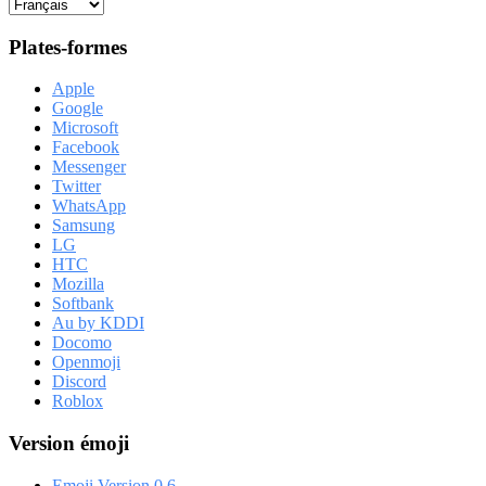
Plates-formes
Apple
Google
Microsoft
Facebook
Messenger
Twitter
WhatsApp
Samsung
LG
HTC
Mozilla
Softbank
Au by KDDI
Docomo
Openmoji
Discord
Roblox
Version émoji
Emoji Version 0.6