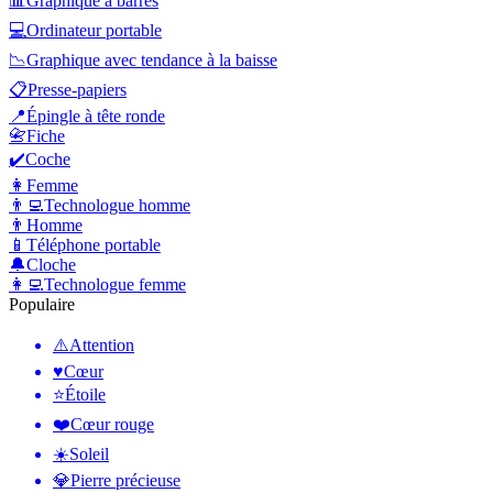
📊
Graphique à barres
💻
Ordinateur portable
📉
Graphique avec tendance à la baisse
📋
Presse-papiers
📍
Épingle à tête ronde
📇
Fiche
✔️
Coche
👩
Femme
👨‍💻
Technologue homme
👨
Homme
📱
Téléphone portable
🔔
Cloche
👩‍💻
Technologue femme
Populaire
⚠️
Attention
♥️
Cœur
⭐
Étoile
❤️
Cœur rouge
☀️
Soleil
💎
Pierre précieuse