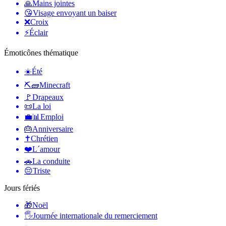
🙏
Mains jointes
😘
Visage envoyant un baiser
❌
Croix
⚡
Éclair
Émoticônes thématique
☀️
Été
⛏🧱
Minecraft
🚩
Drapeaux
📜
La loi
💼📊
Emploi
🎂
Anniversaire
✝️
Chrétien
❤️
L´amour
🚗
La conduite
😔
Triste
Jours fériés
🎁
Noël
🖐
Journée internationale du remerciement