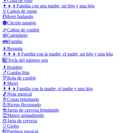
🍷
Copa de vino
👩‍👧‍👦
Familia con una madre, un hijo y una hija
🧃
Carton de zumo
💃
Mujer bailando
🟠
Círculo naranja
🎉
Cañon de confeti
📅
Calendario
👪
Familia
🎇
Bengala
👨‍👩‍👧‍👦
Familia con la madre, el padre, un hijo y una hija
6️⃣
Tecla del número seis
👨
Hombre
🍤
Gamba frita
🎊
Bola de confeti
👩
Mujer
👨‍👩‍👧
Familia con la madre, el padre y una hija
🎵
Nota musical
🥂
Copas brindando
💪
Bíceps flexionado
🍻
Jarras de cerveza brindando
👏
Manos aplaudiendo
🍺
Jarra de cerveza
🎈
Globo
🎼
Partitura musical