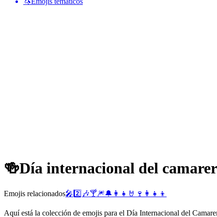
🦄
Emojis temáticos
🍻
Día internacional del camare
Emojis relacionados
🎤
2️⃣
🎶
🍸
🎆
🔔
👩‍👧
🤘
🍷
👩‍👧‍👦
Aquí está la colección de emojis para el Día Internacional del Camare