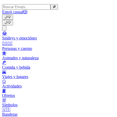
🔎
Emoji casual
🎲
🌙
💡
🌙
💡
😂
Smileys y emociónes
👩‍❤️‍💋‍👨
Personas y cuerpo
🐝
Animales y naturaleza
🍕
Comida y bebida
🌇
Viajes y lugares
🥎
Actividades
📙
Objetos
💯
Símbolos
🇺🇸
Banderas