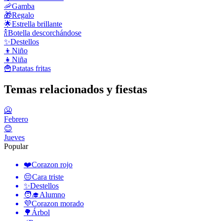
🦐
Gamba
🎁
Regalo
🌟
Estrella brillante
🍾
Botella descorchándose
✨
Destellos
👦
Niño
👧
Niña
🍟
Patatas fritas
Temas relacionados y fiestas
🥶
Febrero
😊
Jueves
Popular
❤️
Corazon rojo
😔
Cara triste
✨
Destellos
🧑‍🎓
Alumno
💜
Corazon morado
🌳
Árbol