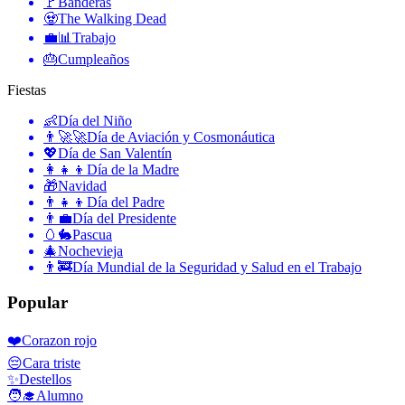
🚩
Banderas
🧟
The Walking Dead
💼📊
Trabajo
🎂
Cumpleaños
Fiestas
👶
Día del Niño
👨‍🚀🚀
Día de Aviación y Cosmonáutica
💖
Día de San Valentín
👩‍👧‍👦
Día de la Madre
🎁
Navidad
👨‍👧‍👦
Día del Padre
👨‍💼
Día del Presidente
🥚🐇
Pascua
🎄
Nochevieja
👨‍🚒
Día Mundial de la Seguridad y Salud en el Trabajo
Popular
❤️
Corazon rojo
😔
Cara triste
✨
Destellos
🧑‍🎓
Alumno