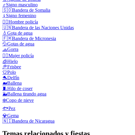
♂️
Signo masculino
🇸🇴
Bandera de Somalia
♀️
Signo femenino
👮‍♂️
Hombre policía
🇺🇳
Bandera de las Naciones Unidas
💧
Gota de agua
🇫🇲
Bandera de Micronesia
💦
Gotas de agua
🧢
Gorra
👮‍♀️
Mujer policía
🧊
Hielo
🥏
Frisbee
👕
Polo
🐬
Delfín
🐋
Ballena
🧵
Hilo de coser
🐳
Ballena tirando agua
❄️
Copo de nieve
🐟
Pez
💎
Gema
🇳🇮
Bandera de Nicaragua
Temas relacionados y fiestas