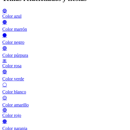
🔵
Color azul
🟤
Color marrón
⚫
Color negro
🟣
Color púrpura
🎀
Color rosa
🟢
Color verde
⚪
Color blanco
🟡
Color amarillo
🔴
Color rojo
🟠
Color naranja