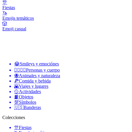
🎊
Fiestas
🦄
Emojis temáticos
🎲
Emoji casual
😂
Smileys y emociónes
👩‍❤️‍💋‍👨
Personas y cuerpo
🐝
Animales y naturaleza
🍕
Comida y bebida
🌇
Viajes y lugares
🥎
Actividades
📙
Objetos
💯
Símbolos
🇺🇸
Banderas
Colecciones
🎊
Fiestas