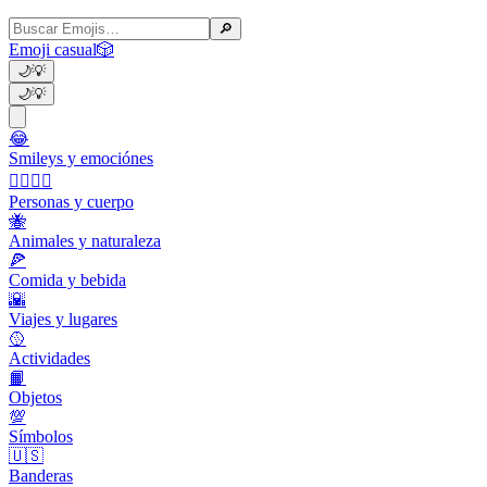
🔎
Emoji casual
🎲
🌙
💡
🌙
💡
😂
Smileys y emociónes
👩‍❤️‍💋‍👨
Personas y cuerpo
🐝
Animales y naturaleza
🍕
Comida y bebida
🌇
Viajes y lugares
🥎
Actividades
📙
Objetos
💯
Símbolos
🇺🇸
Banderas