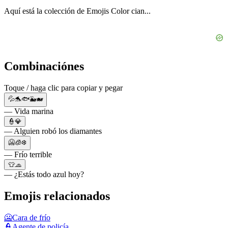
Aquí está la colección de Emojis Color cian...
Combinaciónes
Toque / haga clic para copiar y pegar
💦🐬🐟🐳🐋
— Vida marina
👮💎
— Alguien robó los diamantes
🥶🧊❄️
— Frío terrible
👕🧢
— ¿Estás todo azul hoy?
Emojis relacionados
🥶
Cara de frío
👮
Agente de policía