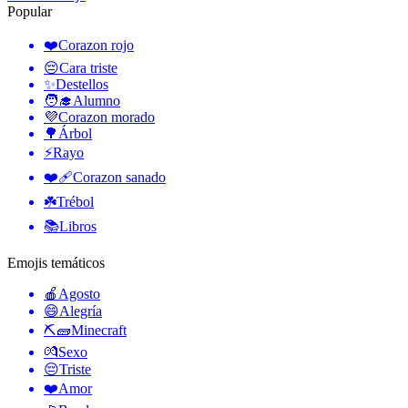
Popular
❤️
Corazon rojo
😔
Cara triste
✨
Destellos
🧑‍🎓
Alumno
💜
Corazon morado
🌳
Árbol
⚡
Rayo
❤️‍🩹
Corazon sanado
☘️
Trébol
📚
Libros
Emojis temáticos
🍎
Agosto
😄
Alegría
⛏🧱
Minecraft
💏
Sexo
😔
Triste
❤️
Amor