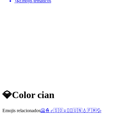
🦄
Emojis temáticos
💎
Color cian
Emojis relacionados
🥶
👮
♂️
🇸🇴
♀️
👮‍♂️
🇺🇳
💧
🇫🇲
💦