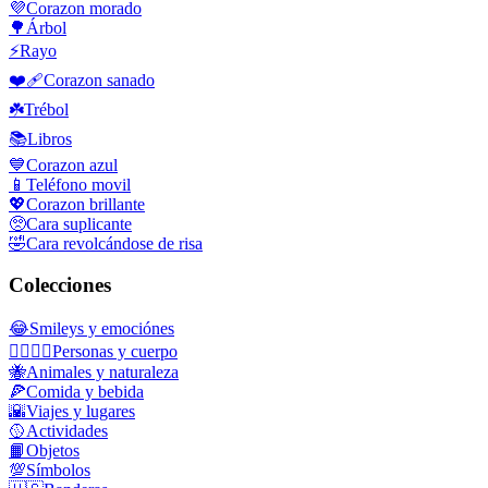
💜
Corazon morado
🌳
Árbol
⚡
Rayo
❤️‍🩹
Corazon sanado
☘️
Trébol
📚
Libros
💙
Corazon azul
📱
Teléfono movil
💖
Corazon brillante
🥺
Cara suplicante
🤣
Cara revolcándose de risa
Colecciones
😂
Smileys y emociónes
👩‍❤️‍💋‍👨
Personas y cuerpo
🐝
Animales y naturaleza
🍕
Comida y bebida
🌇
Viajes y lugares
🥎
Actividades
📙
Objetos
💯
Símbolos