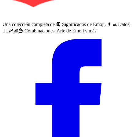
Una colección completa de 📙 Significados de Emoji, 👨‍💻 Datos,
🙅‍♀️🍕🍔🍟 Combinaciones, Arte de Emoji y más.