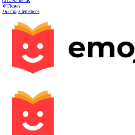
🇺🇸
Banderas
🎊
Fiestas
🦄
Emojis temáticos