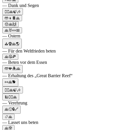
— Dank und Segen
🧘‍♂️🙏🍃🎶
🤲👦🍫🙏
😔🙏🙌
🙏🐰🍬📅
— Ostern
⛪🧕🙏🌎
— Für den Weltfrieden beten
🙏🤤🍕
— Beten vor dem Essen
🤲🪸🏝🙏
— Erhaltung des „Great Barrier Reef“
👀🙏🐕
🧘‍♂️🙏🍃🎶
🕌🧎‍♀️🙏
— Verehrung
🙏🙂🔒🔗
📿🙏
— Lasset uns beten
🙏🪬