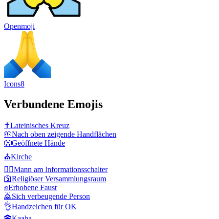
Openmoji
Icons8
Verbundene Emojis
✝️
Lateinisches Kreuz
🤲
Nach oben zeigende Handflächen
👐
Geöffnete Hände
⛪
Kirche
💁‍♂️
Mann am Informationsschalter
🛐
Religiöser Versammlungsraum
✊
Erhobene Faust
🙇
Sich verbeugende Person
👌
Handzeichen für OK
🕋
Kaaba