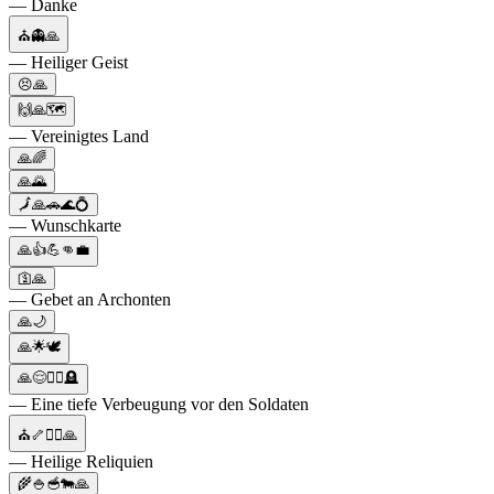
— Danke
⛪👻🙏
— Heiliger Geist
😣🙏
🙌🙏🗺
— Vereinigtes Land
🙏🌈
🙏🌄
🗾🙏🚗🌊💍
— Wunschkarte
🙏👍💪👊💼
🛐🙏
— Gebet an Archonten
🙏🌙
🙏🌟🕊️
🙏😌🧎‍♀️🪦
— Eine tiefe Verbeugung vor den Soldaten
⛪🦴🧎‍♂️🙏
— Heilige Reliquien
🌾🍚🥣🐄🙏