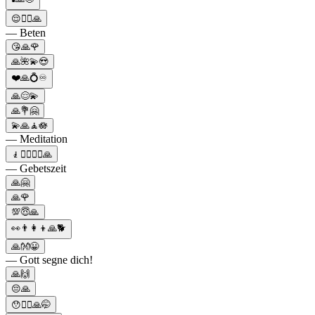
😌🙇‍♀️🙏
— Beten
😘🙏🌹
🙏🌺💫😍
❤️🙏💍♾️
🙏😌💫
🙏💐🤗
💫🙏🧘🪷
— Meditation
🧎🧎‍♂️🧎‍♀️🙏
— Gebetszeit
🙏🤗
🙏🌹
💯😇🙏
👀👨‍👩‍👦🙏🐕
🙏👐😀
— Gott segne dich!
🙏🙌
😔🙏
😯🙆‍♂️🙏🤭