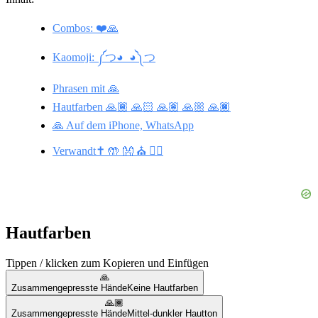
Combos: ❤️🙏
Kaomoji: ༼つ◕_◕༽つ
Phrasen mit 🙏
Hautfarben 🙏🏾 🙏🏻 🙏🏽 🙏🏼 🙏🏿
🙏 Auf dem iPhone, WhatsApp
Verwandt✝️ 🤲 👐 ⛪ 💁‍♂️
Hautfarben
Tippen / klicken zum Kopieren und Einfügen
🙏
Zusammengepresste Hände
Keine Hautfarben
🙏🏾
Zusammengepresste Hände
Mittel-dunkler Hautton