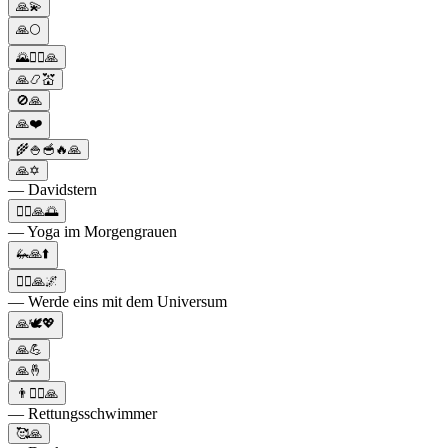
🙏💫
🙏🌕
🌄🧘‍♀️🙏
🙏📿💒
🚫🙏
🙏❤️
🌾🍚🥣🔥🙏
🙏✡️
— Davidstern
🧘‍♂️🙏🌅
— Yoga im Morgengrauen
🦗🙏⬆️
🧘‍♂️🙏🌌
— Werde eins mit dem Universum
🙏🕊️💖
🙏💪
🙏🤞
👨🏊‍♂️🙏
— Rettungsschwimmer
🥰🙏