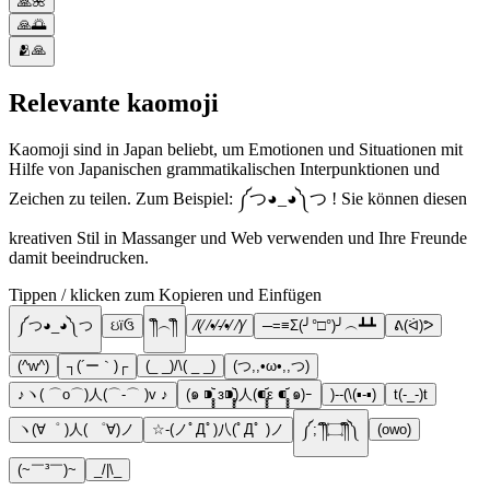
🙏🌺
🙏🌅
🫂🙏
Relevante kaomoji
Kaomoji sind in Japan beliebt, um Emotionen und Situationen mit
Hilfe von Japanischen grammatikalischen Interpunktionen und
Zeichen zu teilen. Zum Beispiel: ༼つ◕_◕༽つ ! Sie können diesen
kreativen Stil in Massanger und Web verwenden und Ihre Freunde
damit beeindrucken.
Tippen / klicken zum Kopieren und Einfügen
༼つ◕_◕༽つ
ઇ‍їઉ
༎ຶ︵༎ຶ
⁄(⁄ ⁄•⁄-⁄•⁄ ⁄)⁄
─=≡Σ(╯°□°)╯︵┻┻
ᕕ(ᐛ)ᕗ
(^w^)
┐(´ー｀)┌
(_ _)/\( _ _)
(つ,,•ω•,,つ)
♪ヽ( ⌒o⌒)人(⌒-⌒ )v ♪
(๑ ⁍̥̥̥᷅ ᴈ⁍̥̥̥᷅)人(⁌̥̥̥᷄ε ⁌̥̥̥᷄ ๑)ｰ
)--(\(▪-▪)
t(-_-)t
ヽ(∀゜ )人( ゜∀)ノ
☆-(ノﾟДﾟ)八(ﾟДﾟ )ノ
༼;´༎ຶ۝༎ຶ༽
(owo)
(~￣³￣)~
_/|\_