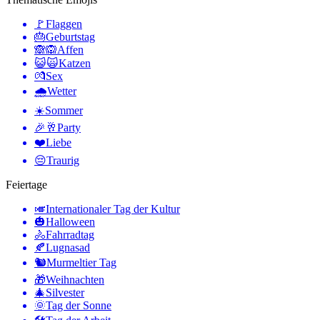
🚩
Flaggen
🎂
Geburtstag
🙈🙉
Affen
😺🙀
Katzen
💏
Sex
🌧
Wetter
☀️
Sommer
🎉🥂
Party
❤️
Liebe
😔
Traurig
Feiertage
🎺
Internationaler Tag der Kultur
🎃
Halloween
🚴
Fahrradtag
🍂
Lugnasad
🐿
Murmeltier Tag
🎁
Weihnachten
🎄
Silvester
🌞
Tag der Sonne