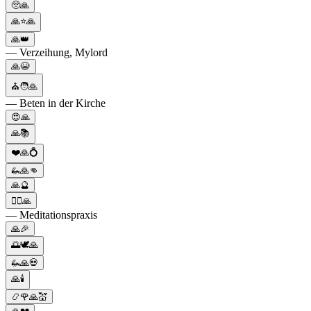
🥺🙏
🙏⭐🙏
🙏👑
— Verzeihung, Mylord
🙏😭
⛪🧑🙏
— Beten in der Kirche
😍🙏
🙏📚
❤️🙏💍
🦗🙏👊
🙏🔮
🧘‍♂️🙏
— Meditationspraxis
🙏🎉
🌅🕊️🙏
🦗🙏💀
🙏🕯️
📿🌹🙏💒