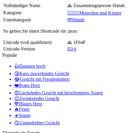
Vollständiger Name
🙏 Zusammengepresste Hände
Kategorie
👩‍❤️‍💋‍👨Menschen und Körper
Unterkategorie
🤲Hände
So geben Sie einen Shortcode ein
:pray:
Unicode (voll qualifiziert)
🙏 1F64F
Unicode-Version
E0.6
Populär
👍
Daumen hoch
😘
Kuss zuwerfendes Gesicht
😂
Gesicht mit Freudentränen
❤️
Rotes Herz
😍
Lächelndes Gesicht mit herzförmigen Augen
😉
Zwinkerndes Gesicht
💙
Blaues Herz
🔥
Feuer
☀️
Sonne
🙃
Umgedrehtes Gesicht
Thematische Emojis