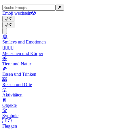
🔎
Emoji wechseln
🎲
🌙
💡
🌙
💡
😂
Smileys und Emotionen
👩‍❤️‍💋‍👨
Menschen und Körper
🐝
Tiere und Natur
🍕
Essen und Trinken
🌇
Reisen und Orte
🥎
Aktivitäten
📙
Objekte
💯
Symbole
🇺🇸
Flaggen