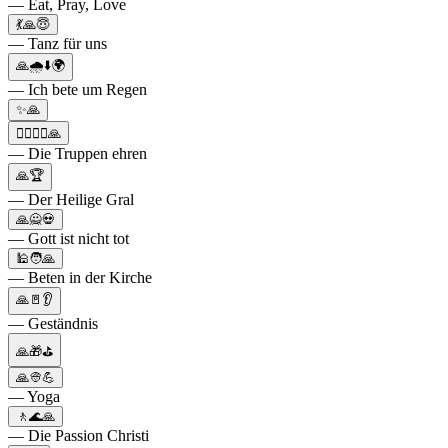
— Eat, Pray, Love
💃🙏😇
— Tanz für uns
🙏🌧⬇️🌍
— Ich bete um Regen
✨🙏
👨‍✈️👩‍✈️🙏
— Die Truppen ehren
🙏🏆
— Der Heilige Gral
🙏🙅💀
— Gott ist nicht tot
🕌🧑🙏
— Beten in der Kirche
🙏🚪👂
— Geständnis
🙏🎁⛳
🙏👳💪
— Yoga
🚶🌊🙏
— Die Passion Christi