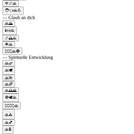
🌹📿🙏
🧑👈🙏💪
— Glaub an dich
🙏🌄
🕯️📜🙏
📿🌅🙏
🌟🙏
🧘🏻‍♀🙏🧿
— Spirituelle Entwicklung
🙏🌿
🙏🕊️
🙏🌺
🙏🌈
🙏🌅🌄
🚫🕊️🙏
🧘‍♀️🧘‍♂️🙏
🙏⛪
🙏💕
🙏🔒