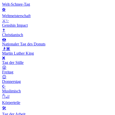
Welt-Schnee-Tag
⚽️
Weltmeisterschaft
⚔️✨
Genshin Impact
✝️
Christianisch
🍩
Nationaler Tag des Donuts
👴🏾
Martin Luther King
❌
Tag der Stille
😜
Freitag
😊
Donnerstag
☪️
Muslimisch
✋🦶
Körperteile
🛠
Tag der Arbeit