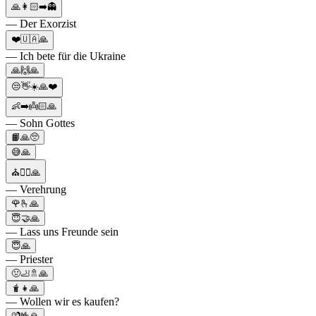
🙏👩🏻➡️👻
— Der Exorzist
❤️🇺🇦🙏
— Ich bete für die Ukraine
🙏🙌🙏
😒👋☀️🙏❤️
👶➡️👼🏻🙏
— Sohn Gottes
📙🙏🥺
😅🙏
⛪🧎‍♀️🙏
— Verehrung
🌹🫰🙏
😇🤝🙏
— Lass uns Freunde sein
😇🙏
— Priester
🤢🦶🚿🙏
🧋👧🙏
— Wollen wir es kaufen?
💏🤟🙏