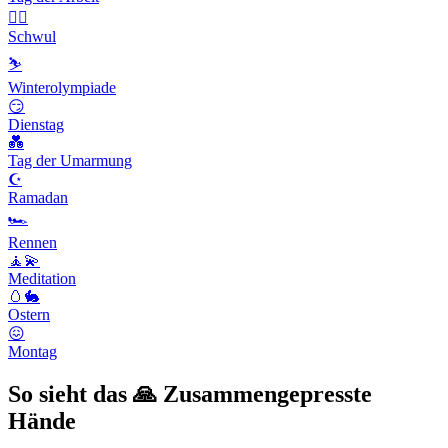
🏳️‍🌈
Schwul
⛷
Winterolympiade
😏
Dienstag
💑
Tag der Umarmung
☪️
Ramadan
🏎
Rennen
🧘💫
Meditation
🥚🐇
Ostern
😖
Montag
So sieht das 🙏 Zusammengepresste
Hände