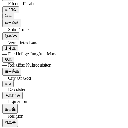
— Frieden für alle
🙏🧝‍♀️🔮
🚀🙏
👶➡️👼🙏
— Sohn Gottes
🙌🙏🗺
— Vereinigtes Land
🤰🤱🙏
— Die Heilige Jungfrau Maria
🧕🙏
— Religiöse Kultrequisiten
🌆➡️👼🙏
— City Of God
🙏✡️
— Davidstern
👴🙏🙍‍♀️🔥
— Inquisition
🙏⛪🏯
— Religion
🍴🙏❤️