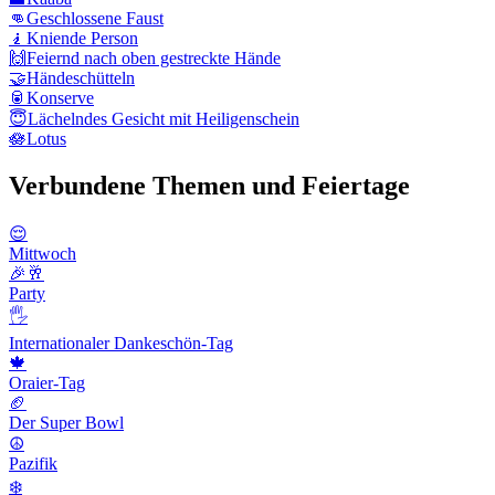
👊
Geschlossene Faust
🧎
Kniende Person
🙌
Feiernd nach oben gestreckte Hände
🤝
Händeschütteln
🥫
Konserve
😇
Lächelndes Gesicht mit Heiligenschein
🪷
Lotus
Verbundene Themen und Feiertage
😌
Mittwoch
🎉🥂
Party
🖐
Internationaler Dankeschön-Tag
🍁
Oraier-Tag
🏈
Der Super Bowl
☮️
Pazifik
❄️