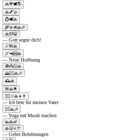
🙏💙🕊🌎
🙏💕🤝
💍🕊🙏
🌾🍚🥣🙏🎉
🙏👐😀
— Gott segne dich!
📿🌺🙏
🌌🔫🆕🙏
— Neue Hoffnung
🚫👼🏻🙏
🌅🧘‍♂️🙏🎶
🕰️🙏
🌺🙏🌟
🧙‍♀️📿🙏👧👨
— Ich bete für meinen Vater
🧘‍♂️🙏🎶
— Yoga mit Musik machen
🦗🙏🌿
🙏😉⚔️🏹
— Gebet Belohnungen