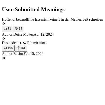
User-Submitted Meanings
Hoffend, bettend
Bitte lass mich keine 5 in der Mathearbeit schreiben
🙏
👍
61
👎
14
Author Deine Mutter,Apr 12, 2024
🙏
Das bedeutet 🙏 Gib mir fünf!
👍
195
👎
161
Author Rasim,Feb 15, 2024
🙏