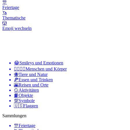
🎊
Feiertage
🦄
Thematische
🎲
Emoji wechseln
😂
Smileys und Emotionen
👩‍❤️‍💋‍👨
Menschen und Körper
🐝
Tiere und Natur
🍕
Essen und Trinken
🌇
Reisen und Orte
🥎
Aktivitäten
📙
Objekte
💯
Symbole
🇺🇸
Flaggen
Sammlungen
🎊
Feiertage