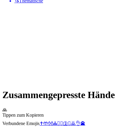
🦄
Thematische
Zusammengepresste Hände
🙏
Tippen zum Kopieren
Verbundene Emojis
✝️
🤲
👐
⛪
💁‍♂️
🛐
✊
🙇
👌
🕋