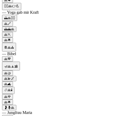
🙏💔
🧘‍♂️🙏👉💪
— Yoga gab mir Kraft
🌅🙏🧎‍♀️
🙏🔗
🌅🌄🙏
🙏🏃
🙏🌟
📔🙏⛪
— Bibel
🙏💙
🪔🙏🧘🕉️
🙏🤝
🙏💫🌌
🙏🌊
📿🙏🕯️
🙏🌹
🙏🌟
🤰🤱🙏
— Jungfrau Maria