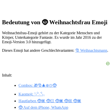
Bedeutung von 🤶 Weihnachtsfrau Emoji
Weihnachtsfrau-Emoji gehört zu der Kategorie Menschen und
Körper, Unterkategorie Fantasie. Es wurde im Jahr 2016 zu der
Emoji-Version 3.0 hinzugefügt.
Dieses Emoji hat andere Geschlechtvarianten:
🎅 Weihnachtsmann
.
Inhalt:
Combos: 🎁🎅🎄❄️☃️🤶
Kaomoji: ⁷₍⁽՚ᵕ՝⁾₎₇
Hautfarben 🤶🏽 🤶🏻 🤶🏿 🤶🏼 🤶🏾
🤶 Auf dem iPhone, WhatsApp