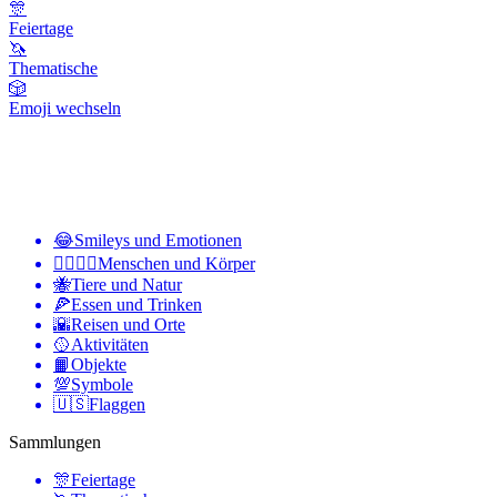
🎊
Feiertage
🦄
Thematische
🎲
Emoji wechseln
😂
Smileys und Emotionen
👩‍❤️‍💋‍👨
Menschen und Körper
🐝
Tiere und Natur
🍕
Essen und Trinken
🌇
Reisen und Orte
🥎
Aktivitäten
📙
Objekte
💯
Symbole
🇺🇸
Flaggen
Sammlungen
🎊
Feiertage