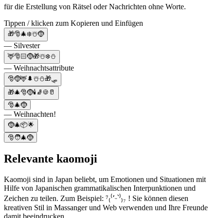
für die Erstellung von Rätsel oder Nachrichten ohne Worte.
Tippen / klicken zum Kopieren und Einfügen
🎁🎅🎄❄️☃️🤶
— Silvester
🦌🎅🏻🤶🎁☃️❄️⛄
— Weihnachtsattribute
🎅🤶🦌🌲☃️⛄🎁🛷
🎁🎄🎅🤶🕯🧦🍪🥛
🎅🎄🤶
— Weihnachten!
🤶🎄📦🌟
🎅🧑‍🎄🤶
Relevante kaomoji
Kaomoji sind in Japan beliebt, um Emotionen und Situationen mit
Hilfe von Japanischen grammatikalischen Interpunktionen und
Zeichen zu teilen. Zum Beispiel: ⁷₍⁽՚ᵕ՝⁾₎₇ ! Sie können diesen
kreativen Stil in Massanger und Web verwenden und Ihre Freunde
damit beeindrucken.