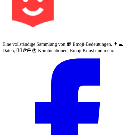
Eine vollständige Sammlung von 📙 Emoji-Bedeutungen, 👨‍💻
Daten, 🙅‍♀️🍕🍔🍟 Kombinationen, Emoji Kunst und mehr.