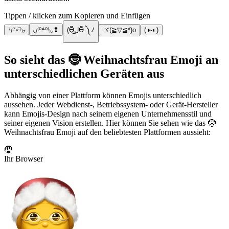
Tippen / klicken zum Kopieren und Einfügen
⁷₍⁽՚ᵕ՝⁾₎₇
◟₍⁽⁰꒫⁰⁾₎◞❢
(Ɵ͆ل͜Ɵ͆ ༽ﾉ
ヾ(≧▽≦*)o
(◑-◐)
So sieht das 🤶 Weihnachtsfrau Emoji an
unterschiedlichen Geräten aus
Abhängig von einer Plattform können Emojis unterschiedlich
aussehen. Jeder Webdienst-, Betriebssystem- oder Gerät-Hersteller
kann Emojis-Design nach seinem eigenen Unternehmensstil und
seiner eigenen Vision erstellen. Hier können Sie sehen wie das 🤶
Weihnachtsfrau Emoji auf den beliebtesten Plattformen aussieht:
🤶
Ihr Browser