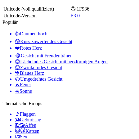
Unicode (voll qualifiziert)
🤶 1F936
Unicode-Version
E3.0
Populär
👍
Daumen hoch
😘
Kuss zuwerfendes Gesicht
❤️
Rotes Herz
😂
Gesicht mit Freudentränen
😍
Lächelndes Gesicht mit herzförmigen Augen
😉
Zwinkerndes Gesicht
💙
Blaues Herz
🙃
Umgedrehtes Gesicht
🔥
Feuer
☀️
Sonne
Thematische Emojis
🚩
Flaggen
🎂
Geburtstag
🙈🙉
Affen
😺🙀
Katzen
💏
Sex