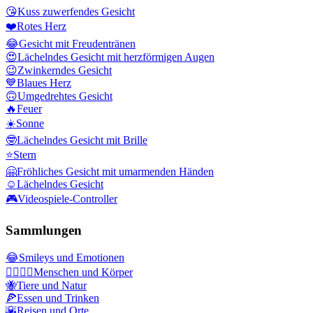
😘
Kuss zuwerfendes Gesicht
❤️
Rotes Herz
😂
Gesicht mit Freudentränen
😍
Lächelndes Gesicht mit herzförmigen Augen
😉
Zwinkerndes Gesicht
💙
Blaues Herz
🙃
Umgedrehtes Gesicht
🔥
Feuer
☀️
Sonne
🤓
Lächelndes Gesicht mit Brille
⭐
Stern
🤗
Fröhliches Gesicht mit umarmenden Händen
☺️
Lächelndes Gesicht
🎮
Videospiele-Controller
Sammlungen
😂
Smileys und Emotionen
👩‍❤️‍💋‍👨
Menschen und Körper
🐝
Tiere und Natur
🍕
Essen und Trinken
🌇
Reisen und Orte