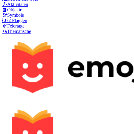
🥎
Aktivitäten
📙
Objekte
💯
Symbole
🇺🇸
Flaggen
🎊
Feiertage
🦄
Thematische