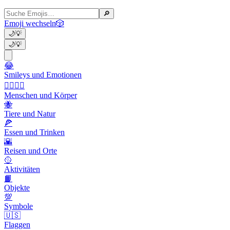
🔎
Emoji wechseln
🎲
🌙
💡
🌙
💡
😂
Smileys und Emotionen
👩‍❤️‍💋‍👨
Menschen und Körper
🐝
Tiere und Natur
🍕
Essen und Trinken
🌇
Reisen und Orte
🥎
Aktivitäten
📙
Objekte
💯
Symbole
🇺🇸
Flaggen