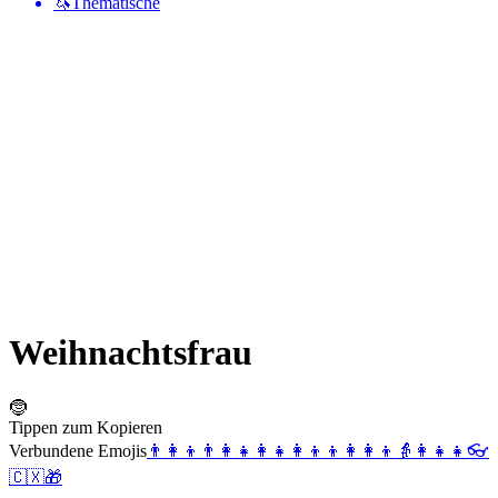
🦄
Thematische
Weihnachtsfrau
🤶
Tippen zum Kopieren
Verbundene Emojis
👨‍👩‍👦
👨‍👩‍👧
👩‍👧
👩‍👦‍👦
👩‍👩‍👦
👵
👩‍👧‍👧
👓
🇨🇽
🎁