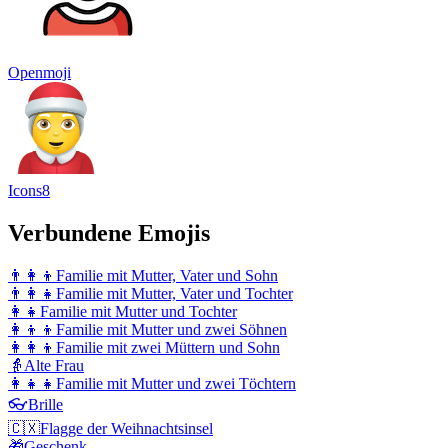
Openmoji
Icons8
Verbundene Emojis
👨‍👩‍👦
Familie mit Mutter, Vater und Sohn
👨‍👩‍👧
Familie mit Mutter, Vater und Tochter
👩‍👧
Familie mit Mutter und Tochter
👩‍👦‍👦
Familie mit Mutter und zwei Söhnen
👩‍👩‍👦
Familie mit zwei Müttern und Sohn
👵
Alte Frau
👩‍👧‍👧
Familie mit Mutter und zwei Töchtern
👓
Brille
🇨🇽
Flagge der Weihnachtsinsel
🎁
Geschenk