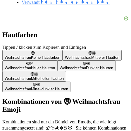
Verwandt👨‍👩‍👦 👨‍👩‍👧 👩‍👧 👩‍👦‍👦 👩‍👩‍👦
Hautfarben
Tippen / klicken zum Kopieren und Einfügen
🤶
🤶🏽
Weihnachtsfrau
Keine Hautfarben
Weihnachtsfrau
Mittlerer Hautton
🤶🏻
🤶🏿
Weihnachtsfrau
Heller Hautton
Weihnachtsfrau
Dunkler Hautton
🤶🏼
Weihnachtsfrau
Mittelheller Hautton
🤶🏾
Weihnachtsfrau
Mittel-dunkler Hautton
Kombinationen von 🤶 Weihnachtsfrau
Emoji
Kombinationen sind nur ein Bündel von Emojis, die wie folgt
zusammengesetzt sind: 🎁🎅🎄❄️☃️🤶 . Sie können Kombinationen