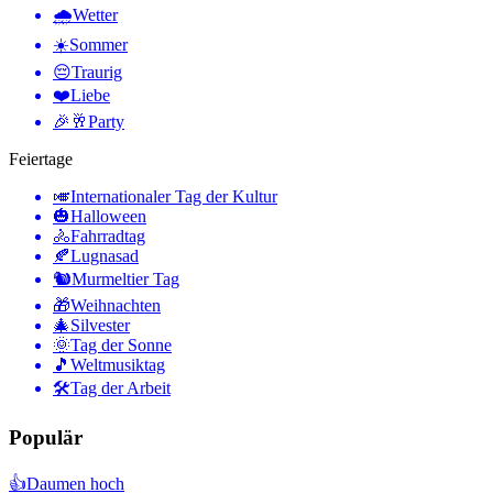
🌧
Wetter
☀️
Sommer
😔
Traurig
❤️
Liebe
🎉🥂
Party
Feiertage
🎺
Internationaler Tag der Kultur
🎃
Halloween
🚴
Fahrradtag
🍂
Lugnasad
🐿
Murmeltier Tag
🎁
Weihnachten
🎄
Silvester
🌞
Tag der Sonne
🎵
Weltmusiktag
🛠
Tag der Arbeit
Populär
👍
Daumen hoch