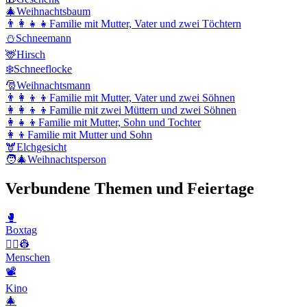
🎄
Weihnachtsbaum
👨‍👩‍👧‍👧
Familie mit Mutter, Vater und zwei Töchtern
⛄
Schneemann
🦌
Hirsch
❄️
Schneeflocke
🎅
Weihnachtsmann
👨‍👩‍👦‍👦
Familie mit Mutter, Vater und zwei Söhnen
👩‍👩‍👦‍👦
Familie mit zwei Müttern und zwei Söhnen
👩‍👧‍👦
Familie mit Mutter, Sohn und Tochter
👩‍👦
Familie mit Mutter und Sohn
🫎
Elchgesicht
🧑‍🎄
Weihnachtsperson
Verbundene Themen und Feiertage
🥊
Boxtag
👨‍✈️👷
Menschen
📽
Kino
🎄