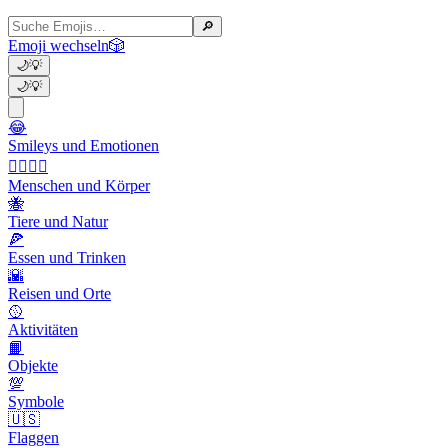
🔎
Emoji wechseln
🎲
🌙
💡
🌙
💡
😂
Smileys und Emotionen
👩‍❤️‍💋‍👨
Menschen und Körper
🐝
Tiere und Natur
🍕
Essen und Trinken
🌇
Reisen und Orte
🥎
Aktivitäten
📙
Objekte
💯
Symbole
🇺🇸
Flaggen