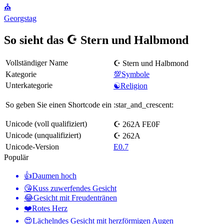
⛪️
Georgstag
So sieht das ☪️ Stern und Halbmond
Vollständiger Name
☪️ Stern und Halbmond
Kategorie
💯Symbole
Unterkategorie
☯️Religion
So geben Sie einen Shortcode ein
:star_and_crescent:
Unicode (voll qualifiziert)
☪️ 262A FE0F
Unicode (unqualifiziert)
☪ 262A
Unicode-Version
E0.7
Populär
👍
Daumen hoch
😘
Kuss zuwerfendes Gesicht
😂
Gesicht mit Freudentränen
❤️
Rotes Herz
😍
Lächelndes Gesicht mit herzförmigen Augen