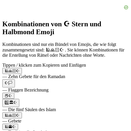
Kombinationen von ☪️ Stern und
Halbmond Emoji
Kombinationen sind nur ein Bündel von Emojis, die wie folgt
zusammengesetzt sind: 🕌🙏🏻☪️ . Sie können Kombinationen für
die Erstellung von Rätsel oder Nachrichten ohne Worte.
Tippen / klicken zum Kopieren und Einfügen
🕌🙏🏻☪️
— Zehn Gebete für den Ramadan
☪️🏳️
— Flaggen Bezeichnung
📕☪️
5️⃣🏛️☪️
— Die fünf Säulen des Islam
🕌🙏🏻☪️
— Gebete
🕌🕋☪️