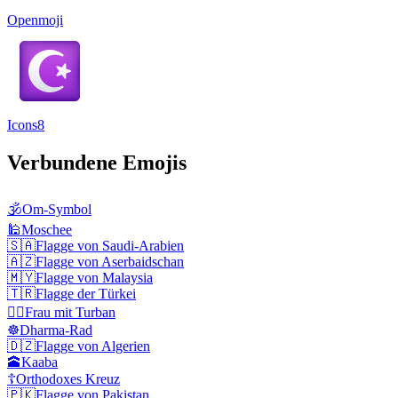
Openmoji
Icons8
Verbundene Emojis
🕉️
Om-Symbol
🕌
Moschee
🇸🇦
Flagge von Saudi-Arabien
🇦🇿
Flagge von Aserbaidschan
🇲🇾
Flagge von Malaysia
🇹🇷
Flagge der Türkei
👳‍♀️
Frau mit Turban
☸️
Dharma-Rad
🇩🇿
Flagge von Algerien
🕋
Kaaba
☦️
Orthodoxes Kreuz
🇵🇰
Flagge von Pakistan