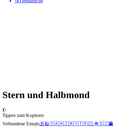
🦄
Thematische
Stern und Halbmond
☪️
Tippen zum Kopieren
Verbundene Emojis
🕉️
🕌
🇸🇦
🇦🇿
🇲🇾
🇹🇷
👳‍♀️
☸️
🇩🇿
🕋