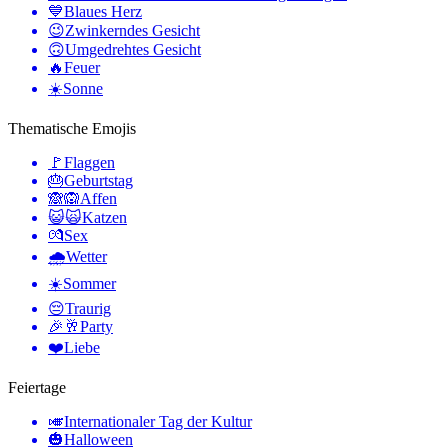
💙
Blaues Herz
😉
Zwinkerndes Gesicht
🙃
Umgedrehtes Gesicht
🔥
Feuer
☀️
Sonne
Thematische Emojis
🚩
Flaggen
🎂
Geburtstag
🙈🙉
Affen
😺🙀
Katzen
💏
Sex
🌧
Wetter
☀️
Sommer
😔
Traurig
🎉🥂
Party
❤️
Liebe
Feiertage
🎺
Internationaler Tag der Kultur
🎃
Halloween