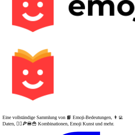
Eine vollständige Sammlung von 📙 Emoji-Bedeutungen, 👨‍💻
Daten, 🙅‍♀️🍕🍔🍟 Kombinationen, Emoji Kunst und mehr.