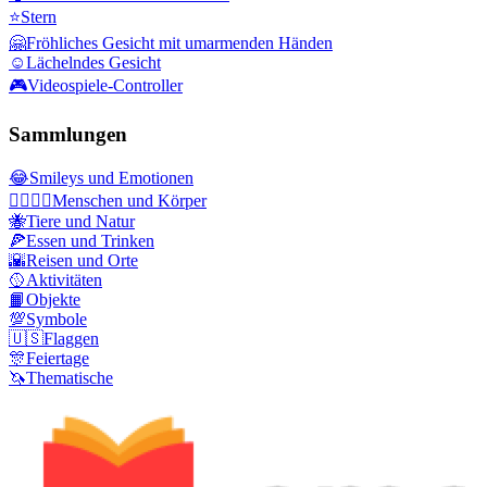
⭐
Stern
🤗
Fröhliches Gesicht mit umarmenden Händen
☺️
Lächelndes Gesicht
🎮
Videospiele-Controller
Sammlungen
😂
Smileys und Emotionen
👩‍❤️‍💋‍👨
Menschen und Körper
🐝
Tiere und Natur
🍕
Essen und Trinken
🌇
Reisen und Orte
🥎
Aktivitäten
📙
Objekte
💯
Symbole
🇺🇸
Flaggen
🎊
Feiertage
🦄
Thematische