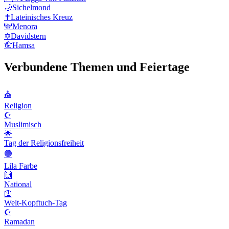
🌙
Sichelmond
✝️
Lateinisches Kreuz
🕎
Menora
✡️
Davidstern
🪬
Hamsa
Verbundene Themen und Feiertage
⛪️
Religion
☪️
Muslimisch
🌟
Tag der Religionsfreiheit
🟣
Lila Farbe
🙌
National
🛐
Welt-Kopftuch-Tag
☪️
Ramadan