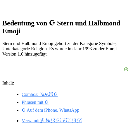
Bedeutung von ☪️ Stern und Halbmond
Emoji
Stern und Halbmond Emoji gehört zu der Kategorie Symbole,
Unterkategorie Religion. Es wurde im Jahr 1993 zu der Emoji
Version 1.0 hinzugefügt.
Inhalt:
Combos: 🕌🙏🏻☪️
Phrasen mit ☪️
☪️ Auf dem iPhone, WhatsApp
Verwandt🕉️ 🕌 🇸🇦 🇦🇿 🇲🇾