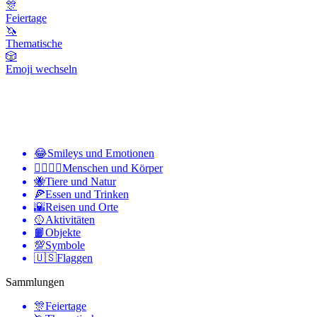
🎊
Feiertage
🦄
Thematische
🎲
Emoji wechseln
😂
Smileys und Emotionen
👩‍❤️‍💋‍👨
Menschen und Körper
🐝
Tiere und Natur
🍕
Essen und Trinken
🌇
Reisen und Orte
🥎
Aktivitäten
📙
Objekte
💯
Symbole
🇺🇸
Flaggen
Sammlungen
🎊
Feiertage