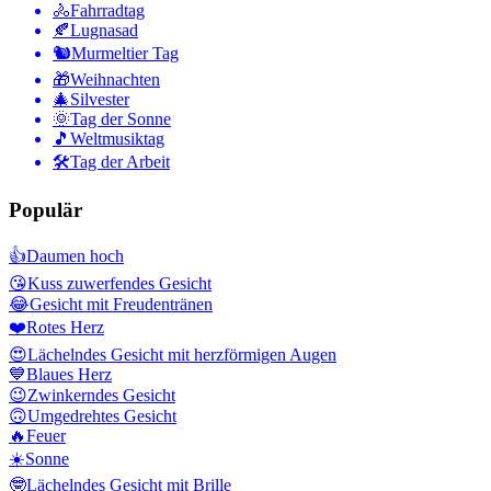
🚴
Fahrradtag
🍂
Lugnasad
🐿
Murmeltier Tag
🎁
Weihnachten
🎄
Silvester
🌞
Tag der Sonne
🎵
Weltmusiktag
🛠
Tag der Arbeit
Populär
👍
Daumen hoch
😘
Kuss zuwerfendes Gesicht
😂
Gesicht mit Freudentränen
❤️
Rotes Herz
😍
Lächelndes Gesicht mit herzförmigen Augen
💙
Blaues Herz
😉
Zwinkerndes Gesicht
🙃
Umgedrehtes Gesicht
🔥
Feuer
☀️
Sonne
🤓
Lächelndes Gesicht mit Brille