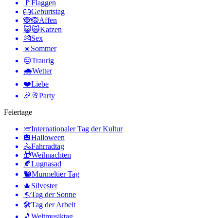
🚩
Flaggen
🎂
Geburtstag
🙈🙉
Affen
😺🙀
Katzen
💏
Sex
☀️
Sommer
😔
Traurig
🌧
Wetter
❤️
Liebe
🎉🥂
Party
Feiertage
🎺
Internationaler Tag der Kultur
🎃
Halloween
🚴
Fahrradtag
🎁
Weihnachten
🍂
Lugnasad
🐿
Murmeltier Tag
🎄
Silvester
🌞
Tag der Sonne
🛠
Tag der Arbeit
🎵
Weltmusiktag