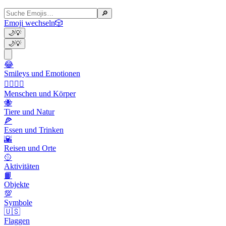
🔎
Emoji wechseln
🎲
🌙
💡
🌙
💡
😂
Smileys und Emotionen
👩‍❤️‍💋‍👨
Menschen und Körper
🐝
Tiere und Natur
🍕
Essen und Trinken
🌇
Reisen und Orte
🥎
Aktivitäten
📙
Objekte
💯
Symbole
🇺🇸
Flaggen