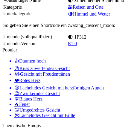
Vollständiger Name
🌒 Zunehmender Sichelmond
Kategorie
🌇Reisen und Orte
Unterkategorie
🌗Himmel und Wetter
So geben Sie einen Shortcode ein
:waxing_crescent_moon:
Unicode (voll qualifiziert)
🌒 1F312
Unicode-Version
E1.0
Populär
👍
Daumen hoch
😘
Kuss zuwerfendes Gesicht
😂
Gesicht mit Freudentränen
❤️
Rotes Herz
😍
Lächelndes Gesicht mit herzförmigen Augen
😉
Zwinkerndes Gesicht
💙
Blaues Herz
🔥
Feuer
🙃
Umgedrehtes Gesicht
🤓
Lächelndes Gesicht mit Brille
Thematische Emojis