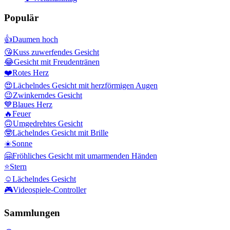
Populär
👍
Daumen hoch
😘
Kuss zuwerfendes Gesicht
😂
Gesicht mit Freudentränen
❤️
Rotes Herz
😍
Lächelndes Gesicht mit herzförmigen Augen
😉
Zwinkerndes Gesicht
💙
Blaues Herz
🔥
Feuer
🙃
Umgedrehtes Gesicht
🤓
Lächelndes Gesicht mit Brille
☀️
Sonne
🤗
Fröhliches Gesicht mit umarmenden Händen
⭐
Stern
☺️
Lächelndes Gesicht
🎮
Videospiele-Controller
Sammlungen