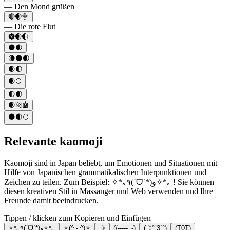
— Den Mond grüßen
🔴🌒🌞
— Die rote Flut
🌚🌒🌓
🌑🌒
🌘🌑🌒
🌒🌓
🌒🌕
🌓🌒
🌒🚀🤖
🌑🌒🌕
Relevante kaomoji
Kaomoji sind in Japan beliebt, um Emotionen und Situationen mit
Hilfe von Japanischen grammatikalischen Interpunktionen und
Zeichen zu teilen. Zum Beispiel: ✧*｡٩(ˊᗜˋ*)و✧*｡ ! Sie können
diesen kreativen Stil in Massanger und Web verwenden und Ihre
Freunde damit beeindrucken.
Tippen / klicken zum Kopieren und Einfügen
✧*｡٩(ˊᗜˋ*)و✧*｡
✧(^ - ^)✧
☽
(/-----_-)
(☽°ˊ3ˋ°)
(T0T)