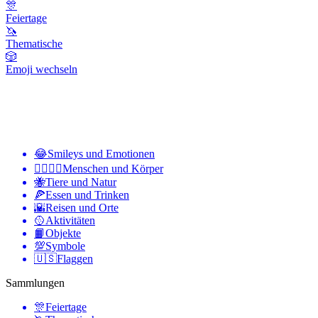
🎊
Feiertage
🦄
Thematische
🎲
Emoji wechseln
😂
Smileys und Emotionen
👩‍❤️‍💋‍👨
Menschen und Körper
🐝
Tiere und Natur
🍕
Essen und Trinken
🌇
Reisen und Orte
🥎
Aktivitäten
📙
Objekte
💯
Symbole
🇺🇸
Flaggen
Sammlungen
🎊
Feiertage