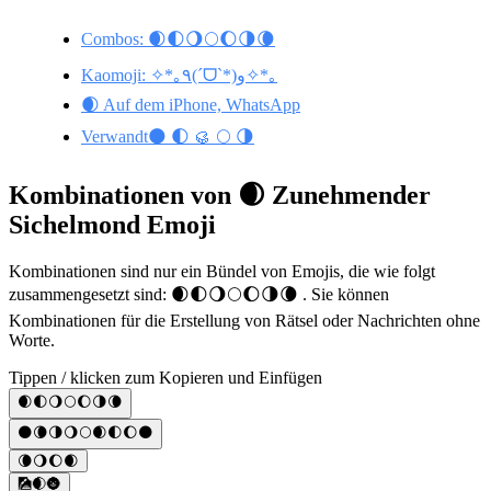
Combos: 🌒🌓🌖🌕🌔🌗🌘
Kaomoji: ✧*｡٩(ˊᗜˋ*)و✧*｡
🌒 Auf dem iPhone, WhatsApp
Verwandt🌑 🌓 🥮 🌕 🌗
Kombinationen von 🌒 Zunehmender
Sichelmond Emoji
Kombinationen sind nur ein Bündel von Emojis, die wie folgt
zusammengesetzt sind: 🌒🌓🌖🌕🌔🌗🌘 . Sie können
Kombinationen für die Erstellung von Rätsel oder Nachrichten ohne
Worte.
Tippen / klicken zum Kopieren und Einfügen
🌒🌓🌖🌕🌔🌗🌘
🌑🌘🌗🌖🌕🌒🌓🌔🌑
🌘🌖🌔🌒
🎑🌒🌚