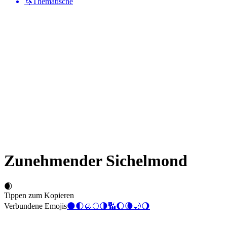
🦄
Thematische
Zunehmender Sichelmond
🌒
Tippen zum Kopieren
Verbundene Emojis
🌑
🌓
🥮
🌕
🌗
🔣
🌔
🌘
🌙
🌖