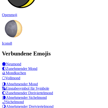
Openmoji
Icons8
Verbundene Emojis
🌑
Neumond
🌓
Zunehmender Mond
🥮
Mondkuchen
🌕
Vollmond
🌗
Abnehmender Mond
🔣
Eingabesymbol für Symbole
🌔
Zunehmender Dreiviertelmond
🌘
Abnehmender Sichelmond
🌙
Sichelmond
🌖
Abnehmender Dreiviertelmond