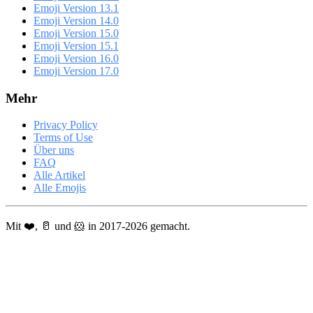
Emoji Version 13.1
Emoji Version 14.0
Emoji Version 15.0
Emoji Version 15.1
Emoji Version 16.0
Emoji Version 17.0
Mehr
Privacy Policy
Terms of Use
Über uns
FAQ
Alle Artikel
Alle Emojis
Mit ❤️, 🥛 und 🐹 in 2017-2026 gemacht.