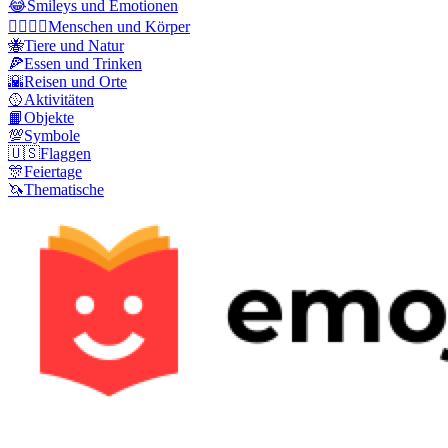
😂
Smileys und Emotionen
👩‍❤️‍💋‍👨
Menschen und Körper
🐝
Tiere und Natur
🍕
Essen und Trinken
🌇
Reisen und Orte
🥎
Aktivitäten
📙
Objekte
💯
Symbole
🇺🇸
Flaggen
🎊
Feiertage
🦄
Thematische