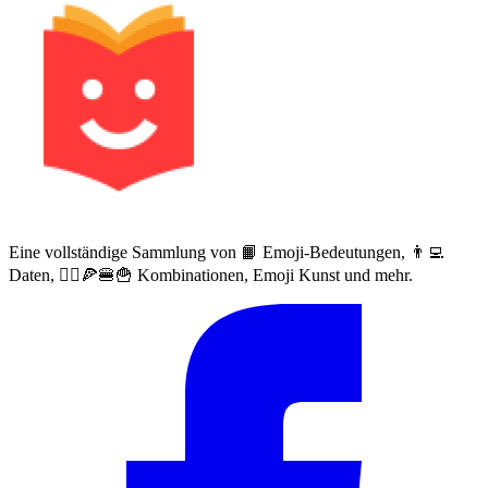
Eine vollständige Sammlung von 📙 Emoji-Bedeutungen, 👨‍💻
Daten, 🙅‍♀️🍕🍔🍟 Kombinationen, Emoji Kunst und mehr.