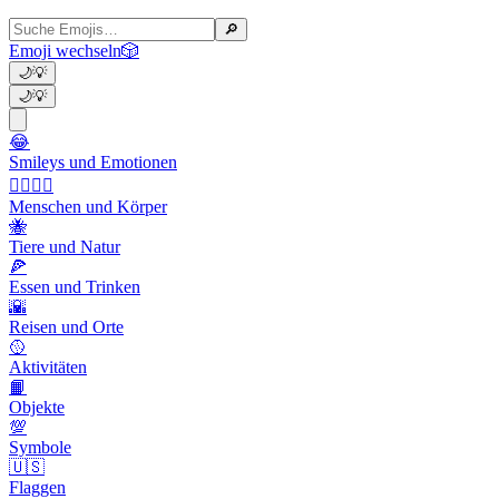
🔎
Emoji wechseln
🎲
🌙
💡
🌙
💡
😂
Smileys und Emotionen
👩‍❤️‍💋‍👨
Menschen und Körper
🐝
Tiere und Natur
🍕
Essen und Trinken
🌇
Reisen und Orte
🥎
Aktivitäten
📙
Objekte
💯
Symbole
🇺🇸
Flaggen