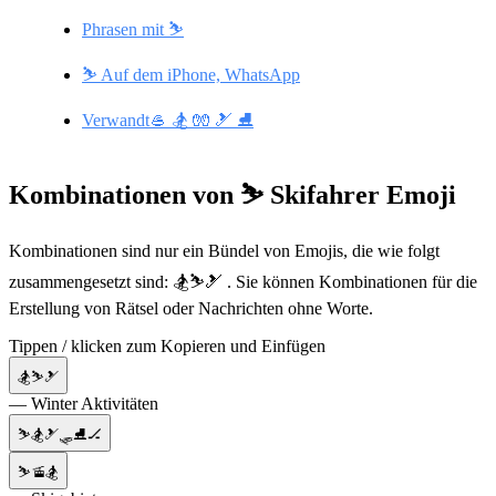
Phrasen mit ⛷️
⛷️ Auf dem iPhone, WhatsApp
Verwandt🥌 🏂 🧤 🎿 ⛸️
Kombinationen von ⛷️ Skifahrer Emoji
Kombinationen sind nur ein Bündel von Emojis, die wie folgt
zusammengesetzt sind: 🏂⛷️🎿 . Sie können Kombinationen für die
Erstellung von Rätsel oder Nachrichten ohne Worte.
Tippen / klicken zum Kopieren und Einfügen
🏂⛷️🎿
— Winter Aktivitäten
⛷️🏂🎿🛷⛸🏒
⛷️🚡🏂