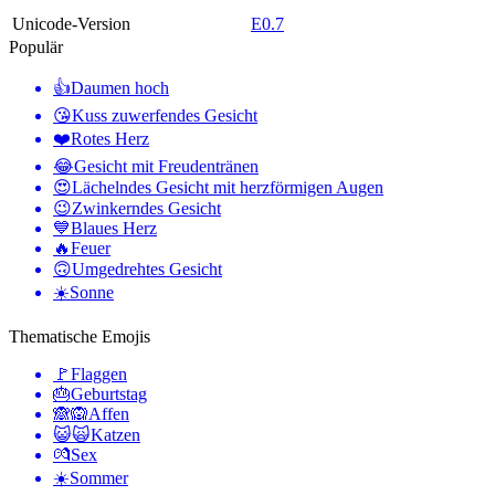
Unicode-Version
E0.7
Populär
👍
Daumen hoch
😘
Kuss zuwerfendes Gesicht
❤️
Rotes Herz
😂
Gesicht mit Freudentränen
😍
Lächelndes Gesicht mit herzförmigen Augen
😉
Zwinkerndes Gesicht
💙
Blaues Herz
🔥
Feuer
🙃
Umgedrehtes Gesicht
☀️
Sonne
Thematische Emojis
🚩
Flaggen
🎂
Geburtstag
🙈🙉
Affen
😺🙀
Katzen
💏
Sex
☀️
Sommer