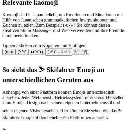
Relevante kaomoji
Kaomoji sind in Japan beliebt, um Emotionen und Situationen mit
Hilfe von Japanischen grammatikalischen Interpunktionen und
Zeichen zu teilen. Zum Beispiel: (•u•)\ ! Sie können diesen
kreativen Stil in Massanger und Web verwenden und Ihre Freunde
damit beeindrucken.
Tippen / klicken zum Kopieren und Einfügen
(•u•)\
(^ ^)^
(●ˇ∀ˇ●)
( ␥ ౧ ᎑ ౧ ␥ )
|\(#_#)/|
So sieht das ⛷️ Skifahrer Emoji an
unterschiedlichen Geräten aus
Abhängig von einer Plattform können Emojis unterschiedlich
aussehen. Jeder Webdienst-, Betriebssystem- oder Gerät-Hersteller
kann Emojis-Design nach seinem eigenen Unternehmensstil und
seiner eigenen Vision erstellen. Hier können Sie sehen wie das ⛷️
Skifahrer Emoji auf den beliebtesten Plattformen aussieht: