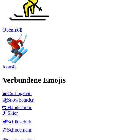
Openmoji
Icons8
Verbundene Emojis
🥌
Curlingstein
🏂
Snowboarder
🧤
Handschuhe
🎿
Skier
⛸️
Schlittschuh
⛄
Schneemann