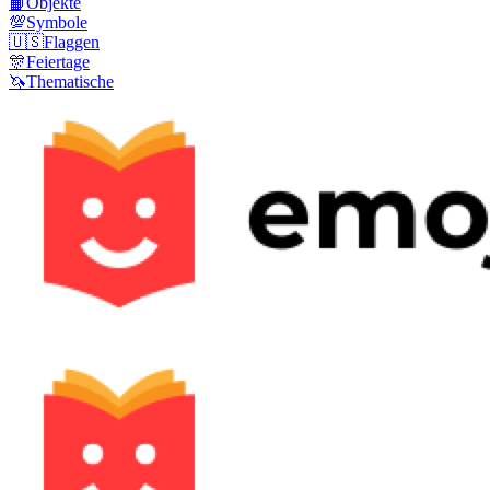
📙
Objekte
💯
Symbole
🇺🇸
Flaggen
🎊
Feiertage
🦄
Thematische