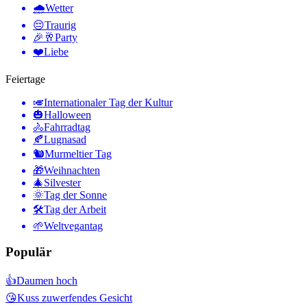
🌧
Wetter
😔
Traurig
🎉🥂
Party
❤️
Liebe
Feiertage
🎺
Internationaler Tag der Kultur
🎃
Halloween
🚴
Fahrradtag
🍂
Lugnasad
🐿
Murmeltier Tag
🎁
Weihnachten
🎄
Silvester
🌞
Tag der Sonne
🛠
Tag der Arbeit
🌱
Weltvegantag
Populär
👍
Daumen hoch
😘
Kuss zuwerfendes Gesicht