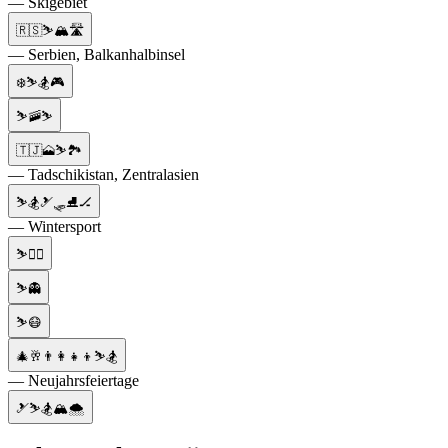
— Skigebiet
🇷🇸⛷️🏔️🛣️
— Serbien, Balkanhalbinsel
❄️⛷️🏂🎮
⛷🚠⛷️
🇹🇯🗻⛷️🏞️
— Tadschikistan, Zentralasien
⛷️🏂🎿🛷⛸🏒
— Wintersport
⛷️🦹‍♂️
⛷️👻
⛷️😷
🎄🥂👨‍👩‍👧‍👦⛷️🏂
— Neujahrsfeiertage
🎿⛷️🏂🏔️🌨️