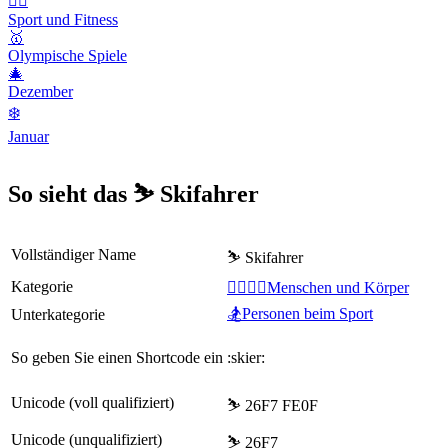
🤾‍♀️
Sport und Fitness
🥇
Olympische Spiele
🎄
Dezember
❄️
Januar
So sieht das ⛷️ Skifahrer
Vollständiger Name
⛷️ Skifahrer
Kategorie
👩‍❤️‍💋‍👨Menschen und Körper
🏂Personen beim Sport
Unterkategorie
So geben Sie einen Shortcode ein
:skier:
Unicode (voll qualifiziert)
⛷️ 26F7 FE0F
Unicode (unqualifiziert)
⛷ 26F7