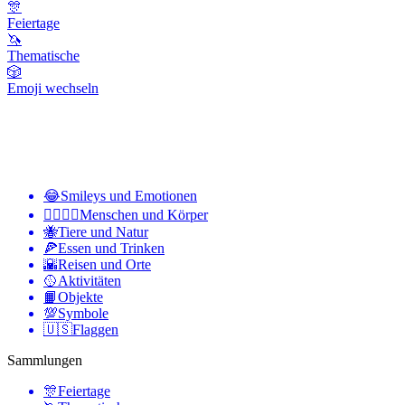
🎊
Feiertage
🦄
Thematische
🎲
Emoji wechseln
😂
Smileys und Emotionen
👩‍❤️‍💋‍👨
Menschen und Körper
🐝
Tiere und Natur
🍕
Essen und Trinken
🌇
Reisen und Orte
🥎
Aktivitäten
📙
Objekte
💯
Symbole
🇺🇸
Flaggen
Sammlungen
🎊
Feiertage