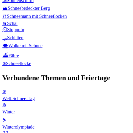
⛱️
Sonnenschirm
🏔️
Schneebedeckter Berg
☃️
Schneemann mit Schneeflocken
🧣
Schal
⏱️
Stoppuhr
🛷
Schlitten
🌨️
Wolke mit Schnee
⛴️
Fähre
❄️
Schneeflocke
Verbundene Themen und Feiertage
❄️
Welt-Schnee-Tag
❄️
Winter
⛷
Winterolympiade