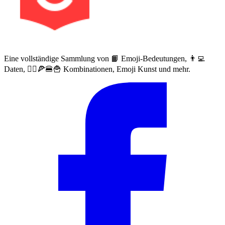
Eine vollständige Sammlung von 📙 Emoji-Bedeutungen, 👨‍💻
Daten, 🙅‍♀️🍕🍔🍟 Kombinationen, Emoji Kunst und mehr.