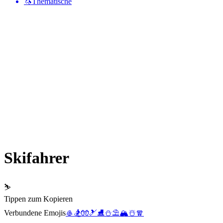
🦄
Thematische
Skifahrer
⛷️
Tippen zum Kopieren
Verbundene Emojis
🥌
🏂
🧤
🎿
⛸️
⛄
⛱️
🏔️
☃️
🧣