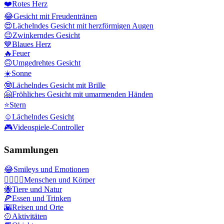
❤️
Rotes Herz
😂
Gesicht mit Freudentränen
😍
Lächelndes Gesicht mit herzförmigen Augen
😉
Zwinkerndes Gesicht
💙
Blaues Herz
🔥
Feuer
🙃
Umgedrehtes Gesicht
☀️
Sonne
🤓
Lächelndes Gesicht mit Brille
🤗
Fröhliches Gesicht mit umarmenden Händen
⭐
Stern
☺️
Lächelndes Gesicht
🎮
Videospiele-Controller
Sammlungen
😂
Smileys und Emotionen
👩‍❤️‍💋‍👨
Menschen und Körper
🐝
Tiere und Natur
🍕
Essen und Trinken
🌇
Reisen und Orte
🥎
Aktivitäten