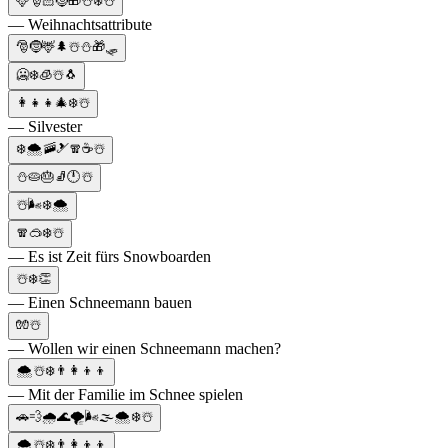
🦌🎅🏻🤶🎁☃️❄️⛄
— Weihnachtsattribute
🎅🤶🦌🌲☃️⛄🎁🛷
🥶❄️🧊☃️🐧
👩‍👧‍👧🎄❄️☃️
— Silvester
❄️🌨️🚠🎿🧣☕☃️
⛄🥧🎂🧦🕛☃️
☃️🌬️❄️🌨️
🧣🥽❄️☃️
— Es ist Zeit fürs Snowboarden
☃️❄️👏
— Einen Schneemann bauen
🧤☃️
— Wollen wir einen Schneemann machen?
🌨☃️❄️👨‍👩‍👦‍👦
— Mit der Familie im Schnee spielen
🚗💨🌧🌊🌪🌬🌫🌨❄️☃️
🌨☃️❄️👨‍👩‍👦‍👦