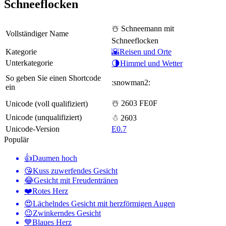
Schneeflocken
☃️ Schneemann mit
Vollständiger Name
Schneeflocken
Kategorie
🌇Reisen und Orte
Unterkategorie
🌗Himmel und Wetter
So geben Sie einen Shortcode
:snowman2:
ein
☃️ 2603 FE0F
Unicode (voll qualifiziert)
Unicode (unqualifiziert)
☃ 2603
Unicode-Version
E0.7
Populär
👍
Daumen hoch
😘
Kuss zuwerfendes Gesicht
😂
Gesicht mit Freudentränen
❤️
Rotes Herz
😍
Lächelndes Gesicht mit herzförmigen Augen
😉
Zwinkerndes Gesicht
💙
Blaues Herz