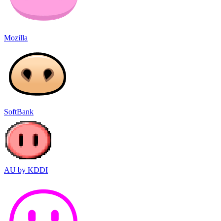
Mozilla
SoftBank
AU by KDDI