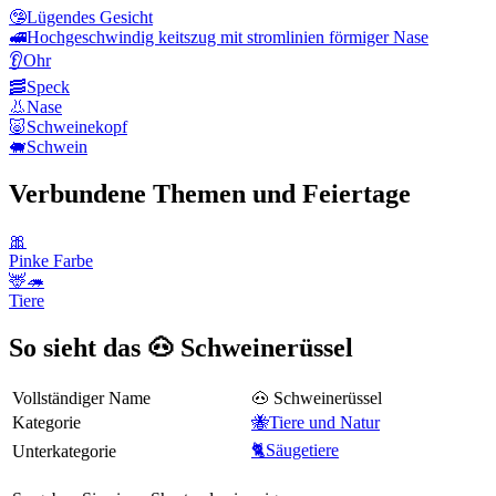
🤥
Lügendes Gesicht
🚅
Hochgeschwindig keitszug mit stromlinien förmiger Nase
👂
Ohr
🥓
Speck
👃
Nase
🐷
Schweinekopf
🐖
Schwein
Verbundene Themen und Feiertage
🎀
Pinke Farbe
🦌🦔
Tiere
So sieht das 🐽 Schweinerüssel
Vollständiger Name
🐽 Schweinerüssel
Kategorie
🐝Tiere und Natur
🐈Säugetiere
Unterkategorie