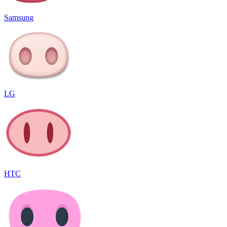
Samsung
LG
HTC