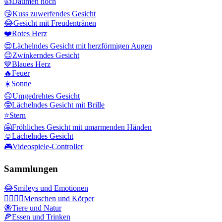
👍
Daumen hoch
😘
Kuss zuwerfendes Gesicht
😂
Gesicht mit Freudentränen
❤️
Rotes Herz
😍
Lächelndes Gesicht mit herzförmigen Augen
😉
Zwinkerndes Gesicht
💙
Blaues Herz
🔥
Feuer
☀️
Sonne
🙃
Umgedrehtes Gesicht
🤓
Lächelndes Gesicht mit Brille
⭐
Stern
🤗
Fröhliches Gesicht mit umarmenden Händen
☺️
Lächelndes Gesicht
🎮
Videospiele-Controller
Sammlungen
😂
Smileys und Emotionen
👩‍❤️‍💋‍👨
Menschen und Körper
🐝
Tiere und Natur
🍕
Essen und Trinken