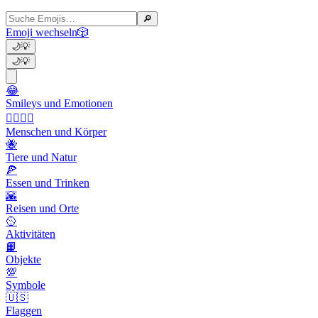
🔎
Emoji wechseln
🎲
🌙
💡
🌙
💡
😂
Smileys und Emotionen
👩‍❤️‍💋‍👨
Menschen und Körper
🐝
Tiere und Natur
🍕
Essen und Trinken
🌇
Reisen und Orte
🥎
Aktivitäten
📙
Objekte
💯
Symbole
🇺🇸
Flaggen