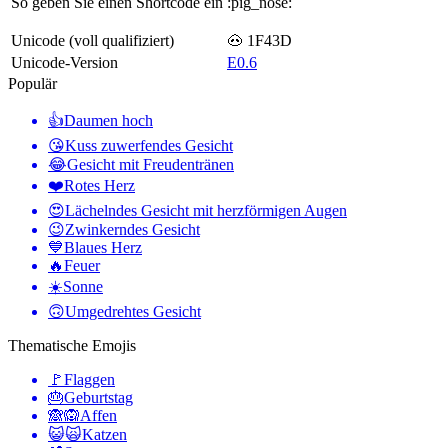
So geben Sie einen Shortcode ein
:pig_nose:
Unicode (voll qualifiziert)
🐽 1F43D
Unicode-Version
E0.6
Populär
👍
Daumen hoch
😘
Kuss zuwerfendes Gesicht
😂
Gesicht mit Freudentränen
❤️
Rotes Herz
😍
Lächelndes Gesicht mit herzförmigen Augen
😉
Zwinkerndes Gesicht
💙
Blaues Herz
🔥
Feuer
☀️
Sonne
🙃
Umgedrehtes Gesicht
Thematische Emojis
🚩
Flaggen
🎂
Geburtstag
🙈🙉
Affen
😺🙀
Katzen