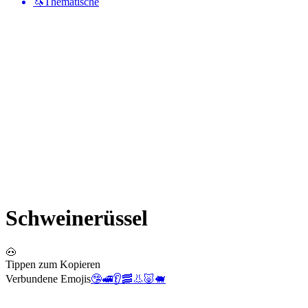
🦄
Thematische
Schweinerüssel
🐽
Tippen zum Kopieren
Verbundene Emojis
🤥
🚅
👂
🥓
👃
🐷
🐖