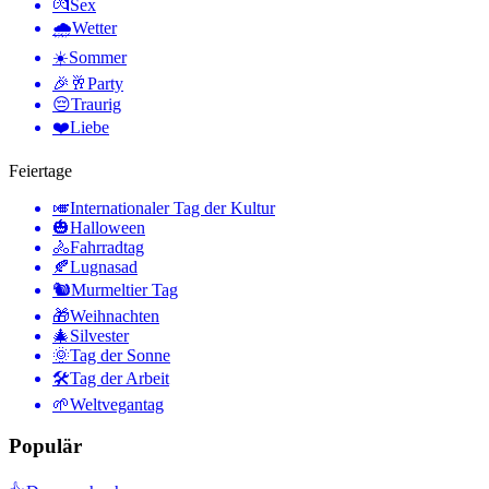
💏
Sex
🌧
Wetter
☀️
Sommer
🎉🥂
Party
😔
Traurig
❤️
Liebe
Feiertage
🎺
Internationaler Tag der Kultur
🎃
Halloween
🚴
Fahrradtag
🍂
Lugnasad
🐿
Murmeltier Tag
🎁
Weihnachten
🎄
Silvester
🌞
Tag der Sonne
🛠
Tag der Arbeit
🌱
Weltvegantag
Populär