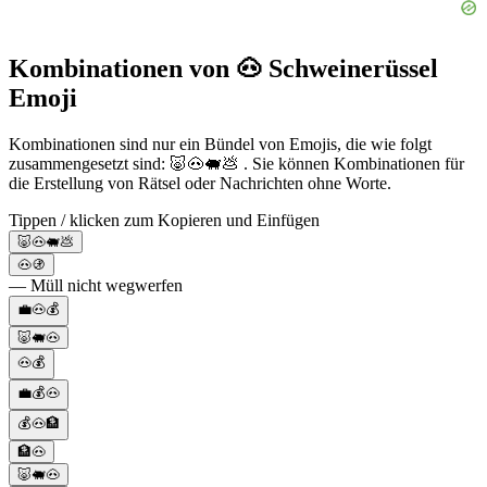
Kombinationen von 🐽 Schweinerüssel
Emoji
Kombinationen sind nur ein Bündel von Emojis, die wie folgt
zusammengesetzt sind: 🐷🐽🐖💩 . Sie können Kombinationen für
die Erstellung von Rätsel oder Nachrichten ohne Worte.
Tippen / klicken zum Kopieren und Einfügen
🐷🐽🐖💩
🐽🚯
— Müll nicht wegwerfen
💼🐽💰
🐷🐖🐽
🐽💰
💼💰🐽
💰🐽🏦
🏦🐽
🐷🐖🐽