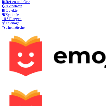
🌇
Reisen und Orte
🥎
Aktivitäten
📙
Objekte
💯
Symbole
🇺🇸
Flaggen
🎊
Feiertage
🦄
Thematische