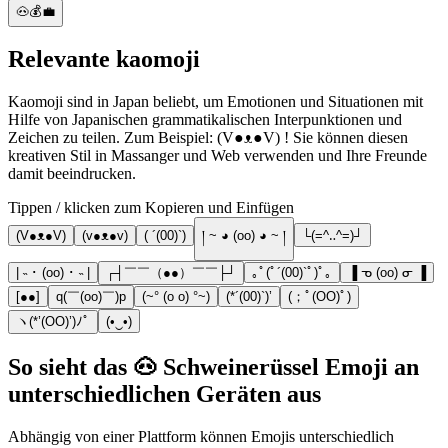
🐽💰💼
Relevante kaomoji
Kaomoji sind in Japan beliebt, um Emotionen und Situationen mit
Hilfe von Japanischen grammatikalischen Interpunktionen und
Zeichen zu teilen. Zum Beispiel: (V●ᴥ●V) ! Sie können diesen
kreativen Stil in Massanger und Web verwenden und Ihre Freunde
damit beeindrucken.
Tippen / klicken zum Kopieren und Einfügen
(V●ᴥ●V)
(v●ᴥ●v)
( ´(00)`)
། ~ ◕ (oo) ◕ ~ །
└(=^‥^=)┘
| ˵ ･ (oo) ･ ˵ |
┌┤￣￣（●●）￣￣├┘
｡ﾟ(ﾟ´(00)`ﾟ)ﾟ｡
▐ ᓀ (oo) ᓂ ▐
[●●]
q(￣(oo)￣)p
(~° (o o) °~)
(*´(00)`)’
(；ﾟ(OO)ﾟ)
ヽ(*’(OO)’)ﾉﾟ
(•‿•)
So sieht das 🐽 Schweinerüssel Emoji an
unterschiedlichen Geräten aus
Abhängig von einer Plattform können Emojis unterschiedlich