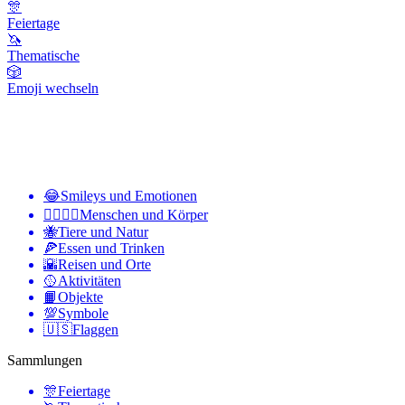
🎊
Feiertage
🦄
Thematische
🎲
Emoji wechseln
😂
Smileys und Emotionen
👩‍❤️‍💋‍👨
Menschen und Körper
🐝
Tiere und Natur
🍕
Essen und Trinken
🌇
Reisen und Orte
🥎
Aktivitäten
📙
Objekte
💯
Symbole
🇺🇸
Flaggen
Sammlungen
🎊
Feiertage