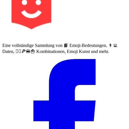
Eine vollständige Sammlung von 📙 Emoji-Bedeutungen, 👨‍💻
Daten, 🙅‍♀️🍕🍔🍟 Kombinationen, Emoji Kunst und mehr.