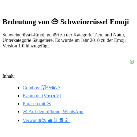
Bedeutung von 🐽 Schweinerüssel Emoji
Schweinerüssel-Emoji gehört zu der Kategorie Tiere und Natur,
Unterkategorie Säugetiere. Es wurde im Jahr 2010 zu der Emoji-
Version 1.0 hinzugefügt.
Inhalt:
Combos: 🐷🐽🐖💩
Kaomoji: (V●ᴥ●V)
Phrasen mit 🐽
🐽 Auf dem iPhone, WhatsApp
Verwandt🤥 🚅 👂 🥓 👃