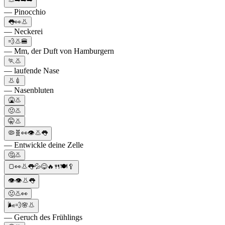
— Pinocchio
👅👀👃
— Neckerei
💨👃🍔
— Mm, der Duft von Hamburgern
🏃👃
— laufende Nase
👃💉
— Nasenbluten
🤮👃
🤢👃
🤫👃
🦠🧬👀👁👃👅
— Entwickle deine Zelle
🤔👃
🍞👀👃👅💦😋🔥🍴🍽️🥄
👁👁👃👅
🤢👃👀
🌬💨🌸👃
— Geruch des Frühlings