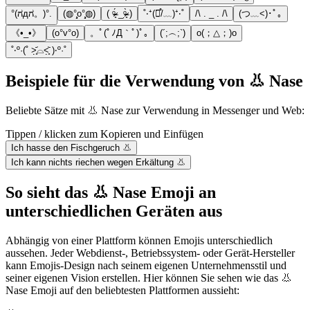
°(ಗдಗ。)°.
(◍°̧̧̧o°̧̧̧◍)
( ᵒ̴̶̷̥́ _ᵒ̴̶̷̣̥̀ )
˚‧⁺(͘๑̊/﹏)⁺‧˚
/\ . _ . /\
(つ﹏<)･ﾟ｡
《•_•》
(o°v°o)
。ﾟ(ﾟﾉД｀ﾟ)ﾟ｡
(´;︵;`)
o(；△；)o
˚‧º·(˚ ˃̣̣̥᷄⌓˂̣̣̥᷅ )‧º·˚
Beispiele für die Verwendung von 👃 Nase
Beliebte Sätze mit 👃 Nase zur Verwendung in Messenger und Web:
Tippen / klicken zum Kopieren und Einfügen
Ich hasse den Fischgeruch 👃
Ich kann nichts riechen wegen Erkältung 👃
So sieht das 👃 Nase Emoji an
unterschiedlichen Geräten aus
Abhängig von einer Plattform können Emojis unterschiedlich
aussehen. Jeder Webdienst-, Betriebssystem- oder Gerät-Hersteller
kann Emojis-Design nach seinem eigenen Unternehmensstil und
seiner eigenen Vision erstellen. Hier können Sie sehen wie das 👃
Nase Emoji auf den beliebtesten Plattformen aussieht: