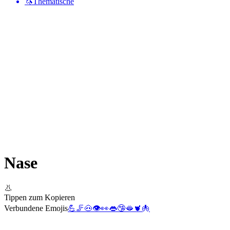
🦄
Thematische
Nase
👃
Tippen zum Kopieren
Verbundene Emojis
💪
🦵
🐽
👁️
👀
👄
🤥
🫦
🫀
🫁