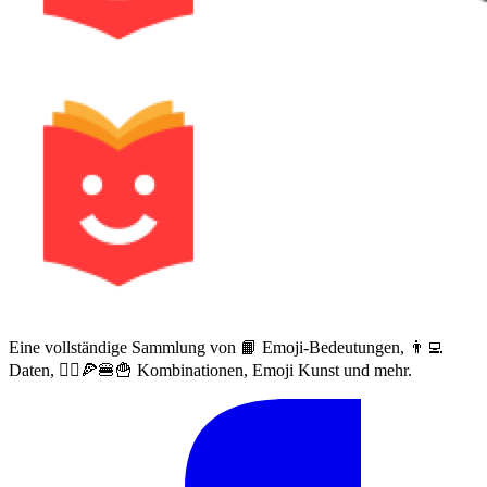
Eine vollständige Sammlung von 📙 Emoji-Bedeutungen, 👨‍💻
Daten, 🙅‍♀️🍕🍔🍟 Kombinationen, Emoji Kunst und mehr.