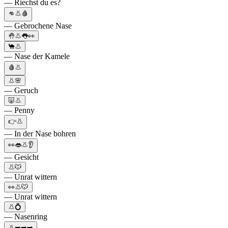
— Riechst du es?
👊👃🩸
— Gebrochene Nase
🤚👃👅👀
🐪👃
— Nase der Kamele
🩸👃
👃🌸
— Geruch
🐷👃
— Penny
👉👃
— In der Nase bohren
👀👄👃👂
— Gesicht
👃🐭
— Unrat wittern
👀👃🐭
— Unrat wittern
👃💍
— Nasenring
👃➡️➡️➡️