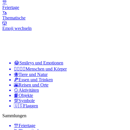
🎊
Feiertage
🦄
Thematische
🎲
Emoji wechseln
😂
Smileys und Emotionen
👩‍❤️‍💋‍👨
Menschen und Körper
🐝
Tiere und Natur
🍕
Essen und Trinken
🌇
Reisen und Orte
🥎
Aktivitäten
📙
Objekte
💯
Symbole
🇺🇸
Flaggen
Sammlungen
🎊
Feiertage