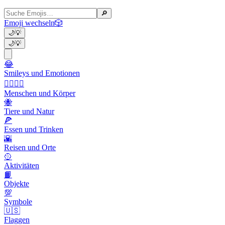
🔎
Emoji wechseln
🎲
🌙
💡
🌙
💡
😂
Smileys und Emotionen
👩‍❤️‍💋‍👨
Menschen und Körper
🐝
Tiere und Natur
🍕
Essen und Trinken
🌇
Reisen und Orte
🥎
Aktivitäten
📙
Objekte
💯
Symbole
🇺🇸
Flaggen