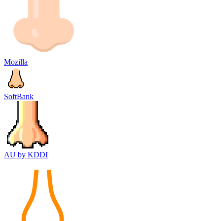
Mozilla
SoftBank
AU by KDDI