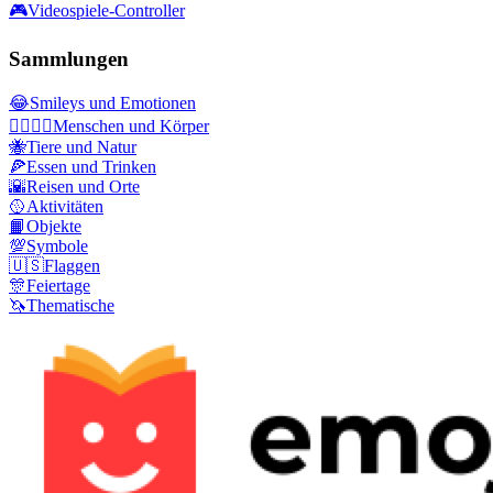
🎮
Videospiele-Controller
Sammlungen
😂
Smileys und Emotionen
👩‍❤️‍💋‍👨
Menschen und Körper
🐝
Tiere und Natur
🍕
Essen und Trinken
🌇
Reisen und Orte
🥎
Aktivitäten
📙
Objekte
💯
Symbole
🇺🇸
Flaggen
🎊
Feiertage
🦄
Thematische