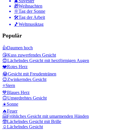
🎄
Silvester
🎁
Weihnachten
🌞
Tag der Sonne
🛠
Tag der Arbeit
🎵
Weltmusiktag
Populär
👍
Daumen hoch
😘
Kuss zuwerfendes Gesicht
😍
Lächelndes Gesicht mit herzförmigen Augen
❤️
Rotes Herz
😂
Gesicht mit Freudentränen
😉
Zwinkerndes Gesicht
⭐
Stern
💙
Blaues Herz
🙃
Umgedrehtes Gesicht
☀️
Sonne
🔥
Feuer
🤗
Fröhliches Gesicht mit umarmenden Händen
🤓
Lächelndes Gesicht mit Brille
☺️
Lächelndes Gesicht