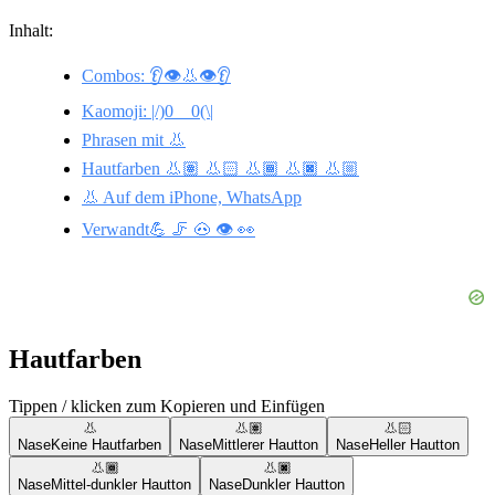
Inhalt:
Combos: 👂👁️👃👁️👂
Kaomoji: |/)0__0(\|
Phrasen mit 👃
Hautfarben 👃🏽 👃🏻 👃🏾 👃🏿 👃🏼
👃 Auf dem iPhone, WhatsApp
Verwandt💪 🦵 🐽 👁️ 👀
Hautfarben
Tippen / klicken zum Kopieren und Einfügen
👃
👃🏽
👃🏻
Nase
Keine Hautfarben
Nase
Mittlerer Hautton
Nase
Heller Hautton
👃🏾
👃🏿
Nase
Mittel-dunkler Hautton
Nase
Dunkler Hautton