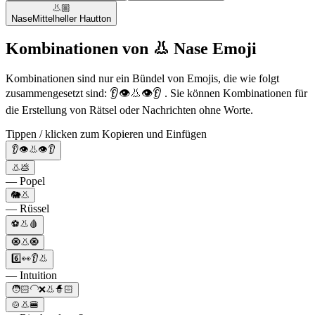
👃🏼
Nase
Mittelheller Hautton
Kombinationen von 👃 Nase Emoji
Kombinationen sind nur ein Bündel von Emojis, die wie folgt
zusammengesetzt sind: 👂👁️👃👁️👂 . Sie können Kombinationen für
die Erstellung von Rätsel oder Nachrichten ohne Worte.
Tippen / klicken zum Kopieren und Einfügen
👂👁️👃👁️👂
👃💩
— Popel
🐘👃
— Rüssel
⚽️👃🩸
🧿👃🧿
6️⃣👀👂👃
— Intuition
🧑🏻‍🦲❌👃🧙🏻
🍲👃🍔