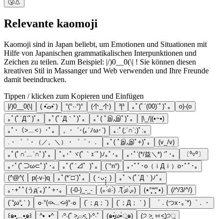
🤧👃
Relevante kaomoji
Kaomoji sind in Japan beliebt, um Emotionen und Situationen mit
Hilfe von Japanischen grammatikalischen Interpunktionen und
Zeichen zu teilen. Zum Beispiel: |/)0__0(\| ! Sie können diesen
kreativen Stil in Massanger und Web verwenden und Ihre Freunde
damit beeindrucken.
Tippen / klicken zum Kopieren und Einfügen
|/)0__0(\|
( •᷄ࡇ•᷅ )
°(°··°)°
(个_个)
³|³
｡ﾟ(ﾟ´(00)`ﾟ)ﾟ｡
o)-(o
｡ﾟ(ﾟ´Д`ﾟ)ﾟ｡
｡ﾟ(ﾟ´Д｀ﾟ)ﾟ｡
｡ﾟ( ﾟஇ‸இﾟ)ﾟ｡
|\_/|(•~•)
｡ﾟ･（>﹏<）･ﾟ｡
。･゜･(｡´ﾉω･`)
｡:ﾟ(;´∩`;)ﾟ:｡
.・゜゜・（／。＼）・゜゜・．
｡ﾟ( ﾟஇ‸இﾟ+)ﾟ｡
(v_/v)
｡ﾟ(ﾟ∩´﹏`∩ﾟ)ﾟ｡
ﾟ｡･ﾟヾ(ﾟ｀ｪ´ﾟ)ﾉ｡ﾟ･｡
｡･ﾟ’(*/益＼*) ‘ﾟ･｡
〔⁰▿⁰〕
｡･ﾟ(ﾟ⊃ω⊂ﾟ)ﾟ･｡
｡ﾟ(ﾟ`⊿゜)ﾟ｡
(`°n°)
｡･ﾟﾟ･o（ｉДｉ）o･ﾟﾟ･｡
(^@^(
p(-v-)q
｡ﾟ(*´□`)ﾟ｡
( ･ᴗ･̥̥̥ )
｡ﾟヽ(ﾟ´Д｀)ﾉﾟ｡
｡･+ﾟﾟ(うд´｡)ﾟﾟ+･｡
(-0-)_-_-
(⁎·́௰·̀)◞ ͂͂(˒̩̩̥́௰˓̩̩̥̀⁎)
(٭°̧̧̧꒳°̧̧̧٭)
(/^/3/^/)
(´°̥̥̥ω°̥̥̥｀)
๐·°(৹˃̵﹏˂̵৹)°·๐
(´；д；`)
(´；Д；｀)
゜．(つx･｡`*)゜．・
꒰๑•̥﹏•̥๑꒱
^•_•^
‧º·(˚ ˃̣̣̥⌓˂̣̣̥ )‧º·˚
(๑•̥̥̥́ω•̀ू๑)
(੭ ˃̣̣̥ ㅂ˂̣̣̥)੭ु