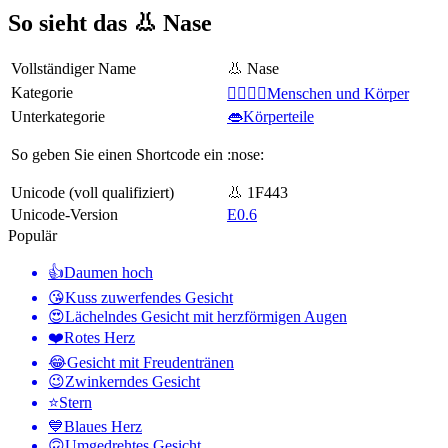
So sieht das 👃 Nase
Vollständiger Name
👃 Nase
Kategorie
👩‍❤️‍💋‍👨Menschen und Körper
Unterkategorie
👄Körperteile
So geben Sie einen Shortcode ein
:nose:
Unicode (voll qualifiziert)
👃 1F443
Unicode-Version
E0.6
Populär
👍
Daumen hoch
😘
Kuss zuwerfendes Gesicht
😍
Lächelndes Gesicht mit herzförmigen Augen
❤️
Rotes Herz
😂
Gesicht mit Freudentränen
😉
Zwinkerndes Gesicht
⭐
Stern
💙
Blaues Herz
🙃
Umgedrehtes Gesicht