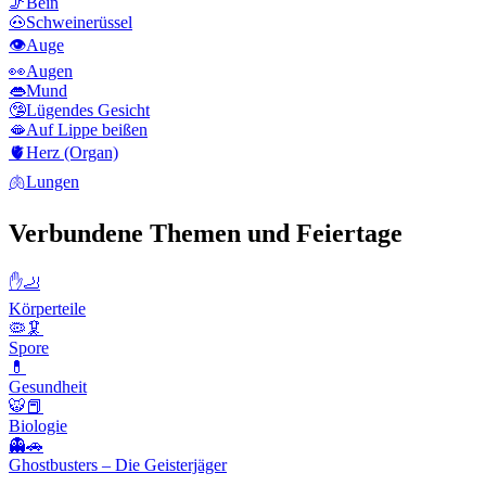
🦵
Bein
🐽
Schweinerüssel
👁️
Auge
👀
Augen
👄
Mund
🤥
Lügendes Gesicht
🫦
Auf Lippe beißen
🫀
Herz (Organ)
🫁
Lungen
Verbundene Themen und Feiertage
✋🦶
Körperteile
🦠🦑
Spore
💊
Gesundheit
🐯📕
Biologie
👻🚗
Ghostbusters – Die Geisterjäger