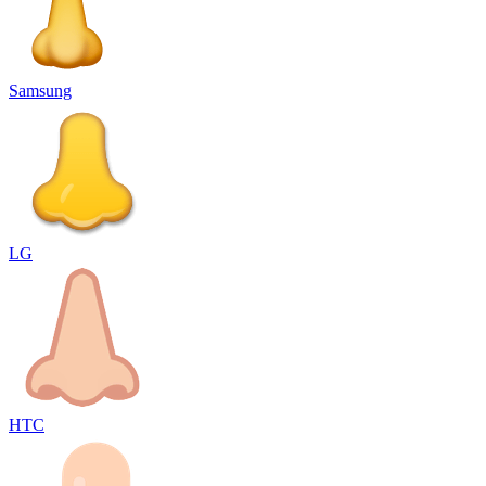
Samsung
LG
HTC