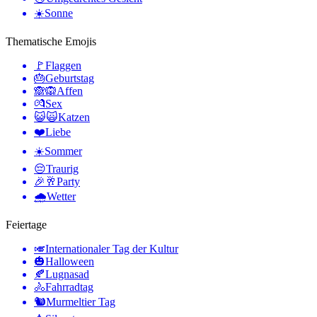
☀️
Sonne
Thematische Emojis
🚩
Flaggen
🎂
Geburtstag
🙈🙉
Affen
💏
Sex
😺🙀
Katzen
❤️
Liebe
☀️
Sommer
😔
Traurig
🎉🥂
Party
🌧
Wetter
Feiertage
🎺
Internationaler Tag der Kultur
🎃
Halloween
🍂
Lugnasad
🚴
Fahrradtag
🐿
Murmeltier Tag