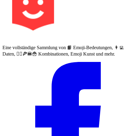
Eine vollständige Sammlung von 📙 Emoji-Bedeutungen, 👨‍💻
Daten, 🙅‍♀️🍕🍔🍟 Kombinationen, Emoji Kunst und mehr.