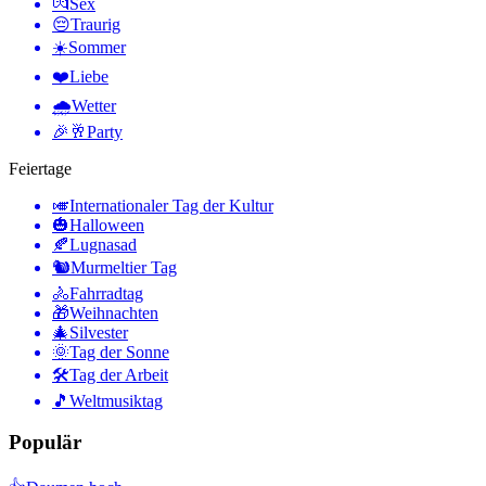
💏
Sex
😔
Traurig
☀️
Sommer
❤️
Liebe
🌧
Wetter
🎉🥂
Party
Feiertage
🎺
Internationaler Tag der Kultur
🎃
Halloween
🍂
Lugnasad
🐿
Murmeltier Tag
🚴
Fahrradtag
🎁
Weihnachten
🎄
Silvester
🌞
Tag der Sonne
🛠
Tag der Arbeit
🎵
Weltmusiktag
Populär