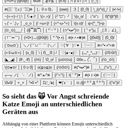
(/×0×\) (@0@)
ಠωಠ
≧∇≦
{o.o}
/\ (l u l ) /\
(!_!)
ฅ(三´ ͡ (ェ)´ ͡ 三)ฅ
(」0 o 0)」
(owo)
:3
(0_0)
\_(o^o)_/
(•/-\•)
~(=-=)~/ | \
ʕ-●-ʔ
\(=.=)/
(╯°□°）╯
\(o_o/
（°ο°）
0(*@*)0
┐(‘～`;)┌
_o_o
(/ =ω=)/
(=^-ω-^=)
\(o.o)/
q=(^_^)=p
(⊙_⊙)___/
(╬▔皿▔)
( ^`~`^ )
(⊃^•ﻌ•^)⊃
( ° v°)¡¡
_(:3 」∠)_
( !￣••￣)
(×0×)→(@0@)
^ ^(•.•)
ฅ(•ㅅ•❀)ฅ
[(0o0)]
(0_0)/
(´⊙ω⊙`)
＼／|￣∪￣ ￣ |＼／
♡(´∀｀)♡♥
♡~♡
ฅ=^•.•^=ฅ
(=①ω①=)
(o_0)
\ ( ẞ__ẞ ) /
♡(●~●)♡
(灬º‿º灬)♡
(//0-0//)
(◣_◢)
(#-_-#)
(/n\)
\0_o/
(u⊙t⊙u)
౦0o ｡ (‾́。‾́ )
(/⊙_⊙\)
\(⊙●⊙/
[ 0 o 0]
o(≧o≦)o
(/⊙0⊙\)
ฅ(^•ﻌ•^)ฅ
_ _\__(°u°)__/
┬─┬ ノ( ゜-゜ノ)
ฅ^-ﻌ-^ฅ
(/°○°\)
t( ˘ ³˘)♥
ฅ(• ɪ •)ฅ
(♡~♡)
\0v0/
×‿×
^•0 •^
Σ(-᷅_-᷄๑)
❤(´ε｀ )
⊙.(╬⁽⁽ ⁰ ⁾⁾ Д ⁽⁽ ⁰ ⁾⁾)
/(°¤°)//
So sieht das 🙀 Vor Angst schreiende
Katze Emoji an unterschiedlichen
Geräten aus
Abhängig von einer Plattform können Emojis unterschiedlich