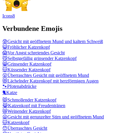
Icons8
Verbundene Emojis
😰
Gesicht mit geöffnetem Mund und kaltem Schweiß
😺
Fröhlicher Katzenkopf
😱
Vor Angst schreiendes Gesicht
😼
Selbstgefällig grinsender Katzenkopf
😸
Grinsender Katzenkopf
😽
Küssender Katzenkopf
😮
Überraschtes Gesicht mit geöffnetem Mund
😻
Lächelnder Katzenkopf mit herzförmigen Augen
🐾
Pfotenabdrücke
🐈
Katze
😾
Schmollender Katzenkopf
😹
Katzenkopf mit Freudentränen
😿
Weinender Katzenkopf
😦
Gesicht mit gerunzelter Stirn und geöffnetem Mund
🐱
Katzenkopf
😯
Überraschtes Gesicht