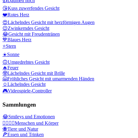
👍
Daumen hoch
😘
Kuss zuwerfendes Gesicht
❤️
Rotes Herz
😍
Lächelndes Gesicht mit herzförmigen Augen
😉
Zwinkerndes Gesicht
😂
Gesicht mit Freudentränen
💙
Blaues Herz
⭐
Stern
☀️
Sonne
🙃
Umgedrehtes Gesicht
🔥
Feuer
🤓
Lächelndes Gesicht mit Brille
🤗
Fröhliches Gesicht mit umarmenden Händen
☺️
Lächelndes Gesicht
🎮
Videospiele-Controller
Sammlungen
😂
Smileys und Emotionen
👩‍❤️‍💋‍👨
Menschen und Körper
🐝
Tiere und Natur
🍕
Essen und Trinken