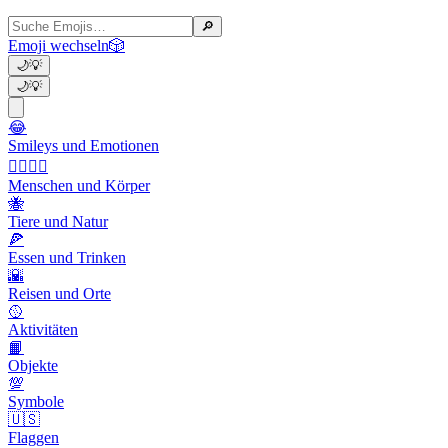
🔎
Emoji wechseln
🎲
🌙
💡
🌙
💡
😂
Smileys und Emotionen
👩‍❤️‍💋‍👨
Menschen und Körper
🐝
Tiere und Natur
🍕
Essen und Trinken
🌇
Reisen und Orte
🥎
Aktivitäten
📙
Objekte
💯
Symbole
🇺🇸
Flaggen