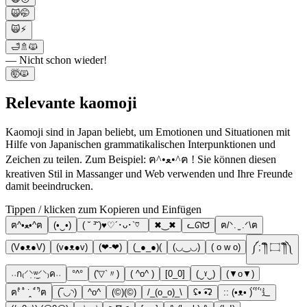
🙀🤭
🙀⚡️
🛁🚿🙀
— Nicht schon wieder!
🤯🙀
Relevante kaomoji
Kaomoji sind in Japan beliebt, um Emotionen und Situationen mit
Hilfe von Japanischen grammatikalischen Interpunktionen und
Zeichen zu teilen. Zum Beispiel: ฅ^•ﻌ•^ฅ ! Sie können diesen
kreativen Stil in Massanger und Web verwenden und Ihre Freunde
damit beeindrucken.
Tippen / klicken zum Kopieren und Einfügen
ฅ^•ﻌ•^ฅ
(•‿•)
( ˘ ³˘)♥︎♡´･ᴗ･`♡
✖‿✖
ᓚᘏᗢ
ฅ/ᐠ. ̫ .ᐟ\ฅ
(V●ᴥ●V)
(v●ᴥ●v)
(❤-❤)
(_●_●)(
(◡‿◡)
( o w o)
༼;´༎ຶ ۝ ༎ຶ༽
˓˓ก₍⸍⸌̣ʷ̣̫⸍̣⸌₎ค˒˒
°^°
(′▽`〃)
( ^o^ )
[0_0]
(‿ˠ‿)
(▼o▼)
ฅ⁽͑ ˚̀ ˙̭ ˚́ ⁾̉ฅ
(‾◡◝)
^o^
(©)(©)
/_(o_o)_\
ʢ• ͡•ʡ
:: (•ᴥ• )́`́’́`́’⻍