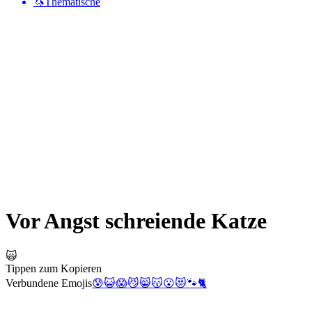
🦄
Thematische
Vor Angst schreiende Katze
🙀
Tippen zum Kopieren
Verbundene Emojis
😰
😺
😱
😼
😸
😽
😮
😻
🐾
🐈