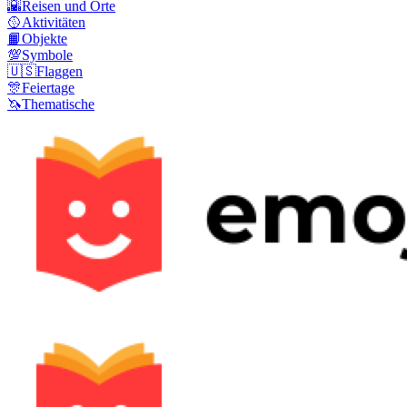
🌇
Reisen und Orte
🥎
Aktivitäten
📙
Objekte
💯
Symbole
🇺🇸
Flaggen
🎊
Feiertage
🦄
Thematische