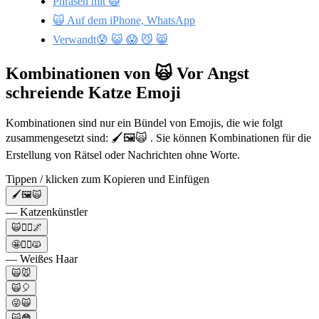
Phrasen mit 🙀
🙀 Auf dem iPhone, WhatsApp
Verwandt😰 😺 😱 😼 😸
Kombinationen von 🙀 Vor Angst
schreiende Katze Emoji
Kombinationen sind nur ein Bündel von Emojis, die wie folgt
zusammengesetzt sind: 🖌️🖼️🙀 . Sie können Kombinationen für die
Erstellung von Rätsel oder Nachrichten ohne Worte.
Tippen / klicken zum Kopieren und Einfügen
🖌️🖼️🙀
— Katzenkünstler
🙀🧟‍♀️🌌
🤩👱‍♂️🙀
— Weißes Haar
🙀🐭
🙀🎈
😜🙀
🙀😳