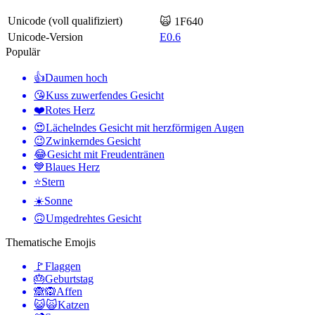
Unicode (voll qualifiziert)
🙀 1F640
Unicode-Version
E0.6
Populär
👍
Daumen hoch
😘
Kuss zuwerfendes Gesicht
❤️
Rotes Herz
😍
Lächelndes Gesicht mit herzförmigen Augen
😉
Zwinkerndes Gesicht
😂
Gesicht mit Freudentränen
💙
Blaues Herz
⭐
Stern
☀️
Sonne
🙃
Umgedrehtes Gesicht
Thematische Emojis
🚩
Flaggen
🎂
Geburtstag
🙈🙉
Affen
😺🙀
Katzen