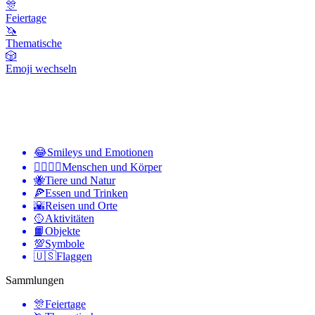
🎊
Feiertage
🦄
Thematische
🎲
Emoji wechseln
😂
Smileys und Emotionen
👩‍❤️‍💋‍👨
Menschen und Körper
🐝
Tiere und Natur
🍕
Essen und Trinken
🌇
Reisen und Orte
🥎
Aktivitäten
📙
Objekte
💯
Symbole
🇺🇸
Flaggen
Sammlungen
🎊
Feiertage