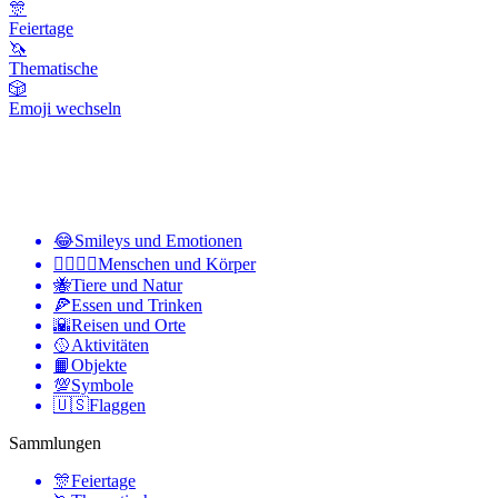
🎊
Feiertage
🦄
Thematische
🎲
Emoji wechseln
😂
Smileys und Emotionen
👩‍❤️‍💋‍👨
Menschen und Körper
🐝
Tiere und Natur
🍕
Essen und Trinken
🌇
Reisen und Orte
🥎
Aktivitäten
📙
Objekte
💯
Symbole
🇺🇸
Flaggen
Sammlungen
🎊
Feiertage