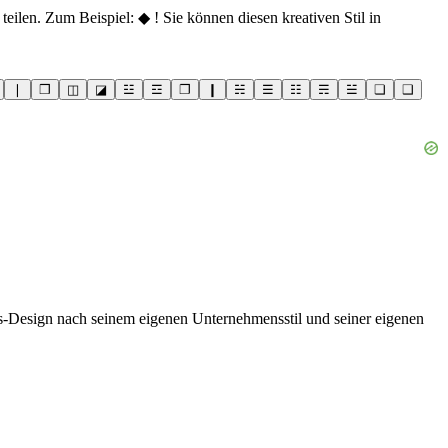
ilen. Zum Beispiel: ◆ ! Sie können diesen kreativen Stil in
❘
❒
◫
◪
☳
☲
❐
❙
☵
☰
☷
☴
☱
❏
❑
is-Design nach seinem eigenen Unternehmensstil und seiner eigenen