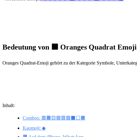
Bedeutung von 🟧 Oranges Quadrat Emoji
Oranges Quadrat-Emoji gehört zu der Kategorie Symbole, Unterkateg
Inhalt:
Combos: 🟥🟧🟨🟩🟦🟪⬛️⬜️🟫
Kaomoji: ◆
🟧 Auf dem iPhone, WhatsApp