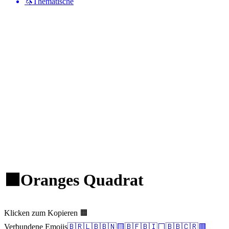
🦄
Thematische
🟧
Oranges Quadrat
Klicken zum Kopieren 🟧
Verbundene Emojis
🇧🇷
🇱🇧
🇧🇳
🟨
🇧🇫
🇧🇮
⬜
🇧🇧
🇨🇷
🟥