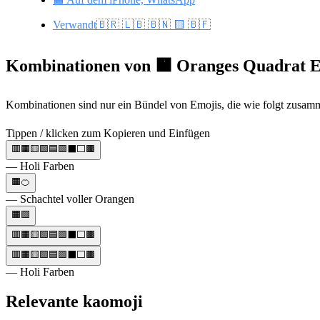
Verwandt🇧🇷 🇱🇧 🇧🇳 🟨 🇧🇫
Kombinationen von 🟧 Oranges Quadrat 
Kombinationen sind nur ein Bündel von Emojis, die wie folgt zusam
Tippen / klicken zum Kopieren und Einfügen
🟥🟧🟨🟩🟦🟪⬛️⬜️🟫
— Holi Farben
🟧🍊
— Schachtel voller Orangen
🟧🟩
🟥🟧🟨🟩🟦🟪⬛️⬜️🟫
🟥🟧🟨🟩🟦🟪⬛️⬜️🟫
— Holi Farben
Relevante kaomoji