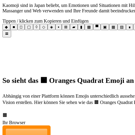
Kaomoji sind in Japan beliebt, um Emotionen und Situationen mit Hil
Massanger und Web verwenden und Ihre Freunde damit beeindrucke
Tippen / klicken zum Kopieren und Einfügen
◆
■
□
▢
◊
◇
◈
▪
⊠
▰
▮
▩
▀
▣
▦
▨
∎
〓
So sieht das 🟧 Oranges Quadrat Emoji an
Abhängig von einer Plattform können Emojis unterschiedlich aussehe
Vision erstellen. Hier können Sie sehen wie das 🟧 Oranges Quadrat E
🟧
Ihr Browser