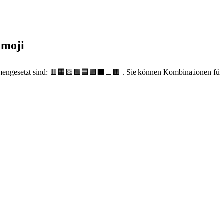
Emoji
mengesetzt sind: 🟥🟧🟨🟩🟦🟪⬛️⬜️🟫 . Sie können Kombinationen für 