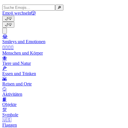
🔎
Emoji wechseln
🎲
🌙
💡
🌙
💡
😂
Smileys und Emotionen
👩‍❤️‍💋‍👨
Menschen und Körper
🐝
Tiere und Natur
🍕
Essen und Trinken
🌇
Reisen und Orte
🥎
Aktivitäten
📙
Objekte
💯
Symbole
🇺🇸
Flaggen