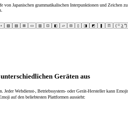
fe von Japanischen grammatikalischen Interpunktionen und Zeichen zu te
n.
▫
▧
▤
⊞
▭
▥
⊡
◧
▱
⊟
▯
◨
◩
❚
☶
( ͡~ ͜ʖ ͡°)
 unterschiedlichen Geräten aus
n. Jeder Webdienst-, Betriebssystem- oder Gerät-Hersteller kann Emoj
moji auf den beliebtesten Plattformen aussieht: