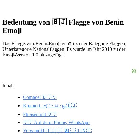
Bedeutung von 🇧🇯 Flagge von Benin
Emoji
Das Flagge-von-Benin-Emoji gehört zu der Kategorie Flaggen,
Unterkategorie Nationalflaggen. Es wurde im Jahr 2010 zu der
Emoji-Version 1.0 hinzugefügt.
Inhalt:
Combos: 🇧🇯📿
Kaomoji: ╭(♡･ㅂ･)و/🇧🇯
Phrasen mit 🇧🇯
🇧🇯 Auf dem iPhone, WhatsApp
Verwandt🇧🇫 🇳🇬 🏪 🇹🇬 🇳🇪