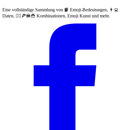
Eine vollständige Sammlung von 📙 Emoji-Bedeutungen, 👨‍💻
Daten, 🙅‍♀️🍕🍔🍟 Kombinationen, Emoji Kunst und mehr.