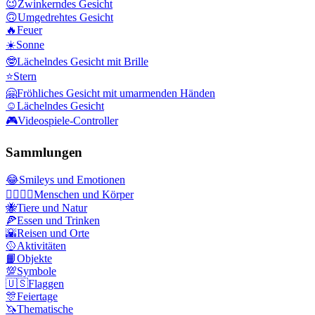
😉
Zwinkerndes Gesicht
🙃
Umgedrehtes Gesicht
🔥
Feuer
☀️
Sonne
🤓
Lächelndes Gesicht mit Brille
⭐
Stern
🤗
Fröhliches Gesicht mit umarmenden Händen
☺️
Lächelndes Gesicht
🎮
Videospiele-Controller
Sammlungen
😂
Smileys und Emotionen
👩‍❤️‍💋‍👨
Menschen und Körper
🐝
Tiere und Natur
🍕
Essen und Trinken
🌇
Reisen und Orte
🥎
Aktivitäten
📙
Objekte
💯
Symbole
🇺🇸
Flaggen
🎊
Feiertage
🦄
Thematische