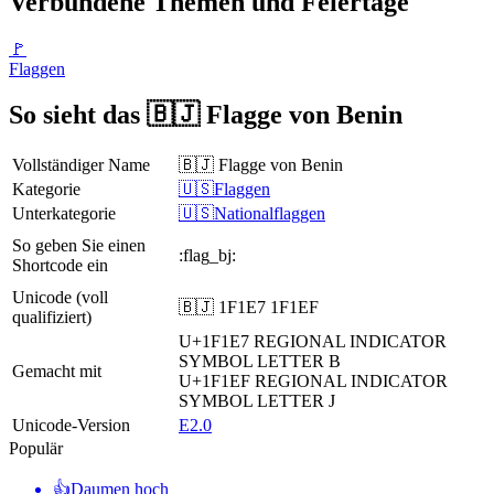
Verbundene Themen und Feiertage
🚩
Flaggen
So sieht das 🇧🇯 Flagge von Benin
Vollständiger Name
🇧🇯 Flagge von Benin
Kategorie
🇺🇸Flaggen
Unterkategorie
🇺🇸Nationalflaggen
So geben Sie einen
:flag_bj:
Shortcode ein
Unicode (voll
🇧🇯 1F1E7 1F1EF
qualifiziert)
U+1F1E7
REGIONAL INDICATOR
SYMBOL LETTER B
Gemacht mit
U+1F1EF
REGIONAL INDICATOR
SYMBOL LETTER J
Unicode-Version
E2.0
Populär
👍
Daumen hoch