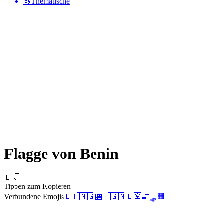
🦄
Thematische
Flagge von Benin
🇧🇯
Tippen zum Kopieren
Verbundene Emojis
🇧🇫
🇳🇬
🏪
🇹🇬
🇳🇪
🈳
🧇
🛷
🟧