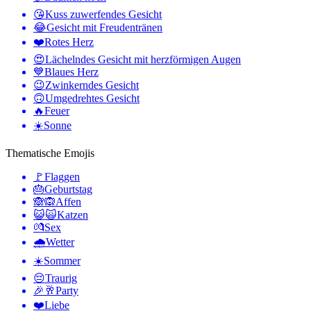
😘
Kuss zuwerfendes Gesicht
😂
Gesicht mit Freudentränen
❤️
Rotes Herz
😍
Lächelndes Gesicht mit herzförmigen Augen
💙
Blaues Herz
😉
Zwinkerndes Gesicht
🙃
Umgedrehtes Gesicht
🔥
Feuer
☀️
Sonne
Thematische Emojis
🚩
Flaggen
🎂
Geburtstag
🙈🙉
Affen
😺🙀
Katzen
💏
Sex
🌧
Wetter
☀️
Sommer
😔
Traurig
🎉🥂
Party
❤️
Liebe