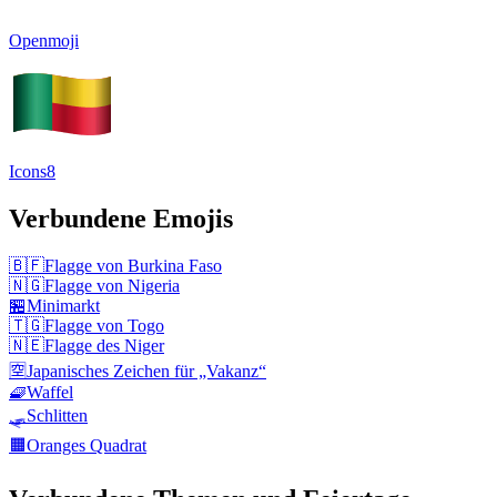
Openmoji
Icons8
Verbundene Emojis
🇧🇫
Flagge von Burkina Faso
🇳🇬
Flagge von Nigeria
🏪
Minimarkt
🇹🇬
Flagge von Togo
🇳🇪
Flagge des Niger
🈳
Japanisches Zeichen für „Vakanz“
🧇
Waffel
🛷
Schlitten
🟧
Oranges Quadrat