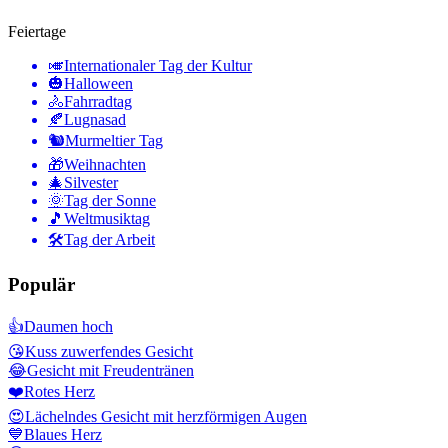
Feiertage
🎺
Internationaler Tag der Kultur
🎃
Halloween
🚴
Fahrradtag
🍂
Lugnasad
🐿
Murmeltier Tag
🎁
Weihnachten
🎄
Silvester
🌞
Tag der Sonne
🎵
Weltmusiktag
🛠
Tag der Arbeit
Populär
👍
Daumen hoch
😘
Kuss zuwerfendes Gesicht
😂
Gesicht mit Freudentränen
❤️
Rotes Herz
😍
Lächelndes Gesicht mit herzförmigen Augen
💙
Blaues Herz