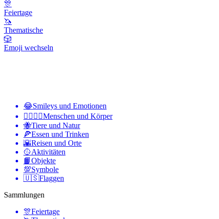
🎊
Feiertage
🦄
Thematische
🎲
Emoji wechseln
😂
Smileys und Emotionen
👩‍❤️‍💋‍👨
Menschen und Körper
🐝
Tiere und Natur
🍕
Essen und Trinken
🌇
Reisen und Orte
🥎
Aktivitäten
📙
Objekte
💯
Symbole
🇺🇸
Flaggen
Sammlungen
🎊
Feiertage