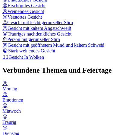
😩
Erschöpftes Gesicht
😢
Weinendes Gesicht
😫
Verstörtes Gesicht
🙁
Gesicht mit leicht gerunzelter Stirn
😓
Gesicht mit kaltem Angstschweiß
😔
Trauriges nachdenkliches Gesicht
🙍
Person mit gerunzelter Stirn
😰
Gesicht mit geöffnetem Mund und kaltem Schweiß
😭
Stark weinendes Gesicht
😶‍🌫️
Gesicht İn Wolken
Verbundene Themen und Feiertage
😖
Montag
🙃
Emotionen
😌
Mittwoch
😔
Traurig
😏
Dienstag