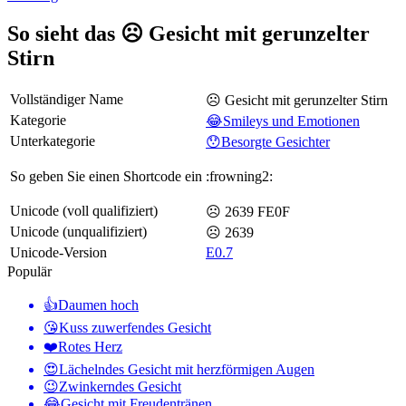
So sieht das ☹️ Gesicht mit gerunzelter
Stirn
Vollständiger Name
☹️ Gesicht mit gerunzelter Stirn
Kategorie
😂Smileys und Emotionen
Unterkategorie
😯Besorgte Gesichter
So geben Sie einen Shortcode ein
:frowning2:
Unicode (voll qualifiziert)
☹️ 2639 FE0F
Unicode (unqualifiziert)
☹ 2639
Unicode-Version
E0.7
Populär
👍
Daumen hoch
😘
Kuss zuwerfendes Gesicht
❤️
Rotes Herz
😍
Lächelndes Gesicht mit herzförmigen Augen
😉
Zwinkerndes Gesicht
😂
Gesicht mit Freudentränen