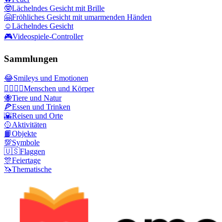
🤓
Lächelndes Gesicht mit Brille
🤗
Fröhliches Gesicht mit umarmenden Händen
☺️
Lächelndes Gesicht
🎮
Videospiele-Controller
Sammlungen
😂
Smileys und Emotionen
👩‍❤️‍💋‍👨
Menschen und Körper
🐝
Tiere und Natur
🍕
Essen und Trinken
🌇
Reisen und Orte
🥎
Aktivitäten
📙
Objekte
💯
Symbole
🇺🇸
Flaggen
🎊
Feiertage
🦄
Thematische