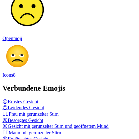
Openmoji
Icons8
Verbundene Emojis
😒
Ernstes Gesicht
😣
Leidendes Gesicht
🙍‍♀️
Frau mit gerunzelter Stirn
😟
Besorgtes Gesicht
😦
Gesicht mit gerunzelter Stirn und geöffnetem Mund
🙍‍♂️
Mann mit gerunzelter Stirn
😞
Enttäuschtes Gesicht