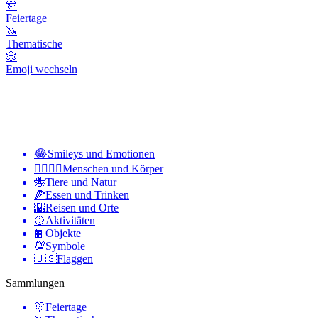
🎊
Feiertage
🦄
Thematische
🎲
Emoji wechseln
😂
Smileys und Emotionen
👩‍❤️‍💋‍👨
Menschen und Körper
🐝
Tiere und Natur
🍕
Essen und Trinken
🌇
Reisen und Orte
🥎
Aktivitäten
📙
Objekte
💯
Symbole
🇺🇸
Flaggen
Sammlungen
🎊
Feiertage