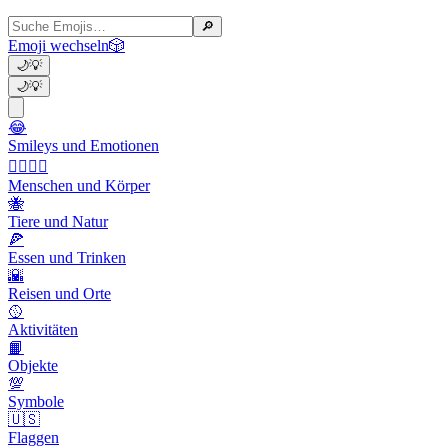
🔎
Emoji wechseln
🎲
🌙
💡
🌙
💡
😂
Smileys und Emotionen
👩‍❤️‍💋‍👨
Menschen und Körper
🐝
Tiere und Natur
🍕
Essen und Trinken
🌇
Reisen und Orte
🥎
Aktivitäten
📙
Objekte
💯
Symbole
🇺🇸
Flaggen