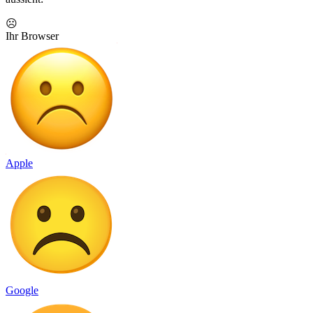
☹️
Ihr Browser
Apple
Google