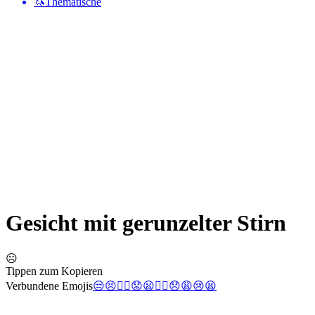
🦄
Thematische
Gesicht mit gerunzelter Stirn
☹️
Tippen zum Kopieren
Verbundene Emojis
😒
😣
🙍‍♀️
😟
😦
🙍‍♂️
😞
😩
😢
😫