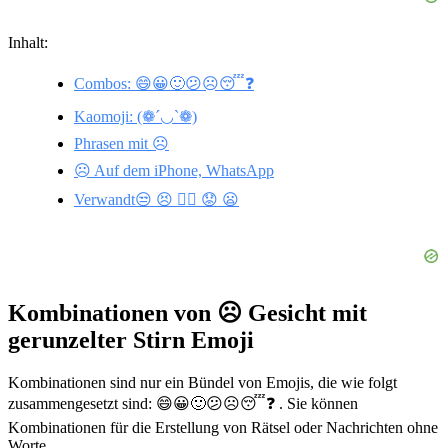
Inhalt:
Combos: 😄😀🙂😕☹️😴❓
Kaomoji: (❁´◡`❁)
Phrasen mit ☹️
☹️ Auf dem iPhone, WhatsApp
Verwandt😒 😣 🙍‍♀️ 😟 😦
Kombinationen von ☹️ Gesicht mit
gerunzelter Stirn Emoji
Kombinationen sind nur ein Bündel von Emojis, die wie folgt
zusammengesetzt sind: 😄😀🙂😕☹️😴❓ . Sie können
Kombinationen für die Erstellung von Rätsel oder Nachrichten ohne
Worte.