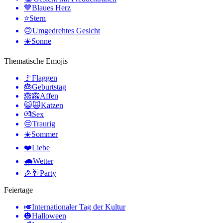
💙
Blaues Herz
⭐
Stern
🙃
Umgedrehtes Gesicht
☀️
Sonne
Thematische Emojis
🚩
Flaggen
🎂
Geburtstag
🙈🙉
Affen
😺🙀
Katzen
💏
Sex
😔
Traurig
☀️
Sommer
❤️
Liebe
🌧
Wetter
🎉🥂
Party
Feiertage
🎺
Internationaler Tag der Kultur
🎃
Halloween