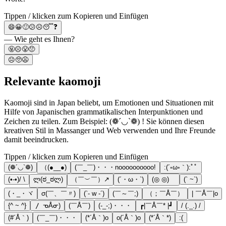
Tippen / klicken zum Kopieren und Einfügen
😄😀🙂😕☹️😴❓
— Wie geht es Ihnen?
🤬☹️😤😠
☹️🥺😩
Relevante kaomoji
Kaomoji sind in Japan beliebt, um Emotionen und Situationen mit
Hilfe von Japanischen grammatikalischen Interpunktionen und
Zeichen zu teilen. Zum Beispiel: (❁´◡`❁) ! Sie können diesen
kreativen Stil in Massanger und Web verwenden und Ihre Freunde
damit beeindrucken.
Tippen / klicken zum Kopieren und Einfügen
(❁´◡`❁)
（(●__●)
(￣_￣)・・・noooooooooo!
:(´◦ω◦｀):ﾟﾟ
(•-•)/ \
ლ(ಠ_ಠლ)
（￣︶￣）↗
(´・ω・`)
(◎ ◎)ゞ
(` ~`)
(・_・ヾ
σ(￣、￣〃)
(`- w -´)
(￣～￣;)
（；￣Å￣）
| ￣Å￣|o
{^ ~ ^}
〳 ᓀÅᓂ)
(￣Å￣)
(-_-;)・・・
┏|￣Å￣* |┛
/ (._.) /
(#´Å｀)
(￣_￣)・・・
(*´Å｀)o
o(´Å｀)o
(*´Å｀*)
:(