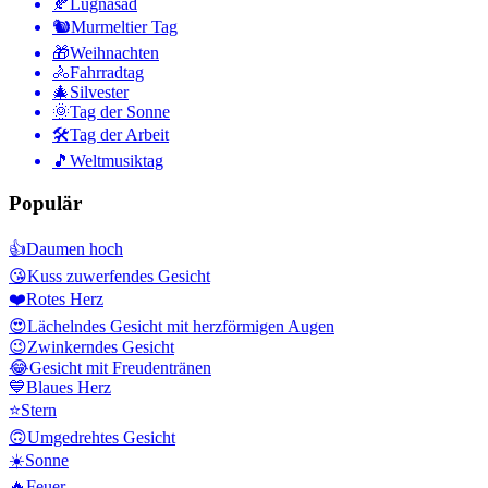
🍂
Lugnasad
🐿
Murmeltier Tag
🎁
Weihnachten
🚴
Fahrradtag
🎄
Silvester
🌞
Tag der Sonne
🛠
Tag der Arbeit
🎵
Weltmusiktag
Populär
👍
Daumen hoch
😘
Kuss zuwerfendes Gesicht
❤️
Rotes Herz
😍
Lächelndes Gesicht mit herzförmigen Augen
😉
Zwinkerndes Gesicht
😂
Gesicht mit Freudentränen
💙
Blaues Herz
⭐
Stern
🙃
Umgedrehtes Gesicht
☀️
Sonne
🔥
Feuer