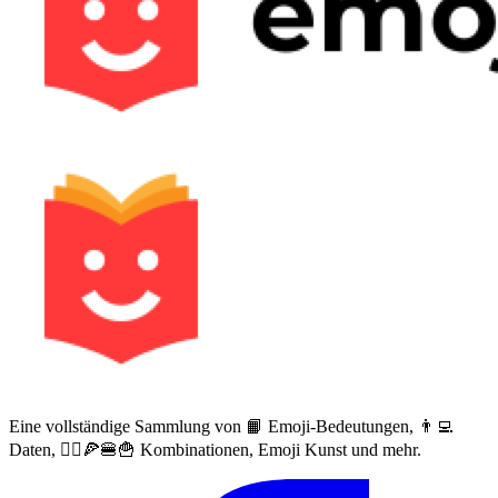
Eine vollständige Sammlung von 📙 Emoji-Bedeutungen, 👨‍💻
Daten, 🙅‍♀️🍕🍔🍟 Kombinationen, Emoji Kunst und mehr.