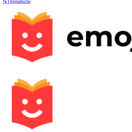
🦄
Thematische