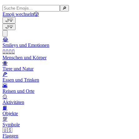
🔎
Emoji wechseln
🎲
🌙
💡
🌙
💡
😂
Smileys und Emotionen
👩‍❤️‍💋‍👨
Menschen und Körper
🐝
Tiere und Natur
🍕
Essen und Trinken
🌇
Reisen und Orte
🥎
Aktivitäten
📙
Objekte
💯
Symbole
🇺🇸
Flaggen