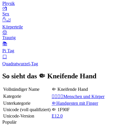
Physik
💏
Sex
✋🦶
Körperteile
😔
Traurig
📚
Pi Tag
⬜️
Quadratwurzel-Tag
So sieht das 🤏 Kneifende Hand
Vollständiger Name
🤏 Kneifende Hand
Kategorie
👩‍❤️‍💋‍👨Menschen und Körper
Unterkategorie
🤏Handgesten mit Finger
Unicode (voll qualifiziert)
🤏 1F90F
Unicode-Version
E12.0
Populär