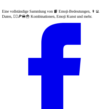
Eine vollständige Sammlung von 📙 Emoji-Bedeutungen, 👨‍💻
Daten, 🙅‍♀️🍕🍔🍟 Kombinationen, Emoji Kunst und mehr.