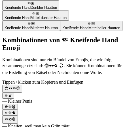
🤏🏿
Kneifende Hand
Dunkler Hautton
🤏🏾
Kneifende Hand
Mittel-dunkler Hautton
🤏🏽
🤏🏼
Kneifende Hand
Mittlerer Hautton
Kneifende Hand
Mittelheller Hautton
Kombinationen von 🤏 Kneifende Hand
Emoji
Kombinationen sind nur ein Bündel von Emojis, die wie folgt
zusammengesetzt sind: 😎🕶️🤏🙂 . Sie können Kombinationen für
die Erstellung von Rätsel oder Nachrichten ohne Worte.
Tippen / klicken zum Kopieren und Einfügen
😎🕶️🤏🙂
🤏🍆
— Kleiner Penis
🍿🤏🗿
🫵🤏🧠
🤏🚫🟢
— Kneifen, weil man kein Grün trägt