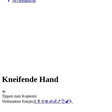
🦄
Thematische
Kneifende Hand
🤏
Tippen zum Kopieren
Verbundene Emojis
🤙
🤞
🤘
🤟
✍️
✌️
🍤
👌
🍆
🫰