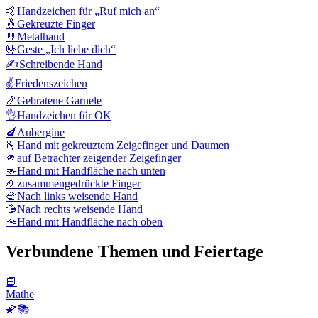
🤙
Handzeichen für „Ruf mich an“
🤞
Gekreuzte Finger
🤘
Metalhand
🤟
Geste „Ich liebe dich“
✍️
Schreibende Hand
✌️
Friedenszeichen
🍤
Gebratene Garnele
👌
Handzeichen für OK
🍆
Aubergine
🫰
Hand mit gekreuztem Zeigefinger und Daumen
🫵
auf Betrachter zeigender Zeigefinger
🫳
Hand mit Handfläche nach unten
🤌
zusammengedrückte Finger
🫲
Nach links weisende Hand
🫱
Nach rechts weisende Hand
🫴
Hand mit Handfläche nach oben
Verbundene Themen und Feiertage
📘
Mathe
🌠📚