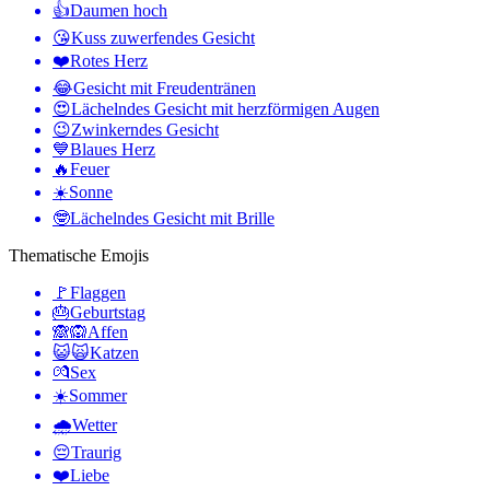
👍
Daumen hoch
😘
Kuss zuwerfendes Gesicht
❤️
Rotes Herz
😂
Gesicht mit Freudentränen
😍
Lächelndes Gesicht mit herzförmigen Augen
😉
Zwinkerndes Gesicht
💙
Blaues Herz
🔥
Feuer
☀️
Sonne
🤓
Lächelndes Gesicht mit Brille
Thematische Emojis
🚩
Flaggen
🎂
Geburtstag
🙈🙉
Affen
😺🙀
Katzen
💏
Sex
☀️
Sommer
🌧
Wetter
😔
Traurig
❤️
Liebe