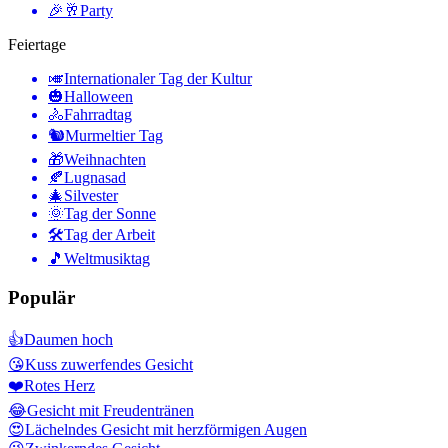
🎉🥂
Party
Feiertage
🎺
Internationaler Tag der Kultur
🎃
Halloween
🚴
Fahrradtag
🐿
Murmeltier Tag
🎁
Weihnachten
🍂
Lugnasad
🎄
Silvester
🌞
Tag der Sonne
🛠
Tag der Arbeit
🎵
Weltmusiktag
Populär
👍
Daumen hoch
😘
Kuss zuwerfendes Gesicht
❤️
Rotes Herz
😂
Gesicht mit Freudentränen
😍
Lächelndes Gesicht mit herzförmigen Augen