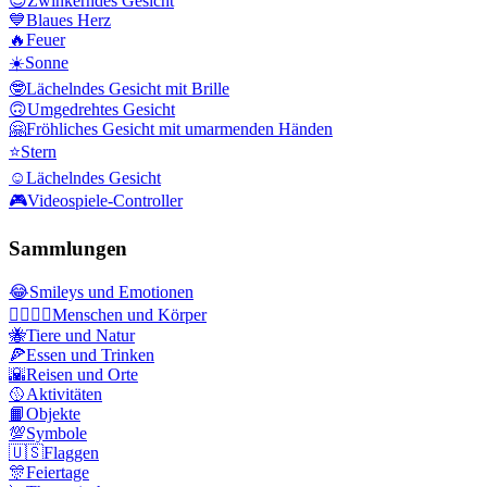
😉
Zwinkerndes Gesicht
💙
Blaues Herz
🔥
Feuer
☀️
Sonne
🤓
Lächelndes Gesicht mit Brille
🙃
Umgedrehtes Gesicht
🤗
Fröhliches Gesicht mit umarmenden Händen
⭐
Stern
☺️
Lächelndes Gesicht
🎮
Videospiele-Controller
Sammlungen
😂
Smileys und Emotionen
👩‍❤️‍💋‍👨
Menschen und Körper
🐝
Tiere und Natur
🍕
Essen und Trinken
🌇
Reisen und Orte
🥎
Aktivitäten
📙
Objekte
💯
Symbole
🇺🇸
Flaggen
🎊
Feiertage