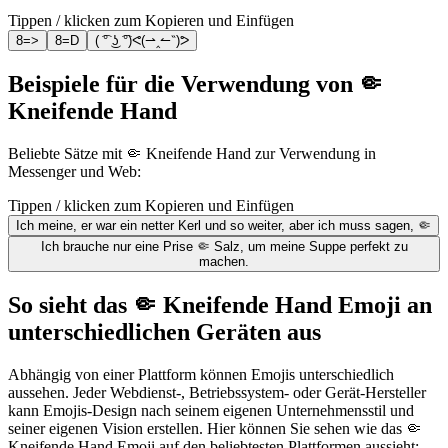
Tippen / klicken zum Kopieren und Einfügen
8=>
8=D
( ͡° ͜ʖ ͡°)ᕙ(⇀‸↼‶)ᕗ
Beispiele für die Verwendung von 🤏
Kneifende Hand
Beliebte Sätze mit 🤏 Kneifende Hand zur Verwendung in
Messenger und Web:
Tippen / klicken zum Kopieren und Einfügen
Ich meine, er war ein netter Kerl und so weiter, aber ich muss sagen, 🤏
Ich brauche nur eine Prise 🤏 Salz, um meine Suppe perfekt zu
machen.
So sieht das 🤏 Kneifende Hand Emoji an
unterschiedlichen Geräten aus
Abhängig von einer Plattform können Emojis unterschiedlich
aussehen. Jeder Webdienst-, Betriebssystem- oder Gerät-Hersteller
kann Emojis-Design nach seinem eigenen Unternehmensstil und
seiner eigenen Vision erstellen. Hier können Sie sehen wie das 🤏
Kneifende Hand Emoji auf den beliebtesten Plattformen aussieht: