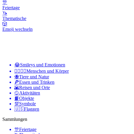
🎊
Feiertage
🦄
Thematische
🎲
Emoji wechseln
😂
Smileys und Emotionen
👩‍❤️‍💋‍👨
Menschen und Körper
🐝
Tiere und Natur
🍕
Essen und Trinken
🌇
Reisen und Orte
🥎
Aktivitäten
📙
Objekte
💯
Symbole
🇺🇸
Flaggen
Sammlungen
🎊
Feiertage