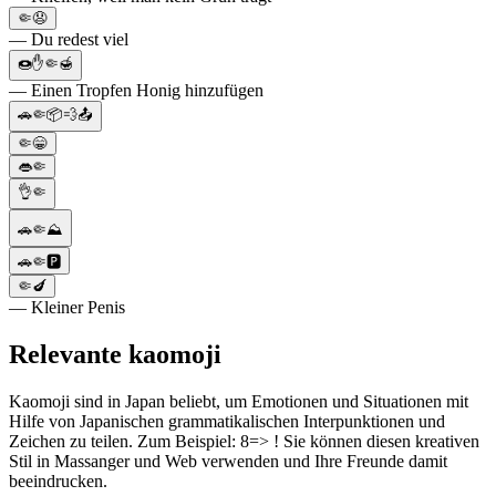
🤏😧
— Du redest viel
🍩✋🤏🍯
— Einen Tropfen Honig hinzufügen
🚗🤏📦💨📤
🤏😁
👄🤏
👌🤏
🚗🤏⛰
🚗🤏🅿
🤏🍆
— Kleiner Penis
Relevante kaomoji
Kaomoji sind in Japan beliebt, um Emotionen und Situationen mit
Hilfe von Japanischen grammatikalischen Interpunktionen und
Zeichen zu teilen. Zum Beispiel: 8=> ! Sie können diesen kreativen
Stil in Massanger und Web verwenden und Ihre Freunde damit
beeindrucken.