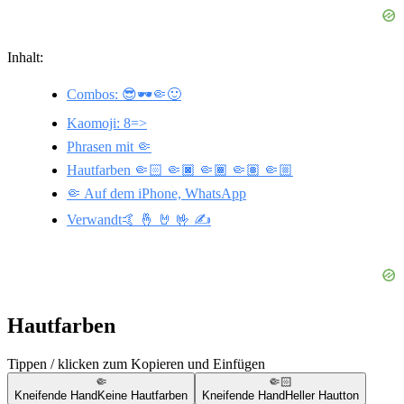
Inhalt:
Combos: 😎🕶️🤏🙂
Kaomoji: 8=>
Phrasen mit 🤏
Hautfarben 🤏🏻 🤏🏿 🤏🏾 🤏🏽 🤏🏼
🤏 Auf dem iPhone, WhatsApp
Verwandt🤙 🤞 🤘 🤟 ✍️
Hautfarben
Tippen / klicken zum Kopieren und Einfügen
🤏
🤏🏻
Kneifende Hand
Keine Hautfarben
Kneifende Hand
Heller Hautton