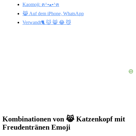
Kaomoji: ฅ^•ﻌ•^ฅ
😹 Auf dem iPhone, WhatsApp
Verwandt🐈 😽 😸 😂 😼
Kombinationen von 😹 Katzenkopf mit
Freudentränen Emoji