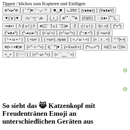
Tippen / klicken zum Kopieren und Einfügen
ฅ^•ﻌ•^ฅ
( ˘ ³˘)♥︎♡´･ᴗ･`♡
✖‿✖
ᓚᘏᗢ
(v●ᴥ●v)
(V●ᴥ●V)
▼(´ᴥ`)▼
˓˓ก₍⸍⸌̣ʷ̣̫⸍̣⸌₎ค˒˒
(‿ˠ‿)
ฅ⁽͑ ˚̀ ˙̭ ˚́ ⁾̉ฅ
(©)(©)
:: (•ᴥ• )́`́’́`́’⻍
≈•ᴥ•≈
/\ (l u l ) /\
ฅ(三´ ͡ (ェ)´ ͡ 三)ฅ
:3
-( l u l )-
\(=.=)/
(^=^)
(^◕ᴥ◕^)
(^˵◕ω◕˵^)
(=`ω´=)
(=^-ω-^=)
(^◔ᴥ◔^)
(/ =ω=)/
(＾• ω •＾)
( =ω= )
( =ω=)..nyaa
( =ノωヽ=)
(= ; ｪ ; =)
^ ^(•.•)
ฅ(•ㅅ•❀)ฅ
(=^･ｪ･^=)
t( ˘ ³˘)♥
(=①ω①=)
(^>⩊<^)
ଲ(ⓛ ω ⓛ)ଲ
×‿×
(♡~♡)
(=^･ω･^=)
(=⌒‿‿⌒=)
So sieht das 😹 Katzenkopf mit
Freudentränen Emoji an
unterschiedlichen Geräten aus