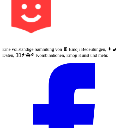
Eine vollständige Sammlung von 📙 Emoji-Bedeutungen, 👨‍💻
Daten, 🙅‍♀️🍕🍔🍟 Kombinationen, Emoji Kunst und mehr.