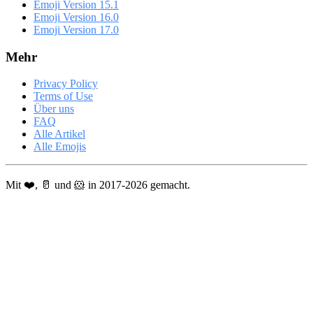
Emoji Version 15.1
Emoji Version 16.0
Emoji Version 17.0
Mehr
Privacy Policy
Terms of Use
Über uns
FAQ
Alle Artikel
Alle Emojis
Mit ❤️, 🥛 und 🐹 in 2017-2026 gemacht.