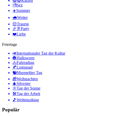
😺🙀
Katzen
💏
Sex
☀️
Sommer
🌧
Wetter
😔
Traurig
🎉🥂
Party
❤️
Liebe
Feiertage
🎺
Internationaler Tag der Kultur
🎃
Halloween
🚴
Fahrradtag
🍂
Lugnasad
🐿
Murmeltier Tag
🎁
Weihnachten
🎄
Silvester
🌞
Tag der Sonne
🛠
Tag der Arbeit
🎵
Weltmusiktag
Populär