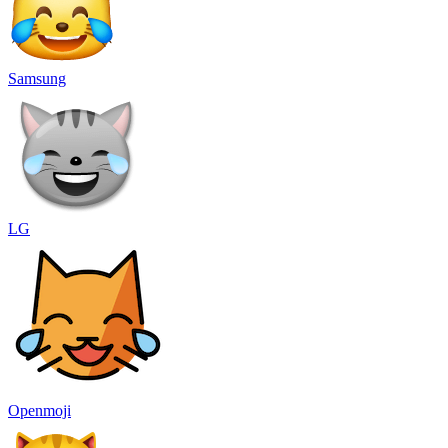
Samsung
LG
Openmoji