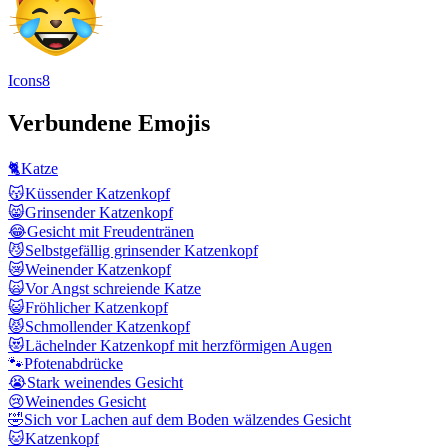
Icons8
Verbundene Emojis
🐈
Katze
😽
Küssender Katzenkopf
😸
Grinsender Katzenkopf
😂
Gesicht mit Freudentränen
😼
Selbstgefällig grinsender Katzenkopf
😿
Weinender Katzenkopf
🙀
Vor Angst schreiende Katze
😺
Fröhlicher Katzenkopf
😾
Schmollender Katzenkopf
😻
Lächelnder Katzenkopf mit herzförmigen Augen
🐾
Pfotenabdrücke
😭
Stark weinendes Gesicht
😢
Weinendes Gesicht
🤣
Sich vor Lachen auf dem Boden wälzendes Gesicht
🐱
Katzenkopf