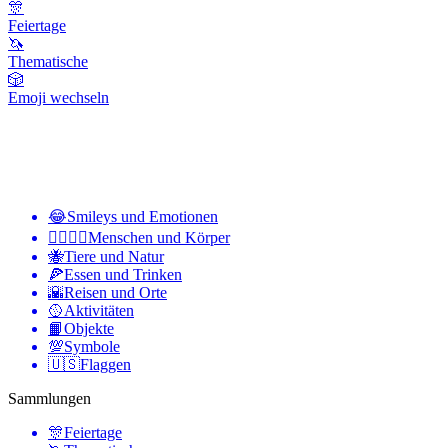
🎊
Feiertage
🦄
Thematische
🎲
Emoji wechseln
😂
Smileys und Emotionen
👩‍❤️‍💋‍👨
Menschen und Körper
🐝
Tiere und Natur
🍕
Essen und Trinken
🌇
Reisen und Orte
🥎
Aktivitäten
📙
Objekte
💯
Symbole
🇺🇸
Flaggen
Sammlungen
🎊
Feiertage