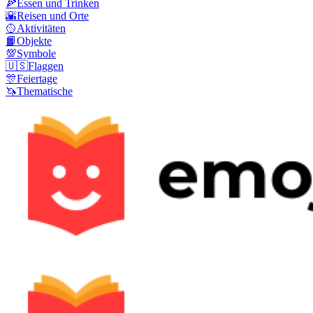
🍕
Essen und Trinken
🌇
Reisen und Orte
🥎
Aktivitäten
📙
Objekte
💯
Symbole
🇺🇸
Flaggen
🎊
Feiertage
🦄
Thematische