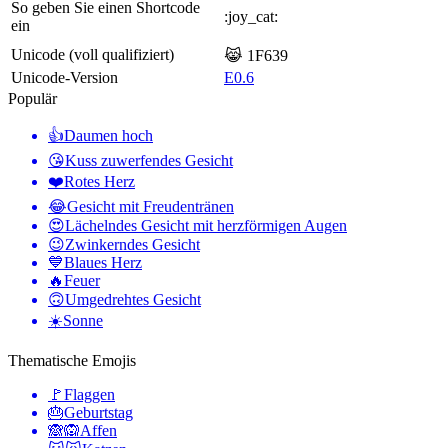
So geben Sie einen Shortcode
:joy_cat:
ein
Unicode (voll qualifiziert)
😹 1F639
Unicode-Version
E0.6
Populär
👍
Daumen hoch
😘
Kuss zuwerfendes Gesicht
❤️
Rotes Herz
😂
Gesicht mit Freudentränen
😍
Lächelndes Gesicht mit herzförmigen Augen
😉
Zwinkerndes Gesicht
💙
Blaues Herz
🔥
Feuer
🙃
Umgedrehtes Gesicht
☀️
Sonne
Thematische Emojis
🚩
Flaggen
🎂
Geburtstag
🙈🙉
Affen