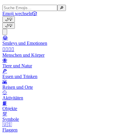
🔎
Emoji wechseln
🎲
🌙
💡
🌙
💡
😂
Smileys und Emotionen
👩‍❤️‍💋‍👨
Menschen und Körper
🐝
Tiere und Natur
🍕
Essen und Trinken
🌇
Reisen und Orte
🥎
Aktivitäten
📙
Objekte
💯
Symbole
🇺🇸
Flaggen