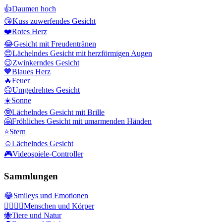
👍
Daumen hoch
😘
Kuss zuwerfendes Gesicht
❤️
Rotes Herz
😂
Gesicht mit Freudentränen
😍
Lächelndes Gesicht mit herzförmigen Augen
😉
Zwinkerndes Gesicht
💙
Blaues Herz
🔥
Feuer
🙃
Umgedrehtes Gesicht
☀️
Sonne
🤓
Lächelndes Gesicht mit Brille
🤗
Fröhliches Gesicht mit umarmenden Händen
⭐
Stern
☺️
Lächelndes Gesicht
🎮
Videospiele-Controller
Sammlungen
😂
Smileys und Emotionen
👩‍❤️‍💋‍👨
Menschen und Körper
🐝
Tiere und Natur