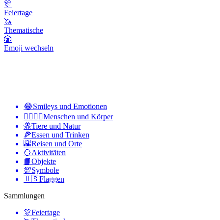
🎊
Feiertage
🦄
Thematische
🎲
Emoji wechseln
😂
Smileys und Emotionen
👩‍❤️‍💋‍👨
Menschen und Körper
🐝
Tiere und Natur
🍕
Essen und Trinken
🌇
Reisen und Orte
🥎
Aktivitäten
📙
Objekte
💯
Symbole
🇺🇸
Flaggen
Sammlungen
🎊
Feiertage