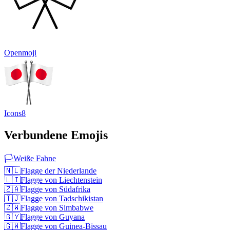
Openmoji
Icons8
Verbundene Emojis
🏳️
Weiße Fahne
🇳🇱
Flagge der Niederlande
🇱🇮
Flagge von Liechtenstein
🇿🇦
Flagge von Südafrika
🇹🇯
Flagge von Tadschikistan
🇿🇼
Flagge von Simbabwe
🇬🇾
Flagge von Guyana
🇬🇼
Flagge von Guinea-Bissau