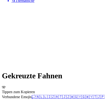
🦄
Thematische
Gekreuzte Fahnen
🎌
Tippen zum Kopieren
Verbundene Emojis
🏳️
🇳🇱
🇱🇮
🇿🇦
🇹🇯
🇿🇼
🇬🇾
🇬🇼
🇾🇹
🇯🇵