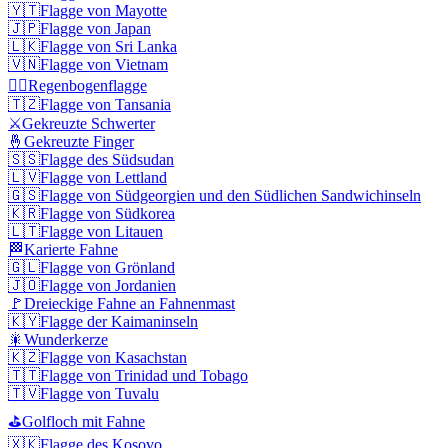
🇾🇹
Flagge von Mayotte
🇯🇵
Flagge von Japan
🇱🇰
Flagge von Sri Lanka
🇻🇳
Flagge von Vietnam
🏳️‍🌈
Regenbogenflagge
🇹🇿
Flagge von Tansania
⚔️
Gekreuzte Schwerter
🤞
Gekreuzte Finger
🇸🇸
Flagge des Südsudan
🇱🇻
Flagge von Lettland
🇬🇸
Flagge von Südgeorgien und den Südlichen Sandwichinseln
🇰🇷
Flagge von Südkorea
🇱🇹
Flagge von Litauen
🏁
Karierte Fahne
🇬🇱
Flagge von Grönland
🇯🇴
Flagge von Jordanien
🚩
Dreieckige Fahne an Fahnenmast
🇰🇾
Flagge der Kaimaninseln
🎇
Wunderkerze
🇰🇿
Flagge von Kasachstan
🇹🇹
Flagge von Trinidad und Tobago
🇹🇻
Flagge von Tuvalu
⛳
Golfloch mit Fahne
🇽🇰
Flagge des Kosovo