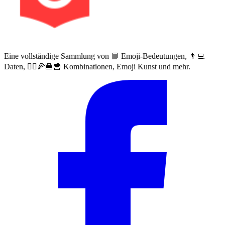
Eine vollständige Sammlung von 📙 Emoji-Bedeutungen, 👨‍💻
Daten, 🙅‍♀️🍕🍔🍟 Kombinationen, Emoji Kunst und mehr.