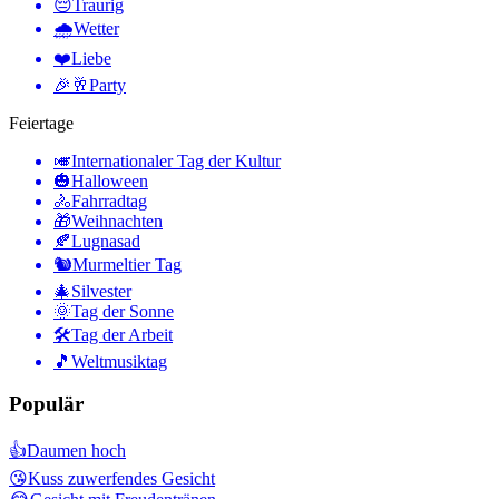
😔
Traurig
🌧
Wetter
❤️
Liebe
🎉🥂
Party
Feiertage
🎺
Internationaler Tag der Kultur
🎃
Halloween
🚴
Fahrradtag
🎁
Weihnachten
🍂
Lugnasad
🐿
Murmeltier Tag
🎄
Silvester
🌞
Tag der Sonne
🛠
Tag der Arbeit
🎵
Weltmusiktag
Populär
👍
Daumen hoch
😘
Kuss zuwerfendes Gesicht