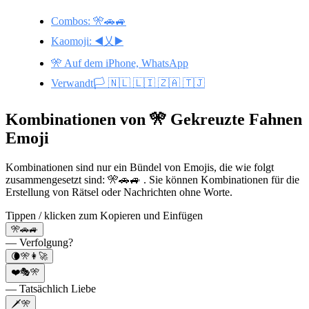
Combos: 🎌🚗🚙
Kaomoji: ◀️乂▶️
🎌 Auf dem iPhone, WhatsApp
Verwandt🏳️ 🇳🇱 🇱🇮 🇿🇦 🇹🇯
Kombinationen von 🎌 Gekreuzte Fahnen
Emoji
Kombinationen sind nur ein Bündel von Emojis, die wie folgt
zusammengesetzt sind: 🎌🚗🚙 . Sie können Kombinationen für die
Erstellung von Rätsel oder Nachrichten ohne Worte.
Tippen / klicken zum Kopieren und Einfügen
🎌🚗🚙
— Verfolgung?
🌘🎌👩‍🚀
❤️🎭🎌
— Tatsächlich Liebe
🗡️🎌