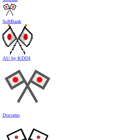
SoftBank
AU by KDDI
Docomo