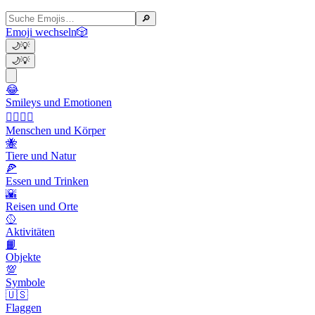
🔎
Emoji wechseln
🎲
🌙
💡
🌙
💡
😂
Smileys und Emotionen
👩‍❤️‍💋‍👨
Menschen und Körper
🐝
Tiere und Natur
🍕
Essen und Trinken
🌇
Reisen und Orte
🥎
Aktivitäten
📙
Objekte
💯
Symbole
🇺🇸
Flaggen