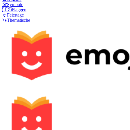
💯
Symbole
🇺🇸
Flaggen
🎊
Feiertage
🦄
Thematische