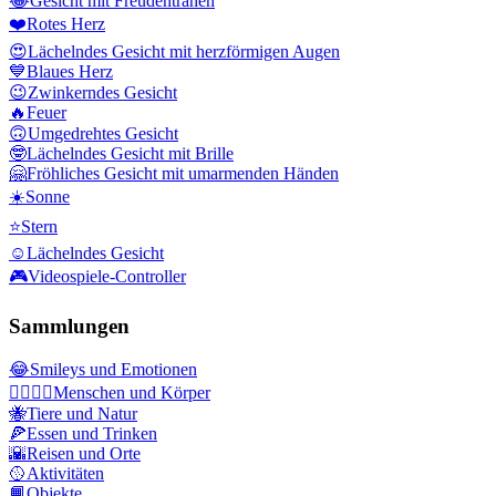
😂
Gesicht mit Freudentränen
❤️
Rotes Herz
😍
Lächelndes Gesicht mit herzförmigen Augen
💙
Blaues Herz
😉
Zwinkerndes Gesicht
🔥
Feuer
🙃
Umgedrehtes Gesicht
🤓
Lächelndes Gesicht mit Brille
🤗
Fröhliches Gesicht mit umarmenden Händen
☀️
Sonne
⭐
Stern
☺️
Lächelndes Gesicht
🎮
Videospiele-Controller
Sammlungen
😂
Smileys und Emotionen
👩‍❤️‍💋‍👨
Menschen und Körper
🐝
Tiere und Natur
🍕
Essen und Trinken
🌇
Reisen und Orte
🥎
Aktivitäten
📙
Objekte