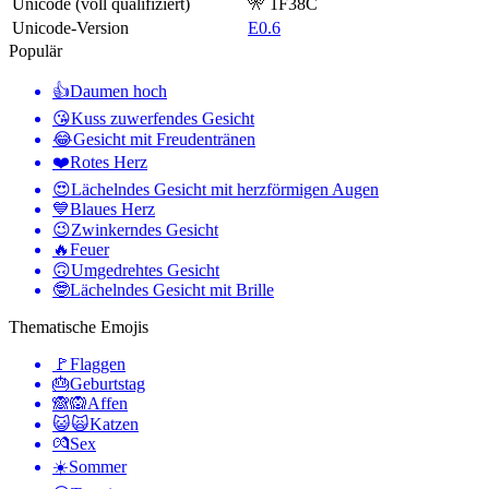
Unicode (voll qualifiziert)
🎌 1F38C
Unicode-Version
E0.6
Populär
👍
Daumen hoch
😘
Kuss zuwerfendes Gesicht
😂
Gesicht mit Freudentränen
❤️
Rotes Herz
😍
Lächelndes Gesicht mit herzförmigen Augen
💙
Blaues Herz
😉
Zwinkerndes Gesicht
🔥
Feuer
🙃
Umgedrehtes Gesicht
🤓
Lächelndes Gesicht mit Brille
Thematische Emojis
🚩
Flaggen
🎂
Geburtstag
🙈🙉
Affen
😺🙀
Katzen
💏
Sex
☀️
Sommer