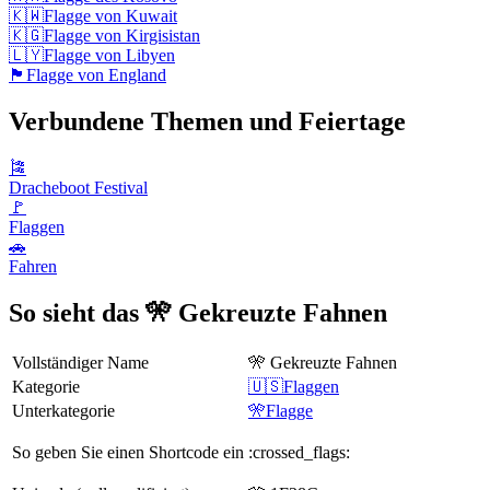
🇰🇼
Flagge von Kuwait
🇰🇬
Flagge von Kirgisistan
🇱🇾
Flagge von Libyen
🏴󠁧󠁢󠁥󠁮󠁧󠁿
Flagge von England
Verbundene Themen und Feiertage
🎏
Dracheboot Festival
🚩
Flaggen
🚗
Fahren
So sieht das 🎌 Gekreuzte Fahnen
Vollständiger Name
🎌 Gekreuzte Fahnen
Kategorie
🇺🇸Flaggen
Unterkategorie
🎌Flagge
So geben Sie einen Shortcode ein
:crossed_flags: