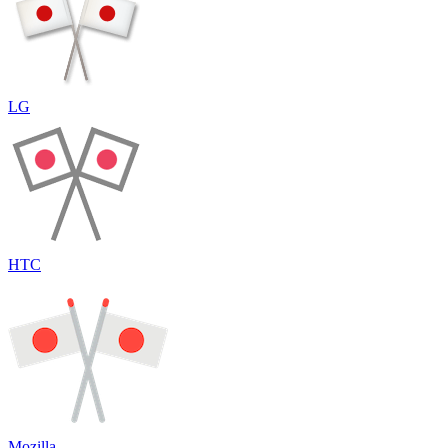
LG
HTC
Mozilla