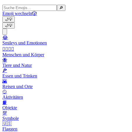
🔎
Emoji wechseln
🎲
🌙
💡
🌙
💡
😂
Smileys und Emotionen
👩‍❤️‍💋‍👨
Menschen und Körper
🐝
Tiere und Natur
🍕
Essen und Trinken
🌇
Reisen und Orte
🥎
Aktivitäten
📙
Objekte
💯
Symbole
🇺🇸
Flaggen