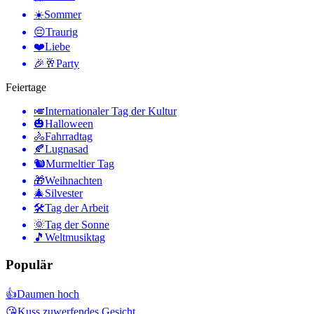
☀️
Sommer
😔
Traurig
❤️
Liebe
🎉🥂
Party
Feiertage
🎺
Internationaler Tag der Kultur
🎃
Halloween
🚴
Fahrradtag
🍂
Lugnasad
🐿
Murmeltier Tag
🎁
Weihnachten
🎄
Silvester
🛠
Tag der Arbeit
🌞
Tag der Sonne
🎵
Weltmusiktag
Populär
👍
Daumen hoch
😘
Kuss zuwerfendes Gesicht