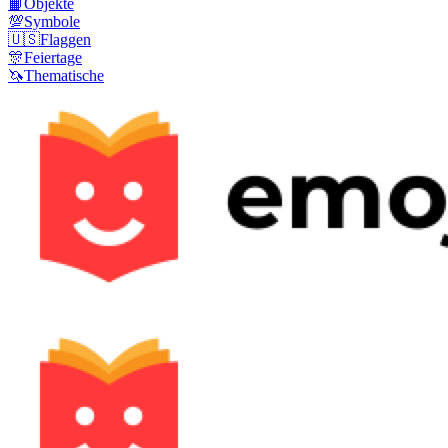
📙
Objekte
💯
Symbole
🇺🇸
Flaggen
🎊
Feiertage
🦄
Thematische