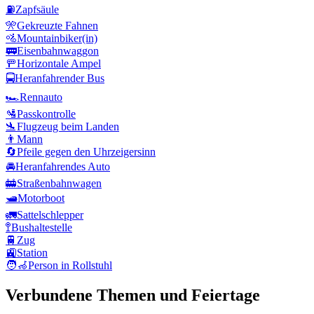
⛽
Zapfsäule
🎌
Gekreuzte Fahnen
🚵
Mountainbiker(in)
🚃
Eisenbahnwaggon
🚥
Horizontale Ampel
🚍
Heranfahrender Bus
🏎️
Rennauto
🛂
Passkontrolle
🛬
Flugzeug beim Landen
👨
Mann
🔄
Pfeile gegen den Uhrzeigersinn
🚘
Heranfahrendes Auto
🚋
Straßenbahnwagen
🛥️
Motorboot
🚛
Sattelschlepper
🚏
Bushaltestelle
🚆
Zug
🚉
Station
🧑‍🦽
Person in Rollstuhl
Verbundene Themen und Feiertage