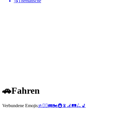
🦄
Thematische
🚗
Fahren
Verbundene Emojis
🚸
👨‍✈️
🚌
🏍️
🚇
📵
🦼
🛤️
🛴
💺