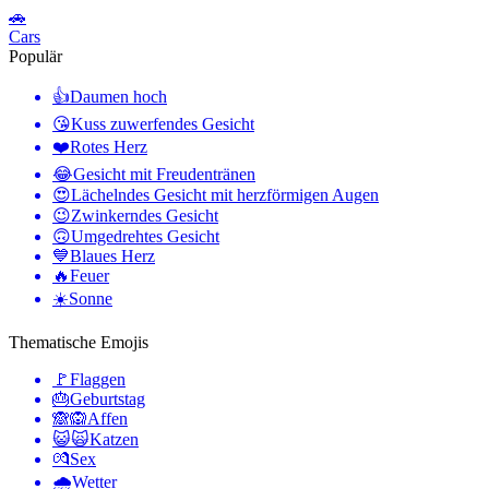
🚗
Cars
Populär
👍
Daumen hoch
😘
Kuss zuwerfendes Gesicht
❤️
Rotes Herz
😂
Gesicht mit Freudentränen
😍
Lächelndes Gesicht mit herzförmigen Augen
😉
Zwinkerndes Gesicht
🙃
Umgedrehtes Gesicht
💙
Blaues Herz
🔥
Feuer
☀️
Sonne
Thematische Emojis
🚩
Flaggen
🎂
Geburtstag
🙈🙉
Affen
😺🙀
Katzen
💏
Sex
🌧
Wetter