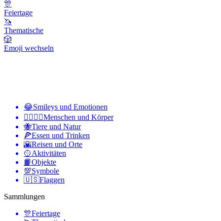
🎊
Feiertage
🦄
Thematische
🎲
Emoji wechseln
😂
Smileys und Emotionen
👩‍❤️‍💋‍👨
Menschen und Körper
🐝
Tiere und Natur
🍕
Essen und Trinken
🌇
Reisen und Orte
🥎
Aktivitäten
📙
Objekte
💯
Symbole
🇺🇸
Flaggen
Sammlungen
🎊
Feiertage