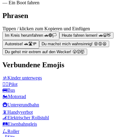
— Ein Boot fahren
Phrasen
Tippen / klicken zum Kopieren und Einfügen
Im Kreis herumfahren 🚗🔴🏳
Heute fahren lernen! 🚗😀👋
Autoreise! 🚗🛣🚥
Du machst mich wahnsinnig! 😵😡😫
Du gehst mir extrem auf den Wecker! 😤😡🤯
Verbundene Emojis
🚸
Kinder unterwegs
👨‍✈️
Pilot
🚌
Bus
🏍️
Motorrad
🚇
Untergrundbahn
📵
Handyverbot
🦼
Elektrischer Rollstuhl
🛤️
Eisenbahngleis
🛴
Roller
💺
Sitz