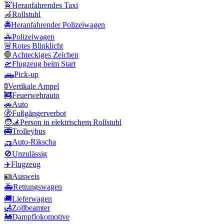
🚖
Heranfahrendes Taxi
🦽
Rollstuhl
🚔
Heranfahrender Polizeiwagen
🚓
Polizeiwagen
🚨
Rotes Blinklicht
🛑
Achteckiges Zeichen
🛫
Flugzeug beim Start
🛻
Pick-up
🚦
Vertikale Ampel
🚒
Feuerwehrauto
🚗
Auto
🚷
Fußgängerverbot
🧑‍🦼
Person in elektrischem Rollstuhl
🚎
Trolleybus
🛺
Auto-Rikscha
🚫
Unzulässig
✈️
Flugzeug
🪪
Ausweis
🚑
Rettungswagen
🚚
Lieferwagen
🛃
Zollbeamter
🚂
Dampflokomotive