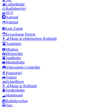
🚡
Luftseilbahn
🚴
Radfahrer(in)
🚙
SUV
🛞
Autorad
🚲
Fahrrad
⛔
Kein Zutritt
🧑
Erwachsene Person
👨‍🦼
Mann in elektrischem Rollstuhl
🛣️
Autobahn
🚐
Minibus
🛵
Motorroller
🚈
Stadtbahn
🚝
Magnetbahn
🎮
Videospiele-Controller
👮
Polizist(in)
🚜
Traktor
🚤
Schnellboot
👨‍🦽
Mann in Rollstuhl
🚊
Straßenbahn
🛹
Skateboard
🚳
Radfahrverbot
🚕
Taxi