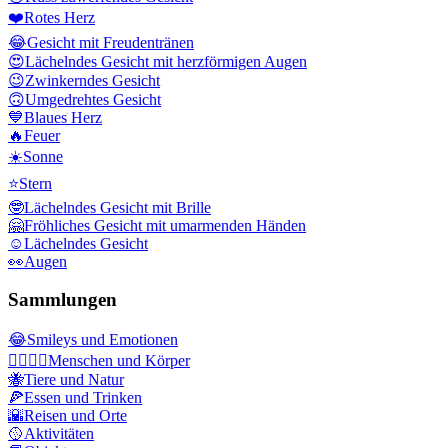
❤️
Rotes Herz
😂
Gesicht mit Freudentränen
😍
Lächelndes Gesicht mit herzförmigen Augen
😉
Zwinkerndes Gesicht
🙃
Umgedrehtes Gesicht
💙
Blaues Herz
🔥
Feuer
☀️
Sonne
⭐
Stern
🤓
Lächelndes Gesicht mit Brille
🤗
Fröhliches Gesicht mit umarmenden Händen
☺️
Lächelndes Gesicht
👀
Augen
Sammlungen
😂
Smileys und Emotionen
👩‍❤️‍💋‍👨
Menschen und Körper
🐝
Tiere und Natur
🍕
Essen und Trinken
🌇
Reisen und Orte
🥎
Aktivitäten