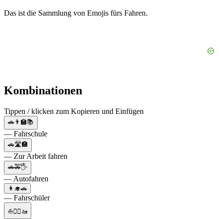
Das ist die Sammlung von Emojis fürs Fahren.
Kombinationen
Tippen / klicken zum Kopieren und Einfügen
🚗👨‍🏫📚
— Fahrschule
🚗🛣🏣
— Zur Arbeit fahren
🚗🚕🖐
— Autofahren
👩‍🎓🚗
— Fahrschüler
⛵🚣‍♀️🚤