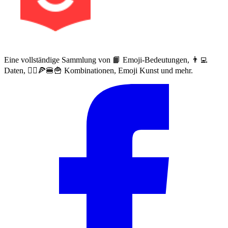
Eine vollständige Sammlung von 📙 Emoji-Bedeutungen, 👨‍💻
Daten, 🙅‍♀️🍕🍔🍟 Kombinationen, Emoji Kunst und mehr.