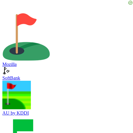
Mozilla
SoftBank
AU by KDDI