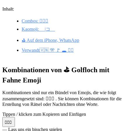
Inhalt:
Combos: 🏌️‍♀️⛳
Kaomoji: __|コ__
⛳ Auf dem iPhone, WhatsApp
Verwandt🇻🇳 🎌 🚩 🕳️ 🏳️‍🌈
Kombinationen von ⛳ Golfloch mit
Fahne Emoji
Kombinationen sind nur ein Bündel von Emojis, die wie folgt
zusammengesetzt sind: 🏌️‍♀️⛳ . Sie können Kombinationen für die
Erstellung von Rätsel oder Nachrichten ohne Worte.
Tippen / klicken zum Kopieren und Einfügen
🏌️‍♀️⛳
— Lass uns ein bisschen spielen