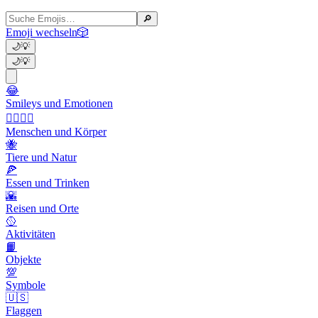
🔎
Emoji wechseln
🎲
🌙
💡
🌙
💡
😂
Smileys und Emotionen
👩‍❤️‍💋‍👨
Menschen und Körper
🐝
Tiere und Natur
🍕
Essen und Trinken
🌇
Reisen und Orte
🥎
Aktivitäten
📙
Objekte
💯
Symbole
🇺🇸
Flaggen