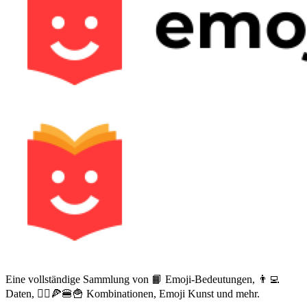
Eine vollständige Sammlung von 📙 Emoji-Bedeutungen, 👨‍💻
Daten, 🙅‍♀️🍕🍔🍟 Kombinationen, Emoji Kunst und mehr.