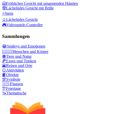
🤗
Fröhliches Gesicht mit umarmenden Händen
🤓
Lächelndes Gesicht mit Brille
⭐
Stern
☺️
Lächelndes Gesicht
🎮
Videospiele-Controller
Sammlungen
😂
Smileys und Emotionen
👩‍❤️‍💋‍👨
Menschen und Körper
🐝
Tiere und Natur
🍕
Essen und Trinken
🌇
Reisen und Orte
🥎
Aktivitäten
📙
Objekte
💯
Symbole
🇺🇸
Flaggen
🎊
Feiertage
🦄
Thematische