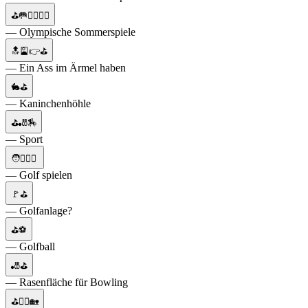
⛳🥅🏋️‍♀️🚴‍♂️
— Olympische Sommerspiele
🔝🎴👉⛳
— Ein Ass im Ärmel haben
🐇⛳
— Kaninchenhöhle
⛳🎳🏇
— Sport
🧑🏌️‍♀️⛳
— Golf spielen
🚩⛳
— Golfanlage?
⛳⚽
— Golfball
🎳⛳
— Rasenfläche für Bowling
⛳🚵‍♂️🏡