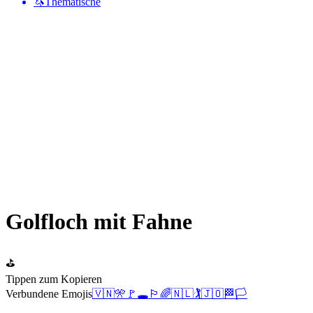
🦄
Thematische
Golfloch mit Fahne
⛳
Tippen zum Kopieren
Verbundene Emojis
🇻🇳
🎌
🚩
🕳️
🏳️‍🌈
🇳🇱
🏌️
🇯🇴
🏁
🏳️