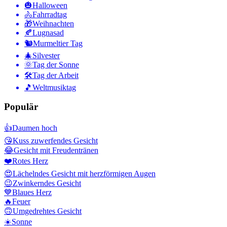
🎃
Halloween
🚴
Fahrradtag
🎁
Weihnachten
🍂
Lugnasad
🐿
Murmeltier Tag
🎄
Silvester
🌞
Tag der Sonne
🛠
Tag der Arbeit
🎵
Weltmusiktag
Populär
👍
Daumen hoch
😘
Kuss zuwerfendes Gesicht
😂
Gesicht mit Freudentränen
❤️
Rotes Herz
😍
Lächelndes Gesicht mit herzförmigen Augen
😉
Zwinkerndes Gesicht
💙
Blaues Herz
🔥
Feuer
🙃
Umgedrehtes Gesicht
☀️
Sonne