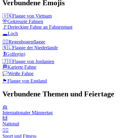
Verbundene Emojis
🇻🇳
Flagge von Vietnam
🎌
Gekreuzte Fahnen
🚩
Dreieckige Fahne an Fahnenmast
🕳️
Loch
🏳️‍🌈
Regenbogenflagge
🇳🇱
Flagge der Niederlande
🏌️
Golfer(in)
🇯🇴
Flagge von Jordanien
🏁
Karierte Fahne
🏳️
Weiße Fahne
🏴󠁧󠁢󠁥󠁮󠁧󠁿
Flagge von England
Verbundene Themen und Feiertage
👱
Internationaler Männertag
🙌
National
🤾‍♀️
Sport und Fitness