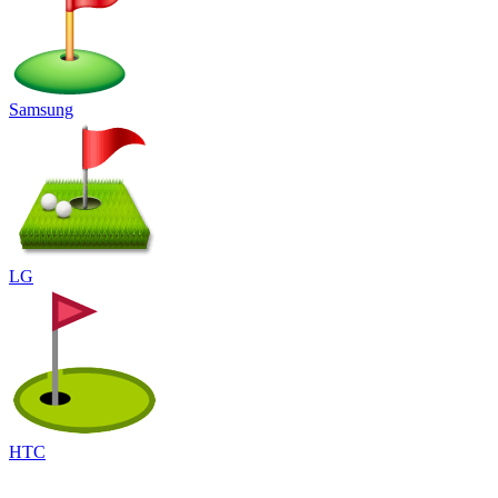
Samsung
LG
HTC