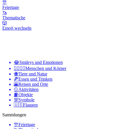
🎊
Feiertage
🦄
Thematische
🎲
Emoji wechseln
😂
Smileys und Emotionen
👩‍❤️‍💋‍👨
Menschen und Körper
🐝
Tiere und Natur
🍕
Essen und Trinken
🌇
Reisen und Orte
🥎
Aktivitäten
📙
Objekte
💯
Symbole
🇺🇸
Flaggen
Sammlungen
🎊
Feiertage