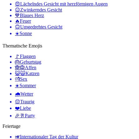
😍
Lächelndes Gesicht mit herzförmigen Augen
😉
Zwinkerndes Gesicht
💙
Blaues Herz
🔥
Feuer
🙃
Umgedrehtes Gesicht
☀️
Sonne
Thematische Emojis
🚩
Flaggen
🎂
Geburtstag
🙈🙉
Affen
😺🙀
Katzen
💏
Sex
☀️
Sommer
🌧
Wetter
😔
Traurig
❤️
Liebe
🎉🥂
Party
Feiertage
🎺
Internationaler Tag der Kultur