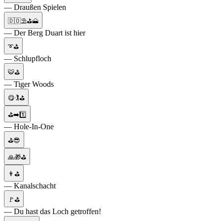
— Draußen Spielen
🇩🇴⛱️⛳🗻
— Der Berg Duart ist hier
➰⛳
— Schlupfloch
🐯⛳
— Tiger Woods
😋🏌⛳
⛳➡️1️⃣
— Hole-In-One
⛳😎
🙏🎁⛳
👨⛳
— Kanalschacht
🚩⛳
— Du hast das Loch getroffen!