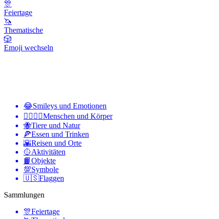
🎊
Feiertage
🦄
Thematische
🎲
Emoji wechseln
😂
Smileys und Emotionen
👩‍❤️‍💋‍👨
Menschen und Körper
🐝
Tiere und Natur
🍕
Essen und Trinken
🌇
Reisen und Orte
🥎
Aktivitäten
📙
Objekte
💯
Symbole
🇺🇸
Flaggen
Sammlungen
🎊
Feiertage