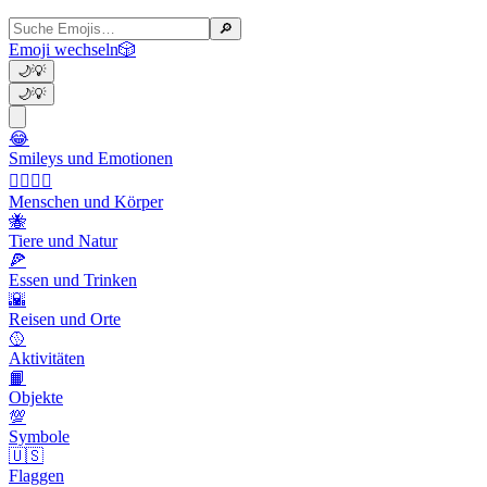
🔎
Emoji wechseln
🎲
🌙
💡
🌙
💡
😂
Smileys und Emotionen
👩‍❤️‍💋‍👨
Menschen und Körper
🐝
Tiere und Natur
🍕
Essen und Trinken
🌇
Reisen und Orte
🥎
Aktivitäten
📙
Objekte
💯
Symbole
🇺🇸
Flaggen