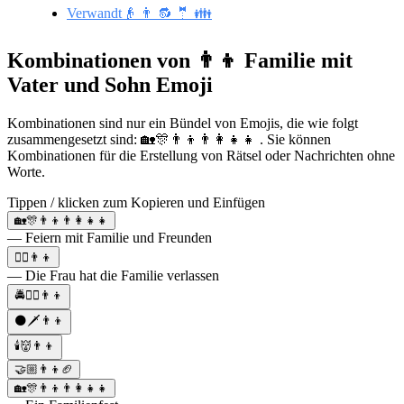
Verwandt👴 👨 🔂 🤵 👪
Kombinationen von 👨‍👦 Familie mit
Vater und Sohn Emoji
Kombinationen sind nur ein Bündel von Emojis, die wie folgt
zusammengesetzt sind: 🏡🎊👨‍👦👨‍👩‍👧‍👧 . Sie können
Kombinationen für die Erstellung von Rätsel oder Nachrichten ohne
Worte.
Tippen / klicken zum Kopieren und Einfügen
🏡🎊👨‍👦👨‍👩‍👧‍👧
— Feiern mit Familie und Freunden
🏃‍♀️👨‍👦
— Die Frau hat die Familie verlassen
🚔👮‍♀️👨‍👦
🌑🗡️👨‍👦
🕯️👹👨‍👦
🤝🏼👨‍👦🏈
🏡🎊👨‍👦👨‍👩‍👧‍👧