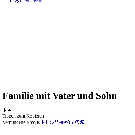
🦄
Thematische
Familie mit Vater und Sohn
👨‍👦
Tippen zum Kopieren
Verbundene Emojis
👴
👨
🔂
🤵
👪
💏
👦
🧑‍🧒