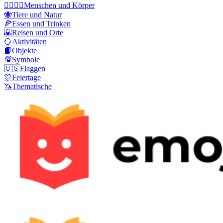
👩‍❤️‍💋‍👨
Menschen und Körper
🐝
Tiere und Natur
🍕
Essen und Trinken
🌇
Reisen und Orte
🥎
Aktivitäten
📙
Objekte
💯
Symbole
🇺🇸
Flaggen
🎊
Feiertage
🦄
Thematische