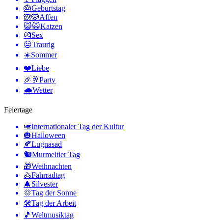
🎂
Geburtstag
🙈🙉
Affen
😺🙀
Katzen
💏
Sex
😔
Traurig
☀️
Sommer
❤️
Liebe
🎉🥂
Party
🌧
Wetter
Feiertage
🎺
Internationaler Tag der Kultur
🎃
Halloween
🍂
Lugnasad
🐿
Murmeltier Tag
🎁
Weihnachten
🚴
Fahrradtag
🎄
Silvester
🌞
Tag der Sonne
🛠
Tag der Arbeit
🎵
Weltmusiktag