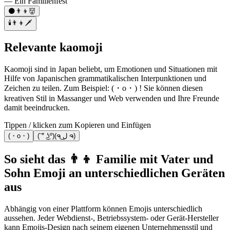
— Ein Familienfest
🌑👨‍👦👹
🕯️👨‍👦🗡️
Relevante kaomoji
Kaomoji sind in Japan beliebt, um Emotionen und Situationen mit
Hilfe von Japanischen grammatikalischen Interpunktionen und
Zeichen zu teilen. Zum Beispiel: (・o・) ! Sie können diesen
kreativen Stil in Massanger und Web verwenden und Ihre Freunde
damit beeindrucken.
Tippen / klicken zum Kopieren und Einfügen
(・o・)
(͝ ° ͜ʖº)(ຈ ل͜ ຈ)
So sieht das 👨‍👦 Familie mit Vater und
Sohn Emoji an unterschiedlichen Geräten
aus
Abhängig von einer Plattform können Emojis unterschiedlich
aussehen. Jeder Webdienst-, Betriebssystem- oder Gerät-Hersteller
kann Emojis-Design nach seinem eigenen Unternehmensstil und