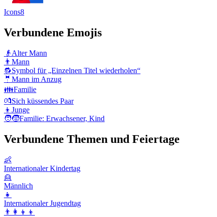
Icons8
Verbundene Emojis
👴
Alter Mann
👨
Mann
🔂
Symbol für „Einzelnen Titel wiederholen“
🤵
Mann im Anzug
👪
Familie
💏
Sich küssendes Paar
👦
Junge
🧑‍🧒
Familie: Erwachsener, Kind
Verbundene Themen und Feiertage
👶
Internationaler Kindertag
👱
Männlich
👧
Internationaler Jugendtag
👨‍👩‍👦‍👦