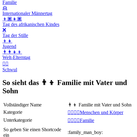
Familie
👱
Internationaler Männertag
👦🏾👧🏾
Tag des afrikanischen Kindes
❌
Tag der Stille
👦👧
Jugend
👨‍👩‍👧‍👦
Welt-Elterntag
🏳️‍🌈
Schwul
So sieht das 👨‍👦 Familie mit Vater und
Sohn
Vollständiger Name
👨‍👦 Familie mit Vater und Sohn
Kategorie
👩‍❤️‍💋‍👨Menschen und Körper
Unterkategorie
👩‍❤️‍💋‍👨Familie
So geben Sie einen Shortcode
:family_man_boy:
ein