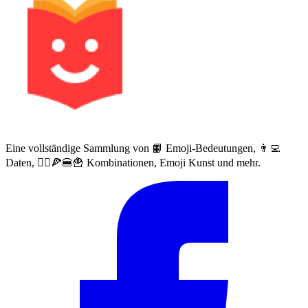
Eine vollständige Sammlung von 📙 Emoji-Bedeutungen, 👨‍💻
Daten, 🙅‍♀️🍕🍔🍟 Kombinationen, Emoji Kunst und mehr.