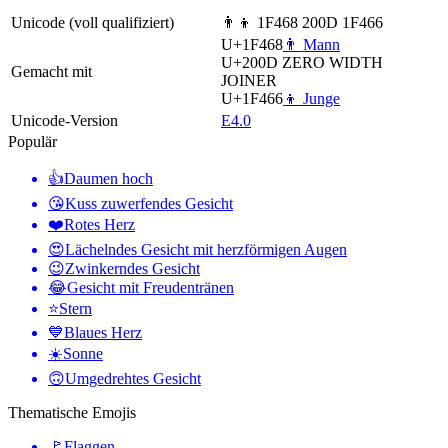
Unicode (voll qualifiziert)
👨‍👦 1F468 200D 1F466
U+1F468
👨 Mann
U+200D
ZERO WIDTH
Gemacht mit
JOINER
U+1F466
👦 Junge
Unicode-Version
E4.0
Populär
👍
Daumen hoch
😘
Kuss zuwerfendes Gesicht
❤️
Rotes Herz
😍
Lächelndes Gesicht mit herzförmigen Augen
😉
Zwinkerndes Gesicht
😂
Gesicht mit Freudentränen
⭐
Stern
💙
Blaues Herz
☀️
Sonne
🙃
Umgedrehtes Gesicht
Thematische Emojis
🚩
Flaggen