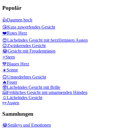
Populär
👍
Daumen hoch
😘
Kuss zuwerfendes Gesicht
❤️
Rotes Herz
😍
Lächelndes Gesicht mit herzförmigen Augen
😉
Zwinkerndes Gesicht
😂
Gesicht mit Freudentränen
⭐
Stern
💙
Blaues Herz
☀️
Sonne
🙃
Umgedrehtes Gesicht
🔥
Feuer
🤓
Lächelndes Gesicht mit Brille
🤗
Fröhliches Gesicht mit umarmenden Händen
☺️
Lächelndes Gesicht
👀
Augen
Sammlungen
😂
Smileys und Emotionen