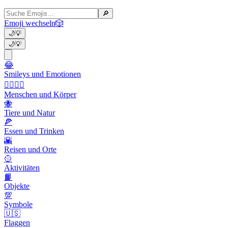
🔎
Emoji wechseln
🎲
🌙
💡
🌙
💡
😂
Smileys und Emotionen
👩‍❤️‍💋‍👨
Menschen und Körper
🐝
Tiere und Natur
🍕
Essen und Trinken
🌇
Reisen und Orte
🥎
Aktivitäten
📙
Objekte
💯
Symbole
🇺🇸
Flaggen