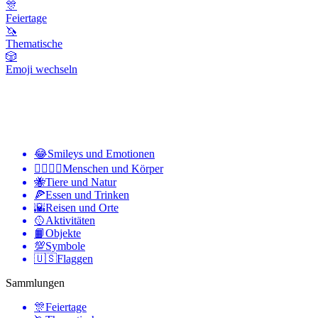
🎊
Feiertage
🦄
Thematische
🎲
Emoji wechseln
😂
Smileys und Emotionen
👩‍❤️‍💋‍👨
Menschen und Körper
🐝
Tiere und Natur
🍕
Essen und Trinken
🌇
Reisen und Orte
🥎
Aktivitäten
📙
Objekte
💯
Symbole
🇺🇸
Flaggen
Sammlungen
🎊
Feiertage