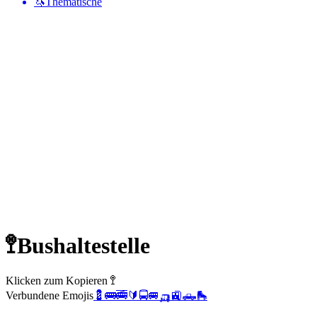
🦄
Thematische
🚏
Bushaltestelle
Klicken zum Kopieren 🚏
Verbundene Emojis
💈
🚌
🚎
🔰
🚍
🚐
🛺
🚉
🛻
🛼