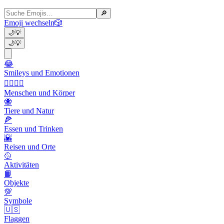
🔎
Emoji wechseln
🎲
🌙
💡
🌙
💡
😂
Smileys und Emotionen
👩‍❤️‍💋‍👨
Menschen und Körper
🐝
Tiere und Natur
🍕
Essen und Trinken
🌇
Reisen und Orte
🥎
Aktivitäten
📙
Objekte
💯
Symbole
🇺🇸
Flaggen