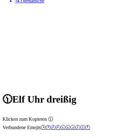
🦄
Thematische
🕦
Elf Uhr dreißig
Klicken zum Kopieren 🕦
Verbundene Emojis
🕒
🕑
🕗
🕘
🕤
🕣
🕞
🕖
🕧
🕚