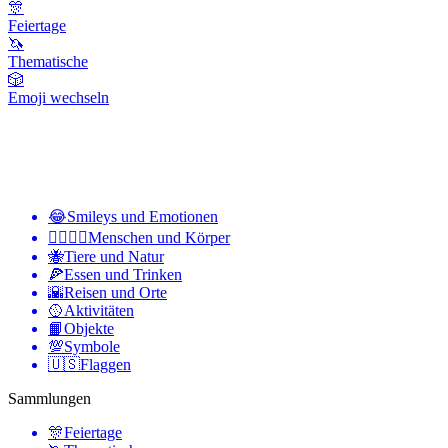
🎊
Feiertage
🦄
Thematische
🎲
Emoji wechseln
😂
Smileys und Emotionen
👩‍❤️‍💋‍👨
Menschen und Körper
🐝
Tiere und Natur
🍕
Essen und Trinken
🌇
Reisen und Orte
🥎
Aktivitäten
📙
Objekte
💯
Symbole
🇺🇸
Flaggen
Sammlungen
🎊
Feiertage