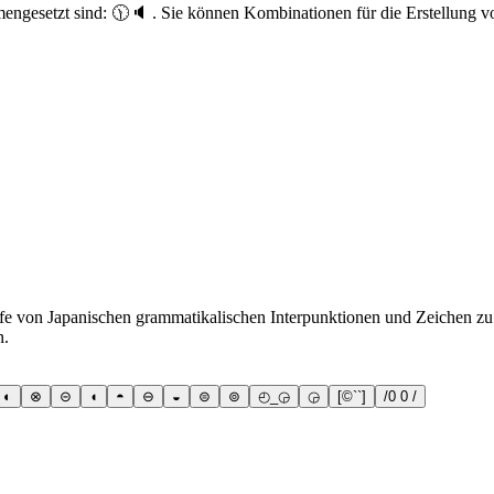
engesetzt sind: 🕦🔈 . Sie können Kombinationen für die Erstellung v
fe von Japanischen grammatikalischen Interpunktionen und Zeichen zu t
n.
◐
⊗
⊝
◖
◓
⊖
◒
⊜
⊚
◴_◶
◶
[©``]
/0 0 /