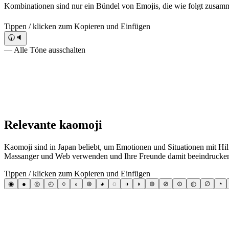
Kombinationen sind nur ein Bündel von Emojis, die wie folgt zusamm
Tippen / klicken zum Kopieren und Einfügen
🕦🔈
— Alle Töne ausschalten
Relevante kaomoji
Kaomoji sind in Japan beliebt, um Emotionen und Situationen mit Hil
Massanger und Web verwenden und Ihre Freunde damit beeindrucke
Tippen / klicken zum Kopieren und Einfügen
◉
●
◎
◴
○
∘
⊛
◕
◌
◑
◗
⊕
⊘
⊙
◍
∅
◔