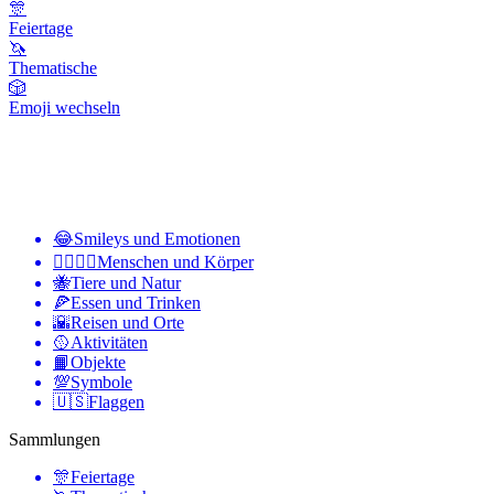
🎊
Feiertage
🦄
Thematische
🎲
Emoji wechseln
😂
Smileys und Emotionen
👩‍❤️‍💋‍👨
Menschen und Körper
🐝
Tiere und Natur
🍕
Essen und Trinken
🌇
Reisen und Orte
🥎
Aktivitäten
📙
Objekte
💯
Symbole
🇺🇸
Flaggen
Sammlungen
🎊
Feiertage