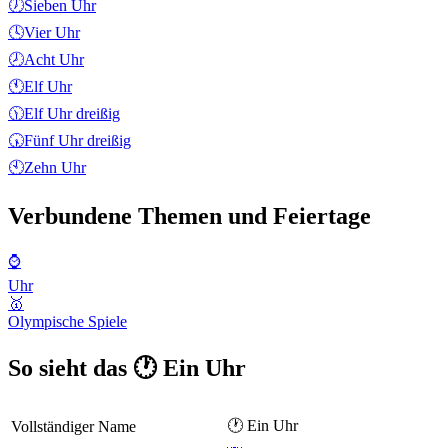
🕖
Sieben Uhr
🕓
Vier Uhr
🕗
Acht Uhr
🕚
Elf Uhr
🕦
Elf Uhr dreißig
🕠
Fünf Uhr dreißig
🕙
Zehn Uhr
Verbundene Themen und Feiertage
⌚
Uhr
🥇
Olympische Spiele
So sieht das 🕐 Ein Uhr
🕐 Ein Uhr
Vollständiger Name