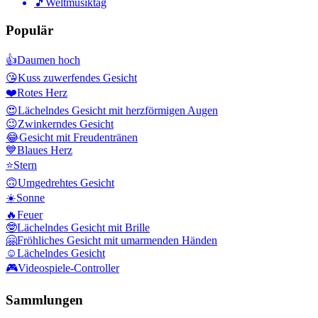
🎵
Weltmusiktag
Populär
👍
Daumen hoch
😘
Kuss zuwerfendes Gesicht
❤️
Rotes Herz
😍
Lächelndes Gesicht mit herzförmigen Augen
😉
Zwinkerndes Gesicht
😂
Gesicht mit Freudentränen
💙
Blaues Herz
⭐
Stern
🙃
Umgedrehtes Gesicht
☀️
Sonne
🔥
Feuer
🤓
Lächelndes Gesicht mit Brille
🤗
Fröhliches Gesicht mit umarmenden Händen
☺️
Lächelndes Gesicht
🎮
Videospiele-Controller
Sammlungen