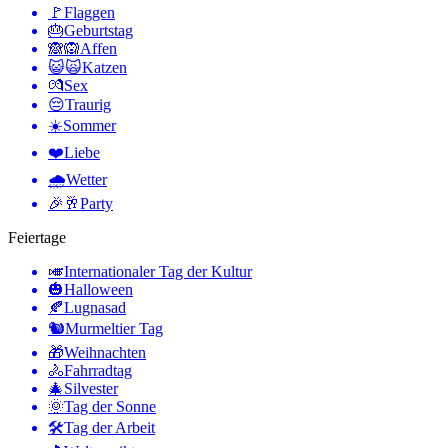
🚩
Flaggen
🎂
Geburtstag
🙈🙉
Affen
😺🙀
Katzen
💏
Sex
😔
Traurig
☀️
Sommer
❤️
Liebe
🌧
Wetter
🎉🥂
Party
Feiertage
🎺
Internationaler Tag der Kultur
🎃
Halloween
🍂
Lugnasad
🐿
Murmeltier Tag
🎁
Weihnachten
🚴
Fahrradtag
🎄
Silvester
🌞
Tag der Sonne
🛠
Tag der Arbeit