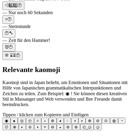
💨6️⃣0️⃣🕐
— Nur noch 60 Sekunden
⭐🕐
— Sternstunde
🕐🔨
— Zeit für den Hammer!
👹🕐
🌸 ⌛⏳🕐
Relevante kaomoji
Kaomoji sind in Japan beliebt, um Emotionen und Situationen mit
Hilfe von Japanischen grammatikalischen Interpunktionen und
Zeichen zu teilen. Zum Beispiel: ◉ ! Sie können diesen kreativen
Stil in Massanger und Web verwenden und Ihre Freunde damit
beeindrucken.
Tippen / klicken zum Kopieren und Einfügen
◉
●
◎
◴
○
∘
⊛
◕
◌
◑
◗
⊕
⊘
⊙
◍
◔
∅
⊗
◐
⊝
◖
◓
⊖
◒
⊜
⊚
◴_◶
◶