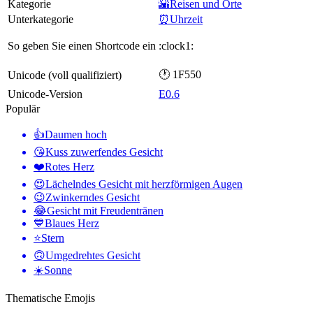
Kategorie
🌇Reisen und Orte
Unterkategorie
⏰Uhrzeit
So geben Sie einen Shortcode ein
:clock1:
🕐 1F550
Unicode (voll qualifiziert)
Unicode-Version
E0.6
Populär
👍
Daumen hoch
😘
Kuss zuwerfendes Gesicht
❤️
Rotes Herz
😍
Lächelndes Gesicht mit herzförmigen Augen
😉
Zwinkerndes Gesicht
😂
Gesicht mit Freudentränen
💙
Blaues Herz
⭐
Stern
🙃
Umgedrehtes Gesicht
☀️
Sonne
Thematische Emojis