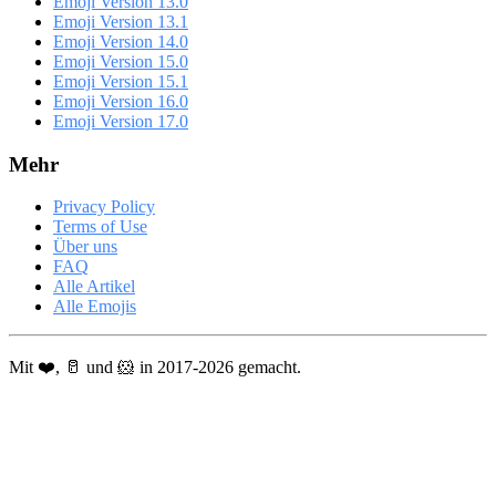
Emoji Version 13.0
Emoji Version 13.1
Emoji Version 14.0
Emoji Version 15.0
Emoji Version 15.1
Emoji Version 16.0
Emoji Version 17.0
Mehr
Privacy Policy
Terms of Use
Über uns
FAQ
Alle Artikel
Alle Emojis
Mit ❤️, 🥛 und 🐹 in 2017-2026 gemacht.