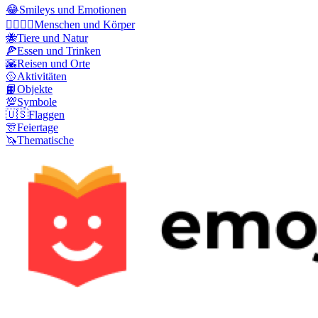
😂
Smileys und Emotionen
👩‍❤️‍💋‍👨
Menschen und Körper
🐝
Tiere und Natur
🍕
Essen und Trinken
🌇
Reisen und Orte
🥎
Aktivitäten
📙
Objekte
💯
Symbole
🇺🇸
Flaggen
🎊
Feiertage
🦄
Thematische