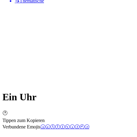
🦄
Thematische
Ein Uhr
🕐
Tippen zum Kopieren
Verbundene Emojis
🕟
🕣
🕔
🕕
🕧
🕥
🕡
🕜
🕘
🕞