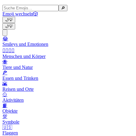
🔎
Emoji wechseln
🎲
🌙
💡
🌙
💡
😂
Smileys und Emotionen
👩‍❤️‍💋‍👨
Menschen und Körper
🐝
Tiere und Natur
🍕
Essen und Trinken
🌇
Reisen und Orte
🥎
Aktivitäten
📙
Objekte
💯
Symbole
🇺🇸
Flaggen