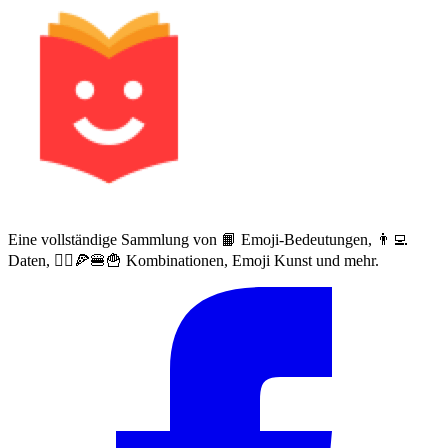
Eine vollständige Sammlung von 📙 Emoji-Bedeutungen, 👨‍💻
Daten, 🙅‍♀️🍕🍔🍟 Kombinationen, Emoji Kunst und mehr.