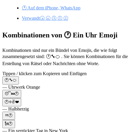
🕐 Auf dem iPhone, WhatsApp
Verwandt🕟 🕣 🕔 🕕 🕧
Kombinationen von 🕐 Ein Uhr Emoji
Kombinationen sind nur ein Bündel von Emojis, die wie folgt
zusammengesetzt sind: 🕐🔧🍊 . Sie können Kombinationen für die
Erstellung von Rätsel oder Nachrichten ohne Worte.
Tippen / klicken zum Kopieren und Einfügen
🕐🔧🍊
— Uhrwerk Orange
😴🛌🕐
🕐➗✌️❤️
— Halbherzig
🍴🕐
🗽🕐
— Ein verrückter Tag in New York