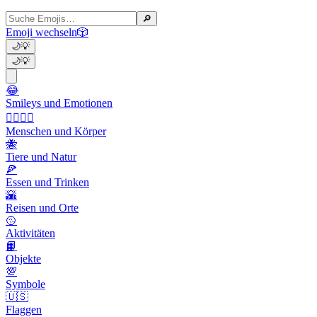
🔎
Emoji wechseln
🎲
🌙
💡
🌙
💡
😂
Smileys und Emotionen
👩‍❤️‍💋‍👨
Menschen und Körper
🐝
Tiere und Natur
🍕
Essen und Trinken
🌇
Reisen und Orte
🥎
Aktivitäten
📙
Objekte
💯
Symbole
🇺🇸
Flaggen