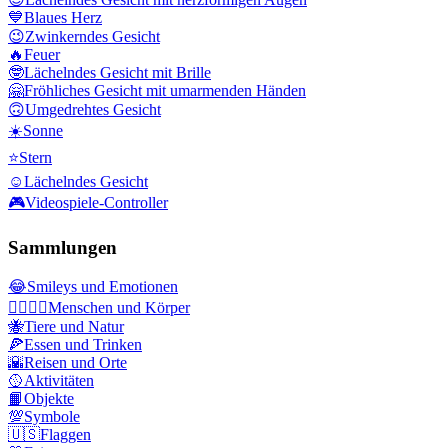
💙
Blaues Herz
😉
Zwinkerndes Gesicht
🔥
Feuer
🤓
Lächelndes Gesicht mit Brille
🤗
Fröhliches Gesicht mit umarmenden Händen
🙃
Umgedrehtes Gesicht
☀️
Sonne
⭐
Stern
☺️
Lächelndes Gesicht
🎮
Videospiele-Controller
Sammlungen
😂
Smileys und Emotionen
👩‍❤️‍💋‍👨
Menschen und Körper
🐝
Tiere und Natur
🍕
Essen und Trinken
🌇
Reisen und Orte
🥎
Aktivitäten
📙
Objekte
💯
Symbole
🇺🇸
Flaggen