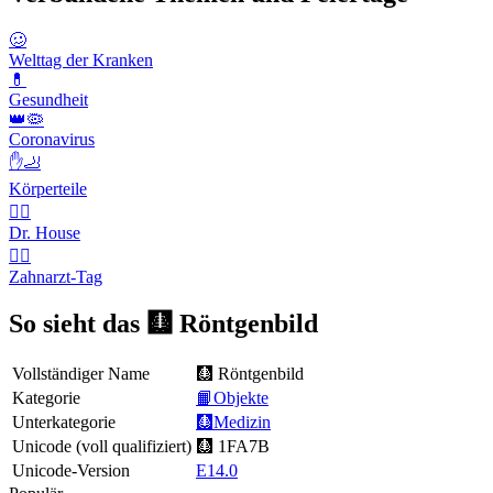
🥴
Welttag der Kranken
💊
Gesundheit
👑🦠
Coronavirus
✋🦶
Körperteile
👨‍⚕️
Dr. House
👨‍⚕️
Zahnarzt-Tag
So sieht das 🩻 Röntgenbild
Vollständiger Name
🩻 Röntgenbild
Kategorie
📙Objekte
Unterkategorie
🩻Medizin
Unicode (voll qualifiziert)
🩻 1FA7B
Unicode-Version
E14.0