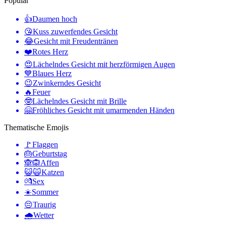
Populär
👍
Daumen hoch
😘
Kuss zuwerfendes Gesicht
😂
Gesicht mit Freudentränen
❤️
Rotes Herz
😍
Lächelndes Gesicht mit herzförmigen Augen
💙
Blaues Herz
😉
Zwinkerndes Gesicht
🔥
Feuer
🤓
Lächelndes Gesicht mit Brille
🤗
Fröhliches Gesicht mit umarmenden Händen
Thematische Emojis
🚩
Flaggen
🎂
Geburtstag
🙈🙉
Affen
😺🙀
Katzen
💏
Sex
☀️
Sommer
😔
Traurig
🌧
Wetter