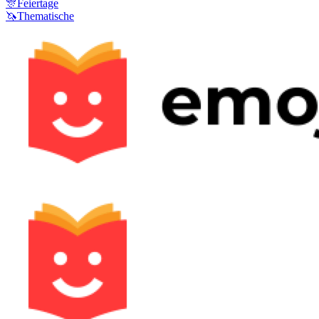
🎊
Feiertage
🦄
Thematische