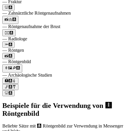
— Fraktur
🦷🩻
— Zahnärztliche Röntgenaufnahmen
📸🫁🩻
— Röntgenaufnahme der Brust
👨‍⚕️🩻
— Radiologe
🔦🩻
— Röntgen
📸🩻
— Röntgenbild
⚱️🖼🔎🩻
— Archäologische Studien
🏥🩻💉
🦵🩻🩼
🦷🩻
Beispiele für die Verwendung von 🩻
Röntgenbild
Beliebte Sätze mit 🩻 Röntgenbild zur Verwendung in Messenger