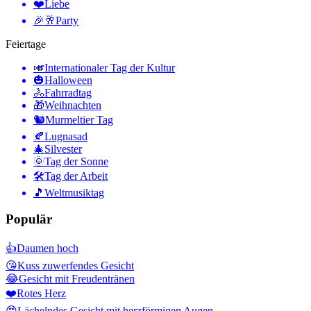
❤️
Liebe
🎉🥂
Party
Feiertage
🎺
Internationaler Tag der Kultur
🎃
Halloween
🚴
Fahrradtag
🎁
Weihnachten
🐿
Murmeltier Tag
🍂
Lugnasad
🎄
Silvester
🌞
Tag der Sonne
🛠
Tag der Arbeit
🎵
Weltmusiktag
Populär
👍
Daumen hoch
😘
Kuss zuwerfendes Gesicht
😂
Gesicht mit Freudentränen
❤️
Rotes Herz
😍
Lächelndes Gesicht mit herzförmigen Augen