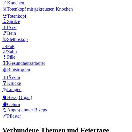
🦴
Knochen
☠️
Totenkopf mit gekreuzten Knochen
💀
Totenkopf
💉
Spritze
👨‍⚕️
Arzt
🦵
Bein
🩺
Stethoskop
🦶
Fuß
🦷
Zahn
💊
Pille
🧑‍⚕️
Gesundheitsarbeiter
🩸
Blutstropfen
👩‍⚕️
Ärztin
🩼
Krücke
🫁
Lungen
🫀
Herz (Organ)
🧠
Gehirn
💪
Angespannter Bizeps
🩹
Pflaster
Verbundene Themen und Feiertage