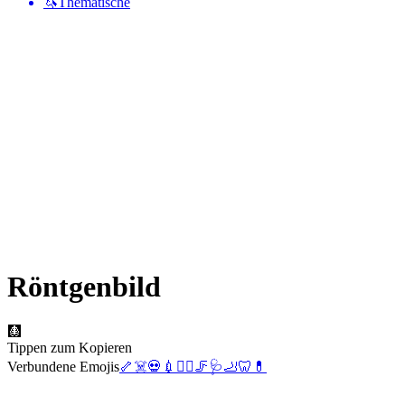
🦄
Thematische
Röntgenbild
🩻
Tippen zum Kopieren
Verbundene Emojis
🦴
☠️
💀
💉
👨‍⚕️
🦵
🩺
🦶
🦷
💊