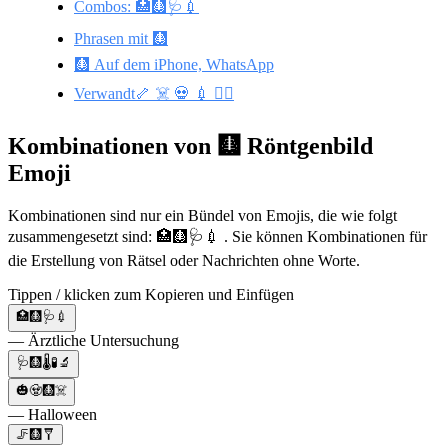
Combos: 🏥🩻🩺💉
Phrasen mit 🩻
🩻 Auf dem iPhone, WhatsApp
Verwandt🦴 ☠️ 💀 💉 👨‍⚕️
Kombinationen von 🩻 Röntgenbild
Emoji
Kombinationen sind nur ein Bündel von Emojis, die wie folgt
zusammengesetzt sind: 🏥🩻🩺💉 . Sie können Kombinationen für
die Erstellung von Rätsel oder Nachrichten ohne Worte.
Tippen / klicken zum Kopieren und Einfügen
🏥🩻🩺💉
— Ärztliche Untersuchung
🩺🩻🌡🧪🔬
🎃🧟🩻☠️
— Halloween
🦵🩻🩼