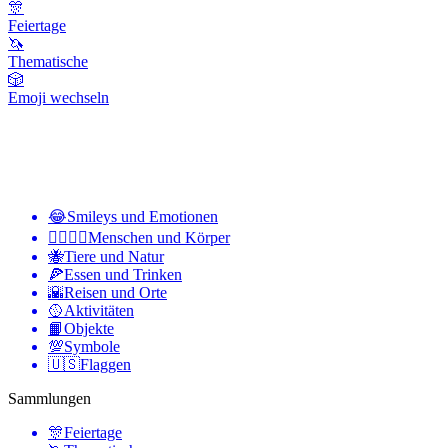
🎊
Feiertage
🦄
Thematische
🎲
Emoji wechseln
😂
Smileys und Emotionen
👩‍❤️‍💋‍👨
Menschen und Körper
🐝
Tiere und Natur
🍕
Essen und Trinken
🌇
Reisen und Orte
🥎
Aktivitäten
📙
Objekte
💯
Symbole
🇺🇸
Flaggen
Sammlungen
🎊
Feiertage