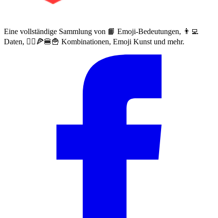
Eine vollständige Sammlung von 📙 Emoji-Bedeutungen, 👨‍💻
Daten, 🙅‍♀️🍕🍔🍟 Kombinationen, Emoji Kunst und mehr.