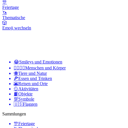
🎊
Feiertage
🦄
Thematische
🎲
Emoji wechseln
😂
Smileys und Emotionen
👩‍❤️‍💋‍👨
Menschen und Körper
🐝
Tiere und Natur
🍕
Essen und Trinken
🌇
Reisen und Orte
🥎
Aktivitäten
📙
Objekte
💯
Symbole
🇺🇸
Flaggen
Sammlungen
🎊
Feiertage