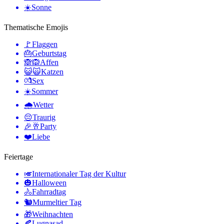
☀️
Sonne
Thematische Emojis
🚩
Flaggen
🎂
Geburtstag
🙈🙉
Affen
😺🙀
Katzen
💏
Sex
☀️
Sommer
🌧
Wetter
😔
Traurig
🎉🥂
Party
❤️
Liebe
Feiertage
🎺
Internationaler Tag der Kultur
🎃
Halloween
🚴
Fahrradtag
🐿
Murmeltier Tag
🎁
Weihnachten
🍂
Lugnasad