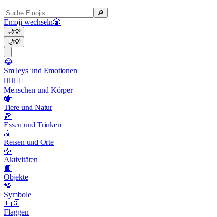
🔎
Emoji wechseln
🎲
🌙
💡
🌙
💡
😂
Smileys und Emotionen
👩‍❤️‍💋‍👨
Menschen und Körper
🐝
Tiere und Natur
🍕
Essen und Trinken
🌇
Reisen und Orte
🥎
Aktivitäten
📙
Objekte
💯
Symbole
🇺🇸
Flaggen