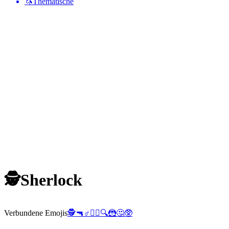
🦄
Thematische
🕵️
Sherlock
Verbundene Emojis
🕵️
🔫
♂️
🦹‍♂️
🔍
🦹
🤔
🥸