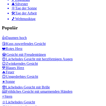
🎄
Silvester
🌞
Tag der Sonne
🛠
Tag der Arbeit
🎵
Weltmusiktag
Populär
👍
Daumen hoch
😘
Kuss zuwerfendes Gesicht
❤️
Rotes Herz
😂
Gesicht mit Freudentränen
😍
Lächelndes Gesicht mit herzförmigen Augen
😉
Zwinkerndes Gesicht
💙
Blaues Herz
🔥
Feuer
🙃
Umgedrehtes Gesicht
☀️
Sonne
🤓
Lächelndes Gesicht mit Brille
🤗
Fröhliches Gesicht mit umarmenden Händen
⭐
Stern
☺️
Lächelndes Gesicht