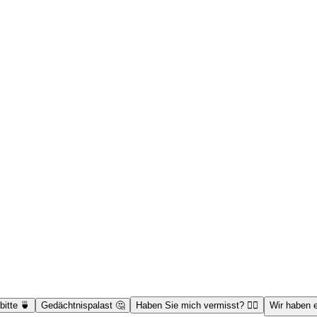
bitte 🍵
Gedächtnispalast 🤔
Haben Sie mich vermisst? 🦹‍♂️
Wir haben 