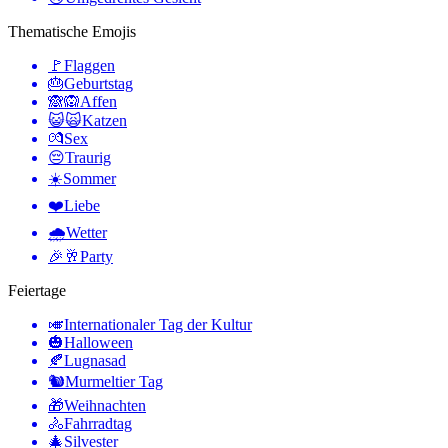
Thematische Emojis
🚩
Flaggen
🎂
Geburtstag
🙈🙉
Affen
😺🙀
Katzen
💏
Sex
😔
Traurig
☀️
Sommer
❤️
Liebe
🌧
Wetter
🎉🥂
Party
Feiertage
🎺
Internationaler Tag der Kultur
🎃
Halloween
🍂
Lugnasad
🐿
Murmeltier Tag
🎁
Weihnachten
🚴
Fahrradtag
🎄
Silvester