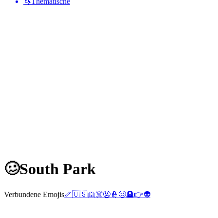
🦄
Thematische
🥴
South Park
Verbundene Emojis
🦴
🇺🇸
👱
☠️
🤬
👮
🥴
🪦
👉
👽