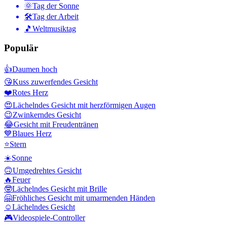
🌞
Tag der Sonne
🛠
Tag der Arbeit
🎵
Weltmusiktag
Populär
👍
Daumen hoch
😘
Kuss zuwerfendes Gesicht
❤️
Rotes Herz
😍
Lächelndes Gesicht mit herzförmigen Augen
😉
Zwinkerndes Gesicht
😂
Gesicht mit Freudentränen
💙
Blaues Herz
⭐
Stern
☀️
Sonne
🙃
Umgedrehtes Gesicht
🔥
Feuer
🤓
Lächelndes Gesicht mit Brille
🤗
Fröhliches Gesicht mit umarmenden Händen
☺️
Lächelndes Gesicht
🎮
Videospiele-Controller