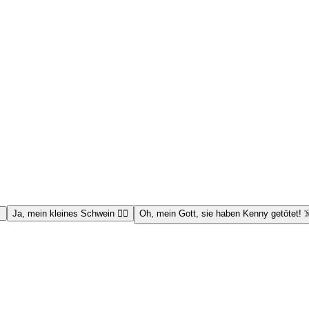

Ja, mein kleines Schwein 👱‍♀️
Oh, mein Gott, sie haben Kenny getötet! ☠