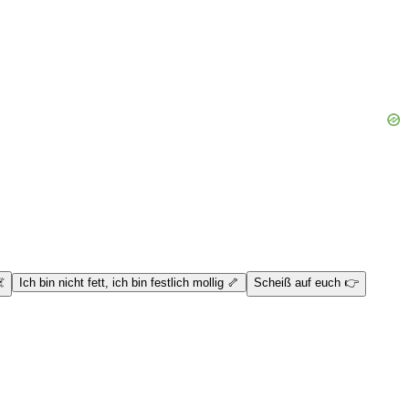
️
Ich bin nicht fett, ich bin festlich mollig 🦴
Scheiß auf euch 👉