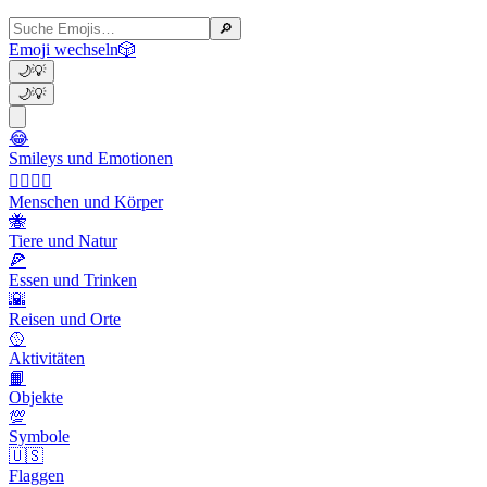
🔎
Emoji wechseln
🎲
🌙
💡
🌙
💡
😂
Smileys und Emotionen
👩‍❤️‍💋‍👨
Menschen und Körper
🐝
Tiere und Natur
🍕
Essen und Trinken
🌇
Reisen und Orte
🥎
Aktivitäten
📙
Objekte
💯
Symbole
🇺🇸
Flaggen