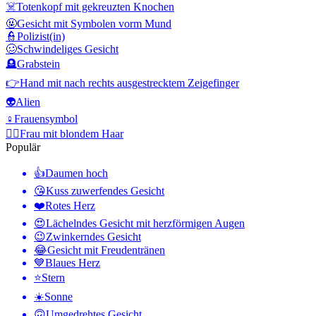
☠️
Totenkopf mit gekreuzten Knochen
🤬
Gesicht mit Symbolen vorm Mund
👮
Polizist(in)
🥴
Schwindeliges Gesicht
🪦
Grabstein
👉
Hand mit nach rechts ausgestrecktem Zeigefinger
👽
Alien
♀️
Frauensymbol
👱‍♀️
Frau mit blondem Haar
Populär
👍
Daumen hoch
😘
Kuss zuwerfendes Gesicht
❤️
Rotes Herz
😍
Lächelndes Gesicht mit herzförmigen Augen
😉
Zwinkerndes Gesicht
😂
Gesicht mit Freudentränen
💙
Blaues Herz
⭐
Stern
☀️
Sonne
🙃
Umgedrehtes Gesicht