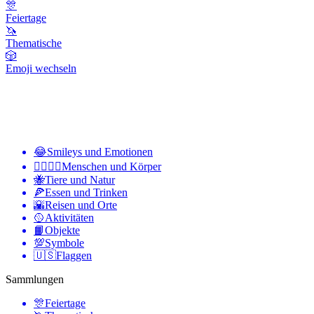
🎊
Feiertage
🦄
Thematische
🎲
Emoji wechseln
😂
Smileys und Emotionen
👩‍❤️‍💋‍👨
Menschen und Körper
🐝
Tiere und Natur
🍕
Essen und Trinken
🌇
Reisen und Orte
🥎
Aktivitäten
📙
Objekte
💯
Symbole
🇺🇸
Flaggen
Sammlungen
🎊
Feiertage