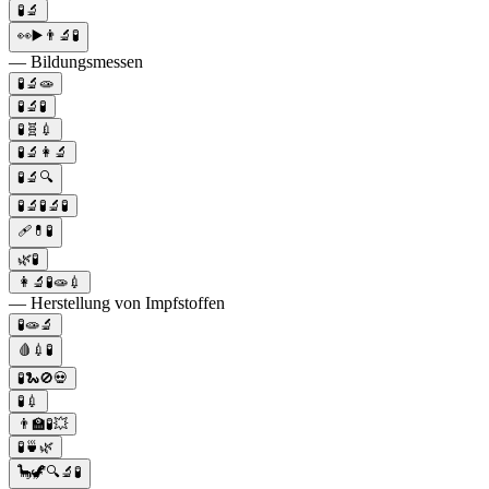
🧪🔬
👀▶️👨‍🔬🧪
— Bildungsmessen
🧪🔬🧫
🧪🔬🧪
🧪🧬💉
🧪🔬👩‍🔬
🧪🔬🔍
🧪🔬🧪🔬🧪
🩹💊🧪
🌿🧪
👩‍🔬🧪🧫💉
— Herstellung von Impfstoffen
🧪🧫🔬
🩸💉🧪
🧪🐍🚫💀
🧪💉
👨‍🏫🧪💥
🧪🍵🌿
🦕🦖🔍🔬🧪