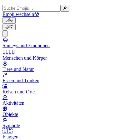
🔎
Emoji wechseln
🎲
🌙
💡
🌙
💡
😂
Smileys und Emotionen
👩‍❤️‍💋‍👨
Menschen und Körper
🐝
Tiere und Natur
🍕
Essen und Trinken
🌇
Reisen und Orte
🥎
Aktivitäten
📙
Objekte
💯
Symbole
🇺🇸
Flaggen