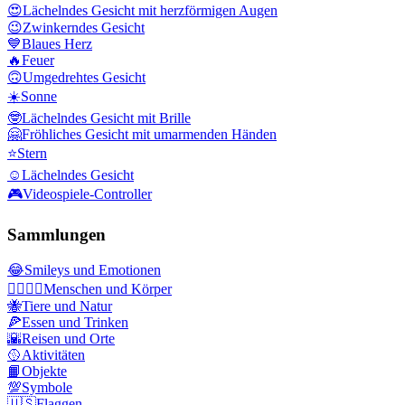
😍
Lächelndes Gesicht mit herzförmigen Augen
😉
Zwinkerndes Gesicht
💙
Blaues Herz
🔥
Feuer
🙃
Umgedrehtes Gesicht
☀️
Sonne
🤓
Lächelndes Gesicht mit Brille
🤗
Fröhliches Gesicht mit umarmenden Händen
⭐
Stern
☺️
Lächelndes Gesicht
🎮
Videospiele-Controller
Sammlungen
😂
Smileys und Emotionen
👩‍❤️‍💋‍👨
Menschen und Körper
🐝
Tiere und Natur
🍕
Essen und Trinken
🌇
Reisen und Orte
🥎
Aktivitäten
📙
Objekte
💯
Symbole
🇺🇸
Flaggen