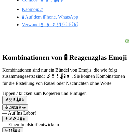
Kaomoji: //
🧪 Auf dem iPhone, WhatsApp
Verwandt🧬 💉 🥛 🇳🇪 🇪🇬
Kombinationen von 🧪 Reagenzglas Emoji
Kombinationen sind nur ein Bündel von Emojis, die wie folgt
zusammengesetzt sind: 🔬🧬💊🌡🧪💉 . Sie können Kombinationen
für die Erstellung von Rätsel oder Nachrichten ohne Worte.
Tippen / klicken zum Kopieren und Einfügen
🔬🧬💊🌡🧪💉
🥼🥽🧤🧪🧬🧫
— Auf Ins Labor!
👨‍🔬🔎🔬🧪💉
— Einen Impfstoff entwickeln
🩺🩻🌡🧪🔬