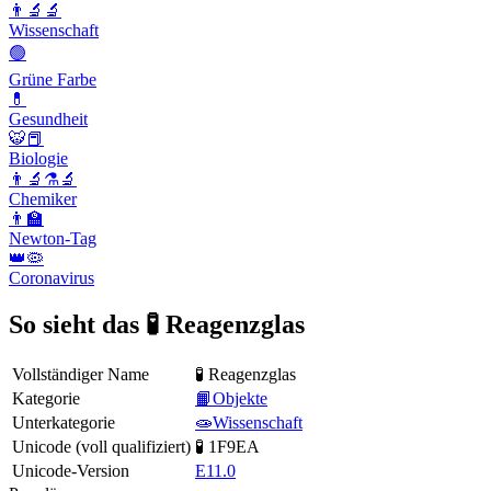
👨‍🔬🔬
Wissenschaft
🟢
Grüne Farbe
💊
Gesundheit
🐯📕
Biologie
👨‍🔬⚗️🔬
Chemiker
👨‍🏫
Newton-Tag
👑🦠
Coronavirus
So sieht das 🧪 Reagenzglas
Vollständiger Name
🧪 Reagenzglas
Kategorie
📙Objekte
Unterkategorie
🧫Wissenschaft
Unicode (voll qualifiziert)
🧪 1F9EA
Unicode-Version
E11.0