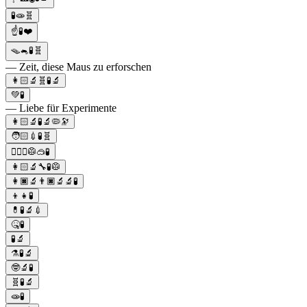
🧪🧫🧬
☝️🧪❤️
🪤🐁🧪🧬
— Zeit, diese Maus zu erforschen
👩🏻‍🔬🧬🧪🔬
💚🧪
— Liebe für Experimente
👩🏻‍🔬🧪🔬🦠🔭
🧑🏻💉🧪🧬
👷🏻‍♀️🥼🥽🧪
👩🏻‍🔬🔧🧪🥼
👩🏿‍🔬👨🏿‍🔬🔬🧪
👦👧🧪
💊🧪🔬💉
🤒🧪
🧪🔬
⚗️🧪🔬
🤓🔬🧪
🧬🧪🔬
🧫🧪