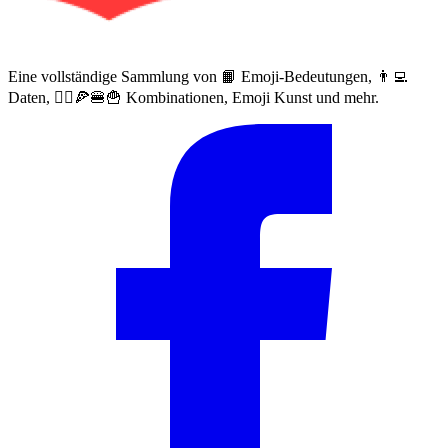
Eine vollständige Sammlung von 📙 Emoji-Bedeutungen, 👨‍💻
Daten, 🙅‍♀️🍕🍔🍟 Kombinationen, Emoji Kunst und mehr.