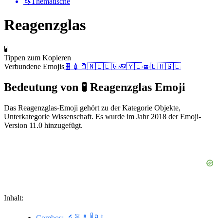
🦄
Thematische
Reagenzglas
🧪
Tippen zum Kopieren
Verbundene Emojis
🧬
💉
🥛
🇳🇪
🇪🇬
🦠
🇾🇪
🧫
🇪🇭
🇬🇪
Bedeutung von 🧪 Reagenzglas Emoji
Das Reagenzglas-Emoji gehört zu der Kategorie Objekte,
Unterkategorie Wissenschaft. Es wurde im Jahr 2018 der Emoji-
Version 11.0 hinzugefügt.
Inhalt:
Combos: 🔬🧬💊🌡🧪💉