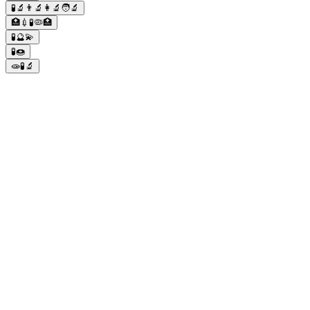
🧪🔬👨‍🔬👩‍🔬🧑‍🔬
🏥💉🧪🦠🏥
🧪🔮💫
🧪🍩
🧫🧪🔬