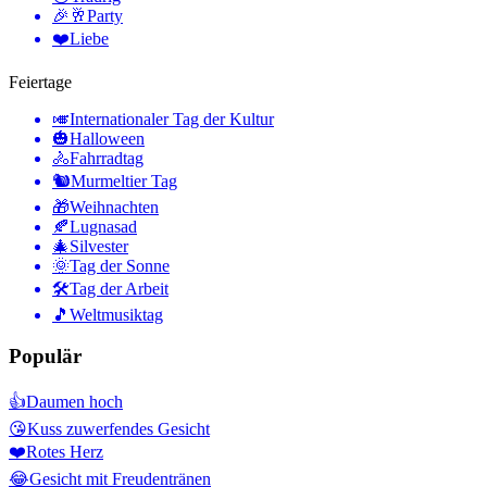
🎉🥂
Party
❤️
Liebe
Feiertage
🎺
Internationaler Tag der Kultur
🎃
Halloween
🚴
Fahrradtag
🐿
Murmeltier Tag
🎁
Weihnachten
🍂
Lugnasad
🎄
Silvester
🌞
Tag der Sonne
🛠
Tag der Arbeit
🎵
Weltmusiktag
Populär
👍
Daumen hoch
😘
Kuss zuwerfendes Gesicht
❤️
Rotes Herz
😂
Gesicht mit Freudentränen