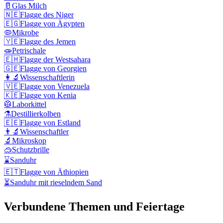
🥛
Glas Milch
🇳🇪
Flagge des Niger
🇪🇬
Flagge von Ägypten
🦠
Mikrobe
🇾🇪
Flagge des Jemen
🧫
Petrischale
🇪🇭
Flagge der Westsahara
🇬🇪
Flagge von Georgien
👩‍🔬
Wissenschaftlerin
🇻🇪
Flagge von Venezuela
🇰🇪
Flagge von Kenia
🥼
Laborkittel
⚗️
Destillierkolben
🇪🇪
Flagge von Estland
👨‍🔬
Wissenschaftler
🔬
Mikroskop
🥽
Schutzbrille
⌛
Sanduhr
🇪🇹
Flagge von Äthiopien
⏳
Sanduhr mit rieselndem Sand
Verbundene Themen und Feiertage