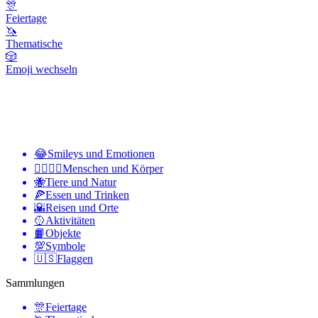
🎊
Feiertage
🦄
Thematische
🎲
Emoji wechseln
😂
Smileys und Emotionen
👩‍❤️‍💋‍👨
Menschen und Körper
🐝
Tiere und Natur
🍕
Essen und Trinken
🌇
Reisen und Orte
🥎
Aktivitäten
📙
Objekte
💯
Symbole
🇺🇸
Flaggen
Sammlungen
🎊
Feiertage