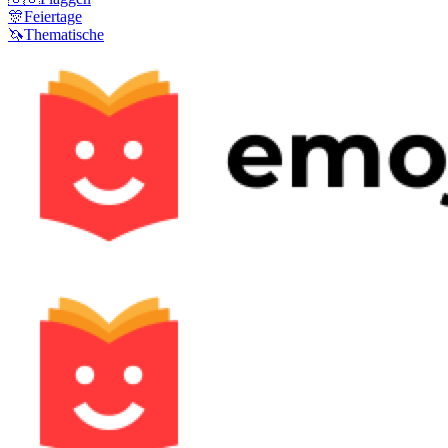
🎊
Feiertage
🦄
Thematische