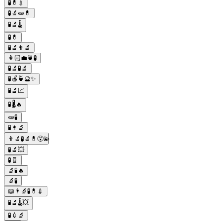
🧪💊💉
🧪🔬🧫💊
🧪🔬🌡️
🧪💊
🧪🔬👨‍🔬
👩🏻💼🍵🧪
🧪🔬🧪🔬
🧪🍎🍵🔮✨
🧪🔬📈
🧪🌡️🔥
🧫🧪
🧪👩‍🔬
👨‍🔬🧪🔬💊😵‍💫
🧪🔬💥
🧪🧬
🔬🧪🔥
🔬🧪
📖👨‍🔬🧪💊💉
🧪🔬🌡️💥
🧪💉🔬