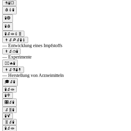
⚗️🧪💥
🩸💉🧪
🧪🟢
🧪🩸
🧪🔬🧫💉🧬
👨‍🔬🔎🔬🧪💉
— Entwicklung eines Impfstoffs
👨‍🔬🥽🧪
— Experimente
🧟‍♂️🔥🧪
👨‍🔬⚗️🧪💊
— Herstellung von Arzneimitteln
🎓🔬🧪
🧪🔬🧫
🧪🍭
🎛️🔬🧪
🔬🧬🧪
🧪🍹
🧬🔬🧪
🧪🔬🧫