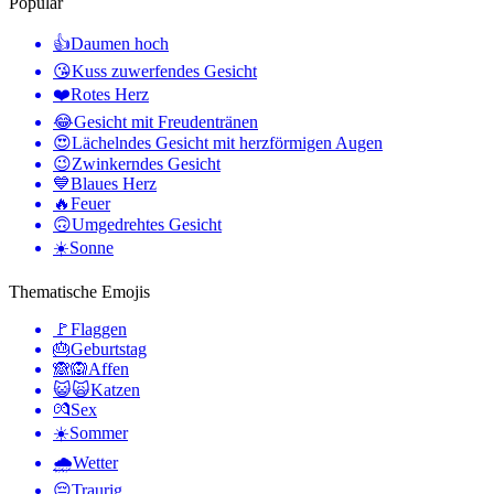
Populär
👍
Daumen hoch
😘
Kuss zuwerfendes Gesicht
❤️
Rotes Herz
😂
Gesicht mit Freudentränen
😍
Lächelndes Gesicht mit herzförmigen Augen
😉
Zwinkerndes Gesicht
💙
Blaues Herz
🔥
Feuer
🙃
Umgedrehtes Gesicht
☀️
Sonne
Thematische Emojis
🚩
Flaggen
🎂
Geburtstag
🙈🙉
Affen
😺🙀
Katzen
💏
Sex
☀️
Sommer
🌧
Wetter
😔
Traurig