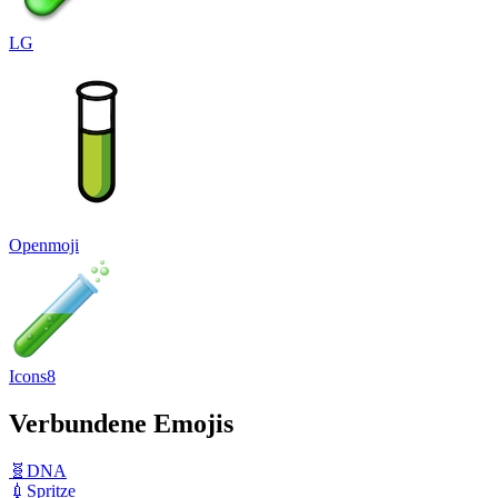
LG
Openmoji
Icons8
Verbundene Emojis
🧬
DNA
💉
Spritze