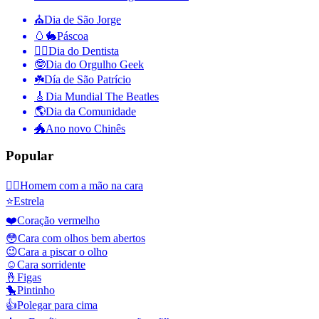
⛪️
Dia de São Jorge
🥚🐇
Páscoa
👨‍⚕️
Dia do Dentista
🤓
Dia do Orgulho Geek
☘️
Día de São Patrício
🎸
Dia Mundial The Beatles
🌎
Dia da Comunidade
🐲
Ano novo Chinês
Popular
🤦‍♂️
Homem com a mão na cara
⭐
Estrela
❤️
Coração vermelho
😳
Cara com olhos bem abertos
😉
Cara a piscar o olho
☺️
Cara sorridente
🤞
Figas
🐤
Pintinho
👍
Polegar para cima