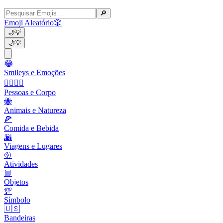
🔎
Emoji Aleatório
🎲
🌙
💡
🌙
💡
😂
Smileys e Emoções
👩‍❤️‍💋‍👨
Pessoas e Corpo
🐝
Animais e Natureza
🍕
Comida e Bebida
🌇
Viagens e Lugares
🥎
Atividades
📙
Objetos
💯
Símbolo
🇺🇸
Bandeiras