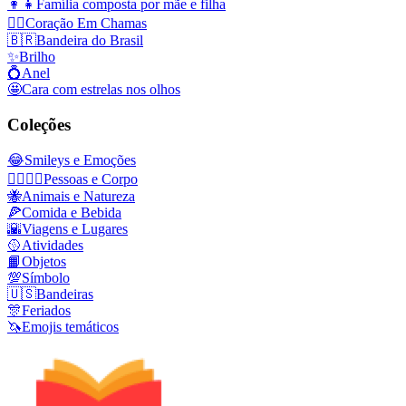
👩‍👧
Família composta por mãe e filha
❤️‍🔥
Coração Em Chamas
🇧🇷
Bandeira do Brasil
✨
Brilho
💍
Anel
🤩
Cara com estrelas nos olhos
Coleções
😂
Smileys e Emoções
👩‍❤️‍💋‍👨
Pessoas e Corpo
🐝
Animais e Natureza
🍕
Comida e Bebida
🌇
Viagens e Lugares
🥎
Atividades
📙
Objetos
💯
Símbolo
🇺🇸
Bandeiras
🎊
Feriados
🦄
Emojis temáticos