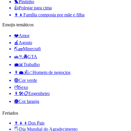
🐤
Pintinho
👍
Polegar para cima
👩‍👧
Família composta por mãe e filha
Emojis temáticos
❤️
Amor
🍎
Agosto
⛏🧱
Minecraft
🚗🏃🚔
GTA
💼📊
Trabalho
👨‍💼💰📈
Homem de negocios
🟢
Cor verde
💏
Sexo
👨🛠📋
Engenheiro
🟠
Cor laranja
Feriados
👨‍👧‍👦
Dos Pais
🖐
Dia Mundial do Agradecimento