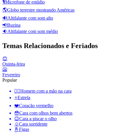
🎙️
Microfone de estúdio
🌎
Globo terrestre mostrando Américas
🔊
Altifalante com som alto
📢
Buzina
🔉
Altifalante com som médio
Temas Relacionados e Feriados
😊
Quinta-feira
🥶
Fevereiro
Popular
🤦‍♂️
Homem com a mão na cara
⭐
Estrela
❤️
Coração vermelho
😳
Cara com olhos bem abertos
😉
Cara a piscar o olho
☺️
Cara sorridente
🤞
Figas