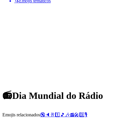
🦄
Emojis temáticos
📻
Dia Mundial do Rádio
Emojis relacionados
🔇
🔈
🥂
1️⃣
🎵
🎶
📻
🎤
3️⃣
🎙️