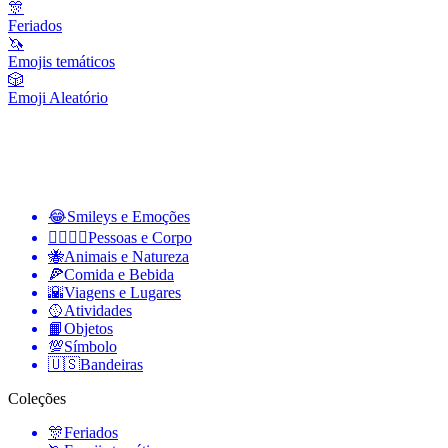
🎊
Feriados
🦄
Emojis temáticos
🎲
Emoji Aleatório
😂
Smileys e Emoções
👩‍❤️‍💋‍👨
Pessoas e Corpo
🐝
Animais e Natureza
🍕
Comida e Bebida
🌇
Viagens e Lugares
🥎
Atividades
📙
Objetos
💯
Símbolo
🇺🇸
Bandeiras
Coleções
🎊
Feriados