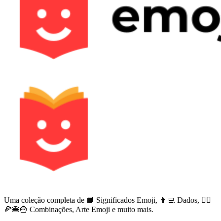
Uma coleção completa de 📙 Significados Emoji, 👨‍💻 Dados, 🙅‍♀️
🍕🍔🍟 Combinações, Arte Emoji e muito mais.