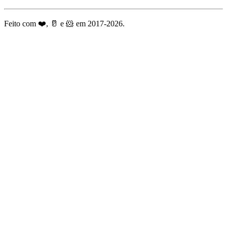
Feito com ❤️, 🥛 e 🐹 em 2017-2026.