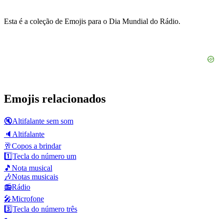
Esta é a coleção de Emojis para o Dia Mundial do Rádio.
Emojis relacionados
🔇
Altifalante sem som
🔈
Altifalante
🥂
Copos a brindar
1️⃣
Tecla do número um
🎵
Nota musical
🎶
Notas musicais
📻
Rádio
🎤
Microfone
3️⃣
Tecla do número três