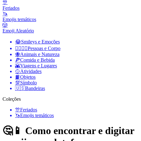
🎊
Feriados
🦄
Emojis temáticos
🎲
Emoji Aleatório
😂
Smileys e Emoções
👩‍❤️‍💋‍👨
Pessoas e Corpo
🐝
Animais e Natureza
🍕
Comida e Bebida
🌇
Viagens e Lugares
🥎
Atividades
📙
Objetos
💯
Símbolo
🇺🇸
Bandeiras
Coleções
🎊
Feriados
🦄
Emojis temáticos
🤔📱 Como encontrar e digitar