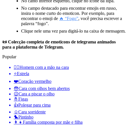
No canto inferior esquerdo, clique no ícone da lupa.
No campo destacado para encontrar emojis em russo,
insira o nome curto do emoticon. Por exemplo, para
encontrar o emoji de
🔥 “Fogo”
, você precisa escrever a
palavra “fogo”.
Clique nele uma vez para digitá-lo na caixa de mensagem.
📜 Colecção completa de emoticons de telegrama animados
para a plataforma de Telegram.
Popular
🤦‍♂️
Homem com a mão na cara
⭐
Estrela
❤️
Coração vermelho
😳
Cara com olhos bem abertos
😉
Cara a piscar o olho
🤞
Figas
👍
Polegar para cima
☺️
Cara sorridente
🐤
Pintinho
👩‍👧
Família composta por mãe e filha