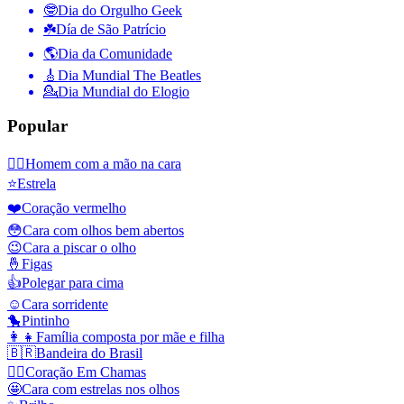
🤓
Dia do Orgulho Geek
☘️
Día de São Patrício
🌎
Dia da Comunidade
🎸
Dia Mundial The Beatles
💁
Dia Mundial do Elogio
Popular
🤦‍♂️
Homem com a mão na cara
⭐
Estrela
❤️
Coração vermelho
😳
Cara com olhos bem abertos
😉
Cara a piscar o olho
🤞
Figas
👍
Polegar para cima
☺️
Cara sorridente
🐤
Pintinho
👩‍👧
Família composta por mãe e filha
🇧🇷
Bandeira do Brasil
❤️‍🔥
Coração Em Chamas
🤩
Cara com estrelas nos olhos