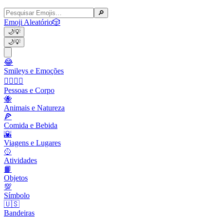
🔎
Emoji Aleatório
🎲
🌙
💡
🌙
💡
😂
Smileys e Emoções
👩‍❤️‍💋‍👨
Pessoas e Corpo
🐝
Animais e Natureza
🍕
Comida e Bebida
🌇
Viagens e Lugares
🥎
Atividades
📙
Objetos
💯
Símbolo
🇺🇸
Bandeiras