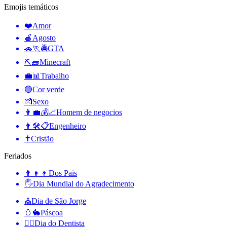
Emojis temáticos
❤️
Amor
🍎
Agosto
🚗🏃🚔
GTA
⛏🧱
Minecraft
💼📊
Trabalho
🟢
Cor verde
💏
Sexo
👨‍💼💰📈
Homem de negocios
👨🛠📋
Engenheiro
✝️
Cristão
Feriados
👨‍👧‍👦
Dos Pais
🖐
Dia Mundial do Agradecimento
⛪️
Dia de São Jorge
🥚🐇
Páscoa
👨‍⚕️
Dia do Dentista