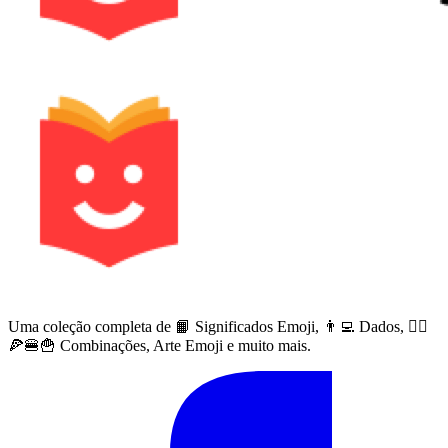
Uma coleção completa de 📙 Significados Emoji, 👨‍💻 Dados, 🙅‍♀️
🍕🍔🍟 Combinações, Arte Emoji e muito mais.