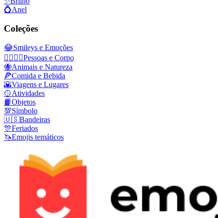
✨
Brilho
💍
Anel
Coleções
😂
Smileys e Emoções
👩‍❤️‍💋‍👨
Pessoas e Corpo
🐝
Animais e Natureza
🍕
Comida e Bebida
🌇
Viagens e Lugares
🥎
Atividades
📙
Objetos
💯
Símbolo
🇺🇸
Bandeiras
🎊
Feriados
🦄
Emojis temáticos