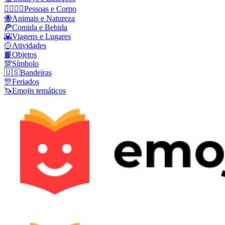
👩‍❤️‍💋‍👨
Pessoas e Corpo
🐝
Animais e Natureza
🍕
Comida e Bebida
🌇
Viagens e Lugares
🥎
Atividades
📙
Objetos
💯
Símbolo
🇺🇸
Bandeiras
🎊
Feriados
🦄
Emojis temáticos