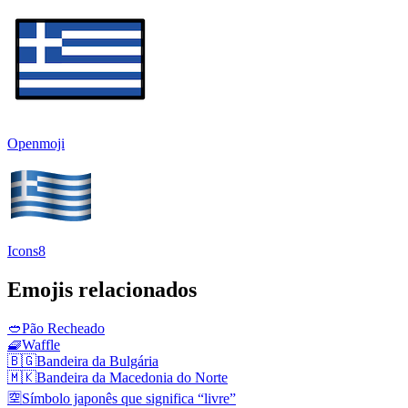
Openmoji
Icons8
Emojis relacionados
🥙
Pão Recheado
🧇
Waffle
🇧🇬
Bandeira da Bulgária
🇲🇰
Bandeira da Macedonia do Norte
🈳
Símbolo japonês que significa “livre”