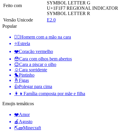
SYMBOL LETTER G
Feito com
U+1F1F7
REGIONAL INDICATOR
SYMBOL LETTER R
Versão Unicode
E2.0
Popular
🤦‍♂️
Homem com a mão na cara
⭐
Estrela
❤️
Coração vermelho
😳
Cara com olhos bem abertos
😉
Cara a piscar o olho
☺️
Cara sorridente
🐤
Pintinho
🤞
Figas
👍
Polegar para cima
👩‍👧
Família composta por mãe e filha
Emojis temáticos
❤️
Amor
🍎
Agosto
⛏🧱
Minecraft