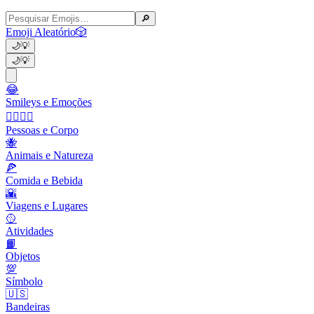
🔎
Emoji Aleatório
🎲
🌙
💡
🌙
💡
😂
Smileys e Emoções
👩‍❤️‍💋‍👨
Pessoas e Corpo
🐝
Animais e Natureza
🍕
Comida e Bebida
🌇
Viagens e Lugares
🥎
Atividades
📙
Objetos
💯
Símbolo
🇺🇸
Bandeiras