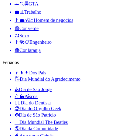
🚗🏃🚔
GTA
💼📊
Trabalho
👨‍💼💰📈
Homem de negocios
🟢
Cor verde
💏
Sexo
👨🛠📋
Engenheiro
🟠
Cor laranja
Feriados
👨‍👧‍👦
Dos Pais
🖐
Dia Mundial do Agradecimento
⛪️
Dia de São Jorge
🥚🐇
Páscoa
👨‍⚕️
Dia do Dentista
🤓
Dia do Orgulho Geek
☘️
Día de São Patrício
🎸
Dia Mundial The Beatles
🌎
Dia da Comunidade
🐲
Ano novo Chinês