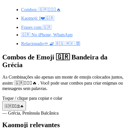
Combos: 🇬🇷🚶‍♂️⛱️🔥
Kaomoji: I❤️🇬🇷
Frases com 🇬🇷
🇬🇷 No iPhone, WhatsApp
Relacionado🥙 🧇 🇧🇬 🇲🇰 🈳
Combos de Emoji 🇬🇷 Bandeira da
Grécia
As Combinações são apenas um monte de emojis colocados juntos,
assim: 🇬🇷🚶‍♂️⛱️🔥 . Você pode usar combos para criar enigmas ou
mensagens sem palavras.
Toque / clique para copiar e colar
🇬🇷🚶‍♂️⛱️🔥
— Grécia, Península Balcânica
Kaomoji relevantes