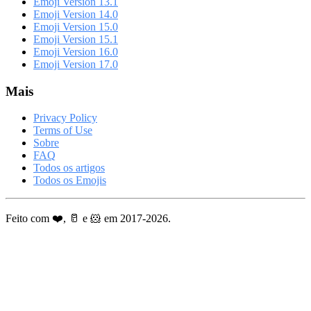
Emoji Version 13.1
Emoji Version 14.0
Emoji Version 15.0
Emoji Version 15.1
Emoji Version 16.0
Emoji Version 17.0
Mais
Privacy Policy
Terms of Use
Sobre
FAQ
Todos os artigos
Todos os Emojis
Feito com ❤️, 🥛 e 🐹 em 2017-2026.