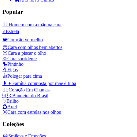
Popular
🤦‍♂️
Homem com a mão na cara
⭐
Estrela
❤️
Coração vermelho
😳
Cara com olhos bem abertos
😉
Cara a piscar o olho
☺️
Cara sorridente
🐤
Pintinho
🤞
Figas
👍
Polegar para cima
👩‍👧
Família composta por mãe e filha
❤️‍🔥
Coração Em Chamas
🇧🇷
Bandeira do Brasil
✨
Brilho
💍
Anel
🤩
Cara com estrelas nos olhos
Coleções
😂
Smileys e Emoções