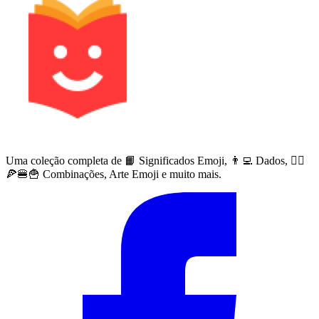
Uma coleção completa de 📙 Significados Emoji, 👨‍💻 Dados, 🙅‍♀️
🍕🍔🍟 Combinações, Arte Emoji e muito mais.