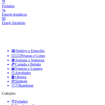
🎊
Feriados
🦄
Emojis temáticos
🎲
Emoji Aleatório
😂
Smileys e Emoções
👩‍❤️‍💋‍👨
Pessoas e Corpo
🐝
Animais e Natureza
🍕
Comida e Bebida
🌇
Viagens e Lugares
🥎
Atividades
📙
Objetos
💯
Símbolo
🇺🇸
Bandeiras
Coleções
🎊
Feriados