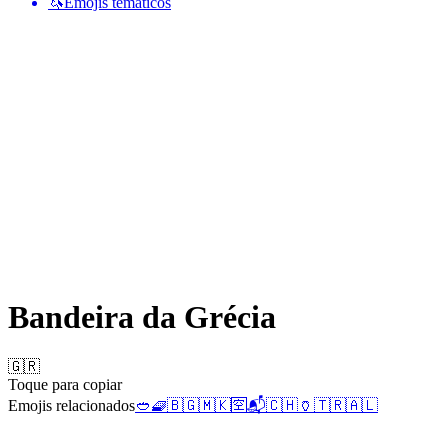
🦄
Emojis temáticos
Bandeira da Grécia
🇬🇷
Toque para copiar
Emojis relacionados
🥙
🧇
🇧🇬
🇲🇰
🈳
📬
🇨🇭
🏺
🇹🇷
🇦🇱