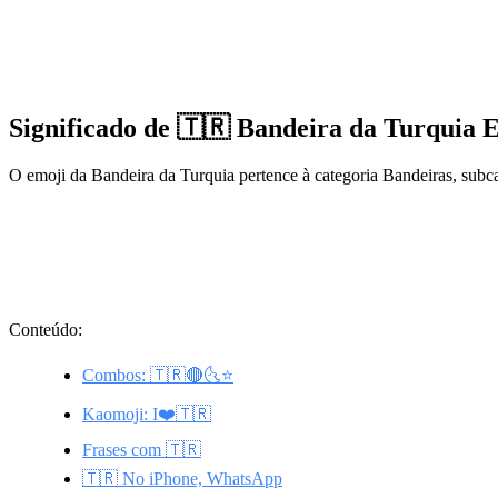
Significado de 🇹🇷 Bandeira da Turquia 
O emoji da Bandeira da Turquia pertence à categoria Bandeiras, subc
Conteúdo:
Combos: 🇹🇷🔴🌜⭐
Kaomoji: I❤️🇹🇷
Frases com 🇹🇷
🇹🇷 No iPhone, WhatsApp