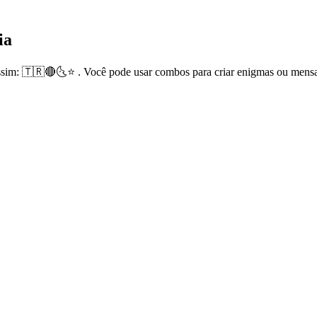
ia
ssim: 🇹🇷🔴🌜⭐ . Você pode usar combos para criar enigmas ou mensa