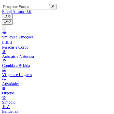
🔎
Emoji Aleatório
🎲
🌙
💡
🌙
💡
😂
Smileys e Emoções
👩‍❤️‍💋‍👨
Pessoas e Corpo
🐝
Animais e Natureza
🍕
Comida e Bebida
🌇
Viagens e Lugares
🥎
Atividades
📙
Objetos
💯
Símbolo
🇺🇸
Bandeiras