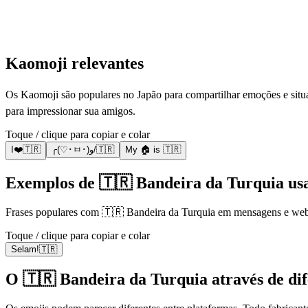
Kaomoji relevantes
Os Kaomoji são populares no Japão para compartilhar emoções e situa
para impressionar sua amigos.
Toque / clique para copiar e colar
I❤️🇹🇷
╭(♡･ㅂ･)و/🇹🇷
My 🏠 is 🇹🇷
Exemplos de 🇹🇷 Bandeira da Turquia us
Frases populares com 🇹🇷 Bandeira da Turquia em mensagens e we
Toque / clique para copiar e colar
Selam!🇹🇷
O 🇹🇷 Bandeira da Turquia através de dife