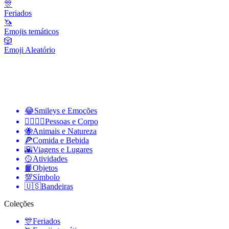
🎊
Feriados
🦄
Emojis temáticos
🎲
Emoji Aleatório
😂
Smileys e Emoções
👩‍❤️‍💋‍👨
Pessoas e Corpo
🐝
Animais e Natureza
🍕
Comida e Bebida
🌇
Viagens e Lugares
🥎
Atividades
📙
Objetos
💯
Símbolo
🇺🇸
Bandeiras
Coleções
🎊
Feriados