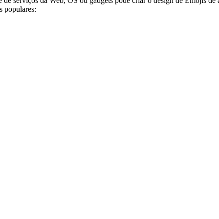
e de serviços da Web, OS ou gadgets pode criar o design de Emojis de 
s populares: