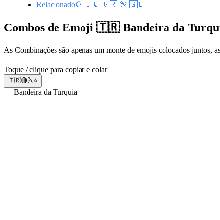
Relacionado☪️ 🇮🇶 🇬🇷 🦃 🇬🇪
Combos de Emoji 🇹🇷 Bandeira da Turqu
As Combinações são apenas um monte de emojis colocados juntos, a
Toque / clique para copiar e colar
🇹🇷🔴🌜⭐
— Bandeira da Turquia