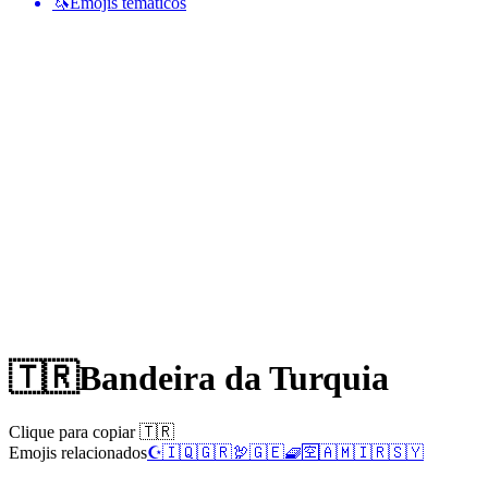
🦄
Emojis temáticos
🇹🇷
Bandeira da Turquia
Clique para copiar 🇹🇷
Emojis relacionados
☪️
🇮🇶
🇬🇷
🦃
🇬🇪
🧇
🈳
🇦🇲
🇮🇷
🇸🇾