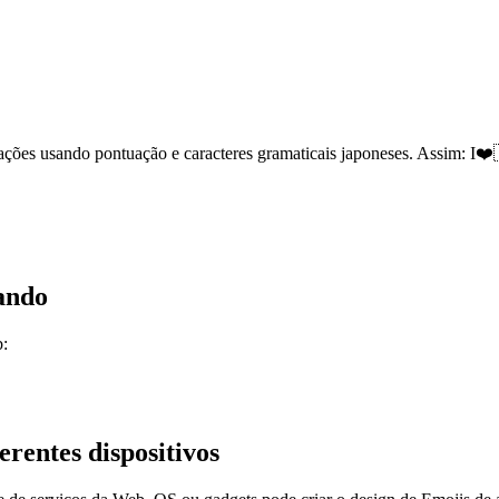
ções usando pontuação e caracteres gramaticais japoneses. Assim: I❤️
ando
b:
rentes dispositivos